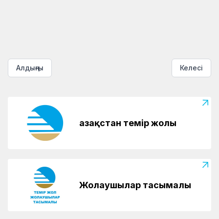
жарыс өтті
«Таза Қазақстан» экологиялық акциясына
16.04.2024
16.04.2024
зейнеткерлер де атсалысты
«Ұмтылfest»: үміткерлер іріктелуде
Семейлік теміржолшылар 65 тонна
гуманитарлық жүк жөнелтті
Алдыңғы
Келесі
Қазақстан темір жолы
Жолаушылар тасымалы