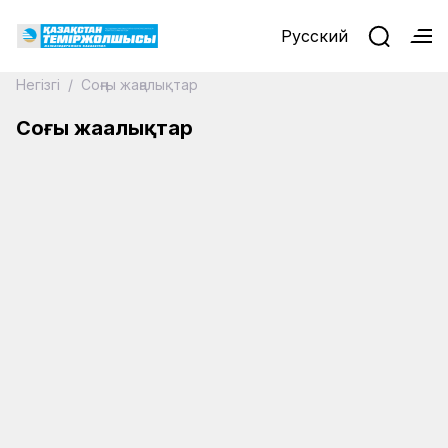
Русский
Негізгі
/
Соңғы жаңалықтар
19.04.2024
19.04.2024
Қызылордада бағыттамалы бұрма
Соңғы жаңалықтар
19.04.2024
ауыстырылды
Елімізде тасымалды контейнерлендіру
19.04.2024
бағдарламасы әзірленіп жатыр
Атырау облысында су тасқынымен күрес
18.04.2024
жалғасып жатыр
«Қазақстан теміржолшысы» газеті, №34 19
18.04.2024
сәуір 2024 жыл
Көлік министрлігі мен ҚТЖ цифрлық
17.04.2024
теміржол платформасын құрмақ
ҚТЖ Алматы-Атырау бағыты бойынша
17.04.2024
қосымша пойыз тағайындады
"Самұрық-Қазына" тобы су тасқынына
17.04.2024
17.04.2024
қарсы күреске 15 млрд теңге бөледі
Alstom Венгриядағы зауытын
модернизацияламақ
Теміржолда жоспарлы тексеру жүріп
Локомотивтер эволюциясы: паровоз
17.04.2024
жатыр
алыптарынан қазіргі жүрдек пойыздарға
16.04.2024
дейін
Теміржол көлігімен жүк тасымалдау көлемі
17.04.2024
70,7 млн тоннаны құрады
ҚТЖ-да "Солтүстік - Оңтүстік" көлік
16.04.2024
ҚХР-ға теміржол арқылы жүк экспорты өсті
маршрутының перспективалары
16.04.2024
талқыланды
Теміржолшылар жемқорлыққа қарсы
16.04.2024
мәселелер бойынша оқудан өтті
Қазақстан темір жолына 120 жыл. Қызықты
16.04.2024
деректер
Жамбыл локомотив депосы KZ8A
16.04.2024
электровозымен толықты
Вагон шаруашылығында ұлттық спорттан