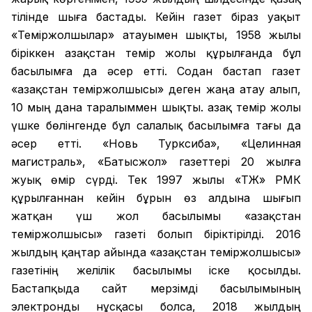
тілінде шыға бастады. Кейін газет біраз уақыт
«Теміржолшылар» атауымен шықты, 1958 жылы
біріккен Қазақстан темір жолы құрылғанда бұл
басылымға да әсер етті. Содан бастап газет
«Қазақстан теміржолшысы» деген жаңа атау алып,
10 мың дана таралыммен шықты. Қазақ темір жолы
үшке бөлінгенде бұл салалық басылымға тағы да
әсер етті. «Новь Турксиба», «Целинная
магистраль», «Батысжол» газеттері 20 жылға
жуық өмір сүрді. Тек 1997 жылы «ҚТЖ» РМК
құрылғаннан кейін бұрын өз алдына шығып
жатқан үш жол басылымы «Қазақстан
теміржолшысы» газеті болып біріктірілді. 2016
жылдың қаңтар айында «Қазақстан теміржолшысы»
газетінің желілік басылымы іске қосылды.
Бастапқыда сайт мерзімді басылымының
электронды нұсқасы болса, 2018 жылдың