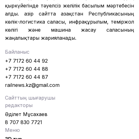
қыркүйегінде тәуелсіз желілік басылым мәртебесін
алды. Қазір сайтта Қазақстан Республикасының
көлік-логистика саласы, инфрақұрылым, теміржол
көлігі және машина жасау саласының
жаңалықтары жарияланады.
Байланыс
+7 7172 60 44 92
+7 7172 60 44 88
+7 7172 60 44 87
railnews.kz@gmail.com
Сайттың шығарушы
редакторы
Әділет Мұсахаев
8 707 830 7721
Меню