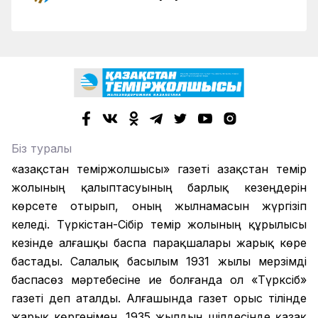
Біз туралы
«Қазақстан теміржолшысы» газеті Қазақстан темір
жолының қалыптасуының барлық кезеңдерін
көрсете отырып, оның жылнамасын жүргізіп
келеді. Түркістан-Сібір темір жолының құрылысы
кезінде алғашқы баспа парақшалары жарық көре
бастады. Салалық басылым 1931 жылы мерзімді
баспасөз мәртебесіне ие болғанда ол «Түрксіб»
газеті деп аталды. Алғашында газет орыс тілінде
жарық көргенімен, 1935 жылдың шілдесінде қазақ