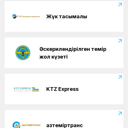
Жүк тасымалы
Әскерилендірілген темір
жол күзеті
KTZ Express
Қазтеміртранс