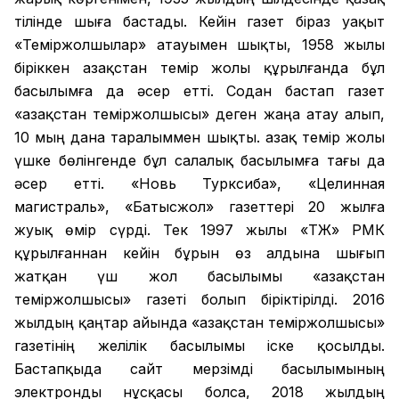
тілінде шыға бастады. Кейін газет біраз уақыт
«Теміржолшылар» атауымен шықты, 1958 жылы
біріккен Қазақстан темір жолы құрылғанда бұл
басылымға да әсер етті. Содан бастап газет
«Қазақстан теміржолшысы» деген жаңа атау алып,
10 мың дана таралыммен шықты. Қазақ темір жолы
үшке бөлінгенде бұл салалық басылымға тағы да
әсер етті. «Новь Турксиба», «Целинная
магистраль», «Батысжол» газеттері 20 жылға
жуық өмір сүрді. Тек 1997 жылы «ҚТЖ» РМК
құрылғаннан кейін бұрын өз алдына шығып
жатқан үш жол басылымы «Қазақстан
теміржолшысы» газеті болып біріктірілді. 2016
жылдың қаңтар айында «Қазақстан теміржолшысы»
газетінің желілік басылымы іске қосылды.
Бастапқыда сайт мерзімді басылымының
электронды нұсқасы болса, 2018 жылдың