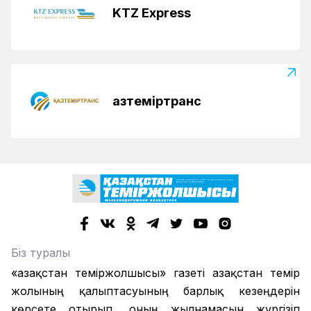
KTZ Express
Қазтеміртранс
Біз туралы
«Қазақстан теміржолшысы» газеті Қазақстан темір
жолының қалыптасуының барлық кезеңдерін
көрсете отырып, оның жылнамасын жүргізіп