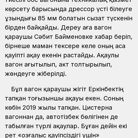
көрсету барысында дрессор үсті білеуге
ұзындығы 85 мм болатын сызат түскенін
бірден байқайды. Дереу аға вагон
қараушы Сәбит Байменовке хабар беріп,
бірнеше маман тексере келе оның аса
қауіпті ақау екенін растайды. Ақаулы
вагон ағытылып, акт толтырылып,
жөндеуге жіберілді.
Бұл вагон қараушы жігіт Еркінбектің
тапқан тоғызыншы ақауы екен. Соның
көбін 2019 жылы тапқан. Цистерна
вагоннан да, автотізбек бөлігінен де
табылған түрлі ақаулар. Бұған дейін екі
рет «Қозғалыс қауіпсіздігі үшін»