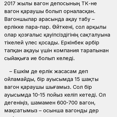
2017 жылы вагон депосының ТҚКҚ-не
вагон қараушы болып орналасқан.
Вагоншылар арасында ақау табу –
ерлікке пара-пар. Өйткені, сол арқылы
олар қозғалыс қауіпсіздігінің сақталуына
тікелей үлес қосады. Еркінбек әрбір
тапқан ақауы үшін компания тарапынан
сыйақыға ие болып келеді.
– Ешкім де ерлік жасасам деп
ойламайды, бір ауысымда 15 шақты
вагон қараушы шығамыз. Сол бір
ауысымда 10-15 пойыз келіп кетеді. Ол
дегеніңіз, шамамен 600-700 вагон,
мақсатымыз – осынша вагонды дер