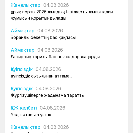
Жаңалықтар
04.08.2026
Құрық порты 2026 жылдың І-ші жарты жылындағы
жұмысын қорытындылады
Аймақтар
04.08.2026
Боранды бекеттің бас қақпасы
Аймақтар
04.08.2026
Ғасырлық тарихы бар вокзалдар жаңарды
Қауіпсіздік
04.08.2026
Қауіпсіздік сызығынан аттама...
Қауіпсіздік
04.08.2026
Жүргізушілерге жадынама таратты
ҚТЖ келбеті
04.08.2026
Үздік атанған үштік
Жаңалықтар
04.08.2026