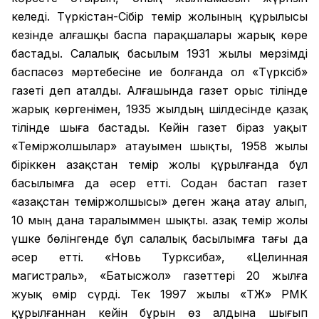
келеді. Түркістан-Сібір темір жолының құрылысы
кезінде алғашқы баспа парақшалары жарық көре
бастады. Салалық басылым 1931 жылы мерзімді
баспасөз мәртебесіне ие болғанда ол «Түрксіб»
газеті деп аталды. Алғашында газет орыс тілінде
жарық көргенімен, 1935 жылдың шілдесінде қазақ
тілінде шыға бастады. Кейін газет біраз уақыт
«Теміржолшылар» атауымен шықты, 1958 жылы
біріккен Қазақстан темір жолы құрылғанда бұл
басылымға да әсер етті. Содан бастап газет
«Қазақстан теміржолшысы» деген жаңа атау алып,
10 мың дана таралыммен шықты. Қазақ темір жолы
үшке бөлінгенде бұл салалық басылымға тағы да
әсер етті. «Новь Турксиба», «Целинная
магистраль», «Батысжол» газеттері 20 жылға
жуық өмір сүрді. Тек 1997 жылы «ҚТЖ» РМК
құрылғаннан кейін бұрын өз алдына шығып