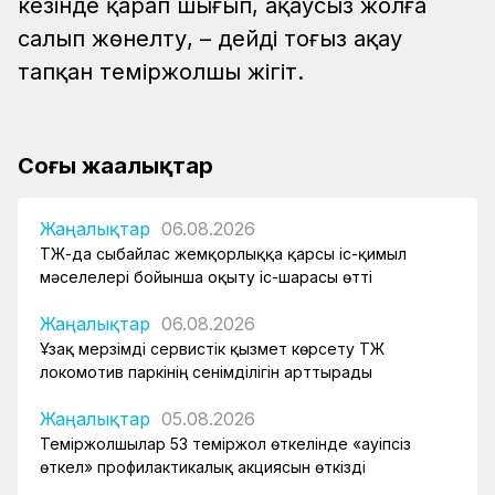
кезінде қарап шығып, ақаусыз жолға
салып жөнелту, – дейді тоғыз ақау
тапқан теміржолшы жігіт.
Соңғы жаңалықтар
Жаңалықтар
06.08.2026
ҚТЖ-да сыбайлас жемқорлыққа қарсы іс-қимыл
мәселелері бойынша оқыту іс-шарасы өтті
Жаңалықтар
06.08.2026
Ұзақ мерзімді сервистік қызмет көрсету ҚТЖ
локомотив паркінің сенімділігін арттырады
Жаңалықтар
05.08.2026
Теміржолшылар 53 теміржол өткелінде «Қауіпсіз
өткел» профилактикалық акциясын өткізді