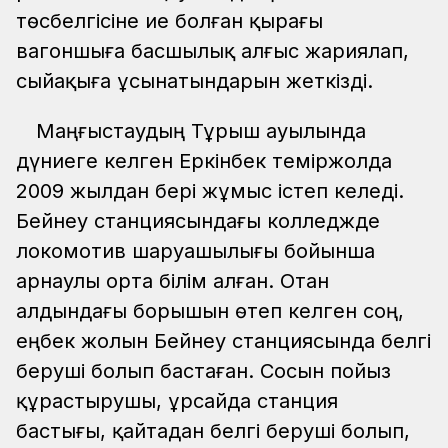
төсбелгісіне ие болған қырағы
вагоншыға басшылық алғыс жариялап,
сыйақыға ұсынатындарын жеткізді.
Маңғыстаудың Тұрыш ауылында
дүниеге келген Еркінбек теміржолда
2009 жылдан бері жұмыс істеп келеді.
Бейнеу станциясындағы колледжде
локомотив шаруашылығы бойынша
арнаулы орта білім алған. Отан
алдындағы борышын өтеп келген соң,
еңбек жолын Бейнеу станциясында белгі
беруші болып бастаған. Сосын пойыз
құрастырушы, Құрсайда станция
бастығы, қайтадан белгі беруші болып,