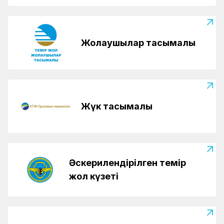
Жолаушылар тасымалы
Жүк тасымалы
Әскерилендірілген темір
жол күзеті