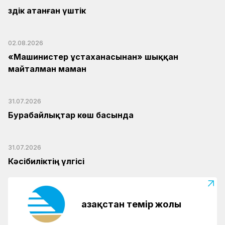
Үздік атанған үштік
02.08.2026
«Машинистер ұстаханасынан» шыққан
майталман маман
31.07.2026
Бурабайлықтар көш басында
31.07.2026
Кәсібиліктің үлгісі
Қазақстан темір жолы