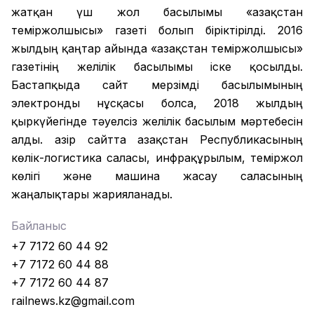
жатқан үш жол басылымы «Қазақстан
теміржолшысы» газеті болып біріктірілді. 2016
жылдың қаңтар айында «Қазақстан теміржолшысы»
газетінің желілік басылымы іске қосылды.
Бастапқыда сайт мерзімді басылымының
электронды нұсқасы болса, 2018 жылдың
қыркүйегінде тәуелсіз желілік басылым мәртебесін
алды. Қазір сайтта Қазақстан Республикасының
көлік-логистика саласы, инфрақұрылым, теміржол
көлігі және машина жасау саласының
жаңалықтары жарияланады.
Байланыс
+7 7172 60 44 92
+7 7172 60 44 88
+7 7172 60 44 87
railnews.kz@gmail.com