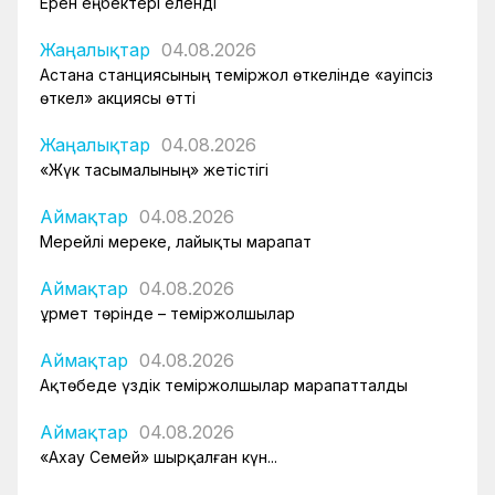
Ерен еңбектері еленді
Жаңалықтар
04.08.2026
Астана станциясының теміржол өткелінде «Қауіпсіз
өткел» акциясы өтті
Жаңалықтар
04.08.2026
«Жүк тасымалының» жетістігі
Аймақтар
04.08.2026
Мерейлі мереке, лайықты марапат
Аймақтар
04.08.2026
Құрмет төрінде – теміржолшылар
Аймақтар
04.08.2026
Ақтөбеде үздік теміржолшылар марапатталды
Аймақтар
04.08.2026
«Ахау Семей» шырқалған күн...