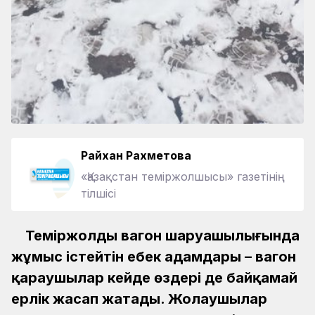
Райхан Рахметова
«Қазақстан теміржолшысы» газетінің
тілшісі
Теміржолдың вагон шаруашылығында
жұмыс істейтін еңбек адамдары – вагон
қараушылар кейде өздері де байқамай
ерлік жасап жатады. Жолаушылар