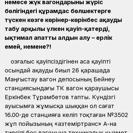
немесе жүк вагондарының жүріс
бөлігіндегі құрамдас бөлшектерге
түскен көзге көрінер-көрінбес ақауды
табу арқылы үлкен қауіп-қатердің,
ықтимал апаттың алдын алу – ерлік
емей, немене?!
Қозғалыс қауіпсіздігінен аса қауіпті
осындай ақауды биыл 26 қарашада
Маңғыстау вагон депосының Бейнеу
станциясындағы ТҚКҚ вагон қараушысы
Еркінбек Тұрамбетов тапты. Күндізгі
ауысымға жұмысқа шыққан ол сағат
16.00-де станцияға келіп тоқтаған №3502
жұп пойызының «Қазтеміртранс» АҚ-на
тиесілі бос вагонына техникалық қызмет