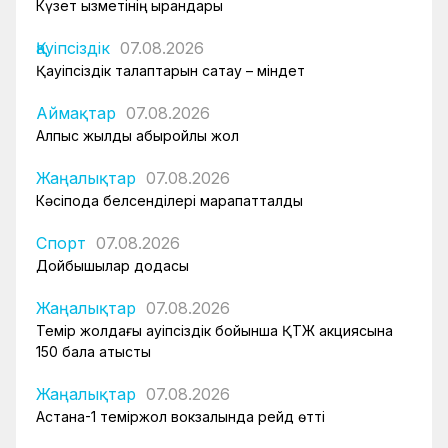
Күзет қызметінің қырандары
Қауіпсіздік
07.08.2026
Қауіпсіздік талаптарын сақтау – міндет
Аймақтар
07.08.2026
Алпыс жылдық абыройлы жол
Жаңалықтар
07.08.2026
Кәсіподақ белсенділері марапатталды
Спорт
07.08.2026
Дойбышылар додасы
Жаңалықтар
07.08.2026
Темір жолдағы қауіпсіздік бойынша ҚТЖ акциясына
150 бала қатысты
Жаңалықтар
07.08.2026
Астана-1 теміржол вокзалында рейд өтті