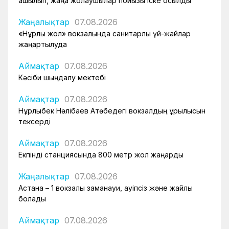
ашылып, жаңа жолаушылар пойызы іске қосылды
Жаңалықтар
07.08.2026
«Нұрлы жол» вокзалында санитарлық үй-жайлар
жаңартылуда
Аймақтар
07.08.2026
Кәсіби шыңдалу мектебі
Аймақтар
07.08.2026
Нұрлыбек Нәлібаев Ақтөбедегі вокзалдың құрылысын
тексерді
Аймақтар
07.08.2026
Екпінді станциясында 800 метр жол жаңарды
Жаңалықтар
07.08.2026
Астана – 1 вокзалы заманауи, қауіпсіз және жайлы
болады
Аймақтар
07.08.2026