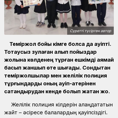
Суретті түсірген автор
Теміржол бойы кімге болса да қауіпті.
Тоқтаусыз зулаған алып пойыздар
жолына көлденең тұрған ешкімді аямай
басып жаншып өте шығады. Сондықтан
теміржолшылар мен желілік полиция
тұрғындарды оның қауіп-қатерінен
сақтандырудан кенде болып жатқан жоқ.
Желілік полиция өкілдерін алаңдататын
жайт – әсіресе балалардың қауіпсіздігі.