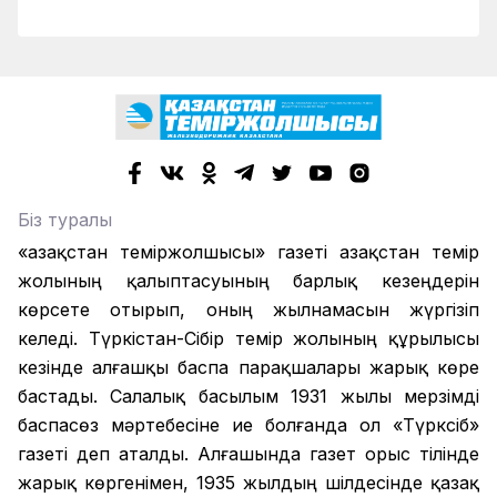
Біз туралы
«Қазақстан теміржолшысы» газеті Қазақстан темір
жолының қалыптасуының барлық кезеңдерін
көрсете отырып, оның жылнамасын жүргізіп
келеді. Түркістан-Сібір темір жолының құрылысы
кезінде алғашқы баспа парақшалары жарық көре
бастады. Салалық басылым 1931 жылы мерзімді
баспасөз мәртебесіне ие болғанда ол «Түрксіб»
газеті деп аталды. Алғашында газет орыс тілінде
жарық көргенімен, 1935 жылдың шілдесінде қазақ