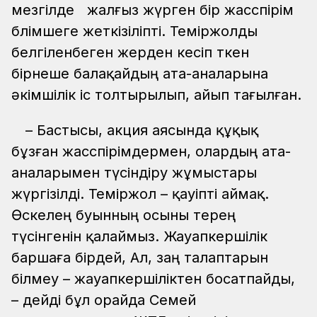
мезгілде жалғыз жүрген бір жасөспірім
бөлімшеге жеткізіліпті. Теміржолды
белгіленбеген жерден кесіп өткен
бірнеше балақайдың ата-аналарына
әкімшілік іс толтырылып, айып тағылған.
– Бастысы, акция аясында құқық
бұзған жасөспірімдермен, олардың ата-
аналарымен түсіндіру жұмыстары
жүргізілді. Теміржол – қауіпті аймақ.
Өскелең буынның осыны терең
түсінгенін қалаймыз. Жауапкершілік
баршаға бірдей, Ал, заң талаптарын
білмеу – жауапкершіліктен босатпайды,
– дейді бұл орайда Семей