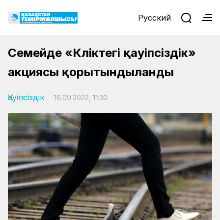
Русский
Семейде «Көліктегі қауіпсіздік»
акциясы қорытындыланды
Қауіпсіздік
16.09.2022, 11:30