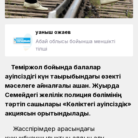
Қуаныш Қожаев
Абай облысы бойынша меншікті
тілші
Теміржол бойында балалар
қауіпсіздігі күн тақырыбындағы өзекті
мәселеге айналғалы қашан. Жуырда
Семейдегі желілік полиция бөлімінің
тәртіп сақшылары «Көліктегі қауіпсіздік»
акциясын қорытындылады.
Жасөспірімдер арасындағы