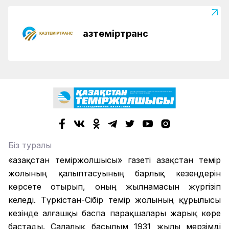
Қазтеміртранс
Біз туралы
«Қазақстан теміржолшысы» газеті Қазақстан темір
жолының қалыптасуының барлық кезеңдерін
көрсете отырып, оның жылнамасын жүргізіп
келеді. Түркістан-Сібір темір жолының құрылысы
кезінде алғашқы баспа парақшалары жарық көре
бастады. Салалық басылым 1931 жылы мерзімді