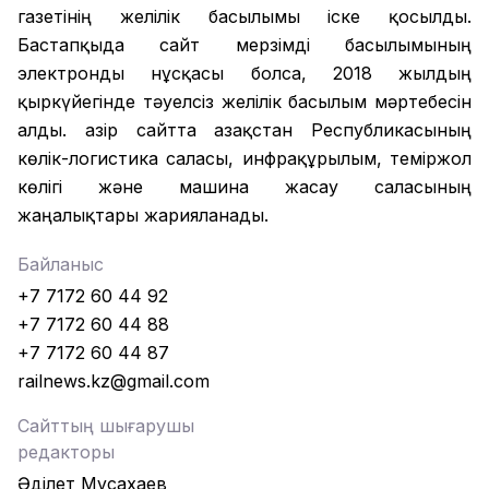
газетінің желілік басылымы іске қосылды.
Бастапқыда сайт мерзімді басылымының
электронды нұсқасы болса, 2018 жылдың
қыркүйегінде тәуелсіз желілік басылым мәртебесін
алды. Қазір сайтта Қазақстан Республикасының
көлік-логистика саласы, инфрақұрылым, теміржол
көлігі және машина жасау саласының
жаңалықтары жарияланады.
Байланыс
+7 7172 60 44 92
+7 7172 60 44 88
+7 7172 60 44 87
railnews.kz@gmail.com
Сайттың шығарушы
редакторы
Әділет Мұсахаев