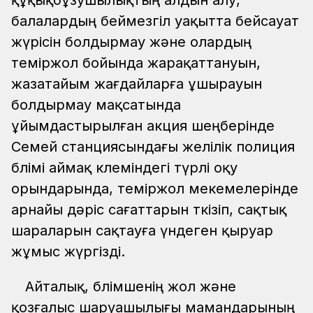
құқықбұзушылықтың алдын алу,
балалардың беймезгіл уақытта бейсауат
жүрісін болдырмау және олардың
теміржол бойында жарақаттануын,
жазатайым жағдайларға ұшырауын
болдырмау мақсатында
ұйымдастырылған акция шеңберінде
Семей станциясындағы желілік полиция
бөлімі аймақ көлеміндегі түрлі оқу
орындарында, теміржол мекемелерінде
арнайы дәріс сағаттарын өткізіп, сақтық
шараларын сақтауға үндеген қыруар
жұмыс жүргізді.
Айталық, бөлімшенің жол және
қозғалыс шаруашылығы мамандарының