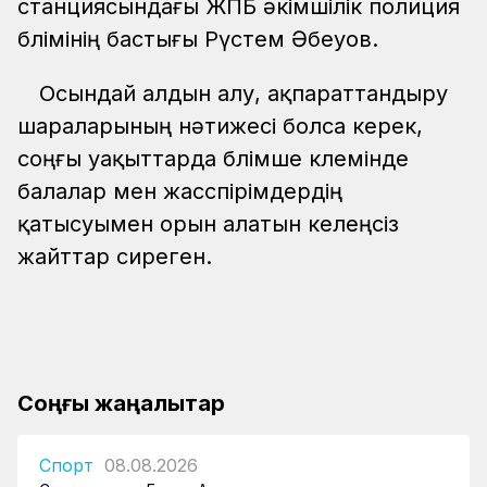
станциясындағы ЖПБ әкімшілік полиция
бөлімінің бастығы Рүстем Әбеуов.
Осындай алдын алу, ақпараттандыру
шараларының нәтижесі болса керек,
соңғы уақыттарда бөлімше көлемінде
балалар мен жасөспірімдердің
қатысуымен орын алатын келеңсіз
жайттар сиреген.
Соңғы жаңалықтар
Спорт
08.08.2026