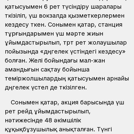
қатысуымен 6 рет түсіндіру шаралары
өткізіліп, үш вокзалда қызметкерлермен
кездесу өткен. Сонымен қатар, станция
тұрғындарымен үш мәрте жиын
ұйымдастырылып, төрт рет жолаушылар
пойызында «дөңгелек үстіндегі кездесу»
болған. Желі бойындағы мал-жан
амандығын сақтау бойынша
теміржолшылардың қатысуымен арнайы
дөңгелек үстел де өткізілген.
Сонымен қатар, акция барысында үш
рет рейд ұйымдастырылып,
нәтижесінде 48 әкімшілік
құқықбұзушылық анықталған. Түнгі