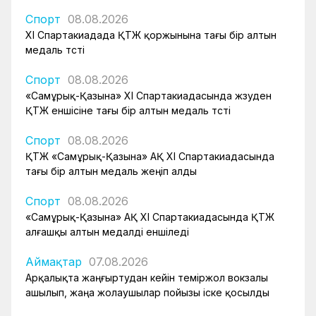
Спорт
08.08.2026
XI Спартакиадада ҚТЖ қоржынына тағы бір алтын
медаль түсті
Спорт
08.08.2026
«Самұрық-Қазына» XI Спартакиадасында жүзуден
ҚТЖ еншісіне тағы бір алтын медаль түсті
Спорт
08.08.2026
ҚТЖ «Самұрық-Қазына» АҚ XI Спартакиадасында
тағы бір алтын медаль жеңіп алды
Спорт
08.08.2026
«Самұрық-Қазына» АҚ XI Спартакиадасында ҚТЖ
алғашқы алтын медалді еншіледі
Аймақтар
07.08.2026
Арқалықта жаңғыртудан кейін теміржол вокзалы
ашылып, жаңа жолаушылар пойызы іске қосылды