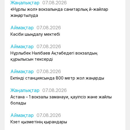
Жаңалықтар
07.08.2026
«Нұрлы жол» вокзалында санитарлық үй-жайлар
жаңартылуда
Аймақтар
07.08.2026
Кәсіби шыңдалу мектебі
Аймақтар
07.08.2026
Нұрлыбек Нәлібаев Ақтөбедегі вокзалдың
құрылысын тексерді
Аймақтар
07.08.2026
Екпінді станциясында 800 метр жол жаңарды
Жаңалықтар
07.08.2026
Астана – 1 вокзалы заманауи, қауіпсіз және жайлы
болады
Аймақтар
07.08.2026
Күзет қызметінің қырандары