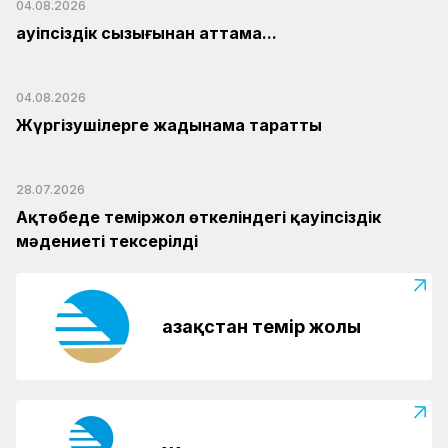
04.08.2026
Қауіпсіздік сызығынан аттама...
04.08.2026
Жүргізушілерге жадынама таратты
28.07.2026
Ақтөбеде теміржол өткеліндегі қауіпсіздік
мәдениеті тексерілді
Қазақстан темір жолы