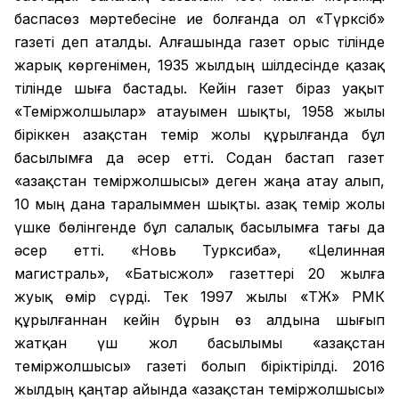
баспасөз мәртебесіне ие болғанда ол «Түрксіб»
газеті деп аталды. Алғашында газет орыс тілінде
жарық көргенімен, 1935 жылдың шілдесінде қазақ
тілінде шыға бастады. Кейін газет біраз уақыт
«Теміржолшылар» атауымен шықты, 1958 жылы
біріккен Қазақстан темір жолы құрылғанда бұл
басылымға да әсер етті. Содан бастап газет
«Қазақстан теміржолшысы» деген жаңа атау алып,
10 мың дана таралыммен шықты. Қазақ темір жолы
үшке бөлінгенде бұл салалық басылымға тағы да
әсер етті. «Новь Турксиба», «Целинная
магистраль», «Батысжол» газеттері 20 жылға
жуық өмір сүрді. Тек 1997 жылы «ҚТЖ» РМК
құрылғаннан кейін бұрын өз алдына шығып
жатқан үш жол басылымы «Қазақстан
теміржолшысы» газеті болып біріктірілді. 2016
жылдың қаңтар айында «Қазақстан теміржолшысы»