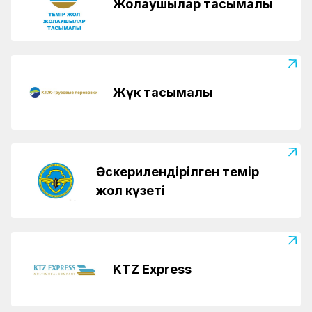
Жолаушылар тасымалы
Жүк тасымалы
Әскерилендірілген темір
жол күзеті
KTZ Express