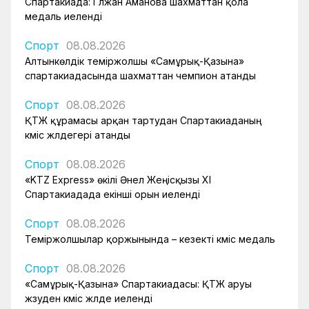
Спартакиада: Гүлжан Аманова шахматтан қола
медаль иеленді
Спорт
08.08.2026
Алтынкөлдік теміржолшы «Самұрық-Қазына»
спартакиадасында шахматтан чемпион атанды
Спорт
08.08.2026
ҚТЖ құрамасы арқан тартудан Спартакиаданың
күміс жүлдегері атанды
Спорт
08.08.2026
«KTZ Express» өкілі Әнел Жеңісқызы XI
Спартакиадада екінші орын иеленді
Спорт
08.08.2026
Теміржолшылар қоржынында – кезекті күміс медаль
Спорт
08.08.2026
«Самұрық-Қазына» Спартакиадасы: ҚТЖ аруы
жүзуден күміс жүлде иеленді