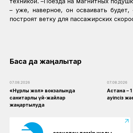
техникой.
–Поезда на магнитных подушк
– уже, наверное, он осваивать будет
построят ветку для пассажирских скоро
Басқа да жаңалықтар
07.08.2026
07.08.2026
«Нұрлы жол» вокзалында
Астана – 
санитарлық үй-жайлар
қауіпсіз 
жаңартылуда