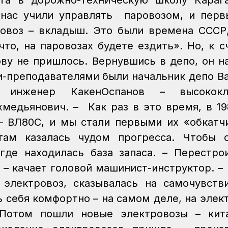
та в дорожно-техническую школу Карага
 нас учили управлять паровозом, и пер
ровоз – вкладыш. Это были времена СССР
что, на паровозах будете ездить».
Но, к с
ову не пришлось. Вернувшись в депо, он н
и-преподавателями были начальник депо В
 инженер КакенОспанов – высококл
медьянович. – Как раз в это время, в 19
– ВЛ80С, и мы стали первыми их «обкатч
ам казалась чудом прогресса. Чтобы о
где находилась база запаса.
– Перестро
 – качает головой машинист-инструктор. –
электровоз, сказывалась на самочувств
 себя комфортно – на самом деле, на элек
 Потом пошли новые электровозы – кита