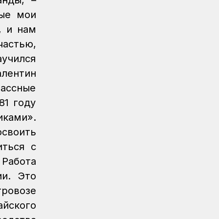
нды, –
Спорт
07.08.2026
вые мои
Дойбышылар додасы
, и нам
Жаңалықтар
07.08.2026
частью,
Темір жолдағы қауіпсіздік бойынша
аучился
ҚТЖ акциясына 150 бала қатысты
алентин
Жаңалықтар
07.08.2026
ассные
Астана-1 теміржол вокзалында рейд
өтті
81 году
иками».
Жаңалықтар
/
07.08.2026
своить
Мұрағат
Қазақстан теміржолшысы газеті,
иться с
№62 07 тамыз 2026 жыл
 Работа
ии. Это
Жаңалықтар
06.08.2026
ҚТЖ-да сыбайлас жемқорлыққа
тровозе
қарсы іс-қимыл мәселелері бойынша
йского
оқыту іс-шарасы өтті