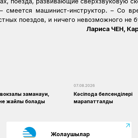
ах, поезда, развивающие сверхзвуковую ск
, – смеется машинист-инструктор. – Со в
стных поездов, и ничего невозможного не б
Лариса ЧЕН, Ка
07.08.2026
1 вокзалы заманауи,
Кәсіподақ белсенділері
және жайлы болады
марапатталды
Жолаушылар