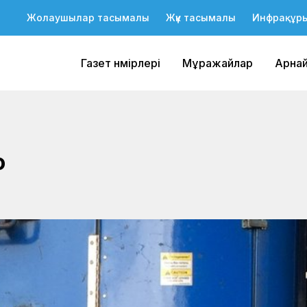
Жолаушылар тасымалы
Жүк тасымалы
Инфрақұр
Газет нөмірлері
Мұражайлар
Арна
о