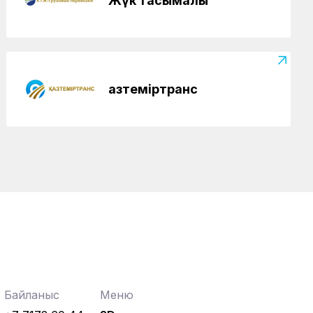
Жүк тасымалы
Қазтеміртранс
Байланыс
Меню