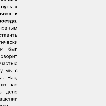
Екпінді станциясында 800 метр жол
 путь с
жаңарды
воза и
Жаңалықтар
07.08.2026
поезда.
Астана – 1 вокзалы заманауи, қауіпсіз
сновным
және жайлы болады
ставить
Аймақтар
07.08.2026
ически
Күзет қызметінің қырандары
ек был
Қауіпсіздік
07.08.2026
оворит
Қауіпсіздік талаптарын сақтау –
 частью
міндет
ду мы с
Аймақтар
07.08.2026
а. Нас,
Алпыс жылдық абыройлы жол
 из нас
Жаңалықтар
07.08.2026
в депо
Кәсіподақ белсенділері
ращении
марапатталды