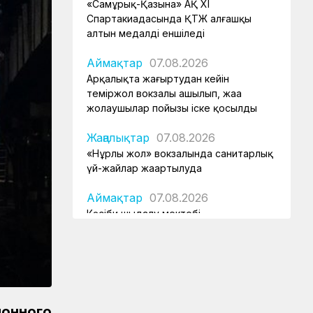
«Самұрық-Қазына» АҚ XI
Спартакиадасында ҚТЖ алғашқы
алтын медалді еншіледі
Аймақтар
07.08.2026
Арқалықта жаңғыртудан кейін
теміржол вокзалы ашылып, жаңа
жолаушылар пойызы іске қосылды
Жаңалықтар
07.08.2026
«Нұрлы жол» вокзалында санитарлық
үй-жайлар жаңартылуда
Аймақтар
07.08.2026
Кәсіби шыңдалу мектебі
Аймақтар
07.08.2026
Нұрлыбек Нәлібаев Ақтөбедегі
вокзалдың құрылысын тексерді
Аймақтар
07.08.2026
онного