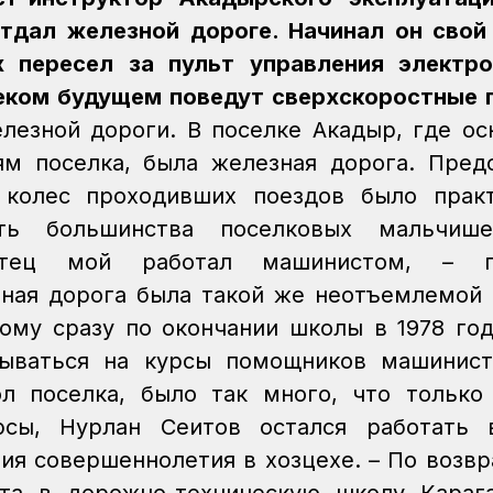
тдал железной дороге. Начинал он свой
х пересел за пульт управления электро
алеком будущем поведут сверхскоростные 
лезной дороги. В поселке Акадыр, где о
м поселка, была железная дорога. Пред
 колес проходивших поездов было практ
ть большинства поселковых мальчиш
тец мой работал машинистом, – г
ная дорога была такой же неотъемлемой
тому сразу по окончании школы в 1978 го
ываться на курсы помощников машинист
л поселка, было так много, что только
рсы, Нурлан Сеитов остался работать 
ния совершеннолетия в хозцехе.
– По возв