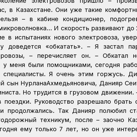
околение электровозов пришло – произв
ас, в Казахстане. Они уже такие комфортн
ельзя – в кабине кондиционер, подогре
 микроволновка… И скорость развивают до 
е в испытаниях нового электровоза, увер
у доведется «обкатать».
– Я застал па
тровозы, – перечисляет он. – Обкатал 
 у меня были помощниками, сегодня раб
 специалисты. Я очень этим горжусь.
Ди
ий сын НурланаАхмедьяновича, Данияр Сеи
ниста. Но трудится в грузовом движении.
в поездки. Руководство разрешало брать 
ии продолжались. Так Данияр полюбил с
одорожный техникум, после – заочно Ка
годня ему только 7 лет, но он уже интер