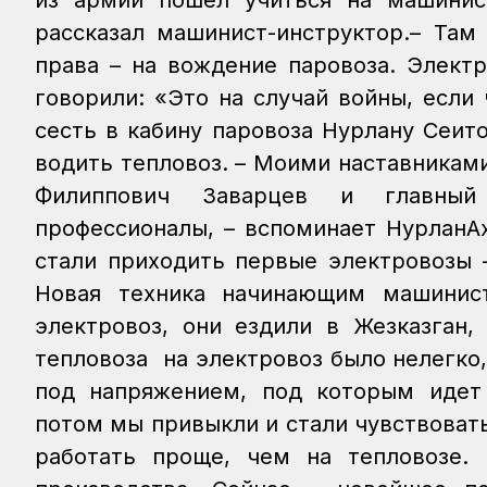
из армии пошел учиться на машинис
рассказал машинист-инструктор.– Там
права – на вождение паровоза. Элект
говорили: «Это на случай войны, если 
сесть в кабину паровоза Нурлану Сеит
водить тепловоз.
– Моими наставникам
Филиппович Заварцев и главный
профессионалы, – вспоминает НурланАх
стали приходить первые электровозы 
Новая техника начинающим машинист
электровоз, они ездили в Жезказган, 
тепловоза на электровоз было нелегко,
под напряжением, под которым идет 
потом мы привыкли и стали чувствовать
работать проще, чем на тепловозе.