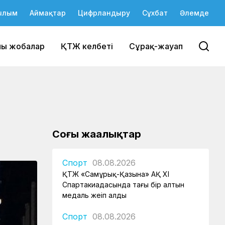
ылым
Аймақтар
Цифрландыру
Сұхбат
Әлемде
йы жобалар
ҚТЖ келбеті
Сұрақ-жауап
Соңғы жаңалықтар
Спорт
08.08.2026
ҚТЖ «Самұрық-Қазына» АҚ XI
Спартакиадасында тағы бір алтын
медаль жеңіп алды
Спорт
08.08.2026