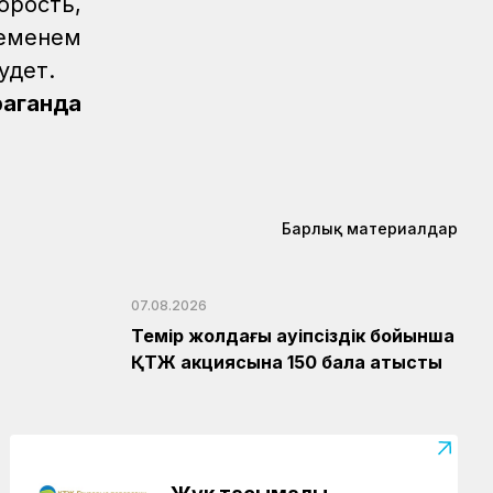
орость,
ременем
удет.
раганда
Барлық материалдар
07.08.2026
Темір жолдағы қауіпсіздік бойынша
ҚТЖ акциясына 150 бала қатысты