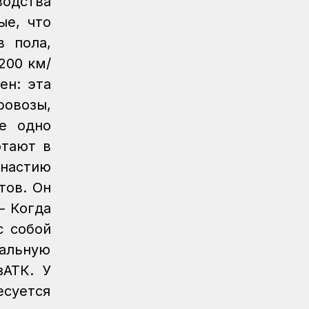
одства
Жаңалықтар
06.08.2026
ые, что
Ұзақ мерзімді сервистік қызмет
в пола,
көрсету ҚТЖ локомотив паркінің
сенімділігін арттырады
200 км/
ен: эта
Жаңалықтар
05.08.2026
Теміржолшылар 53 теміржол
ровозы,
өткелінде «Қауіпсіз өткел»
не одно
профилактикалық акциясын өткізді
отают в
Жаңалықтар
04.08.2026
настию
Құрық порты 2026 жылдың І-ші жарты
тов. Он
жылындағы жұмысын
қорытындылады
– Когда
с собой
тальную
зАТК.
У
есуется