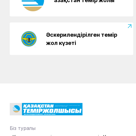
Қазақстан темір жолы
Әскерилендірілген темір
жол күзеті
Біз туралы