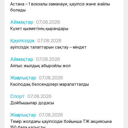
Астана – 1 вокзалы заманауи, қауіпсіз және жайлы
болады
Аймақтар
07.08.2026
Күзет қызметінің қырандары
Қауіпсіздік
07.08.2026
Қауіпсіздік талаптарын сақтау – міндет
Аймақтар
07.08.2026
Алпыс жылдық абыройлы жол
Жаңалықтар
07.08.2026
Кәсіподақ белсенділері марапатталды
Спорт
07.08.2026
Дойбышылар додасы
Жаңалықтар
07.08.2026
Темір жолдағы қауіпсіздік бойынша ҚТЖ акциясына
150 бала қатысты