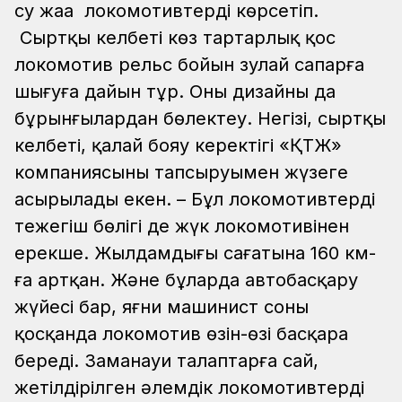
су жаңа локомотивтерді көрсетіп.
Сыртқы келбеті көз тартарлық қос
локомотив рельс бойын зулай сапарға
шығуға дайын тұр. Оның дизайны да
бұрынғылардан бөлектеу. Негізі, сыртқы
келбеті, қалай бояу керектігі «ҚТЖ»
компаниясының тапсыруымен жүзеге
асырылады екен.
– Бұл локомотивтердің
тежегіш бөлігі де жүк локомотивінен
ерекше. Жылдамдығы сағатына 160 км-
ға артқан. Және бұларда автобасқару
жүйесі бар, яғни машинист соны
қосқанда локомотив өзін-өзі басқара
береді. Заманауи талаптарға сай,
жетілдірілген әлемдік локомотивтердің