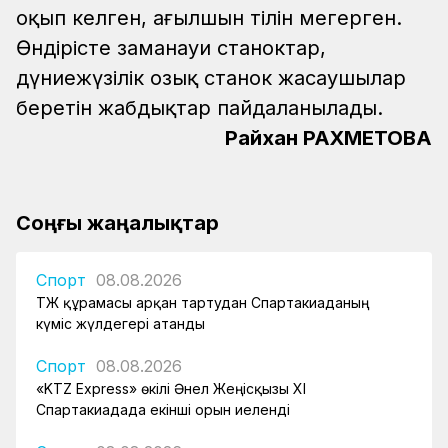
оқып келген, ағылшын тілін меңгерген.
Өндірісте заманауи станоктар,
дүниежүзілік озық станок жасаушылар
беретін жабдықтар пайдаланылады.
Райхан РАХМЕТОВА
Соңғы жаңалықтар
Спорт
08.08.2026
ҚТЖ құрамасы арқан тартудан Спартакиаданың
күміс жүлдегері атанды
Спорт
08.08.2026
«KTZ Express» өкілі Әнел Жеңісқызы XI
Спартакиадада екінші орын иеленді