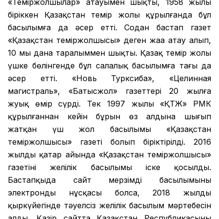
«Теміржолшылар» атауымен шықты, 1958 жылы
біріккен Қазақстан темір жолы құрылғанда бұл
басылымға да әсер етті. Содан бастап газет
«Қазақстан теміржолшысы» деген жаңа атау алып,
10 мың дана таралыммен шықты. Қазақ темір жолы
үшке бөлінгенде бұл салалық басылымға тағы да
әсер етті. «Новь Турксиба», «Целинная
магистраль», «Батысжол» газеттері 20 жылға
жуық өмір сүрді. Тек 1997 жылы «ҚТЖ» РМК
құрылғаннан кейін бұрын өз алдына шығып
жатқан үш жол басылымы «Қазақстан
теміржолшысы» газеті болып біріктірілді. 2016
жылдың қаңтар айында «Қазақстан теміржолшысы»
газетінің желілік басылымы іске қосылды.
Бастапқыда сайт мерзімді басылымының
электронды нұсқасы болса, 2018 жылдың
қыркүйегінде тәуелсіз желілік басылым мәртебесін
алды. Қазір сайтта Қазақстан Республикасының