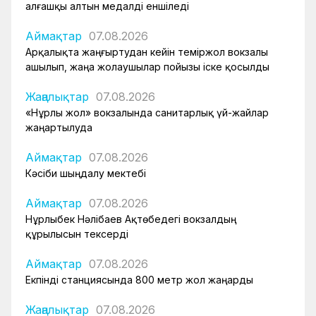
алғашқы алтын медалді еншіледі
Аймақтар
07.08.2026
Арқалықта жаңғыртудан кейін теміржол вокзалы
ашылып, жаңа жолаушылар пойызы іске қосылды
Жаңалықтар
07.08.2026
«Нұрлы жол» вокзалында санитарлық үй-жайлар
жаңартылуда
Аймақтар
07.08.2026
Кәсіби шыңдалу мектебі
Аймақтар
07.08.2026
Нұрлыбек Нәлібаев Ақтөбедегі вокзалдың
құрылысын тексерді
Аймақтар
07.08.2026
Екпінді станциясында 800 метр жол жаңарды
Жаңалықтар
07.08.2026