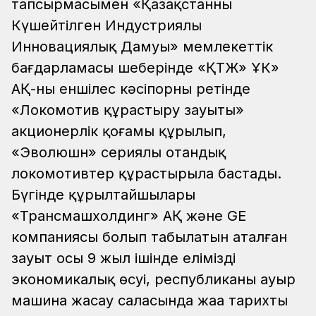
тапсырмасымен «Қазақстанның
Күшейтілген Индустриялы
Инновациялық Дамуы» мемлекеттік
бағдарламасы шеңберінде «ҚТЖ» ҰК»
АҚ-ның еншілес кәсіпорны ретінде
«Локомотив құрастыру зауыты»
акционерлік қоғамы құрылып,
«Эволюшн» сериялы отандық
локомотивтер құрастырыла бастады.
Бүгінде құрылтайшылары
«Трансмашхолдинг» АҚ және GE
компаниясы болып табылатын аталған
зауыт осы 9 жыл ішінде еліміздің
экономикалық өсуі, республиканың ауыр
машина жасау саласында жаңа тарихтың