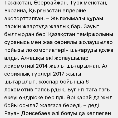
Тәжікстан, Әзербайжан, Түркіменстан,
Украина, Қырғызстан елдеріне
экспортталған.
– Жылжымалы құрам
паркін жаңартуда жаңалық бар. Зауыт
былтырдан бері Қазақстан теміржолының
сұранысымен жаңа сериялы жолаушылар
пойызы локомотивтерін шығаруды қолға
алды. Алғашқы екі жолаушылар
локомотиві 2014 жылы шығарылған. Ал
сериялық түрлері 2017 жылы
шығарылып, жоспар бойынша 6
локомотив тапсырдық. Бүгінгі таңға тағы
екеуі өндіріске берілді. Әрі қарай да жыл
бойы осылай жалғаса береді, – деді
Рауан Донсебаев әлі бояуы да кеппеген