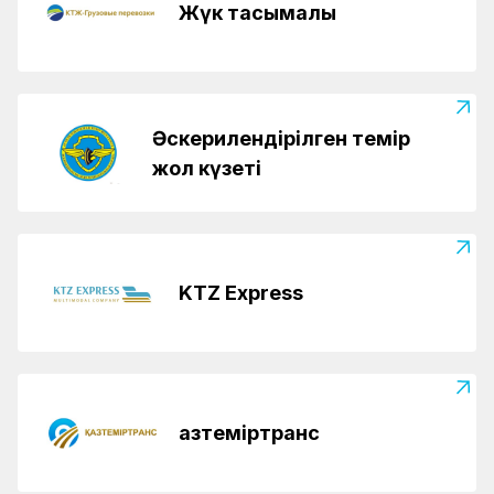
Жүк тасымалы
Әскерилендірілген темір
жол күзеті
KTZ Express
Қазтеміртранс