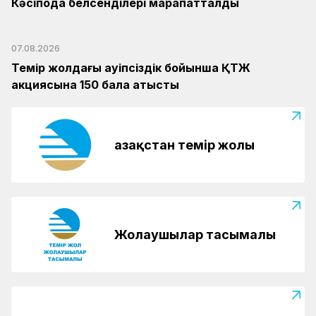
Кәсіподақ белсенділері марапатталды
07.08.2026
Темір жолдағы қауіпсіздік бойынша ҚТЖ
акциясына 150 бала қатысты
Қазақстан темір жолы
Жолаушылар тасымалы