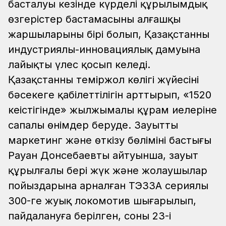
басталуы кезінде күрделі құрылымдық
өзгерістер бастамасының алғашқы
жаршыларының бірі болып, Қазақстанның
индустриялы-инновациялық дамуына
лайықты үлес қосып келеді.
Қазақстанның теміржол көлігі жүйесінің
бәсекеге қабілеттілігін арттырып, «1520
кеңістігінде» жылжымалы құрам иелеріне
сапалы өнімдер беруде.
Зауыттың
маркетинг және өткізу бөлімінің бастығы
Рауан Донсебаевтың айтуынша, зауыт
құрылғалы бері жүк және жолаушылар
пойыздарына арналған ТЭ33А сериялы
300-ге жуық локомотив шығарылып,
пайдалануға берілген, соның 23-і