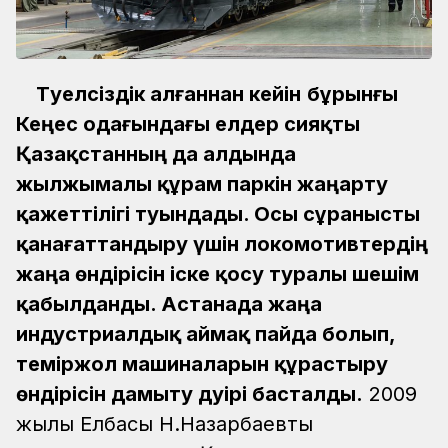
Тәуелсіздік алғаннан кейін
бұрынғы
Кеңес одағындағы елдер сияқты
Қазақстанның да алдында
жылжымалы құрам паркін жаңарту
қажеттілігі туындады. Осы сұранысты
қанағаттандыру үшін локомотивтердің
жаңа өндірісін іске қосу туралы шешім
қабылданды. Астанада жаңа
индустриалдық аймақ пайда болып,
теміржол машиналарын құрастыру
өндірісін дамыту дәуірі басталды.
2009
жылы Елбасы Н.Назарбаевтың