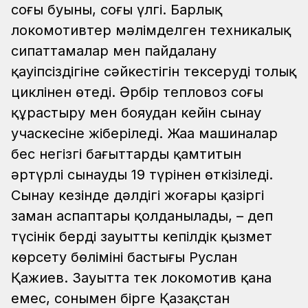
соңғы буыны, соңғы үлгі. Барлық
локомотивтер мәлімделген техникалық
сипаттамалар мен пайдалану
қауіпсіздігіне сәйкестігін тексерудің толық
циклінен өтеді. Әрбір тепловоз соңғы
құрастыру мен бояудан кейін сынау
учаскесіне жіберіледі. Жаңа машиналар
бес негізгі бағыттарды қамтитын
әртүрлі сынаудың 19 түрінен өткізіледі.
Сынау кезінде дәлдігі жоғары қазіргі
заман аспаптары қолданылады, – деп
түсінік берді зауыттың кепілдік қызмет
көрсету бөлімінің бастығы Руслан
Қажиев.
Зауытта тек локомотив қана
емес, сонымен бірге Қазақстан