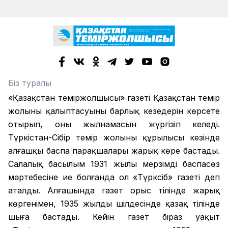
Біз туралы
«Қазақстан теміржолшысы» газеті Қазақстан темір
жолының қалыптасуының барлық кезеңдерін көрсете
отырып, оның жылнамасын жүргізіп келеді.
Түркістан-Сібір темір жолының құрылысы кезінде
алғашқы баспа парақшалары жарық көре бастады.
Салалық басылым 1931 жылы мерзімді баспасөз
мәртебесіне ие болғанда ол «Түрксіб» газеті деп
аталды. Алғашында газет орыс тілінде жарық
көргенімен, 1935 жылдың шілдесінде қазақ тілінде
шыға бастады. Кейін газет біраз уақыт