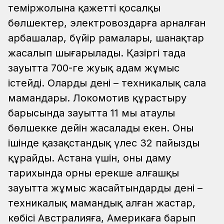
теміржолына қажетті қосалқы
бөлшектер, электровоздарға арналған
арбашалар, бүйір рамалары, шанақтар
жасалып шығарылады.
Қазіргі таңда
зауытта 700-ге жуық адам жұмыс
істейді. Олардың дені – техникалық сала
мамандары. Локомотив құрастыру
барысында зауытта 11 мың атаулы
бөлшекке дейін жасалады екен. Оның
ішінде қазақстандық үлес 32 пайызды
құрайды.
Астана үшін, оның даму
тарихында орны ерекше алғашқы
зауытта жұмыс жасайтындардың дені –
техникалық мамандық алған жастар,
көбісі Австралияға, Америкаға барып