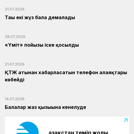
31.07.2026
Тағы екі жүз бала демалады
28.07.2026
«Үміт» пойызы іске қосылды
21.07.2026
ҚТЖ атынан хабарласатын телефон алаяқтары
көбейді
14.07.2026
Балалар жаз қызығына кенелуде
Қазақстан темір жолы