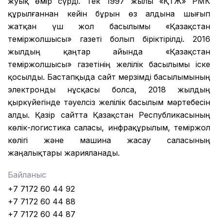
жуық өмір сүрді. Тек 1997 жылы «ҚТЖ» РМК
құрылғаннан кейін бұрын өз алдына шығып
жатқан үш жол басылымы «Қазақстан
теміржолшысы» газеті болып біріктірілді. 2016
жылдың қаңтар айында «Қазақстан
теміржолшысы» газетінің желілік басылымы іске
қосылды. Бастапқыда сайт мерзімді басылымының
электронды нұсқасы болса, 2018 жылдың
қыркүйегінде тәуелсіз желілік басылым мәртебесін
алды. Қазір сайтта Қазақстан Республикасының
көлік-логистика саласы, инфрақұрылым, теміржол
көлігі және машина жасау саласының
жаңалықтары жарияланады.
Байланыс
+7 7172 60 44 92
+7 7172 60 44 88
+7 7172 60 44 87