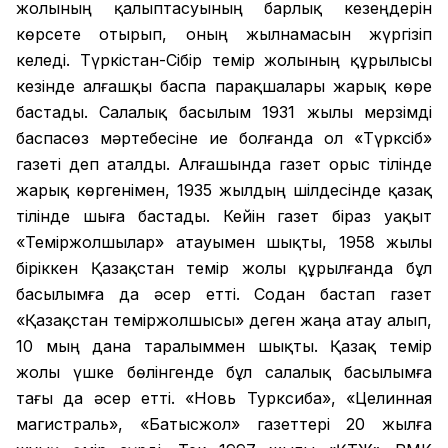
жолының қалыптасуының барлық кезеңдерін
көрсете отырып, оның жылнамасын жүргізіп
келеді. Түркістан-Сібір темір жолының құрылысы
кезінде алғашқы баспа парақшалары жарық көре
бастады. Салалық басылым 1931 жылы мерзімді
баспасөз мәртебесіне ие болғанда ол «Түрксіб»
газеті деп аталды. Алғашында газет орыс тілінде
жарық көргенімен, 1935 жылдың шілдесінде қазақ
тілінде шыға бастады. Кейін газет біраз уақыт
«Теміржолшылар» атауымен шықты, 1958 жылы
біріккен Қазақстан темір жолы құрылғанда бұл
басылымға да әсер етті. Содан бастап газет
«Қазақстан теміржолшысы» деген жаңа атау алып,
10 мың дана таралыммен шықты. Қазақ темір
жолы үшке бөлінгенде бұл салалық басылымға
тағы да әсер етті. «Новь Турксиба», «Целинная
магистраль», «Батысжол» газеттері 20 жылға