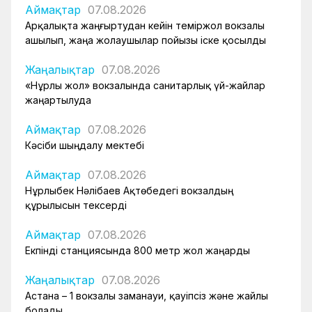
Аймақтар
07.08.2026
Арқалықта жаңғыртудан кейін теміржол вокзалы
ашылып, жаңа жолаушылар пойызы іске қосылды
Жаңалықтар
07.08.2026
«Нұрлы жол» вокзалында санитарлық үй-жайлар
жаңартылуда
Аймақтар
07.08.2026
Кәсіби шыңдалу мектебі
Аймақтар
07.08.2026
Нұрлыбек Нәлібаев Ақтөбедегі вокзалдың
құрылысын тексерді
Аймақтар
07.08.2026
Екпінді станциясында 800 метр жол жаңарды
Жаңалықтар
07.08.2026
Астана – 1 вокзалы заманауи, қауіпсіз және жайлы
болады