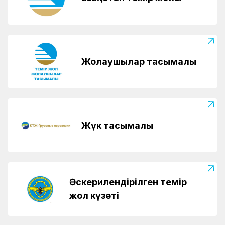
Жолаушылар тасымалы
Жүк тасымалы
Әскерилендірілген темір
жол күзеті