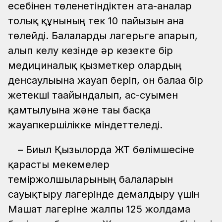
есебінен төленетіндіктен ата-аналар
толық құнының тек 10 пайызын ғана
төлейді. Балаларды лагерьге апарып,
алып келу кезінде әр кезекте бір
медициналық қызметкер олардың
денсаулығына жауап беріп, он балаға бір
жетекші тағайындалып, ас-суымен
қамтылуына және тағы басқа
жауапкершілікке міндеттеледі.
– Биыл Қызылорда ЖТ бөлімшесіне
қарасты мекемелер
теміржолшыларының балаларын
сауықтыру лагерінде демалдыру үшін
Машат лагеріне жалпы 125 жолдама