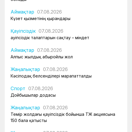
Аймақтар
07.08.2026
Күзет қызметінің қырандары
Қауіпсіздік
07.08.2026
Қауіпсіздік талаптарын сақтау – міндет
Аймақтар
07.08.2026
Алпыс жылдық абыройлы жол
Жаңалықтар
07.08.2026
Кәсіподақ белсенділері марапатталды
Спорт
07.08.2026
Дойбышылар додасы
Жаңалықтар
07.08.2026
Темір жолдағы қауіпсіздік бойынша ҚТЖ акциясына
150 бала қатысты