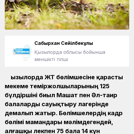
Сабырхан Сейілбекұлы
Қызылорда облысы бойынша
меншікті тілші
Қызылорда ЖТ бөлімшесіне қарасты
мекеме теміржолшыларының 125
бүлдіршіні биыл Машат пен Әл-таир
балаларды сауықтыру лагерінде
демалып жатыр. Бөлімшелердің кадр
бөлімі мамандары мәлімдегендей,
алғашқы лекпен 75 бала 14 күн