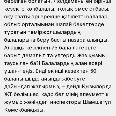
берілген болатын. Жолдаманы ең бірінші
кезекте көпбалалы, толық емес отбасы,
оқу озаты әрі ерекше қабілетті балалар,
облыс орталығынан шалғай бекеттерде
тұратын теміржолшылардың
балаларына беру басты назарға алынды.
Алғашқы кезекпен 75 бала лагерьге
барып демалып та үлгерді. Жаз қызығы
таусылған ба?! Балалардың алған әсері
ұшан-теңіз. Енді екінші кезекпен 50
баланы шілде айында жіберуге
дайындап жатырмыз, – дейді Қызылорда
ЖТ бөлімшесі кадр бөлімінің әлеуметтік
жұмыс жөніндегі инспекторы Шамшагүл
Көмекбайқызы.