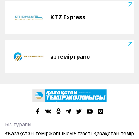
KTZ Express
Қазтеміртранс
Біз туралы
«Қазақстан теміржолшысы» газеті Қазақстан темір