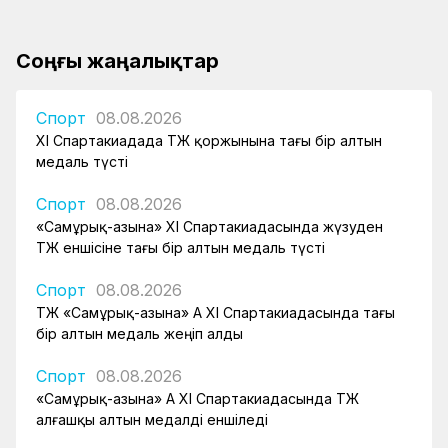
Соңғы жаңалықтар
Спорт
08.08.2026
XI Спартакиадада ҚТЖ қоржынына тағы бір алтын
медаль түсті
Спорт
08.08.2026
«Самұрық-Қазына» XI Спартакиадасында жүзуден
ҚТЖ еншісіне тағы бір алтын медаль түсті
Спорт
08.08.2026
ҚТЖ «Самұрық-Қазына» АҚ XI Спартакиадасында тағы
бір алтын медаль жеңіп алды
Спорт
08.08.2026
«Самұрық-Қазына» АҚ XI Спартакиадасында ҚТЖ
алғашқы алтын медалді еншіледі