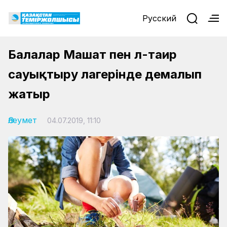
Русский
Балалар Машат пен Әл-таир
сауықтыру лагерінде демалып
жатыр
Әлеумет
04.07.2019, 11:10