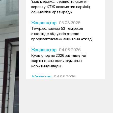
Ұзақ мерзімді сервистік қызмет
көрсету ҚТЖ локомотив паркінің
сенімділігін арттырады
Жаңалықтар
05.08.2026
Теміржолшылар 53 теміржол
өткелінде «Қауіпсіз өткел»
профилактикалық акциясын өткізді
Жаңалықтар
04.08.2026
Құрық порты 2026 жылдың І-ші
жарты жылындағы жұмысын
қорытындылады
Аймақтар
04.08.2026
Боранды бекеттің бас қақпасы
Аймақтар
04.08.2026
Ғасырлық тарихы бар вокзалдар
жаңарды