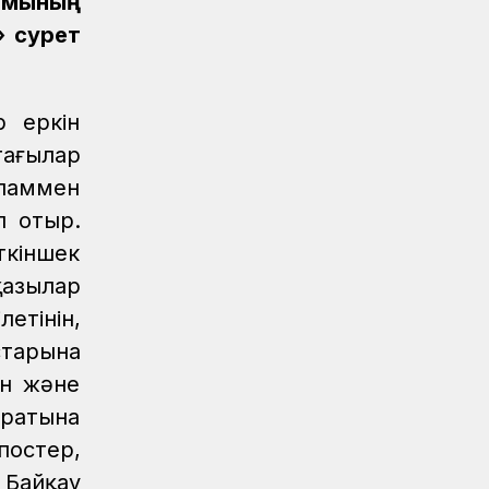
ымының
ашылды
 сурет
Жаңалықтар
04.08.2026
Теміржолшылардың мерекелік
демалысы
р еркін
тағылар
аламмен
п отыр.
кіншек
қазылар
етінін,
старына
ен және
аратына
постер,
 Байқау