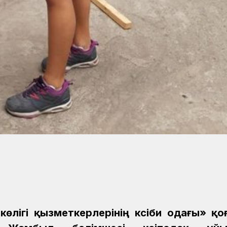
 көлігі қызметкерлерінің кәсіби одағы» қ