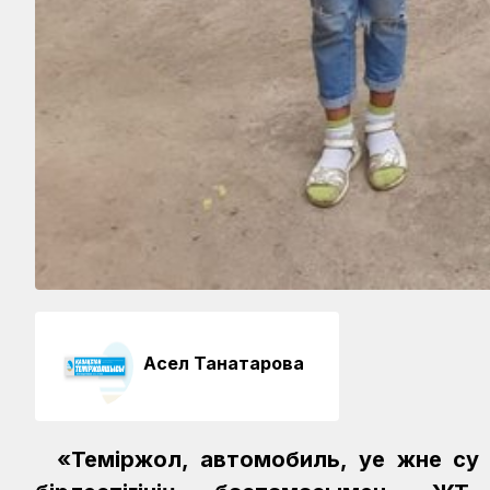
Асел Танатарова
«Теміржол, автомобиль, әуе және су