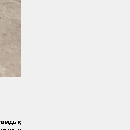
Мерейлі мереке, лайықты марапат
Аймақтар
04.08.2026
Құрмет төрінде – теміржолшылар
Аймақтар
04.08.2026
Ақтөбеде үздік теміржолшылар
марапатталды
Аймақтар
04.08.2026
«Ахау Семей» шырқалған күн...
Аймақтар
04.08.2026
Мерейлі марапат
Аймақтар
04.08.2026
Маңғыстауда үздік теміржолшылар
төсбелгілермен марапатталды
оғамдық
Аймақтар
04.08.2026
Сарышағанда «Теміржол саябағы»