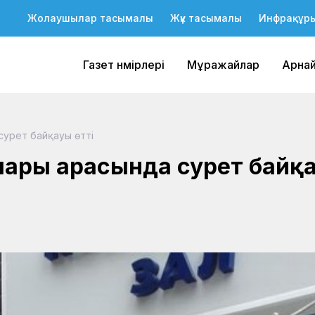
Жолаушылар тасымалы
Жүк тасымалы
Инфрақұр
Газет нөмірлері
Мұражайлар
Арна
урет байқауы өтті
лары арасында сурет байқ