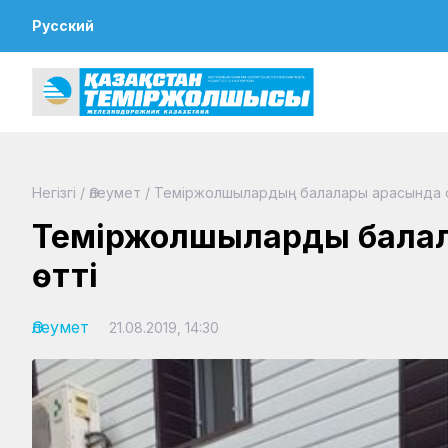
Русский
Негізгі
/
Әлеумет
/
Теміржолшылардың балалары арасында с
Теміржолшылардың бала
өтті
Әлеумет
21.08.2019, 14:30