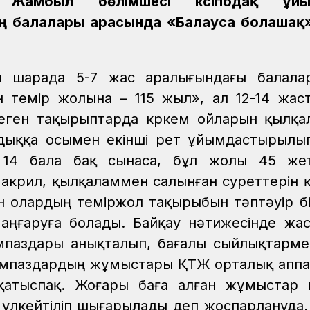
Т Жамбыл бөлімшесі кәсіподақ ұй
 балалары арасында «Балауса болашақ»
ан шарада 5-7 жас аралығындағы балала
н темір жолына – 115 жыл», ал 12-14 жас
» деген тақырыптарда көркем ойларын қылқ
ылдыққа осымен екінші рет ұйымдастырылы
і 14 бала бақ сынаса, бұл жолы 45 жет
 акрил, қылқаламмен салынған суреттерін 
 олардың теміржол тақырыбын тәптәуір біл
 аңғаруға болады. Байқау нәтижесінде жа
еңімпаздары анықталып, бағалы сыйлықтарм
імпаздардың жұмыстары ҚТЖ орталық апп
е қатыспақ. Жоғары баға алған жұмыстар 
а үлкейтіліп шығарылады деп жоспарлануда.