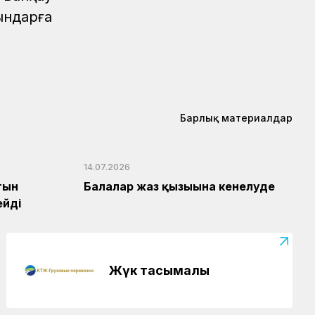
ындарға
Барлық материалдар
14.07.2026
тын
Балалар жаз қызығына кенелуде
ейді
Жүк тасымалы