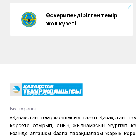
Әскерилендірілген темір
жол күзеті
Біз туралы
«Қазақстан теміржолшысы» газеті Қазақстан те
көрсете отырып, оның жылнамасын жүргізіп кел
кезінде алғашқы баспа парақшалары жарық көре