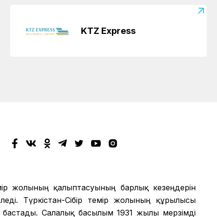
KTZ Express
мір жолының қалыптасуының барлық кезеңдерін
еді. Түркістан-Сібір темір жолының құрылысы
 бастады. Салалық басылым 1931 жылы мерзімді