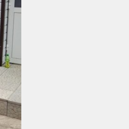
Қауіпсіздік
04.08.2026
Қауіпсіздік сызығынан аттама...
Қауіпсіздік
04.08.2026
Жүргізушілерге жадынама таратты
ҚТЖ келбеті
04.08.2026
Үздік атанған үштік
Жаңалықтар
04.08.2026
Ерен еңбектері еленді
Жаңалықтар
04.08.2026
Астана станциясының теміржол
өткелінде «Қауіпсіз өткел» акциясы
өтті
Жаңалықтар
04.08.2026
«Жүк тасымалының» жетістігі
Аймақтар
04.08.2026