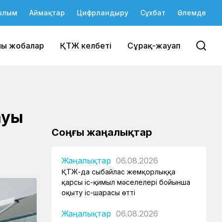
ылым
Аймақтар
Цифрландыру
Сұхбат
Әлемде
йы жобалар
ҚТЖ келбеті
Сұрақ-жауап
ауы
Соңғы жаңалықтар
Жаңалықтар
06.08.2026
ҚТЖ-да сыбайлас жемқорлыққа
қарсы іс-қимыл мәселелері бойынша
оқыту іс-шарасы өтті
Жаңалықтар
06.08.2026