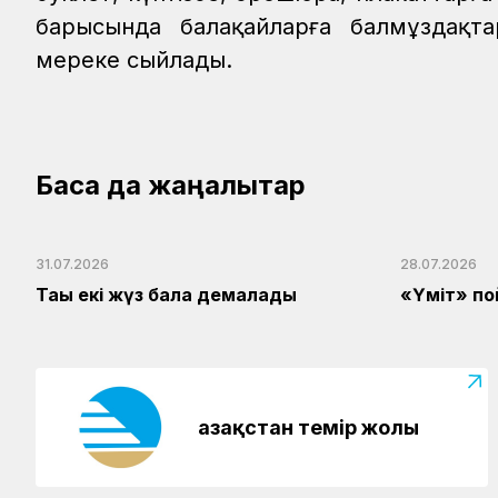
барысында балақайларға балмұздақтар
мереке сыйлады.
Басқа да жаңалықтар
31.07.2026
28.07.2026
Тағы екі жүз бала демалады
«Үміт» по
Қазақстан темір жолы