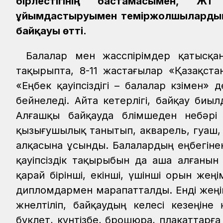
бірлестігінің бастамасымен, Ж
ұйымдастыруымен теміржолшылардың
байқауы өтті.
Балалар мен жасөспірімдер қатысқ
тақырыпта, 8-11 жастағылар «Қазақста
«Еңбек қауіпсіздігі – балалар көзімен
бейнеледі. Айта кетерлігі, байқау би
Алғашқы байқауда бөлімшеден небәр
қызығушылық танытып, акварель, гуаш,
алқасына ұсынды. Балалардың еңбегінен
қауіпсіздік тақырыбын да аша алғанын
қарай бірінші, екінші, үшінші орын ж
дипломдармен марапатталды. Енді жең
жөнелтіліп, байқаудың келесі кезеңін
буклет, күнтізбе, брошюра, плакаттарғ