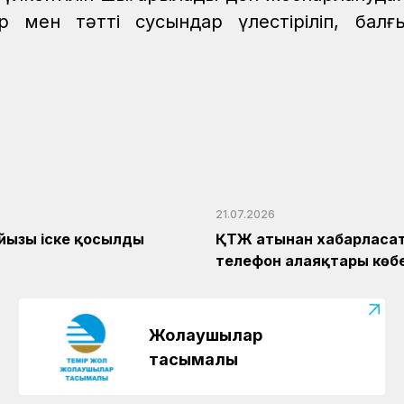
 мен тәтті сусындар үлестіріліп, балғ
21.07.2026
йызы іске қосылды
ҚТЖ атынан хабарласа
телефон алаяқтары көб
Жолаушылар
тасымалы