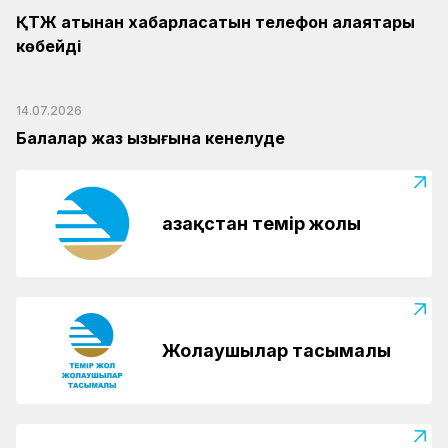
ҚТЖ атынан хабарласатын телефон алаяқтары
көбейді
14.07.2026
Балалар жаз қызығына кенелуде
Қазақстан темір жолы
Жолаушылар тасымалы