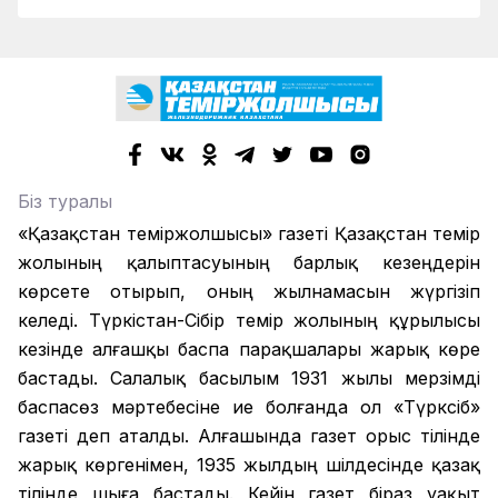
Біз туралы
«Қазақстан теміржолшысы» газеті Қазақстан темір
жолының қалыптасуының барлық кезеңдерін
көрсете отырып, оның жылнамасын жүргізіп
келеді. Түркістан-Сібір темір жолының құрылысы
кезінде алғашқы баспа парақшалары жарық көре
бастады. Салалық басылым 1931 жылы мерзімді
баспасөз мәртебесіне ие болғанда ол «Түрксіб»
газеті деп аталды. Алғашында газет орыс тілінде
жарық көргенімен, 1935 жылдың шілдесінде қазақ
тілінде шыға бастады. Кейін газет біраз уақыт