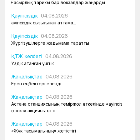
Ғасырлық тарихы бар вокзалдар жаңарды
Қауіпсіздік
04.08.2026
Қауіпсіздік сызығынан аттама...
Қауіпсіздік
04.08.2026
Жүргізушілерге жадынама таратты
ҚТЖ келбеті
04.08.2026
Үздік атанған үштік
Жаңалықтар
04.08.2026
Ерен еңбектері еленді
Жаңалықтар
04.08.2026
Астана станциясының теміржол өткелінде «Қауіпсіз
өткел» акциясы өтті
Жаңалықтар
04.08.2026
«Жүк тасымалының» жетістігі