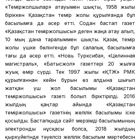
«Теміржолшылар» атауымен шықты, 1958 жылы
біріккен Қазақстан темір жолы құрылғанда бұл
басылымға да әсер етті. Содан бастап газет
«Қазақстан теміржолшысы» деген жаңа атау алып,
10 мың дана таралыммен шықты. Қазақ темір
жолы үшке бөлінгенде бұл салалық басылымға
тағы да әсер етті. «Новь Турксиба», «Целинная
магистраль», «Батысжол» газеттері 20 жылға
жуық өмір сүрді. Тек 1997 жылы «ҚТЖ» РМК
құрылғаннан кейін бұрын өз алдына шығып
жатқан үш жол басылымы «Қазақстан
теміржолшысы» газеті болып біріктірілді. 2016
жылдың қаңтар айында «Қазақстан
теміржолшысы» газетінің желілік басылымы іске
қосылды. Бастапқыда сайт мерзімді басылымының
электронды нұсқасы болса, 2018 жылдың
қыркүйегінде тәуелсіз желілік басылым мәртебесін