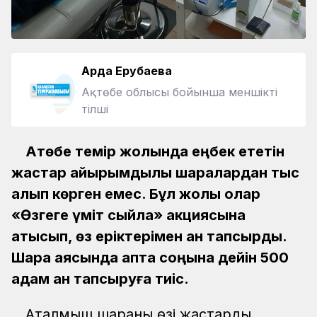
Ардақ Ерубаева
Ақтөбе облысы бойынша меншікті
тілші
Ақтөбе темір жолында еңбек ететін
жастар қайырымдылық шаралардан тыс
қалып көрген емес. Бұл жолы олар
«Өзгеге үміт сыйла» акциясына
қатысып, өз еріктерімен қан тапсырды.
Шара аясында апта соңына дейін 500
адам қан тапсыруға тиіс.
Аталмыш шараның өзі жастардың