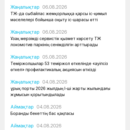
Жаңалықтар
06.08.2026
ҚТЖ-да сыбайлас жемқорлыққа қарсы іс-қимыл
мәселелері бойынша оқыту іс-шарасы өтті
Жаңалықтар
06.08.2026
Ұзақ мерзімді сервистік қызмет көрсету ҚТЖ
локомотив паркінің сенімділігін арттырады
Жаңалықтар
05.08.2026
Теміржолшылар 53 теміржол өткелінде «Қауіпсіз
өткел» профилактикалық акциясын өткізді
Жаңалықтар
04.08.2026
Құрық порты 2026 жылдың І-ші жарты жылындағы
жұмысын қорытындылады
Аймақтар
04.08.2026
Боранды бекеттің бас қақпасы
Аймақтар
04.08.2026