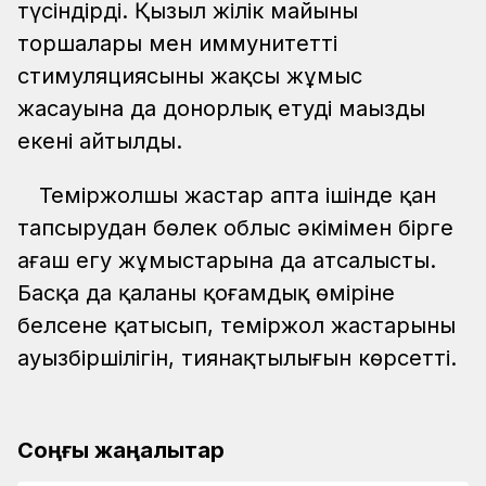
түсіндірді. Қызыл жілік майының
торшалары мен иммунитеттің
стимуляциясының жақсы жұмыс
жасауына да донорлық етудің маңызды
екені айтылды.
Теміржолшы жастар апта ішінде қан
тапсырудан бөлек облыс әкімімен бірге
ағаш егу жұмыстарына да атсалысты.
Басқа да қаланың қоғамдық өміріне
белсене қатысып, теміржол жастарының
ауызбіршілігін, тиянақтылығын көрсетті.
Соңғы жаңалықтар