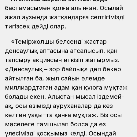
бастамасымен қолға алынған. Осылай
ажал аузында жатқандарға септігімізді
тигізсек дейді олар.
«Теміржолшы белсенді жастар
денсаулық аптасына атсалысып, қан
тапсыру акциясын өткізіп жатырмыз.
«Денсаулық – зор байлық» деп бекер
айтылған ба, жыл сайын әлемде
миллиардтаған адам қан құюға мұқтаж
болады екен. Алыстан мысал іздемей-
ақ, осы өзіміздің ауруханалар да кез
келген уақытта қанға мұқтаж. Біз осы
мәселеге тамшылап болса да өз
үлесімізді қосқымыз келді. Осындай