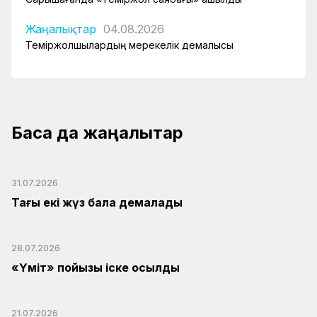
Жаңалықтар
04.08.2026
Теміржолшылардың мерекелік демалысы
Басқа да жаңалықтар
31.07.2026
Тағы екі жүз бала демалады
28.07.2026
«Үміт» пойызы іске қосылды
21.07.2026