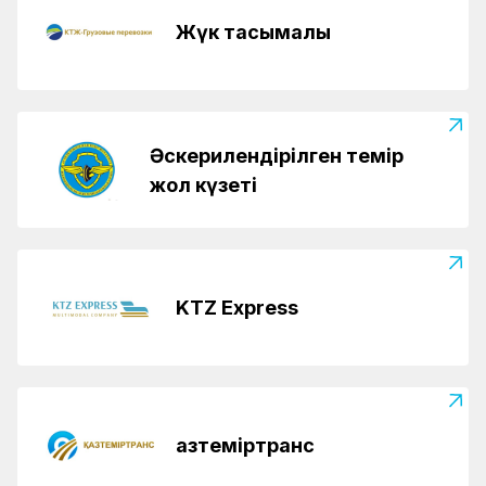
Жүк тасымалы
Әскерилендірілген темір
жол күзеті
KTZ Express
Қазтеміртранс