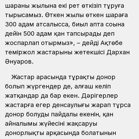
шараны жылына екі рет өткізіп тұруға
тырысамыз. Өткен жылы өткен шараға
300 адам атсалысса, биыл апта соңына
дейін 500 адам қан тапсырады деп
жоспарлап отырмыз», – дейді Ақтөбе
теміржол жастарының жетекшісі Дархан
Әнуаров.
Жастар арасында тұрақты донор
болып жүргендер де, алғаш келіп
жатқандар да бар екен. Дәрігерлер
жастарға егер денсаулығы жарап тұрса
донор болудың пайдалы екенін, қан
айналымы жүйесінің жақсаруы
донорлықтың арқасында болатынын