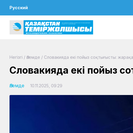
Русский
Негізгі
/
Әлемде
/
Словакияда екі пойыз соқтығысты: жарақ
Словакияда екі пойыз со
Әлемде
10.11.2025, 09:29