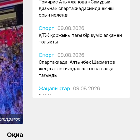
Томирис Атымжанова «Самұрық-
Қазына» спартакиадасында екінші
орын иеленді
Спорт
09.08.2026
ҚТЖ қоржыны тағы бір күміс алқамен
толықты
Спорт
09.08.2026
Спартакиада: Алтынбек Шахметов
жеңіл атлетикадан алтыннан алқа
тағынды
Жаңалықтар
09.08.2026
ҚТЖ Басқарма төрағасы
спартакиаданың ашылуына қатысып,
елорданың теміржол объектісін
аралап шықты
om/tparon
ҚТЖ келбеті
09.08.2026
 Оқиға
Болат магистраліндегі дәуір