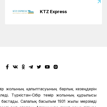
KTZ Express
мір жолының қалыптасуының барлық кезеңдерін
еді. Түркістан-Сібір темір жолының құрылысы
 бастады. Салалық басылым 1931 жылы мерзімді