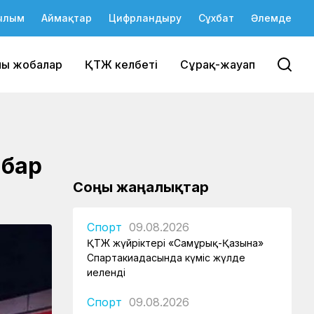
ылым
Аймақтар
Цифрландыру
Сұхбат
Әлемде
йы жобалар
ҚТЖ келбеті
Сұрақ-жауап
 бар
Соңғы жаңалықтар
Спорт
09.08.2026
ҚТЖ жүйріктері «Самұрық-Қазына»
Спартакиадасында күміс жүлде
иеленді
Спорт
09.08.2026