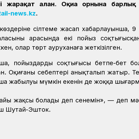
 жарақат алған. Оқиға орнына барлық
Rail-news.kz
.
т көздеріне сілтеме жасап хабарлауынша, 9
ласының арасында екі пойыз соқтығысқа
ен, олар төрт ауруханаға жеткізілген.
нша, пойыздардың соқтығысы бетпе-бет бо
ған. Оқиғаның себептері анықталып жатыр. Т
ытша жабылуы мүмкін екенін де жоққа шығар
йы жақсы болады деп сенемін», — деп мә
уш Шутай-Эшток.