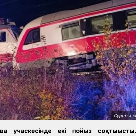
Сурет: x.c
ва учаскесінде екі пойыз соқтығысты.