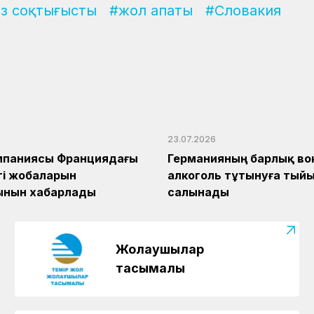
з соқтығысты
#жол апаты
#Словакия
23.07.2026
мпаниясы Франциядағы
Германияның барлық во
егі жобаларын
алкоголь тұтынуға тый
ынын хабарлады
салынады
Жолаушылар
тасымалы