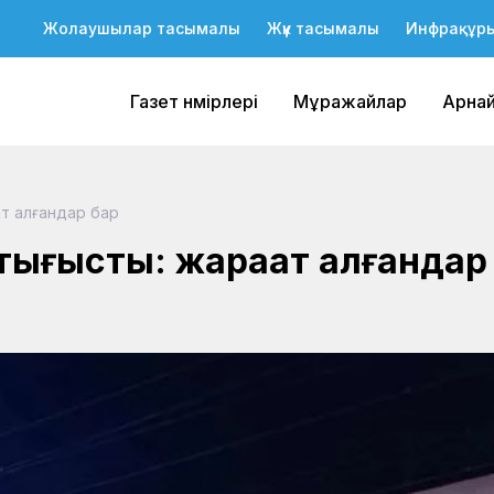
Жолаушылар тасымалы
Жүк тасымалы
Инфрақұр
Газет нөмірлері
Мұражайлар
Арна
ат алғандар бар
қтығысты: жарақат алғандар