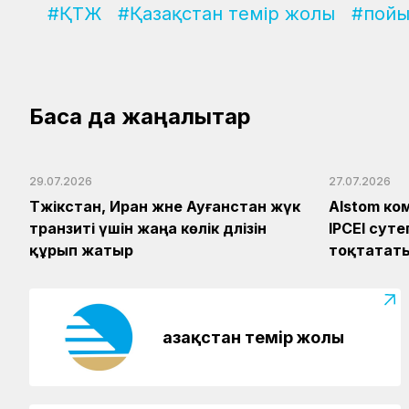
#ҚТЖ
#Қазақстан темір жолы
#пойы
Басқа да жаңалықтар
29.07.2026
27.07.2026
Тәжікстан, Иран және Ауғанстан жүк
Alstom ко
транзиті үшін жаңа көлік дәлізін
IPCEI сут
құрып жатыр
тоқтатат
Қазақстан темір жолы