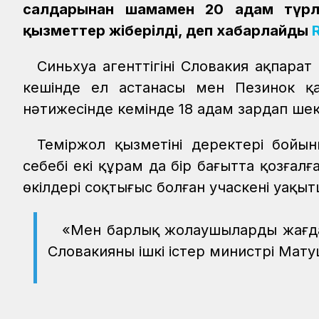
салдарынан шамамен 20 адам түрлі
қызметтер жіберілді, деп хабарлайды
Синьхуа агенттігінің Словакия ақпара
кешінде ел астанасы мен Пезинок қа
нәтижесінде кемінде 18 адам зардап шекк
Теміржол қызметінің деректері бойы
себебі екі құрам да бір бағытта қозғал
өкілдері соқтығыс болған учаскенің уақ
«Мен барлық жолаушылардың жағда
Словакияның ішкі істер министрі Мат