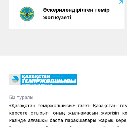
Әскерилендірілген темір
жол күзеті
Біз туралы
«Қазақстан теміржолшысы» газеті Қазақстан те
көрсете отырып, оның жылнамасын жүргізіп кел
кезінде алғашқы баспа парақшалары жарық көре