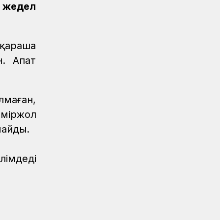
 жедел
Спорт
08.08.2026
Спартакиада: Гүлжан Аманова
шахматтан қола медаль иеленді
 қараша
Спорт
08.08.2026
н. Апат
Алтынкөлдік теміржолшы «Самұрық-
Қазына» спартакиадасында
шахматтан чемпион атанды
лмаған,
Спорт
08.08.2026
еміржол
ҚТЖ құрамасы арқан тартудан
майды.
Спартакиаданың күміс жүлдегері
атанды
лімдеді
Спорт
08.08.2026
«KTZ Express» өкілі Әнел Жеңісқызы XI
Спартакиадада екінші орын иеленді
Спорт
08.08.2026
Теміржолшылар қоржынында –