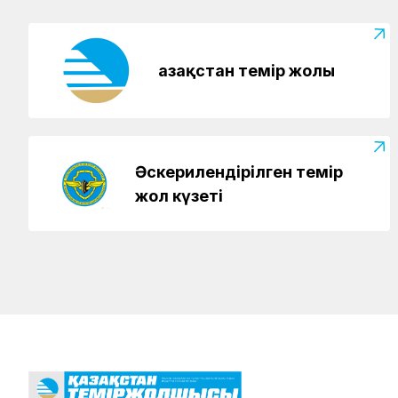
Қазақстан темір жолы
Әскерилендірілген темір
жол күзеті