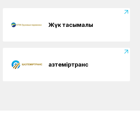
Жүк тасымалы
Қазтеміртранс