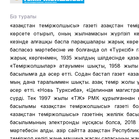
Біз туралы
«Қазақстан теміржолшысы» газеті Қазақстан те
көрсете отырып, оның жылнамасын жүргізіп кел
кезінде алғашқы баспа парақшалары жарық көре
баспасөз мәртебесіне ие болғанда ол «Түрксіб» г
жарық көргенімен, 1935 жылдың шілдесінде қазақ
«Теміржолшылар» атауымен шықты, 1958 жылы б
басылымға да әсер етті. Содан бастап газет «Қа
мың дана таралыммен шықты. Қазақ темір жолы ү
әсер етті. «Новь Турксиба», «Целинная магистр
сүрді. Тек 1997 жылы «ҚТЖ» РМК құрылғаннан
басылымы «Қазақстан теміржолшысы» газеті бо
«Қазақстан теміржолшысы» газетінің желілік ба
басылымының электронды нұсқасы болса, 2018 ж
мәртебесін алды. Қазір сайтта Қазақстан Республ
теміржол көлігі және машина жасау саласының ж