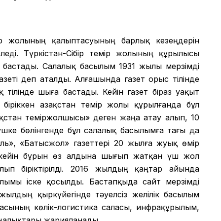
мір жолының қалыптасуының барлық кезеңдерін
еді. Түркістан-Сібір темір жолының құрылысы
 бастады. Салалық басылым 1931 жылы мерзімді
азеті деп аталды. Алғашында газет орыс тілінде
 тілінде шыға бастады. Кейін газет біраз уақыт
іріккен Қазақстан темір жолы құрылғанда бұл
зақстан теміржолшысы» деген жаңа атау алып, 10
шке бөлінгенде бұл салалық басылымға тағы да
аль», «Батысжол» газеттері 20 жылға жуық өмір
 кейін бұрын өз алдына шығып жатқан үш жол
лып біріктірілді. 2016 жылдың қаңтар айында
сылымы іске қосылды. Бастапқыда сайт мерзімді
ылдың қыркүйегінде тәуелсіз желілік басылым
икасының көлік-логистика саласы, инфрақұрылым,
аңалықтары жарияланады.