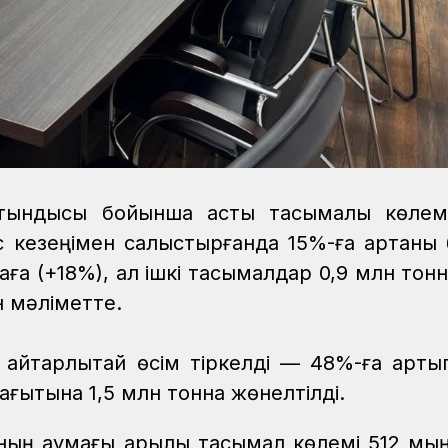
ытындысы бойынша астық тасымалы көлемі
 кезеңімен салыстырғанда 15%-ға артқаны б
ға (+18%), ал ішкі тасымалдар 0,9 млн тонн
н мәліметте.
айтарлықтай өсім тіркелді — 48%-ға артып
ағытына 1,5 млн тонна жөнелтілді.
ың аумағы арқылы тасымал көлемі 512 мы