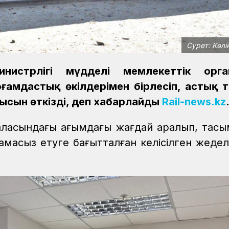
Сурет: Көлі
инистрлігі мүдделі мемлекеттік орга
амдастық өкілдерімен бірлесіп, астық 
сын өткізді, деп хабарлайды
Rail-news.kz
ласындағы ағымдағы жағдай қаралып, тас
тамасыз етуге бағытталған келісілген жеде