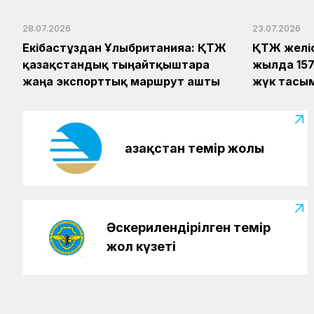
28.07.2026
23.07.2026
Екібастұздан Ұлыбританияға: ҚТЖ
ҚТЖ желі
қазақстандық тыңайтқыштарға
жылда 157
жаңа экспорттық маршрут ашты
жүк тасы
Қазақстан темір жолы
Әскерилендірілген темір
жол күзеті