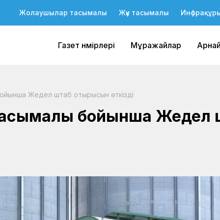
Жолаушылар тасымалы
Жүк тасымалы
Инфрақұр
Газет нөмірлері
Мұражайлар
Арна
 бойынша Жедел штаб отырысын өткізді
қ тасымалы бойынша Жедел 