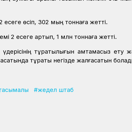
 есеге өсіп, 302 мың тоннаға жетті.
мі 2 есеге артып, 1 млн тоннаға жетті.
ерісінің тұрақтылығын қамтамасыз ету ж
ақсатында тұрақты негізде жалғасатын болад
 тасымалы
#жедел штаб