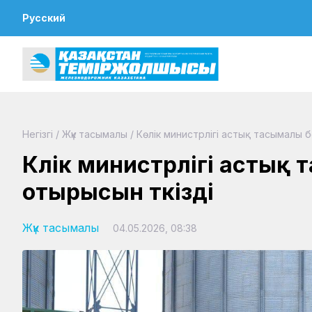
Русский
Негізгі
/
Жүк тасымалы
/
Көлік министрлігі астық тасымалы
Көлік министрлігі асты
отырысын өткізді
Жүк тасымалы
04.05.2026, 08:38