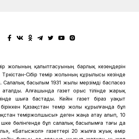
мір жолының қалыптасуының барлық кезеңдерін
 Түркістан-Сібір темір жолының құрылысы кезінде
 Салалық басылым 1931 жылы мерзімді баспасөз
еп аталды. Алғашында газет орыс тілінде жарық
лінде шыға бастады. Кейін газет біраз уақыт
іріккен Қазақстан темір жолы құрылғанда бұл
зақстан теміржолшысы» деген жаңа атау алып, 10
шке бөлінгенде бұл салалық басылымға тағы да
аль», «Батысжол» газеттері 20 жылға жуық өмір
 кейін бұрын өз алдына шығып жатқан үш жол