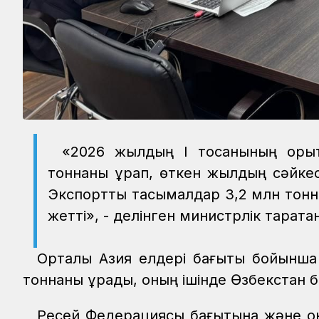
«2026 жылдың I тоқсанының қор
тоннаны құрап, өткен жылдың сәйкес
Экспорттық тасымалдар 3,2 млн тонна
жетті», - делінген министрлік таратқа
Орталық Азия елдері бағыты бойынша 
тоннаны құрады, оның ішінде Өзбекстан б
Ресей Федерациясы бағытына және он