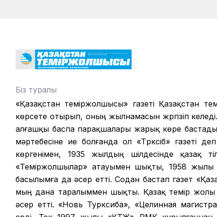
Біз туралы
«Қазақстан теміржолшысы» газеті Қазақстан те
көрсете отырып, оның жылнамасын жүргізіп келеді.
алғашқы баспа парақшалары жарық көре бастады.
мәртебесіне ие болғанда ол «Түрксіб» газеті д
көргенімен, 1935 жылдың шілдесінде қазақ ті
«Теміржолшылар» атауымен шықты, 1958 жылы б
басылымға да әсер етті. Содан бастап газет «Қа
мың дана таралыммен шықты. Қазақ темір жолы ү
әсер етті. «Новь Турксиба», «Целинная магистр
сүрді. Тек 1997 жылы «ҚТЖ» РМК құрылғаннан