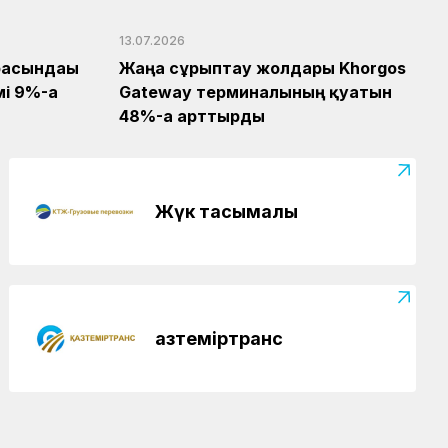
13.07.2026
расындағы
Жаңа сұрыптау жолдары Khorgos
і 9%-ға
Gateway терминалының қуатын
48%-ға арттырды
Жүк тасымалы
Қазтеміртранс