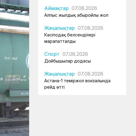
Аймақтар
07.08.2026
Алпыс жылдық абыройлы жол
Жаңалықтар
07.08.2026
Кәсіподақ белсенділері
марапатталды
Спорт
07.08.2026
Дойбышылар додасы
Жаңалықтар
07.08.2026
Астана-1 теміржол вокзалында
рейд өтті
Жаңалықтар
/
07.08.2026
Мұрағат
Қазақстан теміржолшысы газеті,
№62 07 тамыз 2026 жыл
Жаңалықтар
06.08.2026