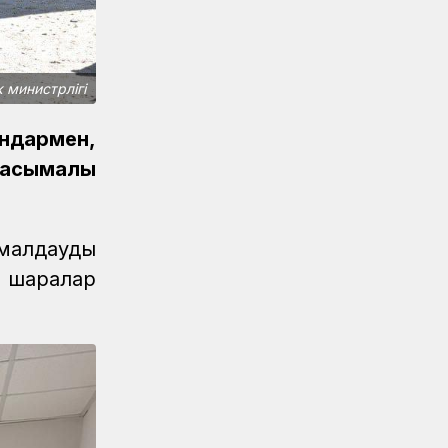
ҚТЖ-да сыбайлас жемқорлыққа
қарсы іс-қимыл мәселелері
бойынша оқыту іс-шарасы өтті
к министрлігі
Жаңалықтар
06.08.2026
Ұзақ мерзімді сервистік қызмет
ндармен,
көрсету ҚТЖ локомотив паркінің
сенімділігін арттырады
тасымалы
.
Жаңалықтар
05.08.2026
Теміржолшылар 53 теміржол
ымалдауды
өткелінде «Қауіпсіз өткел»
профилактикалық акциясын өткізді
л шаралар
Жаңалықтар
04.08.2026
Құрық порты 2026 жылдың І-ші
жарты жылындағы жұмысын
қорытындылады
Аймақтар
04.08.2026
Боранды бекеттің бас қақпасы