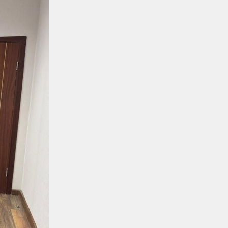
Аймақтар
04.08.2026
Ғасырлық тарихы бар вокзалдар
жаңарды
Қауіпсіздік
04.08.2026
Қауіпсіздік сызығынан аттама...
Қауіпсіздік
04.08.2026
Жүргізушілерге жадынама таратты
ҚТЖ келбеті
04.08.2026
Үздік атанған үштік
Жаңалықтар
04.08.2026
Ерен еңбектері еленді
Жаңалықтар
04.08.2026
Астана станциясының теміржол
өткелінде «Қауіпсіз өткел»
акциясы өтті