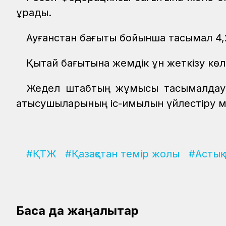
құрады.
Ауғанстан бағыты бойынша тасымал 4,2
Қытай бағытына жемдік ұн жеткізу көле
Жедел штабтың жұмысы тасымалдау үд
қатысушыларының іс-қимылын үйлестіру м
#ҚТЖ
#Қазақстан темір жолы
#Астық
Басқа да жаңалықтар