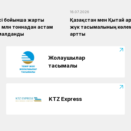
16.07.2026
сі бойынша жарты
Қазақстан мен Қытай а
 млн тоннадан астам
жүк тасымалының көлем
малданды
артты
Жолаушылар
тасымалы
KTZ Express