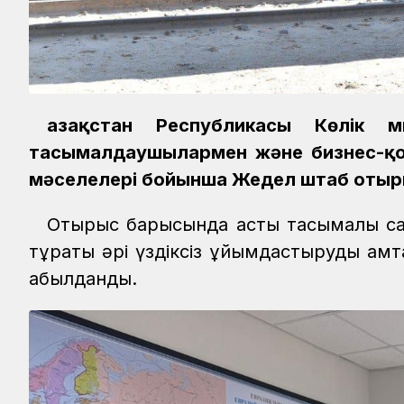
Қазақстан Республикасы Көлік м
тасымалдаушылармен және бизнес-қоғ
мәселелері бойынша Жедел штаб отыры
Отырыс барысында астық тасымалы са
тұрақты әрі үздіксіз ұйымдастыруды қам
қабылданды.