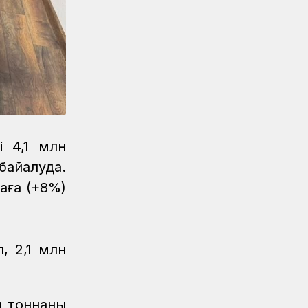
Жаңалықтар
04.08.2026
«Жүк тасымалының» жетістігі
Аймақтар
04.08.2026
Мерейлі мереке, лайықты
марапат
 4,1 млн
айқалуда.
аға (+8%)
, 2,1 млн
ң тоннаны