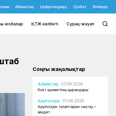
ылым
Аймақтар
Цифрландыру
Сұхбат
Әлемде
йы жобалар
ҚТЖ келбеті
Сұрақ-жауап
штаб
Соңғы жаңалықтар
Аймақтар
07.08.2026
Күзет қызметінің қырандары
Қауіпсіздік
07.08.2026
Қауіпсіздік талаптарын сақтау –
міндет