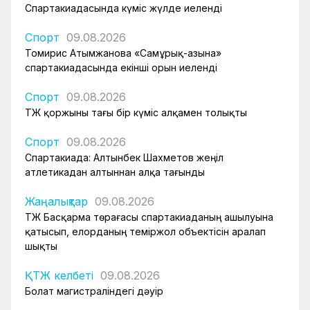
Спартакиадасында күміс жүлде иеленді
Спорт
09.08.2026
Томирис Атымжанова «Самұрық-Қазына»
спартакиадасында екінші орын иеленді
Спорт
09.08.2026
ҚТЖ қоржыны тағы бір күміс алқамен толықты
Спорт
09.08.2026
Спартакиада: Алтынбек Шахметов жеңіл
атлетикадан алтыннан алқа тағынды
Жаңалықтар
09.08.2026
ҚТЖ Басқарма төрағасы спартакиаданың ашылуына
қатысып, елорданың теміржол объектісін аралап
шықты
ҚТЖ келбеті
09.08.2026
Болат магистраліндегі дәуір