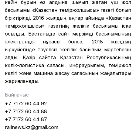
кейін бұрын өз алдына шығып жатқан үш жол
басылымы «Қазақстан теміржолшысы» газеті болып
біріктірілді. 2016 жылдың қаңтар айында «Қазақстан
теміржолшысы» газетінің желілік басылымы іске
қосылды. Бастапқыда сайт мерзімді басылымының
электронды нұсқасы болса, 2018 жылдың
қыркүйегінде тәуелсіз желілік басылым мәртебесін
алды. Қазір сайтта Қазақстан Республикасының
көлік-логистика саласы, инфрақұрылым, теміржол
көлігі және машина жасау саласының жаңалықтары
жарияланады.
Байланыс
+7 7172 60 44 92
+7 7172 60 44 88
+7 7172 60 44 87
railnews.kz@gmail.com