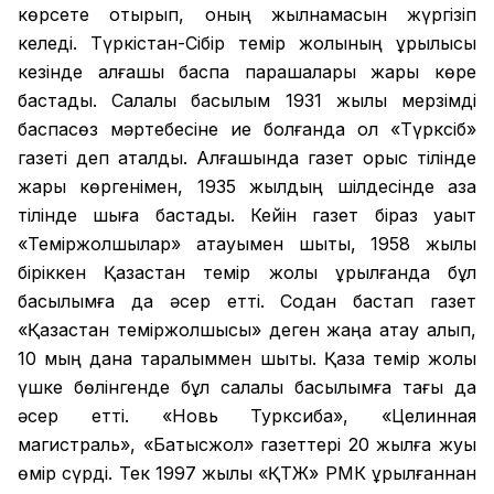
көрсете отырып, оның жылнамасын жүргізіп
келеді. Түркістан-Сібір темір жолының құрылысы
кезінде алғашқы баспа парақшалары жарық көре
бастады. Салалық басылым 1931 жылы мерзімді
баспасөз мәртебесіне ие болғанда ол «Түрксіб»
газеті деп аталды. Алғашында газет орыс тілінде
жарық көргенімен, 1935 жылдың шілдесінде қазақ
тілінде шыға бастады. Кейін газет біраз уақыт
«Теміржолшылар» атауымен шықты, 1958 жылы
біріккен Қазақстан темір жолы құрылғанда бұл
басылымға да әсер етті. Содан бастап газет
«Қазақстан теміржолшысы» деген жаңа атау алып,
10 мың дана таралыммен шықты. Қазақ темір жолы
үшке бөлінгенде бұл салалық басылымға тағы да
әсер етті. «Новь Турксиба», «Целинная
магистраль», «Батысжол» газеттері 20 жылға жуық
өмір сүрді. Тек 1997 жылы «ҚТЖ» РМК құрылғаннан