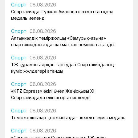
Спорт
08.08.2026
Спартакиада: Гүлжан Аманова шахматтан қола
медаль иеленді
Спорт
08.08.2026
Алтынкөлдік теміржолшы «Самұрық-Қазына»
спартакиадасында шахматтан чемпион атанды
Спорт
08.08.2026
ҚТЖ құрамасы арқан тартудан Спартакиаданың
күміс жүлдегері атанды
Спорт
08.08.2026
«KTZ Express» өкілі Әнел Жеңісқызы XI
Спартакиадада екінші орын иеленді
Спорт
08.08.2026
Теміржолшылар қоржынында – кезекті күміс медаль
Спорт
08.08.2026
«Самұрық-Қазына» Спартакиадасы: ҚТЖ аруы