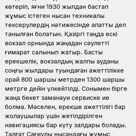
көтеріп, яғни 1930 жылдан бастап
жұмыс істеген нысан техникалық
тексерулердің нәтижесінде апатты деп
танылған болатын. Қазіргі таңда ескі
вокзал орнында жаңадан сәулетті
ғимарат салынып жатыр. Басты
ерекшелік, вокзалдың жалпы ауданы
соңғы жылдары туындаған қажеттілікке
орай 800 шаршы метрден 1300 шаршы
метрге дейін үлкейтілді. Сонымен бірге
жаңа бекет заманауи сервиске ие
болмақ. Мәселен, ерекше қажеттілігі бар
жолаушылар үшін жетілдірілген
навигациясы бар күту залдары болады.
Талғат Сағиұлы нысандағы жұмыс