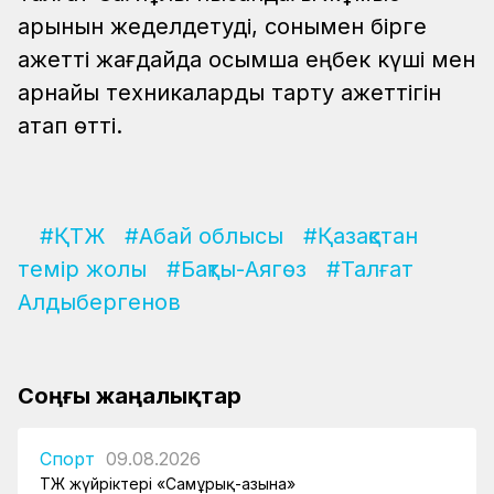
қарқынын жеделдетуді, сонымен бірге
қажетті жағдайда қосымша еңбек күші мен
арнайы техникаларды тарту қажеттігін
атап өтті.
#ҚТЖ
#Абай облысы
#Қазақстан
темір жолы
#Бақты-Аягөз
#Талғат
Алдыбергенов
Соңғы жаңалықтар
Спорт
09.08.2026
ҚТЖ жүйріктері «Самұрық-Қазына»