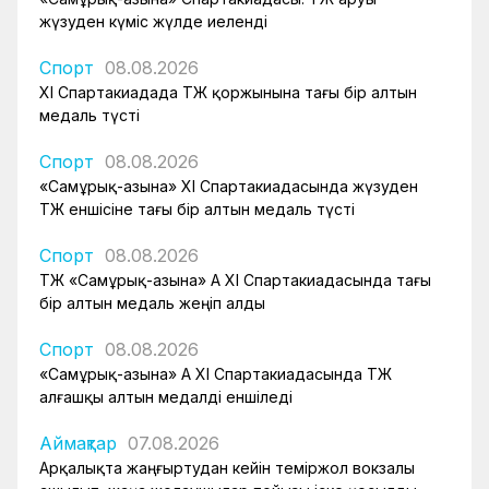
жүзуден күміс жүлде иеленді
Спорт
08.08.2026
XI Спартакиадада ҚТЖ қоржынына тағы бір алтын
медаль түсті
Спорт
08.08.2026
«Самұрық-Қазына» XI Спартакиадасында жүзуден
ҚТЖ еншісіне тағы бір алтын медаль түсті
Спорт
08.08.2026
ҚТЖ «Самұрық-Қазына» АҚ XI Спартакиадасында тағы
бір алтын медаль жеңіп алды
Спорт
08.08.2026
«Самұрық-Қазына» АҚ XI Спартакиадасында ҚТЖ
алғашқы алтын медалді еншіледі
Аймақтар
07.08.2026
Арқалықта жаңғыртудан кейін теміржол вокзалы