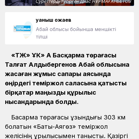
Суреттерді түсірген Диас НҰРМАҒАНБЕТОВ
Қуаныш Қожаев
Абай облысы бойынша меншікті
тілші
«ҚТЖ» ҰК» АҚ Басқарма төрағасы
Талғат Алдыбергенов Абай облысына
жасаған жұмыс сапары аясында
өңірдегі теміржол саласына қатысты
бірқатар маңызды құрылыс
нысандарында болды.
Басқарма төрағасы ұзындығы 303 км
болатын «Бақты-Аягөз» теміржол
желісінің құрылысымен танысты. Қазіргі