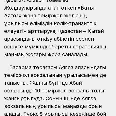
Жолдауларында атап өткен «Бақты-
Аягөз» жаңа теміржол желісінің
құрылысы еліміздің көлік-транзиттік
әлеуетін арттыруға, Қазақстан – Қытай
арасындағы өткізу қабілетін еселеп
өсіруге мүмкіндік беретін стратегиялық
маңызы жоғары жоба саналады.
Басқарма төрағасы Аягөз қаласындағы
теміржол вокзалының құрылысымен де
танысты. Жалпы бүгінде Абай
облысында 10 теміржол вокзалы толық
жаңғыртылуда. Соның ішінде Аягөз
вокзалының құрылысы маңызды орын
алады. Түрксіб құрылысы кезеңінде бой