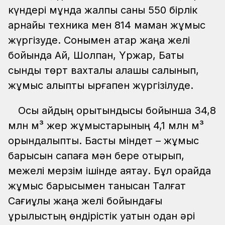
күндері мұнда жалпы саны 550 бірлік
арнайы техника мен 814 маман жұмыс
жүргізуде. Сонымен қатар жаңа желі
бойында Ай, Шолпан, Үржар, Бақты
сынды төрт вахталық қалашық салынып,
жұмыс қалыпты ырғақпен жүргізілуде.
Осы айдың қорытындысы бойынша 34,8
млн м³ жер жұмыстарының 4,1 млн м³
орындалыпты. Басты міндет – жұмыс
барысын сапаға мән бере отырып,
межелі мерзім ішінде аяқтау. Бұл орайда
жұмыс барысымен танысқан Талғат
Сағиұлы жаңа желі бойындағы
құрылыстың өндірістік қуатын одан әрі