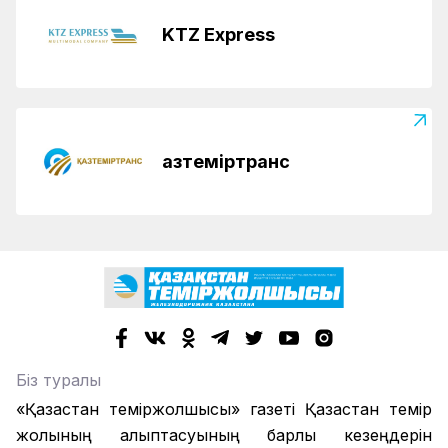
KTZ Express
Қазтеміртранс
Біз туралы
«Қазақстан теміржолшысы» газеті Қазақстан темір
жолының қалыптасуының барлық кезеңдерін