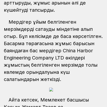
арттыруды, жұмыс қарқынын әлі де
күшейтуді тапсырды.
Мердігер ұйым белгіленген
мерзімдерді сақтауды міндетіне алып
отыр. Бұл келісімде де баса көрсетілген.
Басқарма төрағасына жұмыс барысын
баяндаған бас мердігер China Harbor
Engineering Company LTD өкілдері
жұмыстың белгіленген мерзімде толық
көлемде орындалуына күш
салатындарын жеткізді.
Айта кетсек, Мемлекет басшысы
Қасым-Жомарт Тоқаев өз