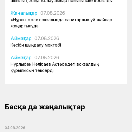
ашылып, жаңа жолаушылар пойызы іске қосылды
Жаңалықтар
07.08.2026
«Нұрлы жол» вокзалында санитарлық үй-жайлар
жаңартылуда
Аймақтар
07.08.2026
Кәсіби шыңдалу мектебі
Аймақтар
07.08.2026
Нұрлыбек Нәлібаев Ақтөбедегі вокзалдың
құрылысын тексерді
Басқа да жаңалықтар
04.08.2026