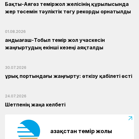
Бақты-Аягөз теміржол желісінің құрылысында
жер төсемін тәуліктік төгу рекорды орнатылды
01.08.2026
Қандыағаш-Тобыл темір жол учаскесін
жаңғыртудың екінші кезеңі аяқталды
30.07.2026
Құрық портындағы жаңғырту: өткізу қабілеті өсті
24.07.2026
Шетпенің жаңа келбеті
Қазақстан темір жолы