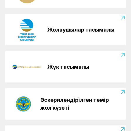
Жолаушылар тасымалы
Жүк тасымалы
Әскерилендірілген темір
жол күзеті