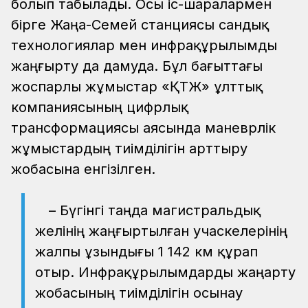
болып табылады. Осы іс-шаралармен
бірге Жаңа-Семей станциясы сандық
технологиялар мен инфрақұрылымды
жаңғырту да дамуда. Бұл бағыттағы
жоспарлы жұмыстар «ҚТЖ» ұлттық
компаниясының цифрлық
трансформациясы аясында маневрлік
жұмыстардың тиімділігін арттыру
жобасына енгізілген.
– Бүгінгі таңда магистральдық
желінің жаңғыртылған учаскелерінің
жалпы ұзындығы 1 142 км құрап
отыр. Инфрақұрылымдарды жаңарту
жобасының тиімділігін осынау