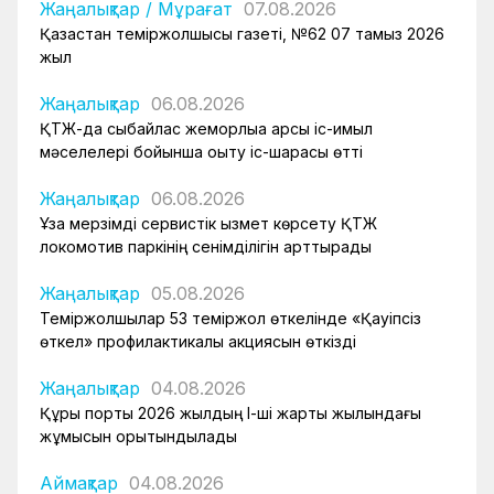
Жаңалықтар
/
Мұрағат
07.08.2026
Қазақстан теміржолшысы газеті, №62 07 тамыз 2026
жыл
Жаңалықтар
06.08.2026
ҚТЖ-да сыбайлас жемқорлыққа қарсы іс-қимыл
мәселелері бойынша оқыту іс-шарасы өтті
Жаңалықтар
06.08.2026
Ұзақ мерзімді сервистік қызмет көрсету ҚТЖ
локомотив паркінің сенімділігін арттырады
Жаңалықтар
05.08.2026
Теміржолшылар 53 теміржол өткелінде «Қауіпсіз
өткел» профилактикалық акциясын өткізді
Жаңалықтар
04.08.2026
Құрық порты 2026 жылдың І-ші жарты жылындағы
жұмысын қорытындылады
Аймақтар
04.08.2026