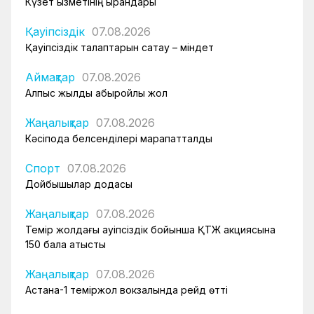
Күзет қызметінің қырандары
Қауіпсіздік
07.08.2026
Қауіпсіздік талаптарын сақтау – міндет
Аймақтар
07.08.2026
Алпыс жылдық абыройлы жол
Жаңалықтар
07.08.2026
Кәсіподақ белсенділері марапатталды
Спорт
07.08.2026
Дойбышылар додасы
Жаңалықтар
07.08.2026
Темір жолдағы қауіпсіздік бойынша ҚТЖ акциясына
150 бала қатысты
Жаңалықтар
07.08.2026
Астана-1 теміржол вокзалында рейд өтті