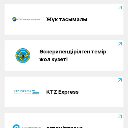
Жүк тасымалы
Әскерилендірілген темір
жол күзеті
KTZ Express