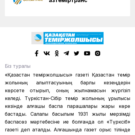
Қазтеміртранс
Біз туралы
«Қазақстан теміржолшысы» газеті Қазақстан темір
жолының қалыптасуының барлық кезеңдерін
көрсете отырып, оның жылнамасын жүргізіп
келеді. Түркістан-Сібір темір жолының құрылысы
кезінде алғашқы баспа парақшалары жарық көре
бастады. Салалық басылым 1931 жылы мерзімді
баспасөз мәртебесіне ие болғанда ол «Түрксіб»
газеті деп аталды. Алғашында газет орыс тілінде