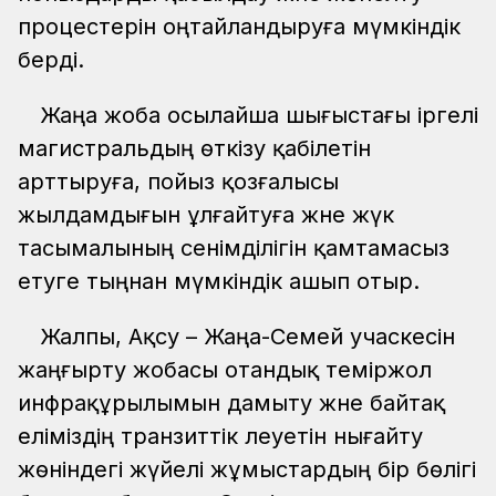
процестерін оңтайландыруға мүмкіндік
берді.
Жаңа жоба осылайша шығыстағы іргелі
магистральдың өткізу қабілетін
арттыруға, пойыз қозғалысы
жылдамдығын ұлғайтуға және жүк
тасымалының сенімділігін қамтамасыз
етуге тыңнан мүмкіндік ашып отыр.
Жалпы, Ақсу – Жаңа-Семей учаскесін
жаңғырту жобасы отандық теміржол
инфрақұрылымын дамыту және байтақ
еліміздің транзиттік әлеуетін нығайту
жөніндегі жүйелі жұмыстардың бір бөлігі