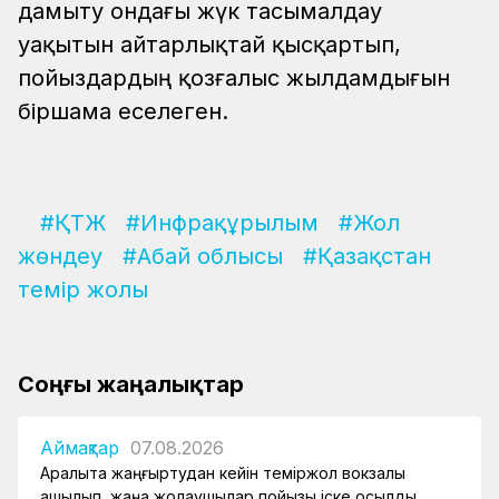
дамыту ондағы жүк тасымалдау
уақытын айтарлықтай қысқартып,
пойыздардың қозғалыс жылдамдығын
біршама еселеген.
#ҚТЖ
#Инфрақұрылым
#Жол
жөндеу
#Абай облысы
#Қазақстан
темір жолы
Соңғы жаңалықтар
Аймақтар
07.08.2026
Арқалықта жаңғыртудан кейін теміржол вокзалы
ашылып, жаңа жолаушылар пойызы іске қосылды