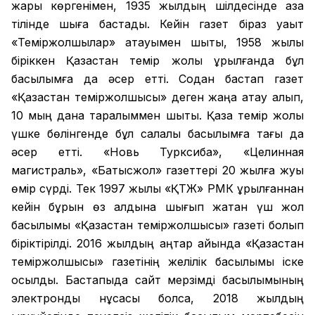
жарық көргенімен, 1935 жылдың шілдесінде қазақ
тілінде шыға бастады. Кейін газет біраз уақыт
«Теміржолшылар» атауымен шықты, 1958 жылы
біріккен Қазақстан темір жолы құрылғанда бұл
басылымға да әсер етті. Содан бастап газет
«Қазақстан теміржолшысы» деген жаңа атау алып,
10 мың дана таралыммен шықты. Қазақ темір жолы
үшке бөлінгенде бұл салалық басылымға тағы да
әсер етті. «Новь Турксиба», «Целинная
магистраль», «Батысжол» газеттері 20 жылға жуық
өмір сүрді. Тек 1997 жылы «ҚТЖ» РМК құрылғаннан
кейін бұрын өз алдына шығып жатқан үш жол
басылымы «Қазақстан теміржолшысы» газеті болып
біріктірілді. 2016 жылдың қаңтар айында «Қазақстан
теміржолшысы» газетінің желілік басылымы іске
қосылды. Бастапқыда сайт мерзімді басылымының
электронды нұсқасы болса, 2018 жылдың