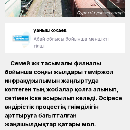
Суретті түсірген автор
Қуаныш Қожаев
Абай облысы бойынша меншікті
тілші
Семей жүк тасымалы филиалы
бойынша соңғы жылдары теміржол
инфрақұрылымын жаңғыртуда
көптеген тың жобалар қолға алынып,
сәтімен іске асырылып келеді. Әсіресе
өндірістік процестің тиімділігін
арттыруға бағытталған
жаңашылдықтар қатары мол.