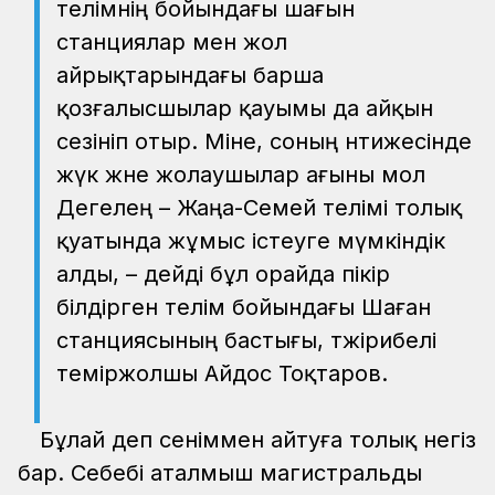
телімнің бойындағы шағын
станциялар мен жол
айрықтарындағы барша
қозғалысшылар қауымы да айқын
сезініп отыр. Міне, соның нәтижесінде
жүк және жолаушылар ағыны мол
Дегелең – Жаңа-Семей телімі толық
қуатында жұмыс істеуге мүмкіндік
алды, – дейді бұл орайда пікір
білдірген телім бойындағы Шаған
станциясының бастығы, тәжірибелі
теміржолшы Айдос Тоқтаров.
Бұлай деп сеніммен айтуға толық негіз
бар. Себебі аталмыш магистральды