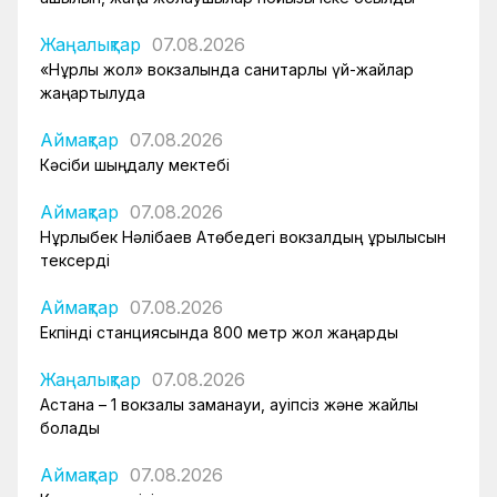
Жаңалықтар
07.08.2026
«Нұрлы жол» вокзалында санитарлық үй-жайлар
жаңартылуда
Аймақтар
07.08.2026
Кәсіби шыңдалу мектебі
Аймақтар
07.08.2026
Нұрлыбек Нәлібаев Ақтөбедегі вокзалдың құрылысын
тексерді
Аймақтар
07.08.2026
Екпінді станциясында 800 метр жол жаңарды
Жаңалықтар
07.08.2026
Астана – 1 вокзалы заманауи, қауіпсіз және жайлы
болады
Аймақтар
07.08.2026