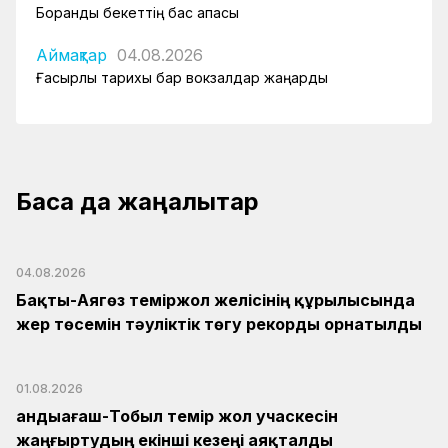
Боранды бекеттің бас қақпасы
Аймақтар
04.08.2026
Ғасырлық тарихы бар вокзалдар жаңарды
Басқа да жаңалықтар
04.08.2026
Бақты-Аягөз теміржол желісінің құрылысында
жер төсемін тәуліктік төгу рекорды орнатылды
01.08.2026
Қандыағаш-Тобыл темір жол учаскесін
жаңғыртудың екінші кезеңі аяқталды