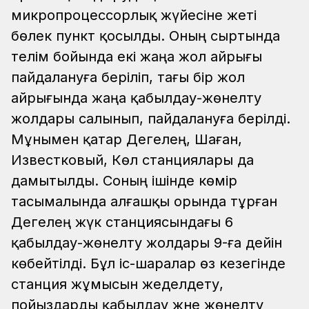
микропроцессорлық жүйесіне жеті
бөлек пункт қосылды. Оның сыртында
телім бойында екі жаңа жол айрығы
пайдалануға беріліп, тағы бір жол
айрығында жаңа қабылдау-жөнелту
жолдары салынып, пайдалануға берілді.
Мұнымен қатар Дегелең, Шаған,
Известковый, Көл станциялары да
дамытылды. Соның ішінде көмір
тасымалында алғашқы орында тұрған
Дегелең жүк станциясындағы 6
қабылдау-жөнелту жолдары 9-ға дейін
көбейтілді. Бұл іс-шаралар өз кезегінде
станция жұмысын жеделдету,
пойыздарды қабылдау және жөнелту