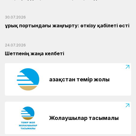
30.07.2026
Құрық портындағы жаңғырту: өткізу қабілеті өсті
24.07.2026
Шетпенің жаңа келбеті
Қазақстан темір жолы
Жолаушылар тасымалы