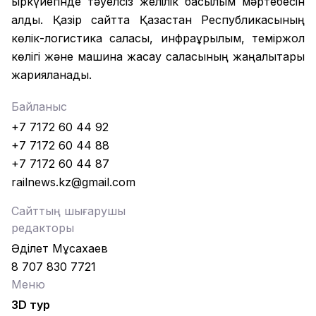
қыркүйегінде тәуелсіз желілік басылым мәртебесін
алды. Қазір сайтта Қазақстан Республикасының
көлік-логистика саласы, инфрақұрылым, теміржол
көлігі және машина жасау саласының жаңалықтары
жарияланады.
Байланыс
+7 7172 60 44 92
+7 7172 60 44 88
+7 7172 60 44 87
railnews.kz@gmail.com
Сайттың шығарушы
редакторы
Әділет Мұсахаев
8 707 830 7721
Меню
3D тур