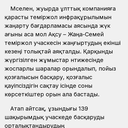
Мәселен, жуырда ұлттық компанияға
қарасты теміржол инфрақұрылымын
жаңарту бағдарламасы аясында жүк
ағыны аса мол Ақсу – Жаңа-Семей
теміржол учаскесін жаңғыртудың екінші
кезеңі толықтай аяқталды. Қарқынды
жүргізілген жұмыстар нәтижесінде
жоспарлы шаралар орындалып, пойыз
қозғалысын басқару, қозғалыс
қауіпсіздігін сақтау ісінде соны
көрсеткіштер орын ала бастады.
Атап айтсақ, ұзындығы 139
шақырымдық учаскеде басқаруды
орталықтандырудың