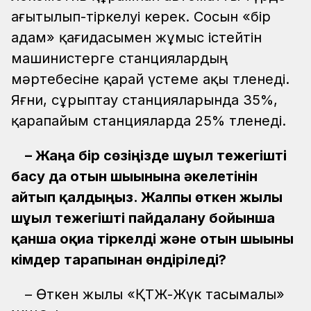
ағытылып-тіркелуі керек. Сосын «бір
адам» қағидасымен жұмыс істейтін
машинистерге станциялардың
мәртебесіне қарай үстеме ақы төленеді.
Яғни, сұрыптау станцияларында 35%,
қарапайым станцияларда 25% төленеді.
– Жаңа бір сөзіңізде шұғыл тежегішті
басу да отын шығынына әкелетінін
айтып қалдыңыз. Жалпы өткен жылы
шұғыл тежегішті пайдалану бойынша
қанша оқиға тіркелді және отын шығыны
кімдер тарапынан өндіріледі?
– Өткен жылы «ҚТЖ-Жүк тасымалы»