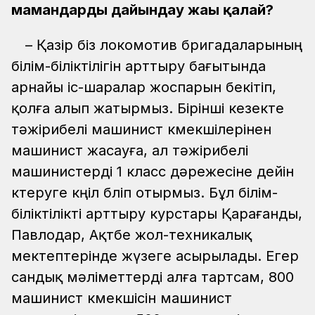
мамандарды дайындау жағы қалай?
– Қазір біз локомотив бригадаларының
білім-біліктілігін арттыру бағытында
арнайы іс-шаралар жоспарын бекітіп,
қолға алып жатырмыз. Бірінші кезекте
тәжірибелі машинист көмекшілерінен
машинист жасауға, ал тәжірибелі
машинистерді 1 класс дәрежесіне дейін
көтеруге көңіл бөліп отырмыз. Бұл білім-
біліктілікті арттыру курстары Қарағанды,
Павлодар, Ақтөбе жол-техникалық
мектептерінде жүзеге асырылады. Егер
сандық мәліметтерді алға тартсам, 800
машинист көмекшісін машинист