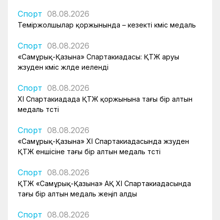
Спорт
08.08.2026
Теміржолшылар қоржынында – кезекті күміс медаль
Спорт
08.08.2026
«Самұрық-Қазына» Спартакиадасы: ҚТЖ аруы
жүзуден күміс жүлде иеленді
Спорт
08.08.2026
XI Спартакиадада ҚТЖ қоржынына тағы бір алтын
медаль түсті
Спорт
08.08.2026
«Самұрық-Қазына» XI Спартакиадасында жүзуден
ҚТЖ еншісіне тағы бір алтын медаль түсті
Спорт
08.08.2026
ҚТЖ «Самұрық-Қазына» АҚ XI Спартакиадасында
тағы бір алтын медаль жеңіп алды
Спорт
08.08.2026