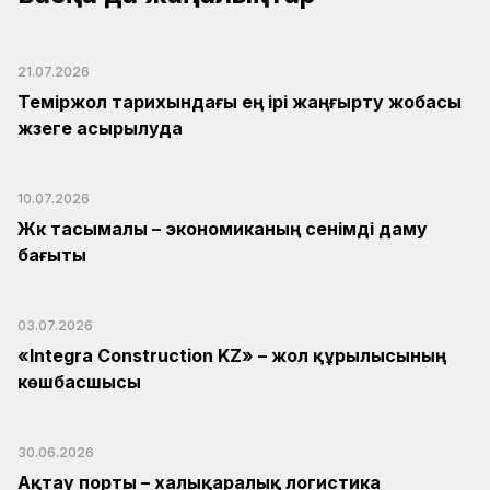
21.07.2026
Теміржол тарихындағы ең ірі жаңғырту жобасы
жүзеге асырылуда
10.07.2026
Жүк тасымалы – экономиканың сенімді даму
бағыты
03.07.2026
«Integra Construction KZ» – жол құрылысының
көшбасшысы
30.06.2026
Ақтау порты – халықаралық логистика