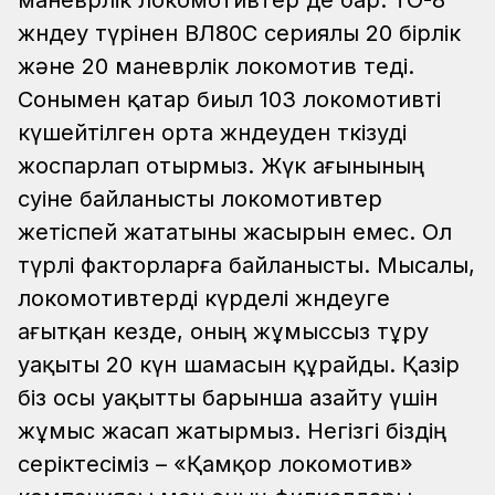
жөндеу түрінен ВЛ80С сериялы 20 бірлік
және 20 маневрлік локомотив өтеді.
Сонымен қатар биыл 103 локомотивті
күшейтілген орта жөндеуден өткізуді
жоспарлап отырмыз. Жүк ағынының
өсуіне байланысты локомотивтер
жетіспей жататыны жасырын емес. Ол
түрлі факторларға байланысты. Мысалы,
локомотивтерді күрделі жөндеуге
ағытқан кезде, оның жұмыссыз тұру
уақыты 20 күн шамасын құрайды. Қазір
біз осы уақытты барынша азайту үшін
жұмыс жасап жатырмыз. Негізгі біздің
серіктесіміз – «Қамқор локомотив»