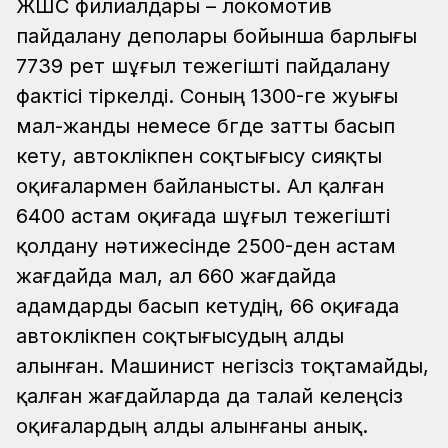
ЖШС филиалдары – локомотив
пайдалану деполары бойынша барлығы
7739 рет шұғыл тежегішті пайдалану
фактісі тіркелді. Соның 1300-ге жуығы
мал-жанды немесе бөгде затты басып
кету, автокөлікпен соқтығысу сияқты
оқиғалармен байланысты. Ал қалған
6400 астам оқиғада шұғыл тежегішті
қолдану нәтижесінде 2500-ден астам
жағдайда мал, ал 660 жағдайда
адамдарды басып кетудің, 66 оқиғада
автокөлікпен соқтығысудың алды
алынған. Машинист негізсіз тоқтамайды,
қалған жағдайларда да талай келеңсіз
оқиғалардың алды алынғаны анық.