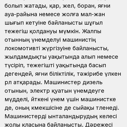
болып жатады, қар, жел, боран, яғни
ауа-райына немесе жолға мал-жан
шығып кетуіне байланысты шұғыл
тежегіш қолдануы мүмкін. Жалпы
отынның үнемделуі машинистің
локомотивті жүргізуіне байланысты,
жылдамдықты уақытында алып немесе
түсіріп, тежегішті уақытында басып
дегендей, яғни біліктілік, тәжірибе үлкен
рөл атқарады. Машинистер дизель
отынын, электр қуатын үнемдеуге
мүдделі, өйткені үнем үшін машинистке
де, оның көмекшісіне де сыйақы төленеді.
Машинистерді ынталандырудың келесі
жолы класына байланысты. Дәрежесі