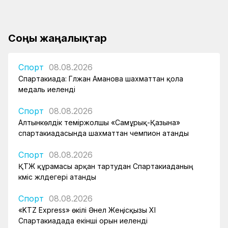
Соңғы жаңалықтар
Спорт
08.08.2026
Спартакиада: Гүлжан Аманова шахматтан қола
медаль иеленді
Спорт
08.08.2026
Алтынкөлдік теміржолшы «Самұрық-Қазына»
спартакиадасында шахматтан чемпион атанды
Спорт
08.08.2026
ҚТЖ құрамасы арқан тартудан Спартакиаданың
күміс жүлдегері атанды
Спорт
08.08.2026
«KTZ Express» өкілі Әнел Жеңісқызы XI
Спартакиадада екінші орын иеленді