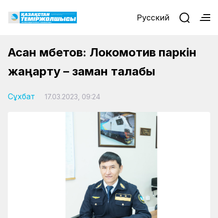
Русский
Асан Үмбетов: Локомотив паркін
жаңарту – заман талабы
Сұхбат
17.03.2023, 09:24