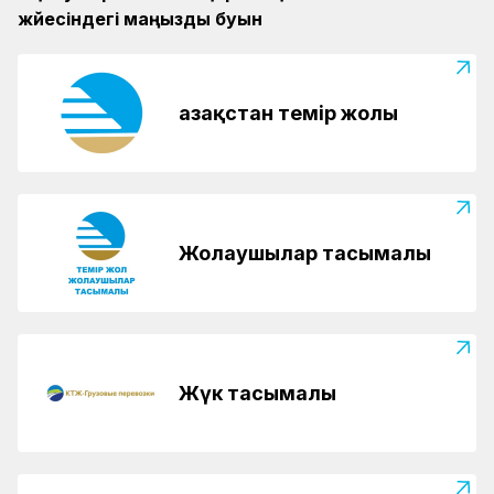
жүйесіндегі маңызды буын
Қазақстан темір жолы
Жолаушылар тасымалы
Жүк тасымалы