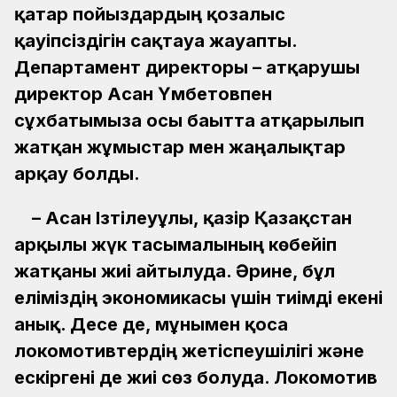
қатар пойыздардың қозғалыс
қауіпсіздігін сақтауға жауапты.
Департамент директоры – атқарушы
директор Асан Үмбетовпен
сұхбатымызға осы бағытта атқарылып
жатқан жұмыстар мен жаңалықтар
арқау болды.
– Асан Ізтілеуұлы, қазір Қазақстан
арқылы жүк тасымалының көбейіп
жатқаны жиі айтылуда. Әрине, бұл
еліміздің экономикасы үшін тиімді екені
анық. Десе де, мұнымен қоса
локомотивтердің жетіспеушілігі және
ескіргені де жиі сөз болуда. Локомотив