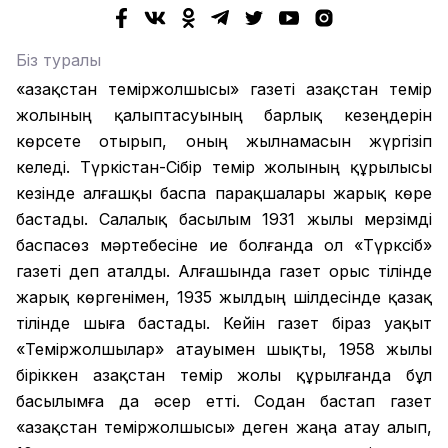
Біз туралы
«Қазақстан теміржолшысы» газеті Қазақстан темір
жолының қалыптасуының барлық кезеңдерін
көрсете отырып, оның жылнамасын жүргізіп
келеді. Түркістан-Сібір темір жолының құрылысы
кезінде алғашқы баспа парақшалары жарық көре
бастады. Салалық басылым 1931 жылы мерзімді
баспасөз мәртебесіне ие болғанда ол «Түрксіб»
газеті деп аталды. Алғашында газет орыс тілінде
жарық көргенімен, 1935 жылдың шілдесінде қазақ
тілінде шыға бастады. Кейін газет біраз уақыт
«Теміржолшылар» атауымен шықты, 1958 жылы
біріккен Қазақстан темір жолы құрылғанда бұл
басылымға да әсер етті. Содан бастап газет
«Қазақстан теміржолшысы» деген жаңа атау алып,