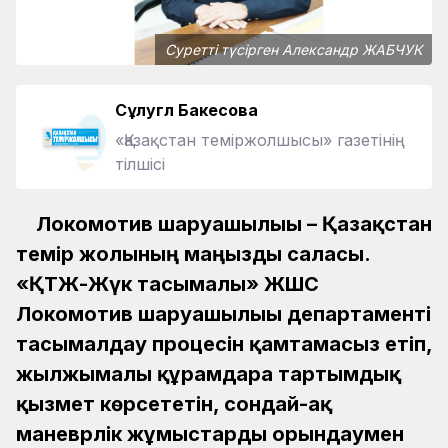
Суретті түсірген Александр ЖАБЧУК
Сұлугүл Бакесова
«Қазақстан теміржолшысы» газетінің
тілшісі
Локомотив шаруашылығы – Қазақстан
темір жолының маңызды саласы.
«ҚТЖ-Жүк тасымалы» ЖШС
Локомотив шаруашылығы департаменті
тасымалдау процесін қамтамасыз етіп,
жылжымалы құрамдарға тартымдық
қызмет көрсететін, сондай-ақ
маневрлік жұмыстарды орындаумен