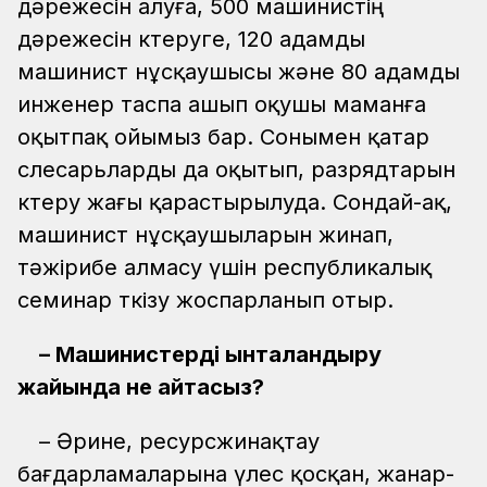
дәрежесін алуға, 500 машинистің
дәрежесін көтеруге, 120 адамды
машинист нұсқаушысы және 80 адамды
инженер таспа ашып оқушы маманға
оқытпақ ойымыз бар. Сонымен қатар
слесарьларды да оқытып, разрядтарын
көтеру жағы қарастырылуда. Сондай-ақ,
машинист нұсқаушыларын жинап,
тәжірибе алмасу үшін республикалық
семинар өткізу жоспарланып отыр.
– Машинистерді ынталандыру
жайында не айтасыз?
– Әрине, ресурсжинақтау
бағдарламаларына үлес қосқан, жанар-