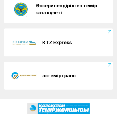
Әскерилендірілген темір
жол күзеті
KTZ Express
Қазтеміртранс