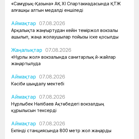
«Самұрық-Қазына» АҚ XI Спартакиадасында ҚТЖ
алғашқы алтын медалді еншіледі
Аймақтар
07.08.2026
Арқалықта жаңғыртудан кейін теміржол вокзалы
ашылып, жаңа жолаушылар пойызы іске қосылды
Жаңалықтар
07.08.2026
«Нұрлы жол» вокзалында санитарлық үй-жайлар
жаңартылуда
Аймақтар
07.08.2026
Кәсіби шыңдалу мектебі
Аймақтар
07.08.2026
Нұрлыбек Нәлібаев Ақтөбедегі вокзалдың
құрылысын тексерді
Аймақтар
07.08.2026
Екпінді станциясында 800 метр жол жаңарды