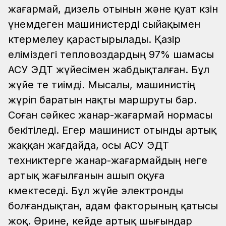
жағармай, дизель отынын және қуат көзін
үнемдеген машинистерді сыйақымен
көтермелеу қарастырылады. Қазір
еліміздегі тепловоздардың 97% шамасы
АСУ ЭДТ жүйесімен жабдықталған. Бұл
жүйе өте тиімді. Мысалы, машинистің
жүріп баратын нақты маршруты бар.
Соған сәйкес жанар-жағармай нормасы
бекітіледі. Егер машинист отынды артық
жаққан жағдайда, осы АСУ ЭДТ
техниктерге жанар-жағармайдың неге
артық жағылғанын ашып оқуға
көмектеседі. Бұл жүйе электронды
болғандықтан, адам факторының қатысы
жоқ. Әрине, кейде артық шығындар