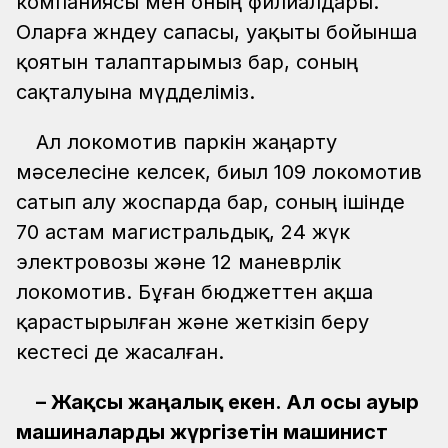
компаниясы мен оның филиалдары.
Оларға жөндеу сапасы, уақыты бойынша
қоятын талаптарымыз бар, соның
сақталуына мүдделіміз.
Ал локомотив паркін жаңарту
мәселесіне келсек, биыл 109 локомотив
сатып алу жоспарда бар, соның ішінде
70 астам магистральдық, 24 жүк
электровозы және 12 маневрлік
локомотив. Бұған бюджеттен ақша
қарастырылған және жеткізіп беру
кестесі де жасалған.
– Жақсы жаңалық екен. Ал осы ауыр
машиналарды жүргізетін машинист