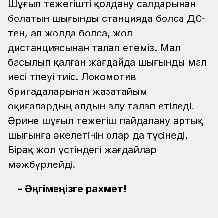
Шұғыл тежегішті қолдану салдарынан
болатын шығынды станцияда болса ДС-
тен, ал жолда болса, жол
дистанциясынан талап етеміз. Мал
басылып қалған жағдайда шығынды мал
иесі төлеуі тиіс. Локомотив
бригадаларынан жазатайым
оқиғалардың алдын алу талап етіледі.
Әрине шұғыл тежегіш пайдалану артық
шығынға әкелетінін олар да түсінеді.
Бірақ жол үстіндегі жағдайлар
мәжбүрлейді.
– Әңгімеңізге рахмет!