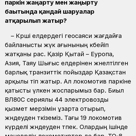
паркін жаңарту мен жаңғырту
бағытында қандай шаруалар
атқарылып жатыр?
– Көрші елдердегі геосаяси жағдайға
байланысты жүк ағынының көбейіп
жатқаны рас. Қазір Қытай – Еуропа,
Азия, Таяу Шығыс елдерінен жөнелтілген
барлық транзиттік пойыздар Қазақстан
арқылы өтіп жатыр. Ал локомотив паркіне
қатысты үлкен жоспарымыз бар. Биыл
ВЛ80С сериялы 44 электровозды
қызмет мерзімін ұзарта отырып,
жөндеуден өткіземіз. Тағы 19 локомотив
күрделі жөндеуден өтпек. Олардың ішінде
маневрлік локомотивтер де бар. ТО-8