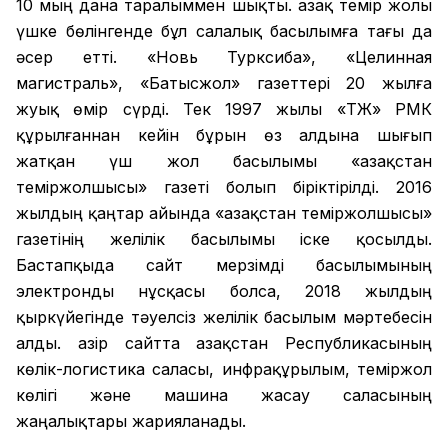
10 мың дана таралыммен шықты. Қазақ темір жолы
үшке бөлінгенде бұл салалық басылымға тағы да
әсер етті. «Новь Турксиба», «Целинная
магистраль», «Батысжол» газеттері 20 жылға
жуық өмір сүрді. Тек 1997 жылы «ҚТЖ» РМК
құрылғаннан кейін бұрын өз алдына шығып
жатқан үш жол басылымы «Қазақстан
теміржолшысы» газеті болып біріктірілді. 2016
жылдың қаңтар айында «Қазақстан теміржолшысы»
газетінің желілік басылымы іске қосылды.
Бастапқыда сайт мерзімді басылымының
электронды нұсқасы болса, 2018 жылдың
қыркүйегінде тәуелсіз желілік басылым мәртебесін
алды. Қазір сайтта Қазақстан Республикасының
көлік-логистика саласы, инфрақұрылым, теміржол
көлігі және машина жасау саласының
жаңалықтары жарияланады.