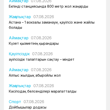
Аймақтар
07.08.2026
Екпінді станциясында 800 метр жол жаңарды
Жаңалықтар
07.08.2026
Астана – 1 вокзалы заманауи, қауіпсіз және жайлы
болады
Аймақтар
07.08.2026
Күзет қызметінің қырандары
Қауіпсіздік
07.08.2026
Қауіпсіздік талаптарын сақтау – міндет
Аймақтар
07.08.2026
Алпыс жылдық абыройлы жол
Жаңалықтар
07.08.2026
Кәсіподақ белсенділері марапатталды
Спорт
07.08.2026
Дойбышылар додасы