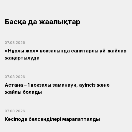
Басқа да жаңалықтар
07.08.2026
«Нұрлы жол» вокзалында санитарлық үй-жайлар
жаңартылуда
07.08.2026
Астана – 1 вокзалы заманауи, қауіпсіз және
жайлы болады
07.08.2026
Кәсіподақ белсенділері марапатталды