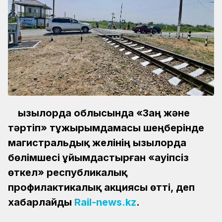
Қызылорда облысында «Заң және
тәртіп» тұжырымдамасы шеңберінде
магистральдық желінің Қызылорда
бөлімшесі ұйымдастырған «Қауіпсіз
өткел» республикалық
профилактикалық акциясы өтті, деп
хабарлайды
Rail-news.kz
.