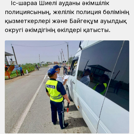
Іс-шараға Шиелі ауданы әкімшілік
полициясының, желілік полиция бөлімінің
қызметкерлері және Байгеқұм ауылдық
округі әкімдігінің өкілдері қатысты.