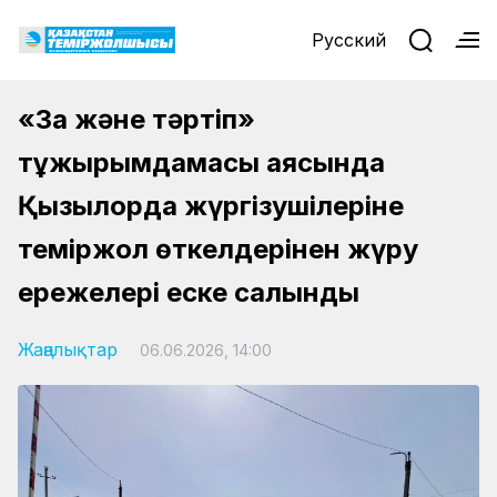
Русский
«Заң және тәртіп»
тұжырымдамасы аясында
Қызылорда жүргізушілеріне
теміржол өткелдерінен жүру
ережелері еске салынды
Жаңалықтар
06.06.2026, 14:00