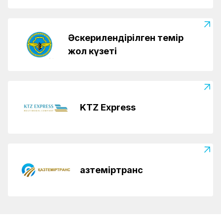
Әскерилендірілген темір
жол күзеті
KTZ Express
Қазтеміртранс