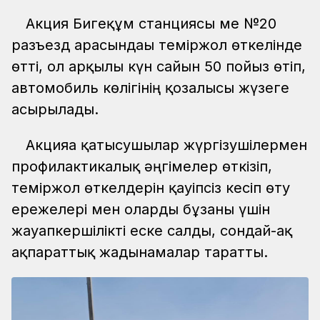
Акция Бигеқұм станциясы ме №20
разъезд арасындағы теміржол өткелінде
өтті, ол арқылы күн сайын 50 пойыз өтіп,
автомобиль көлігінің қозғалысы жүзеге
асырылады.
Акцияға қатысушылар жүргізушілермен
профилактикалық әңгімелер өткізіп,
теміржол өткелдерін қауіпсіз кесіп өту
ережелері мен оларды бұзғаны үшін
жауапкершілікті еске салды, сондай-ақ
ақпараттық жадынамалар таратты.