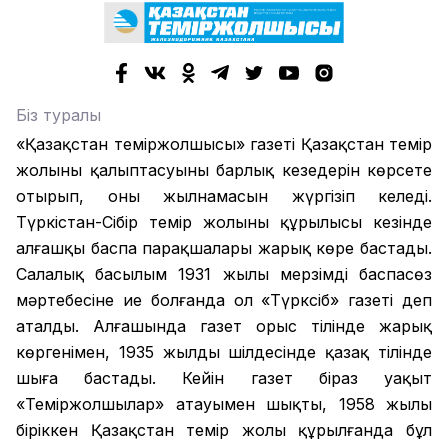
Біз туралы
«Қазақстан теміржолшысы» газеті Қазақстан темір
жолының қалыптасуының барлық кезеңдерін көрсете
отырып, оның жылнамасын жүргізіп келеді.
Түркістан-Сібір темір жолының құрылысы кезінде
алғашқы баспа парақшалары жарық көре бастады.
Салалық басылым 1931 жылы мерзімді баспасөз
мәртебесіне ие болғанда ол «Түрксіб» газеті деп
аталды. Алғашында газет орыс тілінде жарық
көргенімен, 1935 жылдың шілдесінде қазақ тілінде
шыға бастады. Кейін газет біраз уақыт
«Теміржолшылар» атауымен шықты, 1958 жылы
біріккен Қазақстан темір жолы құрылғанда бұл