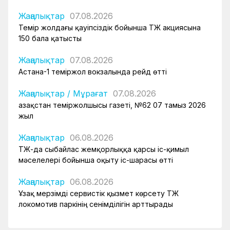
Жаңалықтар
07.08.2026
Темір жолдағы қауіпсіздік бойынша ҚТЖ акциясына
150 бала қатысты
Жаңалықтар
07.08.2026
Астана-1 теміржол вокзалында рейд өтті
Жаңалықтар
/
Мұрағат
07.08.2026
Қазақстан теміржолшысы газеті, №62 07 тамыз 2026
жыл
Жаңалықтар
06.08.2026
ҚТЖ-да сыбайлас жемқорлыққа қарсы іс-қимыл
мәселелері бойынша оқыту іс-шарасы өтті
Жаңалықтар
06.08.2026
Ұзақ мерзімді сервистік қызмет көрсету ҚТЖ
локомотив паркінің сенімділігін арттырады