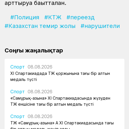
арттыруға бағытталған.
#Полиция
#КТЖ
#переезд
#Казахстан темир жолы
#нарушители
Соңғы жаңалықтар
Спорт
08.08.2026
XI Спартакиадада ҚТЖ қоржынына тағы бір алтын
медаль түсті
Спорт
08.08.2026
«Самұрық-Қазына» XI Спартакиадасында жүзуден
ҚТЖ еншісіне тағы бір алтын медаль түсті
Спорт
08.08.2026
ҚТЖ «Самұрық-Қазына» АҚ XI Спартакиадасында тағы
бір алтын медаль жеңіп алды