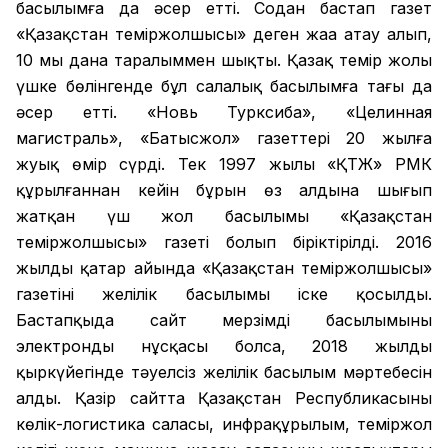
басылымға да әсер етті. Содан бастап газет
«Қазақстан теміржолшысы» деген жаңа атау алып,
10 мың дана таралыммен шықты. Қазақ темір жолы
үшке бөлінгенде бұл салалық басылымға тағы да
әсер етті. «Новь Турксиба», «Целинная
магистраль», «Батысжол» газеттері 20 жылға
жуық өмір сүрді. Тек 1997 жылы «ҚТЖ» РМК
құрылғаннан кейін бұрын өз алдына шығып
жатқан үш жол басылымы «Қазақстан
теміржолшысы» газеті болып біріктірілді. 2016
жылдың қаңтар айында «Қазақстан теміржолшысы»
газетінің желілік басылымы іске қосылды.
Бастапқыда сайт мерзімді басылымының
электронды нұсқасы болса, 2018 жылдың
қыркүйегінде тәуелсіз желілік басылым мәртебесін
алды. Қазір сайтта Қазақстан Республикасының
көлік-логистика саласы, инфрақұрылым, теміржол