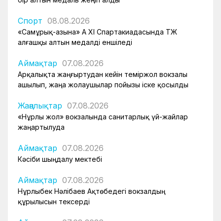
Спорт
08.08.2026
«Самұрық-Қазына» АҚ XI Спартакиадасында ҚТЖ
алғашқы алтын медалді еншіледі
Аймақтар
07.08.2026
Арқалықта жаңғыртудан кейін теміржол вокзалы
ашылып, жаңа жолаушылар пойызы іске қосылды
Жаңалықтар
07.08.2026
«Нұрлы жол» вокзалында санитарлық үй-жайлар
жаңартылуда
Аймақтар
07.08.2026
Кәсіби шыңдалу мектебі
Аймақтар
07.08.2026
Нұрлыбек Нәлібаев Ақтөбедегі вокзалдың
құрылысын тексерді