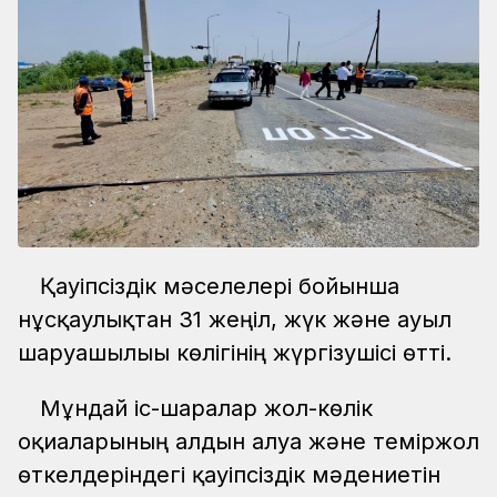
Қауіпсіздік мәселелері бойынша
нұсқаулықтан 31 жеңіл, жүк және ауыл
шаруашылығы көлігінің жүргізушісі өтті.
Мұндай іс-шаралар жол-көлік
оқиғаларының алдын алуға және теміржол
өткелдеріндегі қауіпсіздік мәдениетін