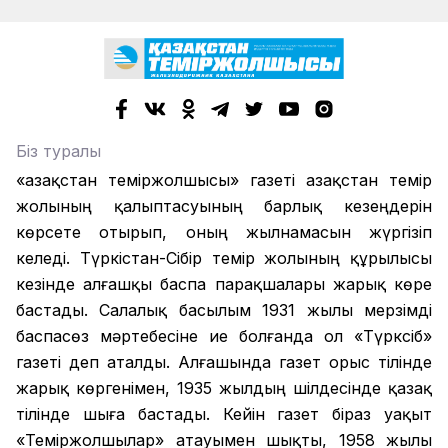
Біз туралы
«Қазақстан теміржолшысы» газеті Қазақстан темір
жолының қалыптасуының барлық кезеңдерін
көрсете отырып, оның жылнамасын жүргізіп
келеді. Түркістан-Сібір темір жолының құрылысы
кезінде алғашқы баспа парақшалары жарық көре
бастады. Салалық басылым 1931 жылы мерзімді
баспасөз мәртебесіне ие болғанда ол «Түрксіб»
газеті деп аталды. Алғашында газет орыс тілінде
жарық көргенімен, 1935 жылдың шілдесінде қазақ
тілінде шыға бастады. Кейін газет біраз уақыт
«Теміржолшылар» атауымен шықты, 1958 жылы