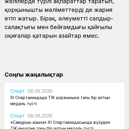
желілерде түрлі ақпараттар таратып,
қорқынышты мәліметтерді де жария
етіп жатыр. Бірақ, әлеуметтің салдыр-
салақтығы мен бейғамдығы қайғылы
оқиғалар қатарын азайтар емес.
Соңғы жаңалықтар
Спорт
08.08.2026
XI Спартакиадада ҚТЖ қоржынына тағы бір алтын
медаль түсті
Спорт
08.08.2026
«Самұрық-Қазына» XI Спартакиадасында жүзуден
ҚТЖ еншісіне тағы бір алтын медаль түсті