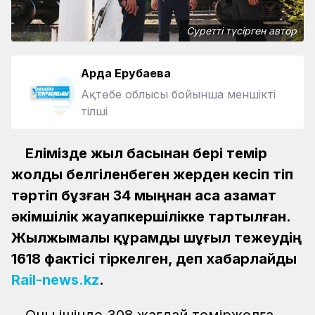
Суретті түсірген автор
Ардақ Ерубаева
Ақтөбе облысы бойынша меншікті
тілші
Елімізде жыл басынан бері темір
жолды белгіленбеген жерден кесіп өтіп
тәртіп бұзған 34 мыңнан аса азамат
әкімшілік жауапкершілікке тартылған.
Жылжымалы құрамды шұғыл тежеудің
1618 фактісі тіркелген, деп хабарлайды
Rail-news.kz
.