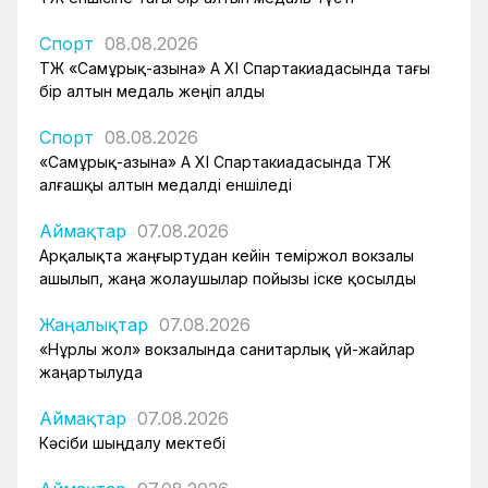
Спорт
08.08.2026
ҚТЖ «Самұрық-Қазына» АҚ XI Спартакиадасында тағы
бір алтын медаль жеңіп алды
Спорт
08.08.2026
«Самұрық-Қазына» АҚ XI Спартакиадасында ҚТЖ
алғашқы алтын медалді еншіледі
Аймақтар
07.08.2026
Арқалықта жаңғыртудан кейін теміржол вокзалы
ашылып, жаңа жолаушылар пойызы іске қосылды
Жаңалықтар
07.08.2026
«Нұрлы жол» вокзалында санитарлық үй-жайлар
жаңартылуда
Аймақтар
07.08.2026
Кәсіби шыңдалу мектебі