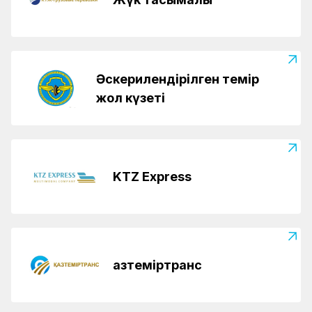
Әскерилендірілген темір
жол күзеті
KTZ Express
Қазтеміртранс