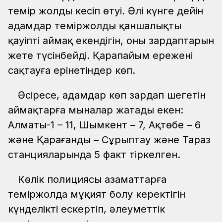
темір жолды кесіп өтуі. Әлі күнге дейін
адамдар теміржолдың қаншалықты
қауіпті аймақ екендігін, оның зардаптарын
жете түсінбейді. Қарапайым ережені
сақтауға ерінетіндер көп.
Әсіресе, адамдар көп зардап шегетін
аймақтарға мыналар жатады екен:
Алматы-1 – 11, Шымкент – 7, Ақтөбе – 6
және Қарағанды – Сұрыптау және Тараз
станцияларында 5 факт тіркелген.
Көлік полициясы азаматтарға
теміржолда мұқият болу керектігін
күнделікті ескертіп, әлеуметтік