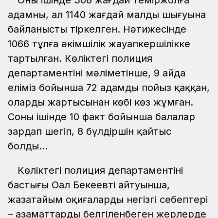
Оның ішінде 308 жағдай теміржолға
адамның, ал 1140 жағдай малдың шығуына
байланысты тіркелген. Нәтижесінде
1066 тұлға әкімшілік жауапкершілікке
тартылған. Көліктегі полиция
департаментінің мәліметінше, 9 айда
еліміз бойынша 72 адамды пойыз қаққан,
олардың жартысынан көбі көз жұмған.
Соның ішінде 10 факт бойынша балалар
зардап шегіп, 8 бүлдіршін қайтыс
болды...
Көліктегі полиция департаментінің
бастығы Оңал Бекеевтің айтуынша,
жазатайым оқиғалардың негізгі себептері
– азаматтардың белгіленбеген жерлерде