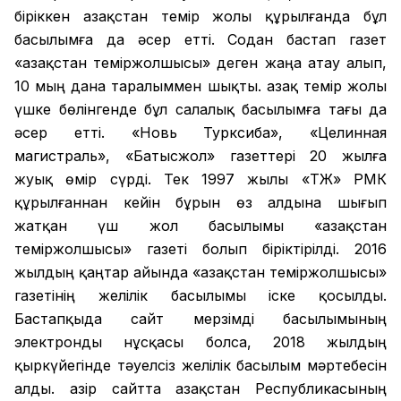
біріккен Қазақстан темір жолы құрылғанда бұл
басылымға да әсер етті. Содан бастап газет
«Қазақстан теміржолшысы» деген жаңа атау алып,
10 мың дана таралыммен шықты. Қазақ темір жолы
үшке бөлінгенде бұл салалық басылымға тағы да
әсер етті. «Новь Турксиба», «Целинная
магистраль», «Батысжол» газеттері 20 жылға
жуық өмір сүрді. Тек 1997 жылы «ҚТЖ» РМК
құрылғаннан кейін бұрын өз алдына шығып
жатқан үш жол басылымы «Қазақстан
теміржолшысы» газеті болып біріктірілді. 2016
жылдың қаңтар айында «Қазақстан теміржолшысы»
газетінің желілік басылымы іске қосылды.
Бастапқыда сайт мерзімді басылымының
электронды нұсқасы болса, 2018 жылдың
қыркүйегінде тәуелсіз желілік басылым мәртебесін
алды. Қазір сайтта Қазақстан Республикасының