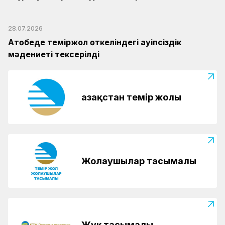
28.07.2026
Ақтөбеде теміржол өткеліндегі қауіпсіздік
мәдениеті тексерілді
Қазақстан темір жолы
Жолаушылар тасымалы
Жүк тасымалы