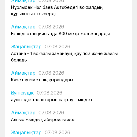
Аймақтар
07.08.2026
Нұрлыбек Нәлібаев Ақтөбедегі вокзалдың
құрылысын тексерді
Аймақтар
07.08.2026
Екпінді станциясында 800 метр жол жаңарды
Жаңалықтар
07.08.2026
Астана – 1 вокзалы заманауи, қауіпсіз және жайлы
болады
Аймақтар
07.08.2026
Күзет қызметінің қырандары
Қауіпсіздік
07.08.2026
Қауіпсіздік талаптарын сақтау – міндет
Аймақтар
07.08.2026
Алпыс жылдық абыройлы жол
Жаңалықтар
07.08.2026