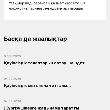
Ұзақ мерзімді сервистік қызмет көрсету ҚТЖ
локомотив паркінің сенімділігін арттырады
Басқа да жаңалықтар
07.08.2026
Қауіпсіздік талаптарын сақтау – міндет
04.08.2026
Қауіпсіздік сызығынан аттама...
04.08.2026
Жүргізушілерге жадынама таратты