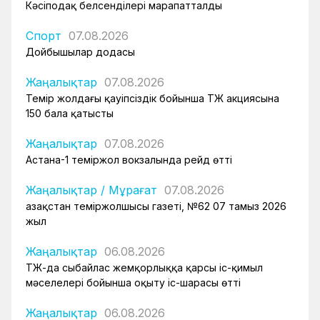
Кәсіподақ белсенділері марапатталды
Спорт
07.08.2026
Дойбышылар додасы
Жаңалықтар
07.08.2026
Темір жолдағы қауіпсіздік бойынша ҚТЖ акциясына
150 бала қатысты
Жаңалықтар
07.08.2026
Астана-1 теміржол вокзалында рейд өтті
Жаңалықтар
/
Мұрағат
07.08.2026
Қазақстан теміржолшысы газеті, №62 07 тамыз 2026
жыл
Жаңалықтар
06.08.2026
ҚТЖ-да сыбайлас жемқорлыққа қарсы іс-қимыл
мәселелері бойынша оқыту іс-шарасы өтті
Жаңалықтар
06.08.2026