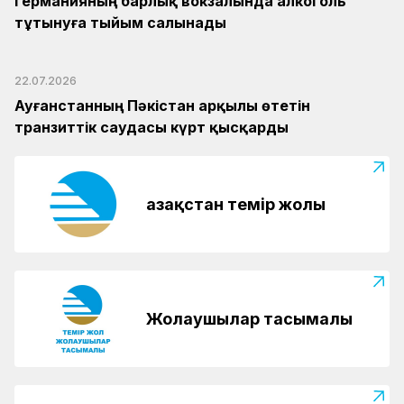
Германияның барлық вокзалында алкоголь
тұтынуға тыйым салынады
22.07.2026
Ауғанстанның Пәкістан арқылы өтетін
транзиттік саудасы күрт қысқарды
Қазақстан темір жолы
Жолаушылар тасымалы