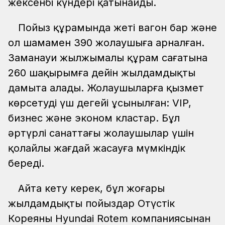
жексенбі күндері қатынайды.
Пойыз құрамында жеті вагон бар және
ол шамамен 390 жолаушыға арналған.
Заманауи жылжымалы құрам сағатына
260 шақырымға дейін жылдамдықты
дамыта алады. Жолаушыларға қызмет
көрсетудің үш деңгейі ұсынылған: VIP,
бизнес және эконом кластар. Бұл
әртүрлі санаттағы жолаушылар үшін
қолайлы жағдай жасауға мүмкіндік
береді.
Айта кету керек, бұл жоғары
жылдамдықты пойыздар Оңтүстік
Кореяның Hyundai Rotem компаниясынан