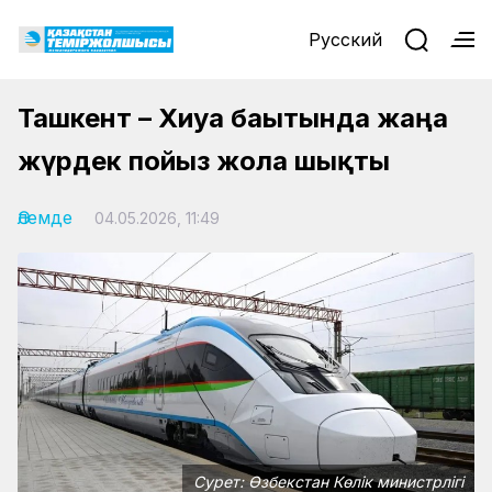
Русский
Ташкент – Хиуа бағытында жаңа
жүрдек пойыз жолға шықты
Әлемде
04.05.2026, 11:49
Сурет: Өзбекстан Көлік министрлігі