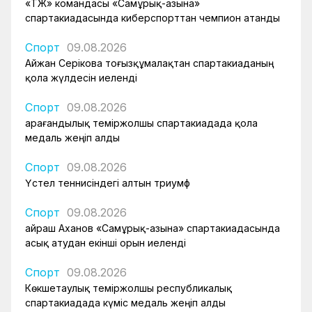
«ҚТЖ» командасы «Самұрық-Қазына»
спартакиадасында киберспорттан чемпион атанды
Спорт
09.08.2026
Айжан Серікова тоғызқұмалақтан спартакиаданың
қола жүлдесін иеленді
Спорт
09.08.2026
Қарағандылық теміржолшы спартакиадада қола
медаль жеңіп алды
Спорт
09.08.2026
Үстел теннисіндегі алтын триумф
Спорт
09.08.2026
Қайраш Аханов «Самұрық-Қазына» спартакиадасында
асық атудан екінші орын иеленді
Спорт
09.08.2026
Көкшетаулық теміржолшы республикалық
спартакиадада күміс медаль жеңіп алды