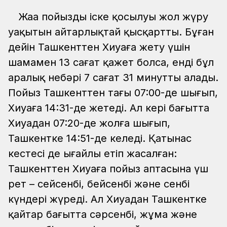
Жаңа пойыздың іске қосылуы жол жүру
уақытын айтарлықтай қысқартты. Бұған
дейін Ташкенттен Хиуаға жету үшін
шамамен 13 сағат қажет болса, енді бұл
аралық небәрі 7 сағат 31 минутты алады.
Пойыз Ташкенттен таңғы 07:00-де шығып,
Хиуаға 14:31-де жетеді. Ал кері бағытта
Хиуадан 07:20-де жолға шығып,
Ташкентке 14:51-де келеді. Қатынас
кестесі де ыңғайлы етіп жасалған:
Ташкенттен Хиуаға пойыз аптасына үш
рет – сейсенбі, бейсенбі және сенбі
күндері жүреді. Ал Хиуадан Ташкентке
қайтар бағытта сәрсенбі, жұма және