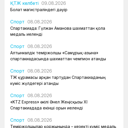
ҚТЖ келбеті
09.08.2026
Болат магистраліндегі дәуір
Спорт
08.08.2026
Спартакиада: Гүлжан Аманова шахматтан қола
медаль иеленді
Спорт
08.08.2026
Алтынкөлдік теміржолшы «Самұрық-Қазына»
спартакиадасында шахматтан чемпион атанды
Спорт
08.08.2026
ҚТЖ құрамасы арқан тартудан Спартакиаданың
күміс жүлдегері атанды
Спорт
08.08.2026
«KTZ Express» өкілі Әнел Жеңісқызы XI
Спартакиадада екінші орын иеленді
Спорт
08.08.2026
Теміржолшылар қоржынында – кезекті күміс медаль