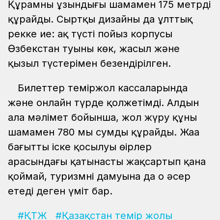
Құрамның ұзындығы шамамен 175 метрді
құрайды. Сыртқы дизайны да ұлттық
реңкке ие: ақ түсті пойыз корпусы
Өзбекстан туының көк, жасыл және
қызыл түстерімен безендірілген.
Билеттер теміржол кассаларында
және онлайн түрде қолжетімді. Алдын
ала мәлімет бойынша, жол жүру құны
шамамен 780 мың сумды құрайды. Жаңа
бағыттың іске қосылуы өңірлер
арасындағы қатынасты жақсартып қана
қоймай, туризмнің дамуына да оң әсер
етеді деген үміт бар.
#ҚТЖ
#Қазақстан темір жолы