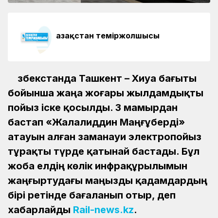
Қазақстан теміржолшысы
Өзбекстанда Ташкент – Хиуа бағыты
бойынша жаңа жоғары жылдамдықты
пойыз іске қосылды. 3 мамырдан
бастап «Жалалиддин Маңғұберді»
атауын алған заманауи электропойыз
тұрақты түрде қатынай бастады. Бұл
жоба елдің көлік инфрақұрылымын
жаңғыртудағы маңызды қадамдардың
бірі ретінде бағаланып отыр, деп
хабарлайды
Rail-news.kz
.