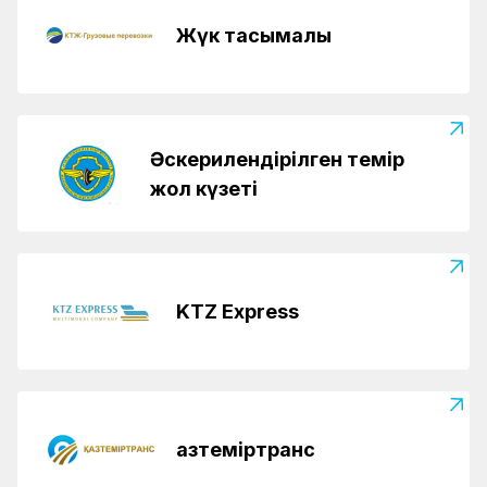
Жүк тасымалы
Әскерилендірілген темір
жол күзеті
KTZ Express
Қазтеміртранс