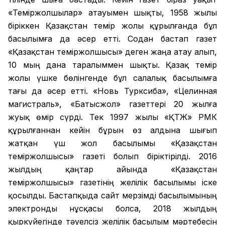
«Теміржолшылар» атауымен шықты, 1958 жылы
біріккен Қазақстан темір жолы құрылғанда бұл
басылымға да әсер етті. Содан бастап газет
«Қазақстан теміржолшысы» деген жаңа атау алып,
10 мың дана таралыммен шықты. Қазақ темір
жолы үшке бөлінгенде бұл салалық басылымға
тағы да әсер етті. «Новь Турксиба», «Целинная
магистраль», «Батысжол» газеттері 20 жылға
жуық өмір сүрді. Тек 1997 жылы «ҚТЖ» РМК
құрылғаннан кейін бұрын өз алдына шығып
жатқан үш жол басылымы «Қазақстан
теміржолшысы» газеті болып біріктірілді. 2016
жылдың қаңтар айында «Қазақстан
теміржолшысы» газетінің желілік басылымы іске
қосылды. Бастапқыда сайт мерзімді басылымының
электронды нұсқасы болса, 2018 жылдың
қыркүйегінде тәуелсіз желілік басылым мәртебесін