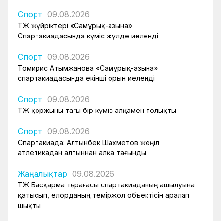
Спорт
09.08.2026
ҚТЖ жүйріктері «Самұрық-Қазына»
Спартакиадасында күміс жүлде иеленді
Спорт
09.08.2026
Томирис Атымжанова «Самұрық-Қазына»
спартакиадасында екінші орын иеленді
Спорт
09.08.2026
ҚТЖ қоржыны тағы бір күміс алқамен толықты
Спорт
09.08.2026
Спартакиада: Алтынбек Шахметов жеңіл
атлетикадан алтыннан алқа тағынды
Жаңалықтар
09.08.2026
ҚТЖ Басқарма төрағасы спартакиаданың ашылуына
қатысып, елорданың теміржол объектісін аралап
шықты