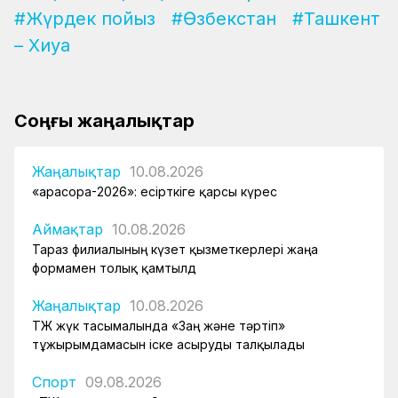
#Жүрдек пойыз
#Өзбекстан
#Ташкент
– Хиуа
Соңғы жаңалықтар
Жаңалықтар
10.08.2026
«Қарасора-2026»: есірткіге қарсы күрес
Аймақтар
10.08.2026
Тараз филиалының күзет қызметкерлері жаңа
формамен толық қамтылд
Жаңалықтар
10.08.2026
ҚТЖ жүк тасымалында «Заң және тәртіп»
тұжырымдамасын іске асыруды талқылады
Спорт
09.08.2026