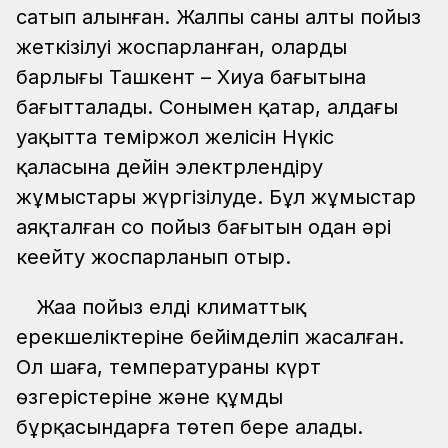
сатып алынған. Жалпы саны алты пойыз
жеткізілуі жоспарланған, олардың
барлығы Ташкент – Хиуа бағытына
бағытталады. Сонымен қатар, алдағы
уақытта теміржол желісін Нүкіс
қаласына дейін электрлендіру
жұмыстары жүргізілуде. Бұл жұмыстар
аяқталған соң пойыз бағытын одан әрі
кеңейту жоспарланып отыр.
Жаңа пойыз елдің климаттық
ерекшеліктеріне бейімделіп жасалған.
Ол шаңға, температураның күрт
өзгерістеріне және құмды
бұрқасындарға төтеп бере алады.