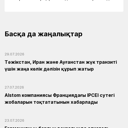
Басқа да жаңалықтар
29.07.2026
Тәжікстан, Иран және Ауғанстан жүк транзиті
үшін жаңа көлік дәлізін құрып жатыр
27.07.2026
Alstom компаниясы Франциядағы IPCEI сутегі
жобаларын тоқтататынын хабарлады
23.07.2026