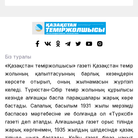
Біз туралы
«Қазақстан теміржолшысы» газеті Қазақстан темір
жолының қалыптасуының барлық кезеңдерін
көрсете отырып, оның жылнамасын жүргізіп
келеді. Түркістан-Сібір темір жолының құрылысы
кезінде алғашқы баспа парақшалары жарық көре
бастады. Салалық басылым 1931 жылы мерзімді
баспасөз мәртебесіне ие болғанда ол «Түрксіб»
газеті деп аталды. Алғашында газет орыс тілінде
жарық көргенімен, 1935 жылдың шілдесінде қазақ
тілінде шыға бастады. Кейін газет біраз уақыт