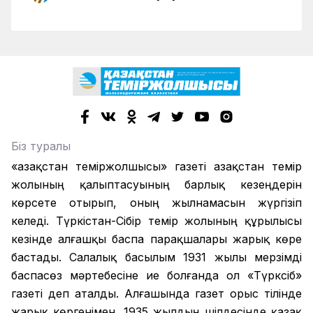
Біз туралы
«Қазақстан теміржолшысы» газеті Қазақстан темір
жолының қалыптасуының барлық кезеңдерін
көрсете отырып, оның жылнамасын жүргізіп
келеді. Түркістан-Сібір темір жолының құрылысы
кезінде алғашқы баспа парақшалары жарық көре
бастады. Салалық басылым 1931 жылы мерзімді
баспасөз мәртебесіне ие болғанда ол «Түрксіб»
газеті деп аталды. Алғашында газет орыс тілінде
жарық көргенімен, 1935 жылдың шілдесінде қазақ