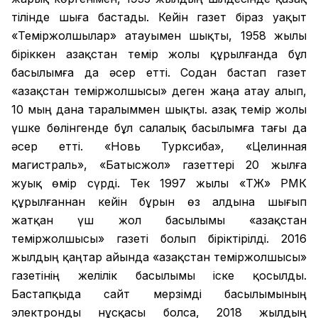
тілінде шыға бастады. Кейін газет біраз уақыт
«Теміржолшылар» атауымен шықты, 1958 жылы
біріккен Қазақстан темір жолы құрылғанда бұл
басылымға да әсер етті. Содан бастап газет
«Қазақстан теміржолшысы» деген жаңа атау алып,
10 мың дана таралыммен шықты. Қазақ темір жолы
үшке бөлінгенде бұл салалық басылымға тағы да
әсер етті. «Новь Турксиба», «Целинная
магистраль», «Батысжол» газеттері 20 жылға
жуық өмір сүрді. Тек 1997 жылы «ҚТЖ» РМК
құрылғаннан кейін бұрын өз алдына шығып
жатқан үш жол басылымы «Қазақстан
теміржолшысы» газеті болып біріктірілді. 2016
жылдың қаңтар айында «Қазақстан теміржолшысы»
газетінің желілік басылымы іске қосылды.
Бастапқыда сайт мерзімді басылымының
электронды нұсқасы болса, 2018 жылдың