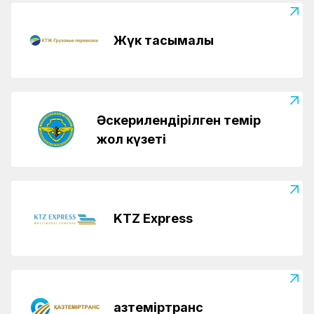
Жүк тасымалы
Әскерилендірілген темір
жол күзеті
KTZ Express
Қазтеміртранс