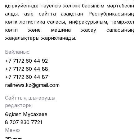
қыркүйегінде тәуелсіз желілік басылым мәртебесін
алды. Қазір сайтта Қазақстан Республикасының
көлік-логистика саласы, инфрақұрылым, теміржол
көлігі және машина жасау саласының
жаңалықтары жарияланады.
Байланыс
+7 7172 60 44 92
+7 7172 60 44 88
+7 7172 60 44 87
railnews.kz@gmail.com
Сайттың шығарушы
редакторы
Әділет Мұсахаев
8 707 830 7721
Меню