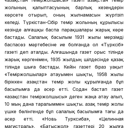
«Қазақстан теміржолшысы» газеті Қазақстан темір
жолының қалыптасуының барлық кезеңдерін
көрсете отырып, оның жылнамасын жүргізіп
келеді. Түркістан-Сібір темір жолының құрылысы
кезінде алғашқы баспа парақшалары жарық көре
бастады. Салалық басылым 1931 жылы мерзімді
баспасөз мәртебесіне ие болғанда ол «Түрксіб»
газеті деп аталды. Алғашында газет орыс тілінде
жарық көргенімен, 1935 жылдың шілдесінде қазақ
тілінде шыға бастады. Кейін газет біраз уақыт
«Теміржолшылар» атауымен шықты, 1958 жылы
біріккен Қазақстан темір жолы құрылғанда бұл
басылымға да әсер етті. Содан бастап газет
«Қазақстан теміржолшысы» деген жаңа атау алып,
10 мың дана таралыммен шықты. Қазақ темір жолы
үшке бөлінгенде бұл салалық басылымға тағы да
әсер етті. «Новь Турксиба», «Целинная
магистраль», «Батысжол» газеттері 20 жылға