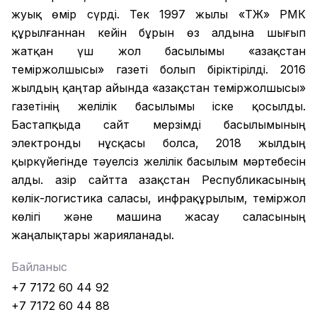
жуық өмір сүрді. Тек 1997 жылы «ҚТЖ» РМК
құрылғаннан кейін бұрын өз алдына шығып
жатқан үш жол басылымы «Қазақстан
теміржолшысы» газеті болып біріктірілді. 2016
жылдың қаңтар айында «Қазақстан теміржолшысы»
газетінің желілік басылымы іске қосылды.
Бастапқыда сайт мерзімді басылымының
электронды нұсқасы болса, 2018 жылдың
қыркүйегінде тәуелсіз желілік басылым мәртебесін
алды. Қазір сайтта Қазақстан Республикасының
көлік-логистика саласы, инфрақұрылым, теміржол
көлігі және машина жасау саласының
жаңалықтары жарияланады.
Байланыс
+7 7172 60 44 92
+7 7172 60 44 88