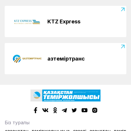
KTZ Express
Қазтеміртранс
Біз туралы