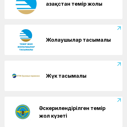
Қазақстан темір жолы
Жолаушылар тасымалы
Жүк тасымалы
Әскерилендірілген темір
жол күзеті