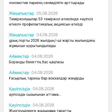
локомотив паркінің сенімділігін арттырады
Жаңалықтар
05.08.2026
Теміржолшылар 53 теміржол өткелінде «Қауіпсіз
өткел» профилактикалық акциясын өткізді
Жаңалықтар
04.08.2026
Құрық порты 2026 жылдың І-ші жарты жылындағы
жұмысын қорытындылады
Аймақтар
04.08.2026
Боранды бекеттің бас қақпасы
Аймақтар
04.08.2026
Ғасырлық тарихы бар вокзалдар жаңарды
Қауіпсіздік
04.08.2026
Қауіпсіздік сызығынан аттама...
Қауіпсіздік
04.08.2026
Жүргізушілерге жадынама таратты