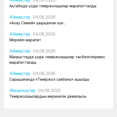
Аймақтар
04.08.2026
Ақтөбеде үздік теміржолшылар марапатталды
Аймақтар
04.08.2026
«Ахау Семей» шырқалған күн...
Аймақтар
04.08.2026
Мерейлі марапат
Аймақтар
04.08.2026
Маңғыстауда үздік теміржолшылар төсбелгілермен
марапатталды
Аймақтар
04.08.2026
Сарышағанда «Теміржол саябағы» ашылды
Жаңалықтар
04.08.2026
Теміржолшылардың мерекелік демалысы