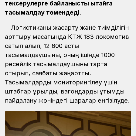
тексерулерге байланысты Қытайға
тасымалдау төмендеді.
Логистиканы жақсарту және тиімділігін
арттыру мақсатында ҚТЖ 183 локомотив
сатып алып, 12 600 астық
тасымалдаушыны, оның ішінде 1000
ресейлік тасымалдаушыны тарта
отырып, саябақты жаңартты.
Тасымалдарды мониторингілеу үшін
штабтар құрылды, вагондарды ұтымды
пайдалану жөніндегі шаралар енгізілуде.