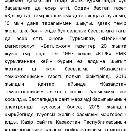
біріккен Қазақстан темір жолы құрылғанда бұл
басылымға да әсер етті. Содан бастап газет
«Қазақстан теміржолшысы» деген жаңа атау алып,
10 мың дана таралыммен шықты. Қазақ темір
жолы үшке бөлінгенде бұл салалық басылымға тағы
да әсер етті. «Новь Турксиба», «Целинная
магистраль», «Батысжол» газеттері 20 жылға
жуық өмір сүрді. Тек 1997 жылы «ҚТЖ» РМК
құрылғаннан кейін бұрын өз алдына шығып
жатқан үш жол басылымы «Қазақстан
теміржолшысы» газеті болып біріктірілді. 2016
жылдың қаңтар айында «Қазақстан
теміржолшысы» газетінің желілік басылымы іске
қосылды. Бастапқыда сайт мерзімді басылымының
электронды нұсқасы болса, 2018 жылдың
қыркүйегінде тәуелсіз желілік басылым мәртебесін
алды. Қазір сайтта Қазақстан Республикасының
көлік-логистика саласы, инфрақұрылым, теміржол