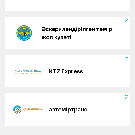
Әскерилендірілген темір
жол күзеті
KTZ Express
Қазтеміртранс