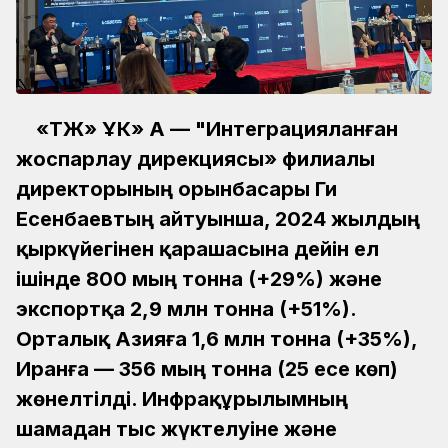
«ҚТЖ» ҰК» АҚ — "Интеграцияланған
жоспарлау дирекциясы» филиалы
директорының орынбасары Ги
Есенбаевтың айтуынша, 2024 жылдың
қыркүйегінен қарашасына дейін ел
ішінде 800 мың тонна (+29%) және
экспортқа 2,9 млн тонна (+51%).
Орталық Азияға 1,6 млн тонна (+35%),
Иранға — 356 мың тонна (25 есе көп)
жөнелтілді. Инфрақұрылымның
шамадан тыс жүктелуіне және