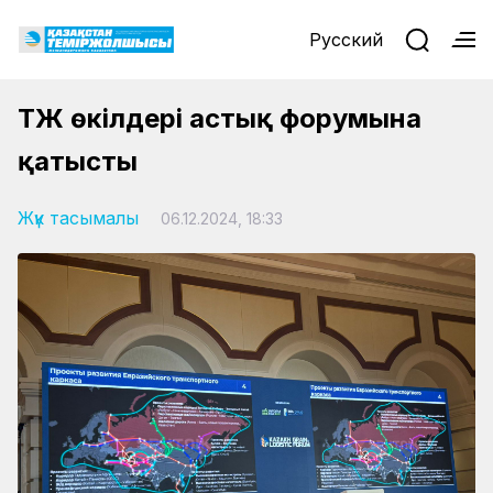
Русский
ҚТЖ өкілдері астық форумына
қатысты
Жүк тасымалы
06.12.2024, 18:33