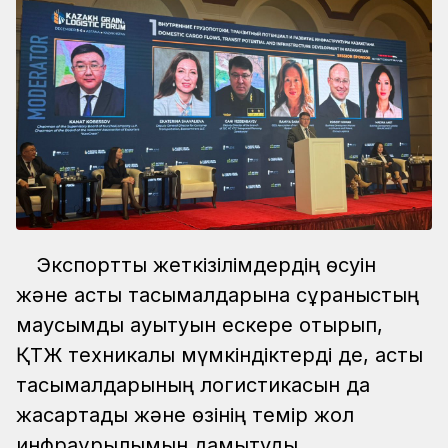
Экспорттық жеткізілімдердің өсуін
және астық тасымалдарына сұраныстың
маусымдық ауытқуын ескере отырып,
ҚТЖ техникалық мүмкіндіктерді де, астық
тасымалдарының логистикасын да
жақсартады және өзінің темір жол
инфрақұрылымын дамытуды