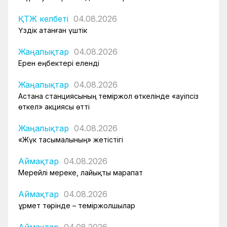
ҚТЖ келбеті
04.08.2026
Үздік атанған үштік
Жаңалықтар
04.08.2026
Ерен еңбектері еленді
Жаңалықтар
04.08.2026
Астана станциясының теміржол өткелінде «Қауіпсіз
өткел» акциясы өтті
Жаңалықтар
04.08.2026
«Жүк тасымалының» жетістігі
Аймақтар
04.08.2026
Мерейлі мереке, лайықты марапат
Аймақтар
04.08.2026
Құрмет төрінде – теміржолшылар