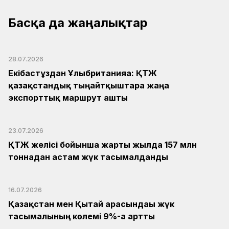
Басқа да жаңалықтар
28.07.2026
Екібастұздан Ұлыбританияға: ҚТЖ
қазақстандық тыңайтқыштарға жаңа
экспорттық маршрут ашты
23.07.2026
ҚТЖ желісі бойынша жарты жылда 157 млн
тоннадан астам жүк тасымалданды
16.07.2026
Қазақстан мен Қытай арасындағы жүк
тасымалының көлемі 9%-ға артты