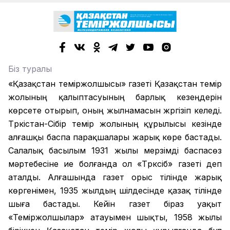
Біз туралы
«Қазақстан теміржолшысы» газеті Қазақстан темір
жолының қалыптасуының барлық кезеңдерін
көрсете отырып, оның жылнамасын жүргізіп келеді.
Түркістан-Сібір темір жолының құрылысы кезінде
алғашқы баспа парақшалары жарық көре бастады.
Салалық басылым 1931 жылы мерзімді баспасөз
мәртебесіне ие болғанда ол «Түрксіб» газеті деп
аталды. Алғашында газет орыс тілінде жарық
көргенімен, 1935 жылдың шілдесінде қазақ тілінде
шыға бастады. Кейін газет біраз уақыт
«Теміржолшылар» атауымен шықты, 1958 жылы