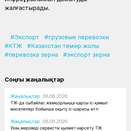
жалғастырады.
#Экспорт
#грузовые перевозки
#КТЖ
#Казахстан темир жолы
#перевозка зерна
#экспорт зерна
Соңғы жаңалықтар
Жаңалықтар
06.08.2026
ҚТЖ-да сыбайлас жемқорлыққа қарсы іс-қимыл
мәселелері бойынша оқыту іс-шарасы өтті
Жаңалықтар
06.08.2026
Ұзақ мерзімді сервистік қызмет көрсету ҚТЖ