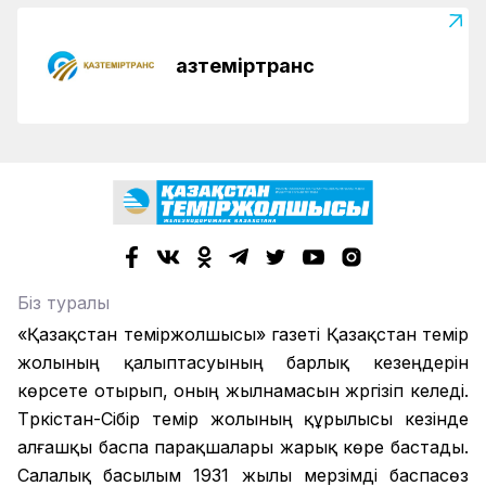
Қазтеміртранс
Біз туралы
«Қазақстан теміржолшысы» газеті Қазақстан темір
жолының қалыптасуының барлық кезеңдерін
көрсете отырып, оның жылнамасын жүргізіп келеді.
Түркістан-Сібір темір жолының құрылысы кезінде
алғашқы баспа парақшалары жарық көре бастады.
Салалық басылым 1931 жылы мерзімді баспасөз