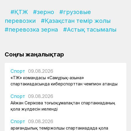
#ҚТЖ
#зерно
#грузовые
перевозки
#Қазақстан темір жолы
#перевозка зерна
#Астық тасымалы
Соңғы жаңалықтар
Спорт
09.08.2026
«ҚТЖ» командасы «Самұрық-Қазына»
спартакиадасында киберспорттан чемпион атанды
Спорт
09.08.2026
Айжан Серікова тоғызқұмалақтан спартакиаданың
қола жүлдесін иеленді
Спорт
09.08.2026
Қарағандылық теміржолшы спартакиадада қола