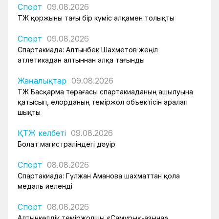
Спорт
09.08.2026
ҚТЖ қоржыны тағы бір күміс алқамен толықты
Спорт
09.08.2026
Спартакиада: Алтынбек Шахметов жеңіл
атлетикадан алтыннан алқа тағынды
Жаңалықтар
09.08.2026
ҚТЖ Басқарма төрағасы спартакиаданың ашылуына
қатысып, елорданың теміржол объектісін аралап
шықты
ҚТЖ келбеті
09.08.2026
Болат магистраліндегі дәуір
Спорт
08.08.2026
Спартакиада: Гүлжан Аманова шахматтан қола
медаль иеленді
Спорт
08.08.2026
Алтынкөлдік теміржолшы «Самұрық-Қазына»