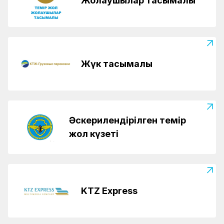
Жолаушылар тасымалы
Жүк тасымалы
Әскерилендірілген темір
жол күзеті
KTZ Express