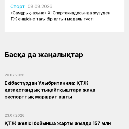
Спорт
08.08.2026
«Самұрық-Қазына» XI Спартакиадасында жүзуден
ҚТЖ еншісіне тағы бір алтын медаль түсті
Басқа да жаңалықтар
28.07.2026
Екібастұздан Ұлыбританияға: ҚТЖ
қазақстандық тыңайтқыштарға жаңа
экспорттық маршрут ашты
23.07.2026
ҚТЖ желісі бойынша жарты жылда 157 млн