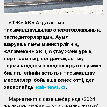
«ҚТЖ» ҰК» АҚ-да астық
тасымалдаушылар операторларының,
экспедиторлардың, Ауыл
шаруашылығы министрлігінің,
«Атамекен» ҰКП, Ақтау және Құрық
порттарының, сондай-ақ астық
терминалдары өкілдерінің қатысуымен
биылғы егіннің астығын тасымалдау
мәселелері бойынша кеңес өтті, деп
хабарлайды
Rail-news.kz
.
Маркетингтік кезең шеңберінде (2024
жылғы қыркүйек — 2025 жылғы тамыз)