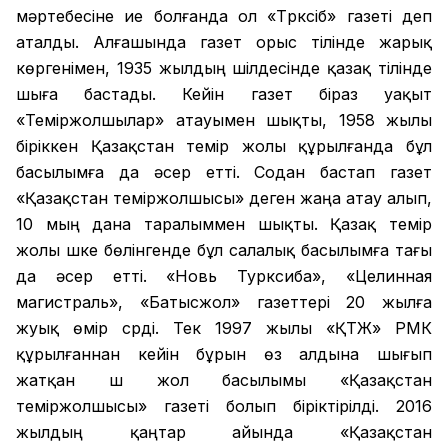
мәртебесіне ие болғанда ол «Түрксіб» газеті деп
аталды. Алғашында газет орыс тілінде жарық
көргенімен, 1935 жылдың шілдесінде қазақ тілінде
шыға бастады. Кейін газет біраз уақыт
«Теміржолшылар» атауымен шықты, 1958 жылы
біріккен Қазақстан темір жолы құрылғанда бұл
басылымға да әсер етті. Содан бастап газет
«Қазақстан теміржолшысы» деген жаңа атау алып,
10 мың дана таралыммен шықты. Қазақ темір
жолы үшке бөлінгенде бұл салалық басылымға тағы
да әсер етті. «Новь Турксиба», «Целинная
магистраль», «Батысжол» газеттері 20 жылға
жуық өмір сүрді. Тек 1997 жылы «ҚТЖ» РМК
құрылғаннан кейін бұрын өз алдына шығып
жатқан үш жол басылымы «Қазақстан
теміржолшысы» газеті болып біріктірілді. 2016
жылдың қаңтар айында «Қазақстан