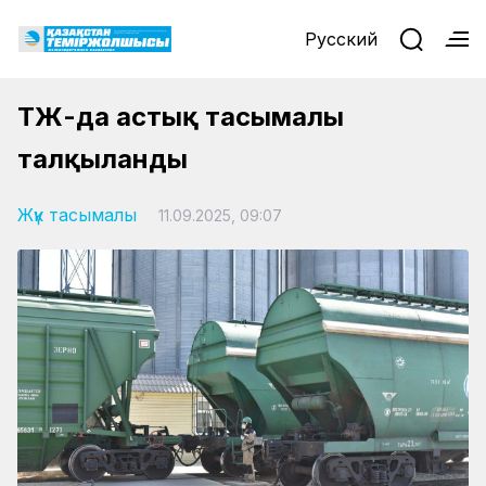
Русский
ҚТЖ-да астық тасымалы
талқыланды
Жүк тасымалы
11.09.2025, 09:07