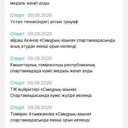
медаль жеңіп алды
Спорт
09.08.2026
Үстел теннисіндегі алтын триумф
Спорт
09.08.2026
Қайраш Аханов «Самұрық-Қазына» спартакиадасында
асық атудан екінші орын иеленді
Спорт
09.08.2026
Көкшетаулық теміржолшы республикалық
спартакиадада күміс медаль жеңіп алды
Спорт
09.08.2026
ҚТЖ жүйріктері «Самұрық-Қазына»
Спартакиадасында күміс жүлде иеленді
Спорт
09.08.2026
Томирис Атымжанова «Самұрық-Қазына»
спартакиадасында екінші орын иеленді