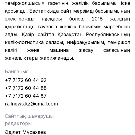
теміржолшысы» газетінің желілік басылымы іске
қосылды. Бастапқыда сайт мерзімді басылымының
электронды нұсқасы болса, 2018 жылдың
қыркүйегінде тәуелсіз желілік басылым мәртебесін
алды. Қазір сайтта Қазақстан Республикасының
көлік-логистика саласы, инфрақұрылым, теміржол
көлігі және машина жасау саласының
жаңалықтары жарияланады.
Байланыс
+7 7172 60 44 92
+7 7172 60 44 88
+7 7172 60 44 87
railnews.kz@gmail.com
Сайттың шығарушы
редакторы
Әділет Мұсахаев