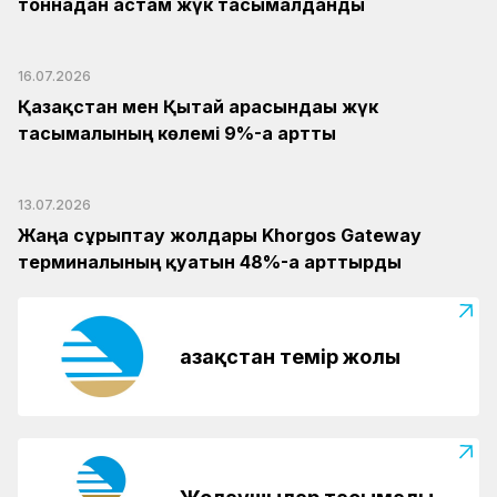
тоннадан астам жүк тасымалданды
16.07.2026
Қазақстан мен Қытай арасындағы жүк
тасымалының көлемі 9%-ға артты
13.07.2026
Жаңа сұрыптау жолдары Khorgos Gateway
терминалының қуатын 48%-ға арттырды
Қазақстан темір жолы