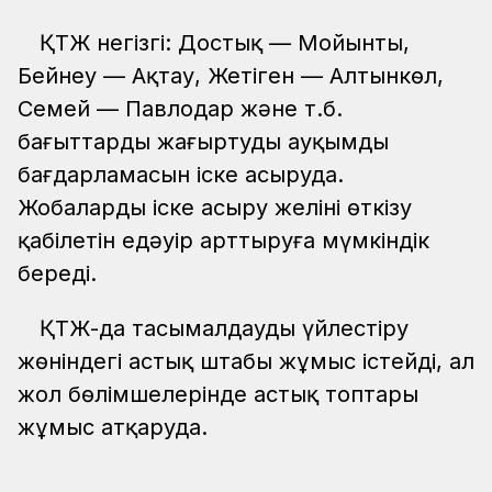
ҚТЖ негізгі: Достық — Мойынты,
Бейнеу — Ақтау, Жетіген — Алтынкөл,
Семей — Павлодар және т.б.
бағыттарды жаңғыртудың ауқымды
бағдарламасын іске асыруда.
Жобаларды іске асыру желінің өткізу
қабілетін едәуір арттыруға мүмкіндік
береді.
ҚТЖ-да тасымалдауды үйлестіру
жөніндегі астық штабы жұмыс істейді, ал
жол бөлімшелерінде астық топтары
жұмыс атқаруда.