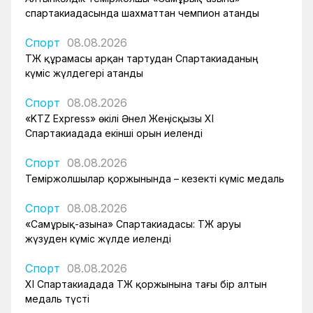
спартакиадасында шахматтан чемпион атанды
Спорт
08.08.2026
ҚТЖ құрамасы арқан тартудан Спартакиаданың
күміс жүлдегері атанды
Спорт
08.08.2026
«KTZ Express» өкілі Әнел Жеңісқызы XI
Спартакиадада екінші орын иеленді
Спорт
08.08.2026
Теміржолшылар қоржынында – кезекті күміс медаль
Спорт
08.08.2026
«Самұрық-Қазына» Спартакиадасы: ҚТЖ аруы
жүзуден күміс жүлде иеленді
Спорт
08.08.2026
XI Спартакиадада ҚТЖ қоржынына тағы бір алтын
медаль түсті