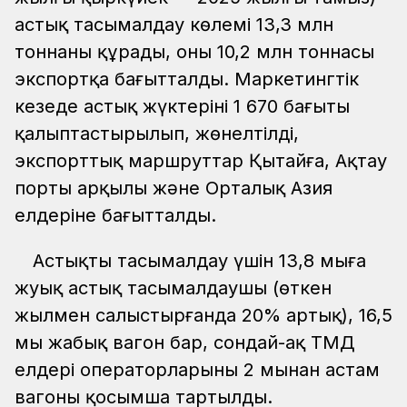
астық тасымалдау көлемі 13,3 млн
тоннаны құрады, оның 10,2 млн тоннасы
экспортқа бағытталды. Маркетингтік
кезеңде астық жүктерінің 1 670 бағыты
қалыптастырылып, жөнелтілді,
экспорттық маршруттар Қытайға, Ақтау
порты арқылы және Орталық Азия
елдеріне бағытталды.
Астықты тасымалдау үшін 13,8 мыңға
жуық астық тасымалдаушы (өткен
жылмен салыстырғанда 20% артық), 16,5
мың жабық вагон бар, сондай-ақ ТМД
елдері операторларының 2 мыңнан астам
вагоны қосымша тартылды.