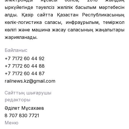
қыркүйегінде тәуелсіз желілік басылым мәртебесін
алды. Қазір сайтта Қазақстан Республикасының
көлік-логистика саласы, инфрақұрылым, теміржол
көлігі және машина жасау саласының жаңалықтары
жарияланады.
Байланыс
+7 7172 60 44 92
+7 7172 60 44 88
+7 7172 60 44 87
railnews.kz@gmail.com
Сайттың шығарушы
редакторы
Әділет Мұсахаев
8 707 830 7721
Меню