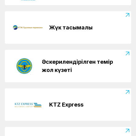
Жүк тасымалы
Әскерилендірілген темір
жол күзеті
KTZ Express