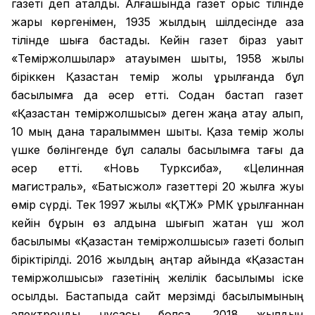
газеті деп аталды. Алғашында газет орыс тілінде
жарық көргенімен, 1935 жылдың шілдесінде қазақ
тілінде шыға бастады. Кейін газет біраз уақыт
«Теміржолшылар» атауымен шықты, 1958 жылы
біріккен Қазақстан темір жолы құрылғанда бұл
басылымға да әсер етті. Содан бастап газет
«Қазақстан теміржолшысы» деген жаңа атау алып,
10 мың дана таралыммен шықты. Қазақ темір жолы
үшке бөлінгенде бұл салалық басылымға тағы да
әсер етті. «Новь Турксиба», «Целинная
магистраль», «Батысжол» газеттері 20 жылға жуық
өмір сүрді. Тек 1997 жылы «ҚТЖ» РМК құрылғаннан
кейін бұрын өз алдына шығып жатқан үш жол
басылымы «Қазақстан теміржолшысы» газеті болып
біріктірілді. 2016 жылдың қаңтар айында «Қазақстан
теміржолшысы» газетінің желілік басылымы іске
қосылды. Бастапқыда сайт мерзімді басылымының
электронды нұсқасы болса, 2018 жылдың