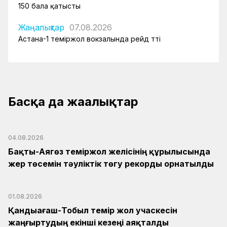
150 бала қатысты
Жаңалықтар
07.08.2026
Астана-1 теміржол вокзалында рейд өтті
Басқа да жаңалықтар
04.08.2026
Бақты-Аягөз теміржол желісінің құрылысында
жер төсемін тәуліктік төгу рекорды орнатылды
01.08.2026
Қандыағаш-Тобыл темір жол учаскесін
жаңғыртудың екінші кезеңі аяқталды