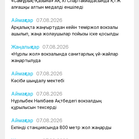
«Самұрық-Қазына» АҚ XI Спартакиадасында ҚТЖ
алғашқы алтын медалді еншіледі
Аймақтар
07.08.2026
Арқалықта жаңғыртудан кейін теміржол вокзалы
ашылып, жаңа жолаушылар пойызы іске қосылды
Жаңалықтар
07.08.2026
«Нұрлы жол» вокзалында санитарлық үй-жайлар
жаңартылуда
Аймақтар
07.08.2026
Кәсіби шыңдалу мектебі
Аймақтар
07.08.2026
Нұрлыбек Нәлібаев Ақтөбедегі вокзалдың
құрылысын тексерді
Аймақтар
07.08.2026
Екпінді станциясында 800 метр жол жаңарды