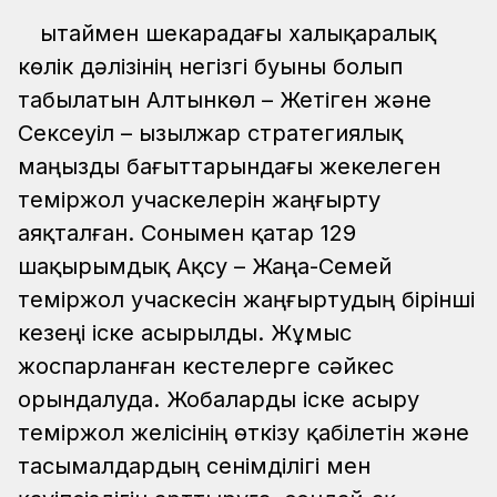
Қытаймен шекарадағы халықаралық
көлік дәлізінің негізгі буыны болып
табылатын Алтынкөл – Жетіген және
Сексеуіл – Қызылжар стратегиялық
маңызды бағыттарындағы жекелеген
теміржол учаскелерін жаңғырту
аяқталған. Сонымен қатар 129
шақырымдық Ақсу – Жаңа-Семей
теміржол учаскесін жаңғыртудың бірінші
кезеңі іске асырылды. Жұмыс
жоспарланған кестелерге сәйкес
орындалуда. Жобаларды іске асыру
теміржол желісінің өткізу қабілетін және
тасымалдардың сенімділігі мен