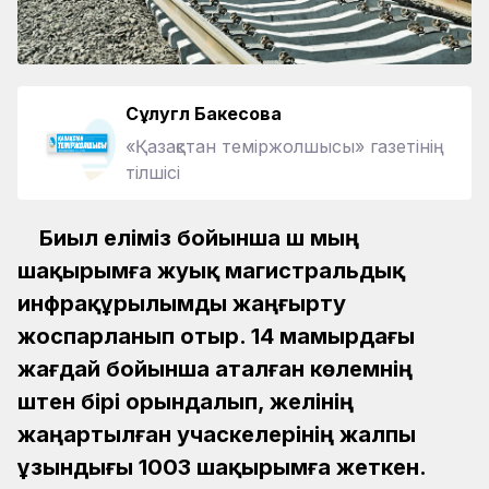
Сұлугүл Бакесова
«Қазақстан теміржолшысы» газетінің
тілшісі
Биыл еліміз бойынша үш мың
шақырымға жуық магистральдық
инфрақұрылымды жаңғырту
жоспарланып отыр. 14 мамырдағы
жағдай бойынша аталған көлемнің
үштен бірі орындалып, желінің
жаңартылған учаскелерінің жалпы
ұзындығы 1003 шақырымға жеткен.