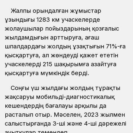
Жалпы орындалған жұмыстар
ұзындығы 1283 км учаскелерде
жолаушылар пойыздарының қозғалыс
жылдамдығын арттыруға, ағаш
шпалдардағы жолдың ұзақтығын 71%-ға
қысқартуға, ал жөндеуді қажет ететін
учаскелерді 215 шақырымға азайтуға
қысқартуға мүмкіндік берді.
Соңғы үш жылдағы жолдың тұрақты
жақсаруы мобильді-диагностикалық
кешендердің бағалауы арқылы да
расталып отыр. Мәселен, 2023 жылмен
салыстырғанда 3-ші және 4-ші дәрежелі
ауытқулар төмендеп,