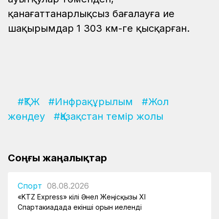
қанағаттанарлықсыз бағалауға ие
шақырымдар 1 303 км-ге қысқарған.
#ҚТЖ
#Инфрақұрылым
#Жол
жөндеу
#Қазақстан темір жолы
Соңғы жаңалықтар
Спорт
08.08.2026
«KTZ Express» өкілі Әнел Жеңісқызы XI
Спартакиадада екінші орын иеленді