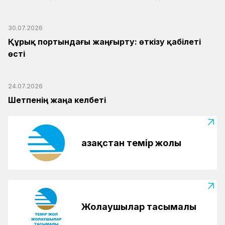
30.07.2026
Құрық портындағы жаңғырту: өткізу қабілеті
өсті
24.07.2026
Шетпенің жаңа келбеті
Қазақстан темір жолы
Жолаушылар тасымалы