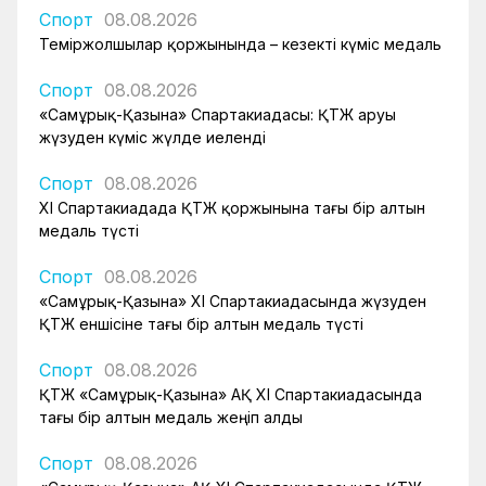
Спорт
08.08.2026
Теміржолшылар қоржынында – кезекті күміс медаль
Спорт
08.08.2026
«Самұрық-Қазына» Спартакиадасы: ҚТЖ аруы
жүзуден күміс жүлде иеленді
Спорт
08.08.2026
XI Спартакиадада ҚТЖ қоржынына тағы бір алтын
медаль түсті
Спорт
08.08.2026
«Самұрық-Қазына» XI Спартакиадасында жүзуден
ҚТЖ еншісіне тағы бір алтын медаль түсті
Спорт
08.08.2026
ҚТЖ «Самұрық-Қазына» АҚ XI Спартакиадасында
тағы бір алтын медаль жеңіп алды
Спорт
08.08.2026