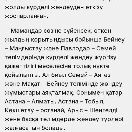
жолды күрделі жөндеуден өткізу
жоспарланған.
Мамандар сөзіне сүйенсек, өткен
жылдың қорытындысы бойынша Бейнеу
– Маңғыстау және Павлодар – Семей
телімдерінде күрделі жөндеу жүргізу
қажеттілігі мәселесіне толық нүкте
қойылыпты. Ал биыл Семей – Аягөз
және Мақат – Бейнеу телімінде жөндеу
жұмыстары аяқталмақ. Сонымен қатар
Астана – Алматы, Астана – Тобыл,
Көкшетау – Қостанай, Арыс – Шеңгелді
және басқа телімдерде жөндеу түрлері
жалғасатын болады.