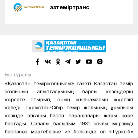
Қазтеміртранс
Біз туралы
«Қазақстан теміржолшысы» газеті Қазақстан темір
жолының қалыптасуының барлық кезеңдерін
көрсете отырып, оның жылнамасын жүргізіп
келеді. Түркістан-Сібір темір жолының құрылысы
кезінде алғашқы баспа парақшалары жарық көре
бастады. Салалық басылым 1931 жылы мерзімді
баспасөз мәртебесіне ие болғанда ол «Түрксіб»