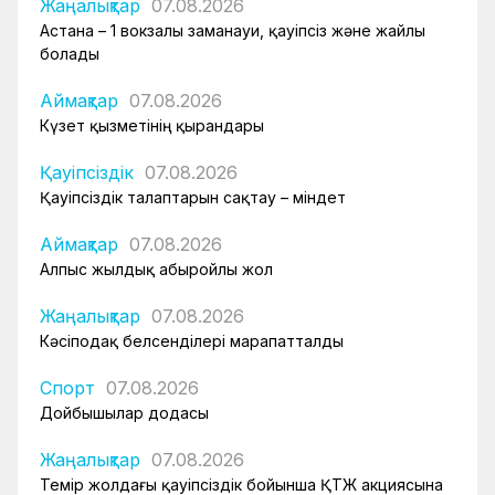
Жаңалықтар
07.08.2026
Астана – 1 вокзалы заманауи, қауіпсіз және жайлы
болады
Аймақтар
07.08.2026
Күзет қызметінің қырандары
Қауіпсіздік
07.08.2026
Қауіпсіздік талаптарын сақтау – міндет
Аймақтар
07.08.2026
Алпыс жылдық абыройлы жол
Жаңалықтар
07.08.2026
Кәсіподақ белсенділері марапатталды
Спорт
07.08.2026
Дойбышылар додасы
Жаңалықтар
07.08.2026
Темір жолдағы қауіпсіздік бойынша ҚТЖ акциясына