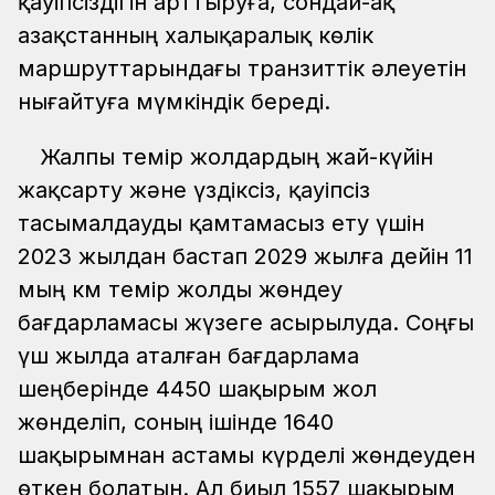
қауіпсіздігін арттыруға, сондай-ақ
Қазақстанның халықаралық көлік
маршруттарындағы транзиттік әлеуетін
нығайтуға мүмкіндік береді.
Жалпы темір жолдардың жай-күйін
жақсарту және үздіксіз, қауіпсіз
тасымалдауды қамтамасыз ету үшін
2023 жылдан бастап 2029 жылға дейін 11
мың км темір жолды жөндеу
бағдарламасы жүзеге асырылуда. Соңғы
үш жылда аталған бағдарлама
шеңберінде 4450 шақырым жол
жөнделіп, соның ішінде 1640
шақырымнан астамы күрделі жөндеуден
өткен болатын. Ал биыл 1557 шақырым