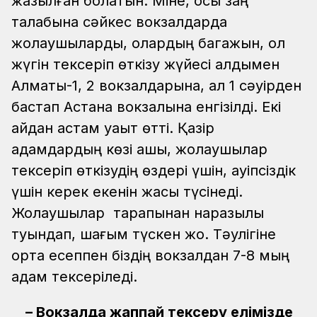
жазылған болатын. Міне, осы заң
талабына сәйкес вокзалдарда
жолаушыларды, олардың багажын, қол
жүгін тексеріп өткізу жүйесі алдымен
Алматы-1, 2 вокзалдарына, ал 1 сәуірден
бастап Астана вокзалына енгізілді. Екі
айдан астам уақыт өтті. Қазір
адамдардың көзі ашық, жолаушылар
тексеріп өткізудің өздері үшін, қауіпсіздік
үшін керек екенін жақсы түсінеді.
Жолаушылар тарапынан наразылық
туындап, шағым түскен жоқ. Тәулігіне
орта есеппен біздің вокзалдан 7-8 мың
адам тексеріледі.
– Вокзалда жаппай тексеру елімізде