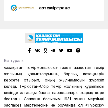
Қазтеміртранс
Біз туралы
«Қазақстан теміржолшысы» газеті Қазақстан темір
жолының қалыптасуының барлық кезеңдерін
көрсете отырып, оның жылнамасын жүргізіп
келеді. Түркістан-Сібір темір жолының құрылысы
кезінде алғашқы баспа парақшалары жарық көре
бастады. Салалық басылым 1931 жылы мерзімді
баспасөз мәртебесіне ие болғанда ол «Түрксіб»