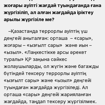
жоғары қауіпті жағдай туындағанда ғана
жүргізіліп, ал қалған жағдайда іріктеу
арқылы жүргізіле ме?
–Қазақстанда террорлық қауіптің үш
деңгейі анықталған: орташа – «сары»,
жоғары – «қызғылт сары» және қиын –
«қызыл». «Лаңкестікке қарсы әрекет
туралы» ҚР заңына сәйкес
жолаушыларды, қол жүгін және багажды
бүтіндей тексеру террорлық қауіптің
«қызғылт сары» және «қызыл» деңгейі
туындаған жағдайда жүргізіледі. Ал
орташа «сары» деңгейі жарияланған
жағдайда, таңдап тексеру жүргізілмек.