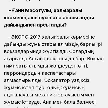
– Ғани Мақсотұлы, халықаралық
көрменің ашылуын қала қақпасы қандай
дайындықпен қарсы алды?
–ЭКСПО-2017 халықаралық көрмесіне
дайындық жұмыстары еліміздің барлық ірі
вокзалдарында жүргізілді. Солардың
қатарында Астана вокзалы да бар. Вокзал
ғимараты ағымдық жөндеуден өтті,
перрондардың кеспетастары
алмастырылды. Эскалатор үздіксіз
жұмыс істеп тұр, оның жұмысын
қадағалаушы механиктер ауысыммен
жұмыс істеуде. Ана мен бала бөлмесі,