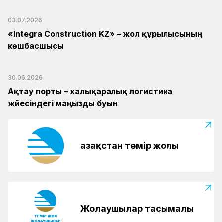
03.07.2026
«Integra Construction KZ» – жол құрылысының
көшбасшысы
30.06.2026
Ақтау порты – халықаралық логистика
жүйесіндегі маңызды буын
Қазақстан темір жолы
Жолаушылар тасымалы