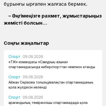
бұрынғы ырғақпен жалғаса бермек.
– Әңгімеңізге рахмет, жұмыстарыңыз
жемісті болсын...
Соңғы жаңалықтар
Спорт
09.08.2026
«ҚТЖ» командасы «Самұрық-Қазына»
спартакиадасында киберспорттан чемпион атанды
Спорт
09.08.2026
Айжан Серікова тоғызқұмалақтан спартакиаданың
қола жүлдесін иеленді
Спорт
09.08.2026
Қарағандылық теміржолшы спартакиадада қола