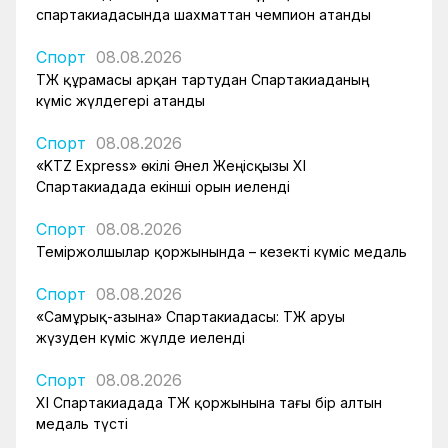
спартакиадасында шахматтан чемпион атанды
Спорт
08.08.2026
ҚТЖ құрамасы арқан тартудан Спартакиаданың
күміс жүлдегері атанды
Спорт
08.08.2026
«KTZ Express» өкілі Әнел Жеңісқызы XI
Спартакиадада екінші орын иеленді
Спорт
08.08.2026
Теміржолшылар қоржынында – кезекті күміс медаль
Спорт
08.08.2026
«Самұрық-Қазына» Спартакиадасы: ҚТЖ аруы
жүзуден күміс жүлде иеленді
Спорт
08.08.2026
XI Спартакиадада ҚТЖ қоржынына тағы бір алтын
медаль түсті