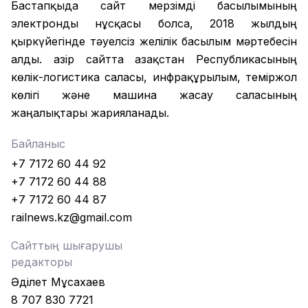
Бастапқыда сайт мерзімді басылымының
электронды нұсқасы болса, 2018 жылдың
қыркүйегінде тәуелсіз желілік басылым мәртебесін
алды. Қазір сайтта Қазақстан Республикасының
көлік-логистика саласы, инфрақұрылым, теміржол
көлігі және машина жасау саласының
жаңалықтары жарияланады.
Байланыс
+7 7172 60 44 92
+7 7172 60 44 88
+7 7172 60 44 87
railnews.kz@gmail.com
Сайттың шығарушы
редакторы
Әділет Мұсахаев
8 707 830 7721