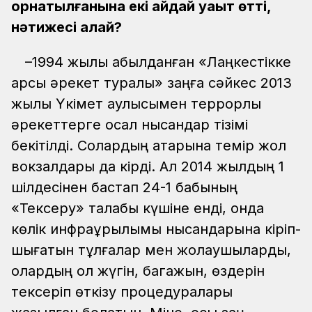
орнатылғанына екі айдай уақыт өтті,
нәтижесі қалай?
–1994 жылы қабылданған «Лаңкестікке
қарсы әрекет туралы» заңға сәйкес 2013
жылы Үкімет қаулысымен террорлық
әрекеттерге осал нысандар тізімі
бекітілді. Солардың қатарына темір жол
вокзалдары да кірді. Ал 2014 жылдың 1
шілдесінен бастап 24-1 бабының
«Тексеру» талабы күшіне енді, онда
көлік инфрақұрылымы нысандарына кіріп-
шығатын тұлғалар мен жолаушыларды,
олардың қол жүгін, багажын, өздерін
тексеріп өткізу процедуралары