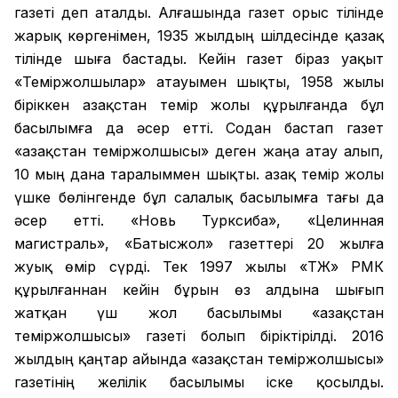
газеті деп аталды. Алғашында газет орыс тілінде
жарық көргенімен, 1935 жылдың шілдесінде қазақ
тілінде шыға бастады. Кейін газет біраз уақыт
«Теміржолшылар» атауымен шықты, 1958 жылы
біріккен Қазақстан темір жолы құрылғанда бұл
басылымға да әсер етті. Содан бастап газет
«Қазақстан теміржолшысы» деген жаңа атау алып,
10 мың дана таралыммен шықты. Қазақ темір жолы
үшке бөлінгенде бұл салалық басылымға тағы да
әсер етті. «Новь Турксиба», «Целинная
магистраль», «Батысжол» газеттері 20 жылға
жуық өмір сүрді. Тек 1997 жылы «ҚТЖ» РМК
құрылғаннан кейін бұрын өз алдына шығып
жатқан үш жол басылымы «Қазақстан
теміржолшысы» газеті болып біріктірілді. 2016
жылдың қаңтар айында «Қазақстан теміржолшысы»
газетінің желілік басылымы іске қосылды.