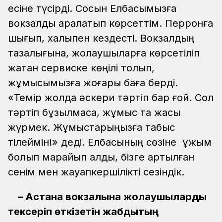
есіне түсірді. Сосын Елбасымызға
вокзалды аралатып көрсеттім. Перронға
шығып, халықпен кездесті. Вокзалдың
тазалығына, жолаушыларға көрсетіліп
жатқан сервиске көңілі толып,
жұмысымызға жоғары баға берді.
«Темір жолда әскери тәртіп бар ғой. Сол
тәртіп бұзылмаса, жұмыс та жақсы
жүрмек. Жұмыстарыңызға табыс
тілеймін!» деді. Елбасының сөзіне ұжым
болып марқайып қалдық, бізге артылған
сенім мен жауапкершілікті сезіндік.
– Астана вокзалына жолаушыларды
тексеріп өткізетін жабдықтың