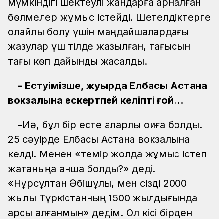
мүмкіндігі шектеулі жандарға арналған
бөлмелер жұмыс істейді. Шетелдіктерге
қолайлы болу үшін маңдайшалардағы
жазулар үш тілде жазылған, тағысын
тағы көп дайындық жасалды.
– Естуімізше, жуырда Елбасы Астана
вокзалына ескертпей келіпті ғой...
–Иә, бұл бір есте қаларлық оқиға болды.
25 сәуірде Елбасы Астана вокзалына
келді. Менен «темір жолда жұмыс істеп
жатқаныңа қанша болды?» деді.
«Нұрсұлтан Әбішұлы, мен сізді 2000
жылы Түркістанның 1500 жылдығында
қарсы алғанмын» дедім. Ол кісі бірден