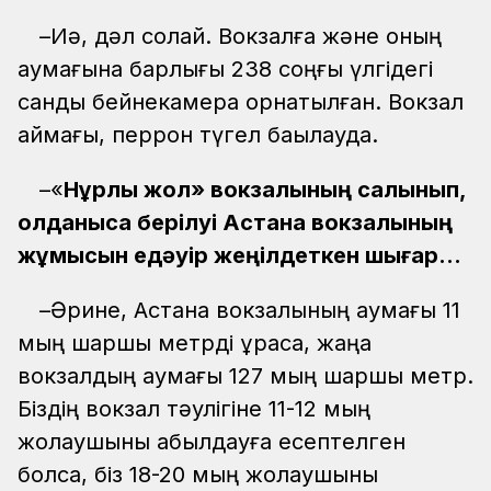
–Иә, дәл солай. Вокзалға және оның
аумағына барлығы 238 соңғы үлгідегі
сандық бейнекамера орнатылған. Вокзал
аймағы, перрон түгел бақылауда.
–«
Нұрлы жол» вокзалының салынып,
қолданысқа берілуі Астана вокзалының
жұмысын едәуір жеңілдеткен шығар...
–Әрине, Астана вокзалының аумағы 11
мың шаршы метрді құраса, жаңа
вокзалдың аумағы 127 мың шаршы метр.
Біздің вокзал тәулігіне 11-12 мың
жолаушыны қабылдауға есептелген
болса, біз 18-20 мың жолаушыны