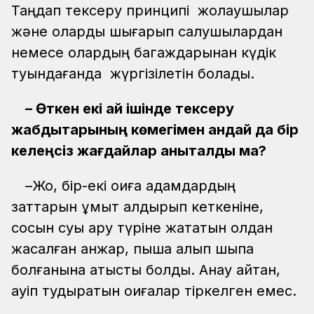
Таңдап тексеру принципі жолаушылар
және оларды шығарып салушылардан
немесе олардың багаждарынан күдік
туындағанда жүргізілетін болады.
– Өткен екі ай ішінде тексеру
жабдықтарының көмегімен қандай да бір
келеңсіз жағдайлар анықталды ма?
–Жоқ, бір-екі оқиға адамдардың
заттарын ұмыт қалдырып кеткеніне,
сосын суық қару түріне жататын қолдан
жасалған қанжар, пышақ алып шықпақ
болғанына қатысты болды. Анау айтқан,
қауіп тудыратын оқиғалар тіркелген емес.