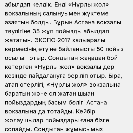
қабылдап келдік. Енді «Нұрлы жол»
вокзалының салынуымен жүктеме
азаятын болды. Бұрын Астана вокзалы
тәулігіне 35 жұп пойызды қабылдап
жататын. ЭКСПО-2017 халықаралық
көрмесінің өтуіне байланысты 50 пойыз
қосылып отыр. Сондықтан жаңадан бой
көтерген «Нұрлы жол» вокзалы дер
кезінде пайдалануға беріліп отыр. Бірақ,
атап өтерлігі, «Нұрлы жол» вокзалына
баратын және ол жақтан шыққан
пойыздардың басым бөлігі Астана
вокзалына да тоқтайды. Кейбір
жолаушылар пойыздары ғана бізге
соқпайды. Сондықтан жұмысымыз