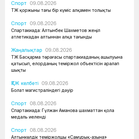
Спорт
09.08.2026
ҚТЖ қоржыны тағы бір күміс алқамен толықты
Спорт
09.08.2026
Спартакиада: Алтынбек Шахметов жеңіл
атлетикадан алтыннан алқа тағынды
Жаңалықтар
09.08.2026
ҚТЖ Басқарма төрағасы спартакиаданың ашылуына
қатысып, елорданың теміржол объектісін аралап
шықты
ҚТЖ келбеті
09.08.2026
Болат магистраліндегі дәуір
Спорт
08.08.2026
Спартакиада: Гүлжан Аманова шахматтан қола
медаль иеленді
Спорт
08.08.2026
Алтынкөлдік теміржолшы «Самұрық-Қазына»