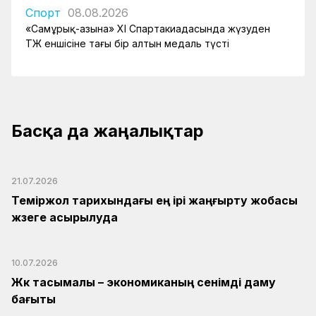
Спорт
08.08.2026
«Самұрық-Қазына» XI Спартакиадасында жүзуден
ҚТЖ еншісіне тағы бір алтын медаль түсті
Басқа да жаңалықтар
21.07.2026
Теміржол тарихындағы ең ірі жаңғырту жобасы
жүзеге асырылуда
10.07.2026
Жүк тасымалы – экономиканың сенімді даму
бағыты