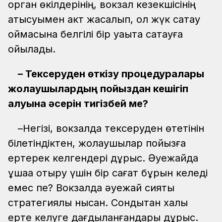
орган өкілдерінің, вокзал кезекшісінің
қатысуымен акт жасалып, ол жүк сақтау
қоймасына белгілі бір уақытқа сақтауға
қойылады.
– Тексеруден өткізу процедуралары
жолаушылардың пойыздан кешігіп
қалуына әсерін тигізбей ме?
–Негізі, вокзалда тексеруден өтетінін
білетіндіктен, жолаушылар пойызға
ертерек келгендері дұрыс. Әуежайда
ұшаққа отыру үшін бір сағат бұрын келеді
емес пе? Вокзалда әуежай сияқты
стратегиялық нысан. Сондықтан халық
ерте келуге дағдыланғандары дұрыс.