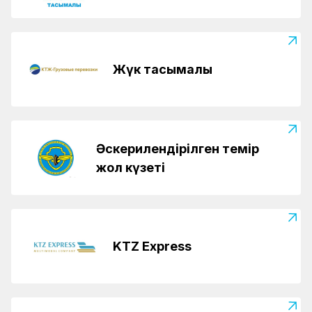
Жүк тасымалы
Әскерилендірілген темір
жол күзеті
KTZ Express