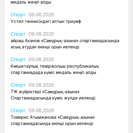
медаль жеңіп алды
Спорт
09.08.2026
Үстел теннисіндегі алтын триумф
Спорт
09.08.2026
Қайраш Аханов «Самұрық-Қазына» спартакиадасында
асық атудан екінші орын иеленді
Спорт
09.08.2026
Көкшетаулық теміржолшы республикалық
спартакиадада күміс медаль жеңіп алды
Спорт
09.08.2026
ҚТЖ жүйріктері «Самұрық-Қазына»
Спартакиадасында күміс жүлде иеленді
Спорт
09.08.2026
Томирис Атымжанова «Самұрық-Қазына»
спартакиадасында екінші орын иеленді