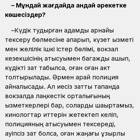
– Мұндай жағдайда қандай әрекетке
көшесіздер?
–Күдік тудырған адамды арнайы
тексеру бөлмесіне апарып, күзет қызметі
мен желілік ішкі істер бөлімі, вокзал
кезекшісінің қатысуымен багажды ашып,
күдікті зат табылса, оған оған акт
толтырылады. Әрмен қарай полиция
айналысады. Ал иесіз затты тапқанда
вокзалда лаңкестік орталығының
қызметкерлері бар, соларды шақыртамыз,
кинологтар иттерін жетектеп келіп,
полицияның қатысуымен тексереді,
қауіпсіз зат болса, оған жаңағы құзырлы