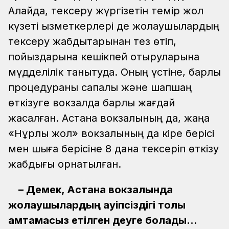
Алайда, тексеру жүргізетін темір жол
күзеті қызметкерлері де жолаушылардың
тексеру жабдықтарынан тез өтіп,
пойыздарына кешікпей отыруларына
мүдделілік танытуда. Оның үстіне, барлық
процедураны сапалы және шапшаң
өткізуге вокзалда барлық жағдай
жасалған. Астана вокзалының да, жаңа
«Нұрлы жол» вокзалының да кіре берісі
мен шыға берісіне 8 дана тексеріп өткізу
жабдығы орнатылған.
– Демек, Астана вокзалында
жолаушылардың қауіпсіздігі толық
қамтамасыз етілген деуге болады...