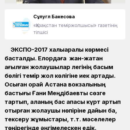
Сұлугүл Бакесова
«Қазақстан теміржолшысы» газетінің
тілшісі
ЭКСПО-2017 халықаралық көрмесі
басталды. Елордаға жан-жақтан
ағылған жолаушылар легінің басым
бөлігі темір жол көлігіне иек артады.
Осыған орай
Астана вокзалының
бастығы Ғани Меңдібаевты сөзге
тартып, қаланың бас қақпасы күрт артып
отырған жолаушы нөпіріне дайын ба,
тексеру жұмыстары, т.т. мәселелер
төңірегінде әңгімелескен едік.