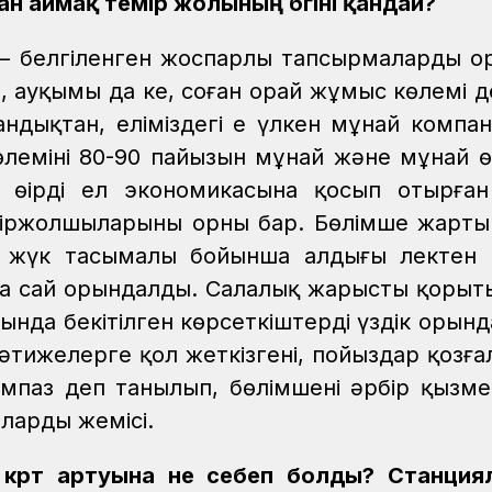
 аймақ темір жолының бүгіні қандай?
ы – белгіленген жоспарлы тапсырмаларды о
, ауқымы да кең, соған орай жұмыс көлемі д
андықтан, еліміздегі ең үлкен мұнай компа
лемінің 80-90 пайызын мұнай және мұнай ө
 өңірдің ел экономикасына қосып отырған
міржолшыларының орны бар. Бөлімше жарт
 жүк тасымалы бойынша алдыңғы лектен к
рға сай орындалды. Салалық жарыстың қоры
да бекітілген көрсеткіштердің үздік орынд
әтижелерге қол жеткізгені, пойыздар қозға
ңімпаз деп танылып, бөлімшенің әрбір қызме
лардың жемісі.
 күрт артуына не себеп болды? Станци