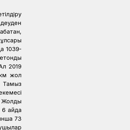
тілдіру
деуден
абатан,
Құлсары
а 1039-
бетонды
Ал 2019
 км жол
. Тамыз
кемесі
 Жолдың
 6 айда
ынша 73
аушылар