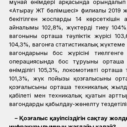
мұнай өнімдері арқасында орындалы
«Атырау ЖТ бөлімшесі» филиалы 2019 
бекітілген жоспардың 14 көрсеткішін
айналымы 102,8%, жүктерді тиеу 104%, 
вагонының орташа тәуліктік жүрісі 1
104,3%, вагонға статистикалық жүктеме 
вагондарының бос жүрісінің тиелгенг
операциясында бос тұруының орташа ұ
өнімділігі 105,3%, локомотивтің орташа
101,3%, жүк пойызы қозғалысының ор
қозғалысының орташа техникалық жылд
қабілеті мен техникалық қуатын артт
вагондарды қабылдау-жөнелту тездетіліп
– Қозғалыс қауіпсіздігін сақтау жо
инфрақұрылымның жағдайы қалай?