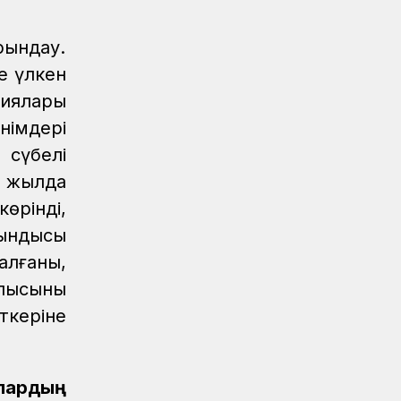
Жаңалықтар
04.08.2026
рындау.
«Жүк тасымалының» жетістігі
е үлкен
Аймақтар
04.08.2026
ниялары
Мерейлі мереке, лайықты марапат
німдері
Аймақтар
04.08.2026
 сүбелі
Құрмет төрінде – теміржолшылар
ы жылда
өрінді,
Аймақтар
04.08.2026
Ақтөбеде үздік теміржолшылар
тындысы
марапатталды
алғаны,
Аймақтар
04.08.2026
лысының
«Ахау Семей» шырқалған күн...
ткеріне
Аймақтар
04.08.2026
Мерейлі марапат
ялардың
Аймақтар
04.08.2026