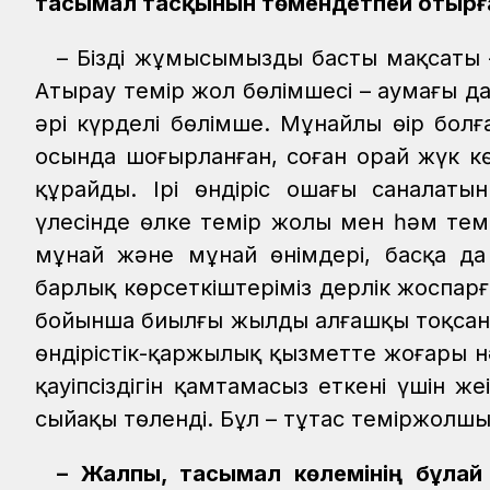
тасымал тасқынын төмендетпей отырған
– Біздің жұмысымыздың басты мақсат
Атырау темір жол бөлімшесі – аумағы да
әрі күрделі бөлімше. Мұнайлы өңір болғ
осында шоғырланған, соған орай жүк кө
құрайды. Ірі өндіріс ошағы саналатын
үлесінде өлке темір жолы мен һәм те
мұнай және мұнай өнімдері, басқа да
барлық көрсеткіштеріміз дерлік жоспа
бойынша биылғы жылдың алғашқы тоқсанын
өндірістік-қаржылық қызметте жоғары н
қауіпсіздігін қамтамасыз еткені үшін же
сыйақы төленді. Бұл – тұтас теміржолшы
– Жалпы, тасымал көлемінің бұлай