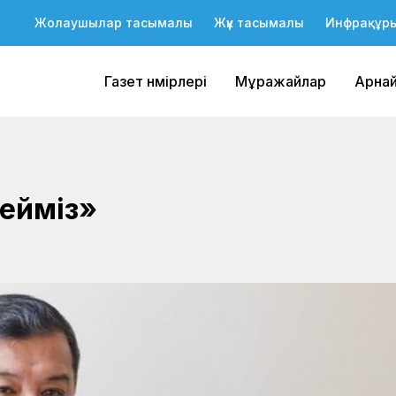
Жолаушылар тасымалы
Жүк тасымалы
Инфрақұр
Газет нөмірлері
Мұражайлар
Арна
мейміз»