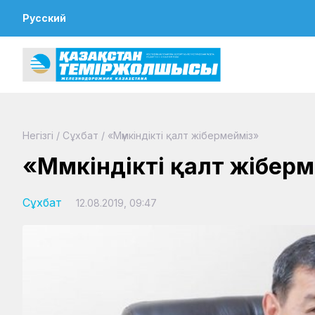
Русский
Негізгі
/
Сұхбат
/
«Мүмкіндікті қалт жібермейміз»
«Мүмкіндікті қалт жібер
Сұхбат
12.08.2019, 09:47