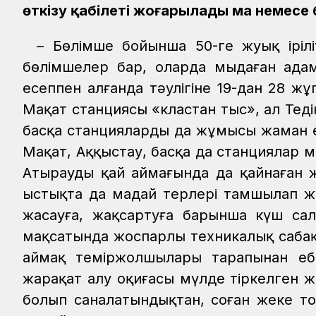
өткізу қабілеті жоғарылады ма немесе
– Бөлімше бойынша 50-ге жуық іріл
бөлімшелер бар, оларда мыңдаған адам 
есеппен алғанда тәулігіне 19-дан 28 жұ
Мақат станциясы «кластан тыс», ал Теңдік
басқа станциялардың да жұмысы жаман е
Мақат, Аққыстау, басқа да станциялар 
Атыраудың қай аймағында да қайнаған
ыстықта да маңдай терлері тамшылап жүр
жасауға, жақсартуға барынша күш сал
мақсатында жоспарлы техникалық сабақт
аймақ теміржолшылары тарапынан еңбе
жарақат алу оқиғасы мүлде тіркелген 
болып саналатындықтан, соған жеке тоқ