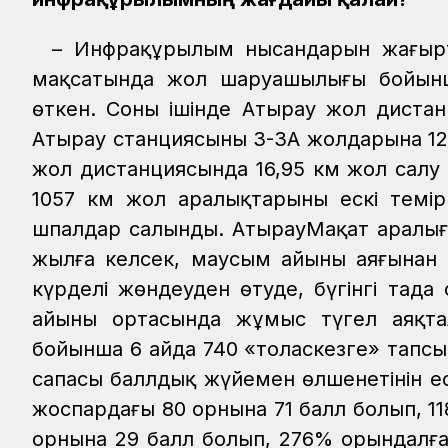
– Инфрақұрылым нысандарын жаңғырту
мақсатында жол шаруашылығы бойынш
өткен. Соның ішінде Атырау жол дистан
Атырау станциясының 3-3А жолдарына 12
жол дистанциясында 16,95 км жол салу 
1057 км жол аралықтарының ескі темі
шпалдар салынды. АтырауМақат аралығы
жылға келсек, маусым айының аяғынан
күрделі жөндеуден өтуде, бүгінгі таң
айының ортасында жұмыс түгел аяқт
бойынша 6 айда 740 «толаскезге» тапсыр
сапасы баллдық жүйемен өлшенетінін е
жоспардағы 80 орнына 71 балл болып, 
орнына 29 балл болып, 276% орындалғ