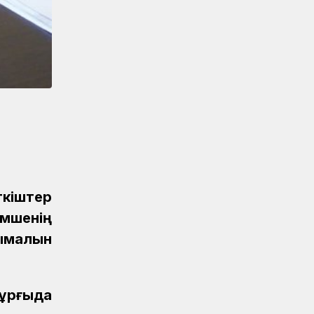
Аймақтар
04.08.2026
Ғасырлық тарихы бар вокзалдар
жаңарды
Қауіпсіздік
04.08.2026
Қауіпсіздік сызығынан аттама...
Қауіпсіздік
04.08.2026
Жүргізушілерге жадынама таратты
ҚТЖ келбеті
04.08.2026
Үздік атанған үштік
кіштер
мшенің
Жаңалықтар
04.08.2026
Ерен еңбектері еленді
ымалын
Жаңалықтар
04.08.2026
Астана станциясының теміржол
тұрғыда
өткелінде «Қауіпсіз өткел» акциясы
өтті