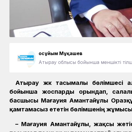
Қосұйым Мұқашев
Атырау облысы бойынша меншікті тілш
Атырау жүк тасымалы бөлімшесі 
бойынша жоспарды орындап, салалы
басшысы Мағауия Амантайұлы Оразқұ
қамтамасыз ететін бөлімшенің жұмысы
– Мағауия Амантайұлы, жақсы жетіс