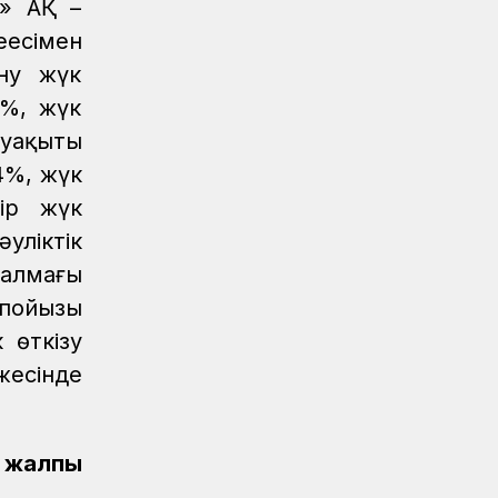
» АҚ –
ңесімен
ану жүк
3%, жүк
 уақыты
4%, жүк
бір жүк
уліктік
салмағы
 пойызы
 өткізу
жесінде
, жалпы