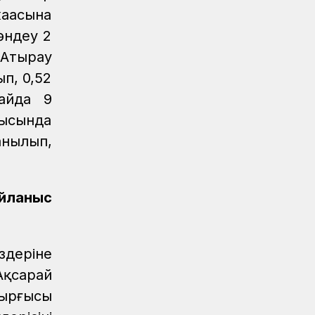
аңасына
өндеу 2
-Атырау
п, 0,52
айда 9
ысында
нылып,
айланыс
здеріне
Ақсарай
дырғысы