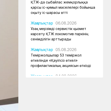
ҚТЖ-да сыбайлас жемқорлыққа
қарсы іс-қимыл мәселелері бойынша
оқыту іс-шарасы өтті
Жаңалықтар
06.08.2026
Ұзақ мерзімді сервистік қызмет
көрсету ҚТЖ локомотив паркінің
сенімділігін арттырады
Жаңалықтар
05.08.2026
Теміржолшылар 53 теміржол
өткелінде «Қауіпсіз өткел»
профилактикалық акциясын өткізді
Жаңалықтар
04.08.2026
Құрық порты 2026 жылдың І-ші
жарты жылындағы жұмысын
қорытындылады
Аймақтар
04.08.2026
Боранды бекеттің бас қақпасы