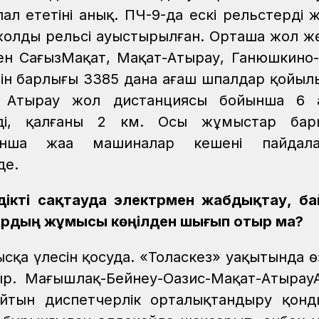
 ететіні анық. ПЧ-9-да ескі рельстерді ж
жолдың рельсі ауыстырылған. Орташа жол ж
інен СағызМақат, Мақат-Атырау, Ганюшкино
ін барлығы 3385 дана ағаш шпалдар қойылы
. Атырау жол дистанциясы бойынша 6 
лді, қалғаны 2 км. Осы жұмыстар бар
нша жаңа машиналар кешені пайдала
де.
дікті сақтауда электрмен жабдықтау, б
ардың жұмысы көңілден шығып отыр ма?
сқа үлесін қосуда. «Толаскез» уақытында ө
р. Маңғышлақ-Бейнеу-Оазис-Мақат-Атырау
айтын диспетчерлік орталықтандыру қон