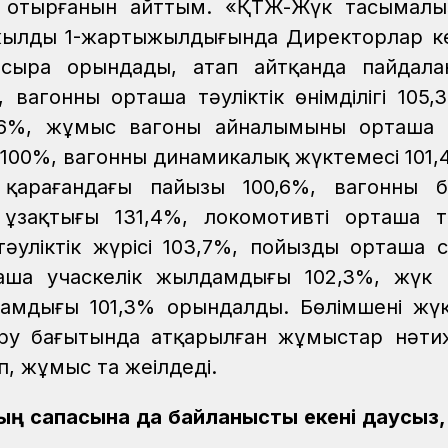
п отырғанын айттым. «ҚТЖ-Жүк тасымалы
жылдың 1-жартыжылдығында Директорлар ке
 асыра орындады, атап айтқанда пайдал
вагонның орташа тәуліктік өнімділігі 105,
03,6%, жұмыс вагоны айналымының орташа
100%, вагонның динамикалық жүктемесі 101,
е қарағандағы пайызы 100,6%, вагонның 
зақтығы 131,4%, локомотивтің орташа тә
 тәуліктік жүрісі 103,7%, пойыздың орташа 
таша учаскелік жылдамдығы 102,3%, жүк
амдығы 101,3% орындалды. Бөлімшенің жүк
ыру бағытында атқарылған жұмыстар нәти
, жұмыс та жеңілдеді.
лдың сапасына да байланысты екені даусыз