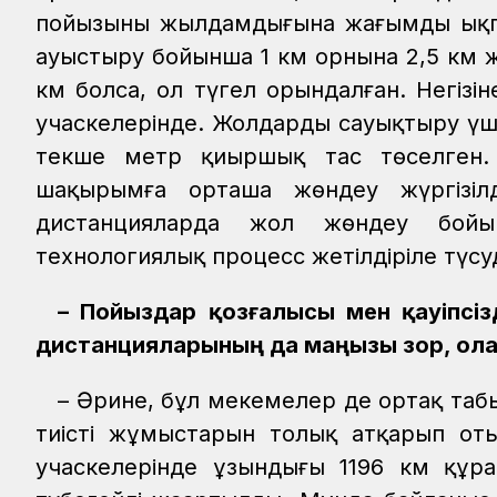
пойызының жылдамдығына жағымды ықпал
ауыстыру бойынша 1 км орнына 2,5 км 
км болса, ол түгел орындалған. Негіз
учаскелерінде. Жолдарды сауықтыру үш
текше метр қиыршық тас төселген
шақырымға орташа жөндеу жүргізі
дистанцияларда жол жөндеу бойы
технологиялық процесс жетілдіріле түсу
– Пойыздар қозғалысы мен қауіпсіз
дистанцияларының да маңызы зор, ол
– Әрине, бұл мекемелер де ортақ табы
тиісті жұмыстарын толық атқарып оты
учаскелерінде ұзындығы 1196 км құр