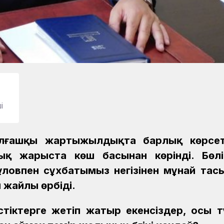
і
алғашқы жартыжылдықта барлық көрсет
қ жарыста көш басынан көрінді. Бөлі
ловпен сұхбатымыз негізінен мұнай тас
 жайлы өрбіді.
тіктерге жетіп жатыр екенсіздер, осы 