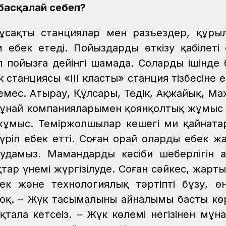
 басқалай себеп?
іұсақты станциялар мен разъездер, құр
еңбек етеді. Пойыздардың өткізу қабілеті
п пойызға дейінгі шамада. Солардың ішінде
 станциясы «ІІІ класты» станция тізбесіне ен
мес. Атырау, Құлсары, Теңдік, Ақжайық, Ма
мұнай компанияларымен қоянқолтық жұмыс і
 жұмыс. Теміржолшылар кешегі ми қайната
іп еңбек етті. Соған орай олардың еңбек ж
удамыз. Мамандардың кәсіби шеберлігін 
ар үнемі жүргізілуде. Соған сәйкес, жарт
к және технологиялық тәртіпті бұзу, өнд
жоқ. – Жүк тасымалының айналымы басты кө
тала кетсеңіз. – Жүк көлемі негізінен мұн