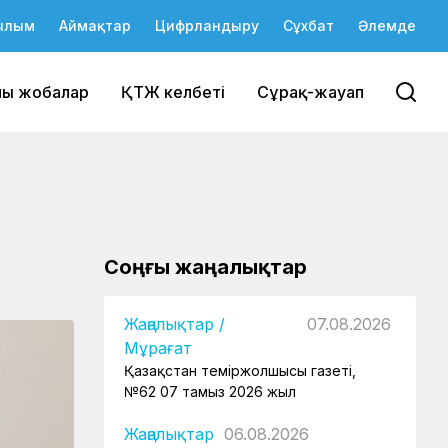
ылым
Аймақтар
Цифрландыру
Сұхбат
Әлемде
йы жобалар
ҚТЖ келбеті
Сұрақ-жауап
Соңғы жаңалықтар
Жаңалықтар
/
07.08.2026
Мұрағат
Қазақстан теміржолшысы газеті,
№62 07 тамыз 2026 жыл
Жаңалықтар
06.08.2026