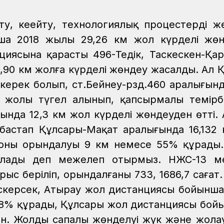
, кеңейту, технологиялық процестерді же
а 2018 жылы 29,26 км жол күрделі жөн
циясына қарасты 496-Теңдік, Таскескен-Қар
,90 км жолға күрделі жөндеу жасалды. Ал 
керек болып, ст.Бейнеу-рзд.460 аралығынд
р жолы түгел алынып, қапсырмалы темір
нда 12,3 км жол күрделі жөндеуден өтті. 
 бастап Құлсары-Мақат аралығында 16,132
да оның орындалуы 9 км немесе 55% құрады
алады деп межелеп отырмыз. НЖС-13 ме
ыс беріліп, орындалғаны 733, 1686,7 сағат.
скерсек, Атырау жол дистанциясы бойынша
118% құрады, Құлсары жол дистанциясы бой
ан. Жолдың сапалы жөнделуі жүк және жол