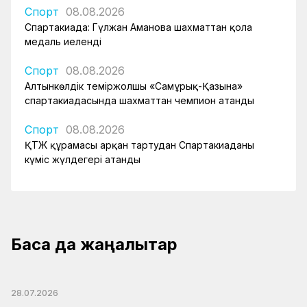
Спорт
08.08.2026
Спартакиада: Гүлжан Аманова шахматтан қола
медаль иеленді
Спорт
08.08.2026
Алтынкөлдік теміржолшы «Самұрық-Қазына»
спартакиадасында шахматтан чемпион атанды
Спорт
08.08.2026
ҚТЖ құрамасы арқан тартудан Спартакиаданың
күміс жүлдегері атанды
Басқа да жаңалықтар
28.07.2026