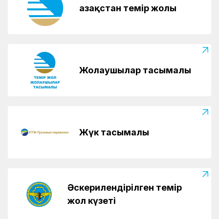
Қазақстан темір жолы
Жолаушылар тасымалы
Жүк тасымалы
Әскерилендірілген темір
жол күзеті