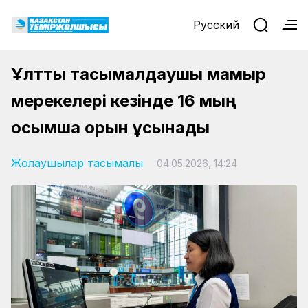
Русский
Ұлттық тасымалдаушы мамыр
мерекелері кезінде 16 мың
қосымша орын ұсынады
Жолаушылар тасымалы
04.05.2026, 14:24