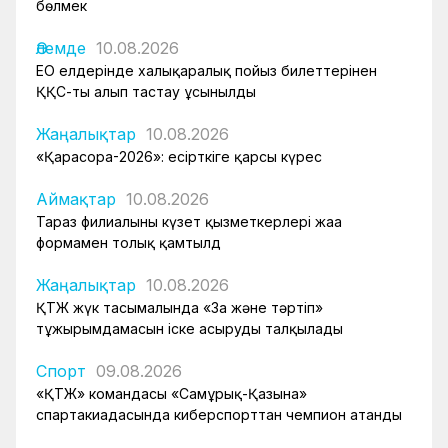
бөлмек
Әлемде
10.08.2026
ЕО елдерінде халықаралық пойыз билеттерінен
ҚҚС-ты алып тастау ұсынылды
Жаңалықтар
10.08.2026
«Қарасора-2026»: есірткіге қарсы күрес
Аймақтар
10.08.2026
Тараз филиалының күзет қызметкерлері жаңа
формамен толық қамтылд
Жаңалықтар
10.08.2026
ҚТЖ жүк тасымалында «Заң және тәртіп»
тұжырымдамасын іске асыруды талқылады
Спорт
09.08.2026
«ҚТЖ» командасы «Самұрық-Қазына»
спартакиадасында киберспорттан чемпион атанды