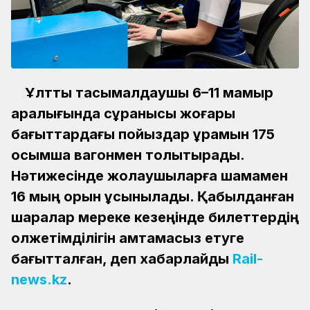
Ұлттық тасымалдаушы 6–11 мамыр
аралығында сұранысы жоғары
бағыттардағы пойыздар құрамын 175
қосымша вагонмен толықтырады.
Нәтижесінде жолаушыларға шамамен
16 мың орын ұсынылады. Қабылданған
шаралар мереке кезеңінде билеттердің
қолжетімділігін қамтамасыз етуге
бағытталған, деп хабарлайды
Rail-
news.kz
.