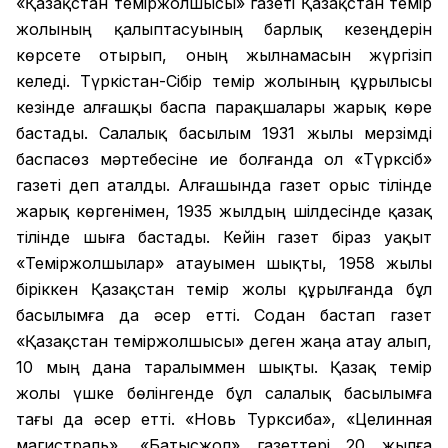
«Қазақстан теміржолшысы» газеті Қазақстан темір
жолының қалыптасуының барлық кезеңдерін
көрсете отырып, оның жылнамасын жүргізіп
келеді. Түркістан-Сібір темір жолының құрылысы
кезінде алғашқы баспа парақшалары жарық көре
бастады. Салалық басылым 1931 жылы мерзімді
баспасөз мәртебесіне ие болғанда ол «Түрксіб»
газеті деп аталды. Алғашында газет орыс тілінде
жарық көргенімен, 1935 жылдың шілдесінде қазақ
тілінде шыға бастады. Кейін газет біраз уақыт
«Теміржолшылар» атауымен шықты, 1958 жылы
біріккен Қазақстан темір жолы құрылғанда бұл
басылымға да әсер етті. Содан бастап газет
«Қазақстан теміржолшысы» деген жаңа атау алып,
10 мың дана таралыммен шықты. Қазақ темір
жолы үшке бөлінгенде бұл салалық басылымға
тағы да әсер етті. «Новь Турксиба», «Целинная
магистраль», «Батысжол» газеттері 20 жылға