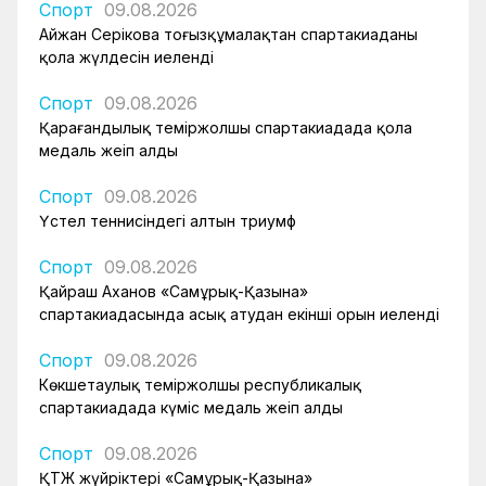
Спорт
09.08.2026
Айжан Серікова тоғызқұмалақтан спартакиаданың
қола жүлдесін иеленді
Спорт
09.08.2026
Қарағандылық теміржолшы спартакиадада қола
медаль жеңіп алды
Спорт
09.08.2026
Үстел теннисіндегі алтын триумф
Спорт
09.08.2026
Қайраш Аханов «Самұрық-Қазына»
спартакиадасында асық атудан екінші орын иеленді
Спорт
09.08.2026
Көкшетаулық теміржолшы республикалық
спартакиадада күміс медаль жеңіп алды
Спорт
09.08.2026
ҚТЖ жүйріктері «Самұрық-Қазына»