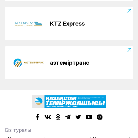
KTZ Express
Қазтеміртранс
Біз туралы