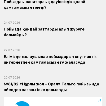
Пойыздағы санитарлық қауіпсіздік қалай
қамтамасыз етіледі?
24.07.2026
Пойызда қандай заттарды алып жүруге
болмайды?
22.07.2026
Елімізде жолаушылар пойыздарын спутниктік
интернетпен қамтамасыз ету жалғасуда
20.07.2026
№81/82 «Нұрлы жол – Орал» Тальго пойызында
әйелдер вагоны іске қосылады