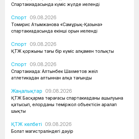
Спартакиадасында күміс жүлде иеленді
Спорт
09.08.2026
Томирис Атымжанова «Самұрық-Қазына»
спартакиадасында екінші орын иеленді
Спорт
09.08.2026
ҚТЖ қоржыны тағы бір күміс алқамен толықты
Спорт
09.08.2026
Спартакиада: Алтынбек Шахметов жеңіл
атлетикадан алтыннан алқа тағынды
Жаңалықтар
09.08.2026
ҚТЖ Басқарма төрағасы спартакиаданың ашылуына
қатысып, елорданың теміржол объектісін аралап
шықты
ҚТЖ келбеті
09.08.2026
Болат магистраліндегі дәуір