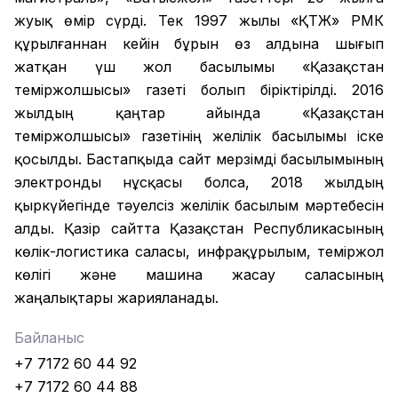
жуық өмір сүрді. Тек 1997 жылы «ҚТЖ» РМК
құрылғаннан кейін бұрын өз алдына шығып
жатқан үш жол басылымы «Қазақстан
теміржолшысы» газеті болып біріктірілді. 2016
жылдың қаңтар айында «Қазақстан
теміржолшысы» газетінің желілік басылымы іске
қосылды. Бастапқыда сайт мерзімді басылымының
электронды нұсқасы болса, 2018 жылдың
қыркүйегінде тәуелсіз желілік басылым мәртебесін
алды. Қазір сайтта Қазақстан Республикасының
көлік-логистика саласы, инфрақұрылым, теміржол
көлігі және машина жасау саласының
жаңалықтары жарияланады.
Байланыс
+7 7172 60 44 92
+7 7172 60 44 88