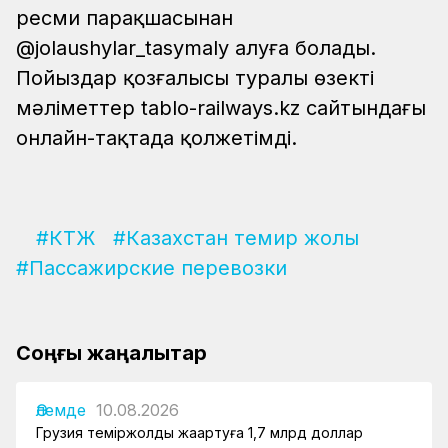
ресми парақшасынан
@jolaushylar_tasymaly алуға болады.
Пойыздар қозғалысы туралы өзекті
мәліметтер tablo-railways.kz сайтындағы
онлайн-тақтада қолжетімді.
#КТЖ
#Казахстан темир жолы
#Пассажирские перевозки
Соңғы жаңалықтар
Әлемде
10.08.2026
Грузия теміржолды жаңартуға 1,7 млрд доллар