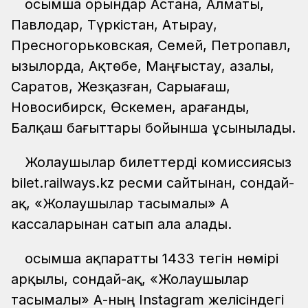
Қосымша орындар Астана, Алматы,
Павлодар, Түркістан, Атырау,
Пресногорьковская, Семей, Петропавл,
Қызылорда, Ақтөбе, Маңғыстау, Қазалы,
Саратов, Жезқазған, Сарыағаш,
Новосибирск, Өскемен, Қарағанды,
Балқаш бағыттары бойынша ұсынылады.
Жолаушылар билеттерді комиссиясыз
bilet.railways.kz ресми сайтынан, сондай-
ақ, «Жолаушылар тасымалы» АҚ
кассаларынан сатып ала алады.
Қосымша ақпаратты 1433 тегін нөмірі
арқылы, сондай-ақ, «Жолаушылар
тасымалы» АҚ-ның Instagram желісіндегі