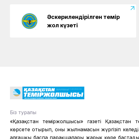
Әскерилендірілген темір
жол күзеті
Біз туралы
«Қазақстан теміржолшысы» газеті Қазақстан те
көрсете отырып, оның жылнамасын жүргізіп келеді.
алғашқы баспа парақшалары жарық көре бастады.