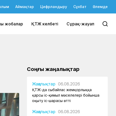
ылым
Аймақтар
Цифрландыру
Сұхбат
Әлемде
йы жобалар
ҚТЖ келбеті
Сұрақ-жауап
Соңғы жаңалықтар
Жаңалықтар
06.08.2026
ҚТЖ-да сыбайлас жемқорлыққа
қарсы іс-қимыл мәселелері бойынша
оқыту іс-шарасы өтті
Жаңалықтар
06.08.2026