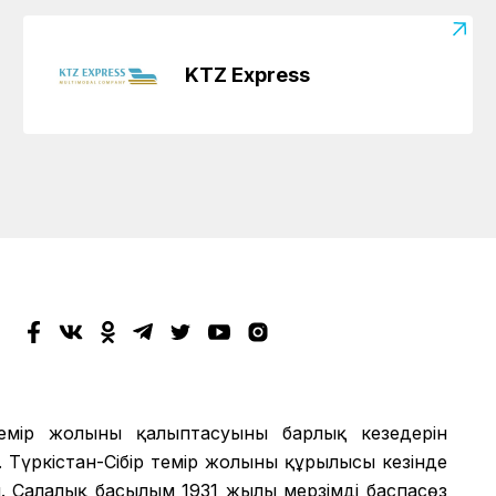
KTZ Express
мір жолының қалыптасуының барлық кезеңдерін
 Түркістан-Сібір темір жолының құрылысы кезінде
 Салалық басылым 1931 жылы мерзімді баспасөз