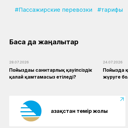
#Пассажирские перевозки
#тарифы
Басқа да жаңалықтар
28.07.2026
24.07.2026
Пойыздағы санитарлық қауіпсіздік
Пойызда қ
қалай қамтамасыз етіледі?
жүруге б
Қазақстан темір жолы