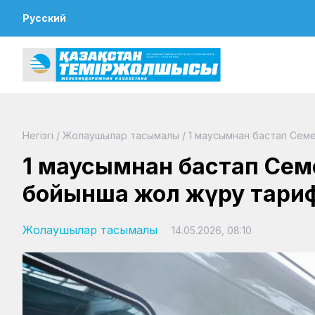
Русский
Негізгі
/
Жолаушылар тасымалы
/
1 маусымнан бастап Семе
1 маусымнан бастап Сем
бойынша жол жүру тариф
Жолаушылар тасымалы
14.05.2026, 08:10