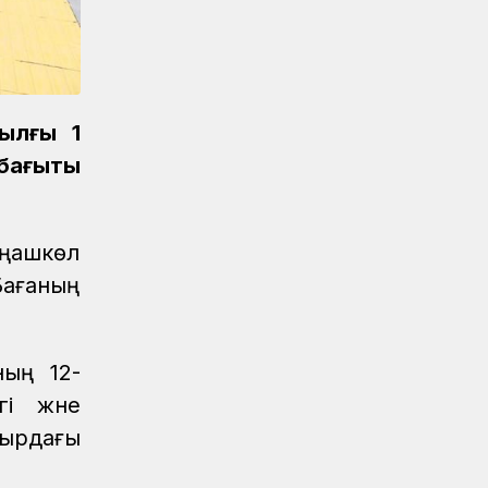
Қауіпсіздік
04.08.2026
Қауіпсіздік сызығынан аттама...
Қауіпсіздік
04.08.2026
Жүргізушілерге жадынама таратты
ылғы 1
ҚТЖ келбеті
04.08.2026
бағыты
Үздік атанған үштік
Жаңалықтар
04.08.2026
Ерен еңбектері еленді
ңашкөл
Бағаның
Жаңалықтар
04.08.2026
Астана станциясының теміржол
өткелінде «Қауіпсіз өткел» акциясы
өтті
ның 12-
і және
Жаңалықтар
04.08.2026
«Жүк тасымалының» жетістігі
мырдағы
Аймақтар
04.08.2026