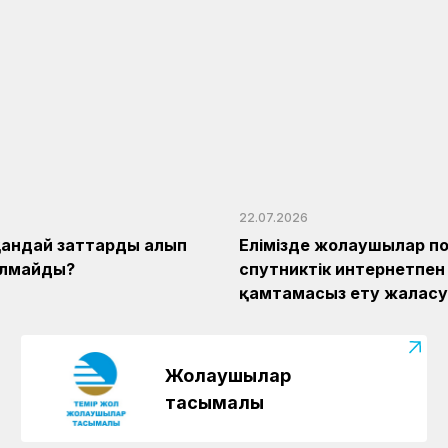
22.07.2026
андай заттарды алып
Елімізде жолаушылар п
олмайды?
спутниктік интернетпен
қамтамасыз ету жалғас
Жолаушылар
тасымалы