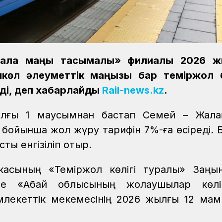
Қала маңы тасымалы» филиалы 2026 ж
көл әлеуметтік маңызы бар теміржол 
ді, деп хабарлайды
Rail-news.kz
.
жылғы 1 маусымнан бастап Семей – Жала
 бойынша жол жүру тарифін 7%-ға өсіреді. 
ты енгізіліп отыр.
икасының «Теміржол көлігі туралы» Заңы
не «Абай облысының жолаушылар көліг
лекеттік мекемесінің 2026 жылғы 12 ма