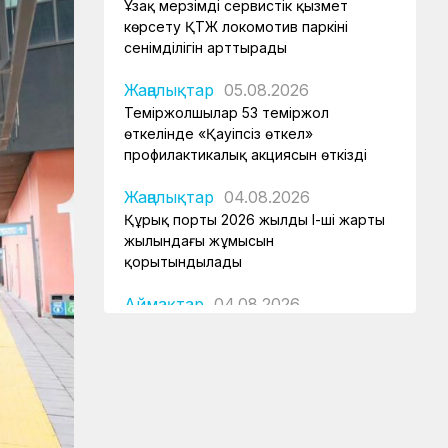
Ұзақ мерзімді сервистік қызмет
көрсету ҚТЖ локомотив паркінің
сенімділігін арттырады
Жаңалықтар
05.08.2026
Теміржолшылар 53 теміржол
өткелінде «Қауіпсіз өткел»
профилактикалық акциясын өткізді
Жаңалықтар
04.08.2026
Құрық порты 2026 жылдың І-ші жарты
жылындағы жұмысын
қорытындылады
Аймақтар
04.08.2026
Боранды бекеттің бас қақпасы
Аймақтар
04.08.2026
Ғасырлық тарихы бар вокзалдар
жаңарды