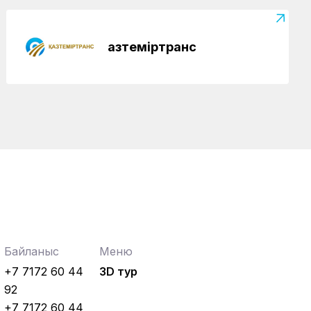
ашылды
Жаңалықтар
04.08.2026
Қазтеміртранс
Теміржолшылардың мерекелік
демалысы
Байланыс
Меню
+7 7172 60 44
3D тур
92
+7 7172 60 44