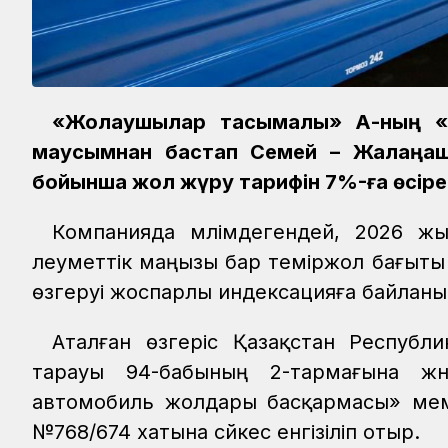
«Жолаушылар тасымалы» АҚ-ның «
маусымнан бастап Семей – Жалаңаш
бойынша жол жүру тарифін 7%-ға өсіре
Компанияда мәлімдегендей, 2026 
әлеуметтік маңызы бар теміржол бағыты
өзгеруі жоспарлы индексацияға байланыс
Аталған өзгеріс Қазақстан Республ
тарауы 94-бабының 2-тармағына жә
автомобиль жолдары басқармасы» мем
№768/674 хатына сәйкес енгізіліп отыр.