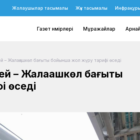
Жолаушылар тасымалы
Жүк тасымалы
Инфрақұр
Газет нөмірлері
Мұражайлар
Арна
й – Жалаңашкөл бағыты бойынша жол жүру тарифі өседі
ей – Жалаңашкөл бағыты
і өседі