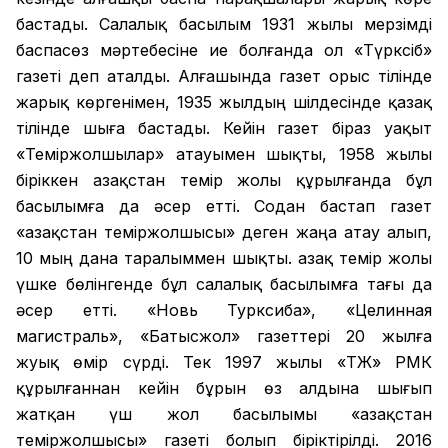
бастады. Салалық басылым 1931 жылы мерзімді
баспасөз мәртебесіне ие болғанда ол «Түрксіб»
газеті деп аталды. Алғашында газет орыс тілінде
жарық көргенімен, 1935 жылдың шілдесінде қазақ
тілінде шыға бастады. Кейін газет біраз уақыт
«Теміржолшылар» атауымен шықты, 1958 жылы
біріккен Қазақстан темір жолы құрылғанда бұл
басылымға да әсер етті. Содан бастап газет
«Қазақстан теміржолшысы» деген жаңа атау алып,
10 мың дана таралыммен шықты. Қазақ темір жолы
үшке бөлінгенде бұл салалық басылымға тағы да
әсер етті. «Новь Турксиба», «Целинная
магистраль», «Батысжол» газеттері 20 жылға
жуық өмір сүрді. Тек 1997 жылы «ҚТЖ» РМК
құрылғаннан кейін бұрын өз алдына шығып
жатқан үш жол басылымы «Қазақстан
теміржолшысы» газеті болып біріктірілді. 2016