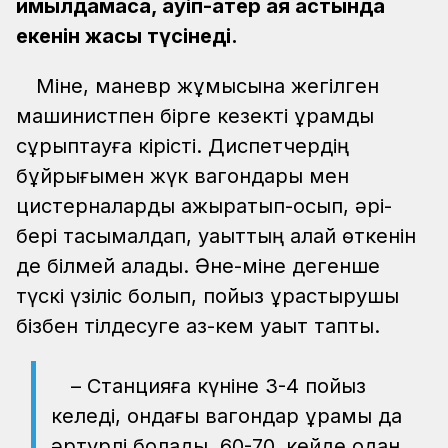
қимылдамаса, қауіп-қатер аяқ астында
екенін жақсы түсінеді.
Міне, маневр жұмысына жегілген
машинистпен бірге кезекті құрамды
сұрыптауға кірісті. Диспетчердің
бұйрығымен жүк вагондары мен
цистерналарды ажыратып-қосып, әрі-
бері тасымалдап, уақыттың қалай өткенін
де білмей қалады. Әне-міне дегенше
түскі үзіліс болып, пойыз құрастырушы
бізбен тілдесуге аз-кем уақыт тапты.
– Станцияға күніне 3-4 пойыз
келеді, ондағы вагондар құрамы да
әртүрлі болады, 60-70, кейде одан