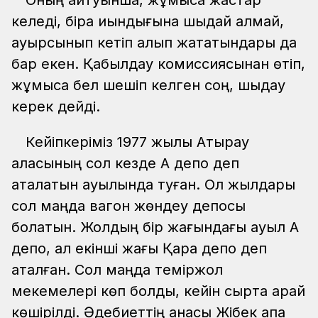
Оның айтуынша, жұмысқа жастар
келеді, бірақ қиындығына шыдай алмай,
ауырсынып кетіп қалып жататындары да
бар екен. Қабылдау комиссиясынан өтіп,
жұмысқа бел шешіп келген соң, шыдау
керек дейді.
Кейіпкеріміз 1977 жылы Атырау
қаласының сол кезде Ақ депо деп
аталатын ауылында туған. Ол жылдары
сол маңда вагон жөндеу депосы
болатын. Жолдың бір жағындағы ауыл Ақ
депо, ал екінші жағы Қара депо деп
аталған. Сол маңда теміржол
мекемелері көп болды, кейін сыртқа қарай
көшірілді. Әдебиеттің анасы Жібек апа