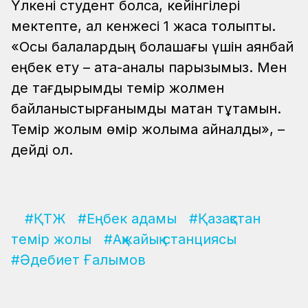
Үлкені студент болса, кейінгілері
мектепте, ал кенжесі 1 жасқа толыпты.
«Осы балалардың болашағы үшін аянбай
еңбек ету – ата-аналық парызымыз. Мен
де тағдырымды темір жолмен
байланыстырғанымды мақтан тұтамын.
Темір жолым өмір жолыма айналды», –
дейді ол.
#ҚТЖ
#Еңбек адамы
#Қазақстан
темір жолы
#Ақжайық станциясы
#Әдебиет Ғалымов