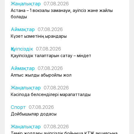
Жаңалықтар
07.08.2026
Астана – 1 вокзалы заманауи, қауіпсіз және жайлы
болады
Аймақтар
07.08.2026
Күзет қызметінің қырандары
Қауіпсіздік
07.08.2026
Қауіпсіздік талаптарын сақтау – міндет
Аймақтар
07.08.2026
Алпыс жылдық абыройлы жол
Жаңалықтар
07.08.2026
Кәсіподақ белсенділері марапатталды
Спорт
07.08.2026
Дойбышылар додасы
Жаңалықтар
07.08.2026
Темір жолдағы қауіпсіздік бойынша ҚТЖ акциясына