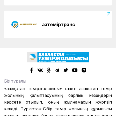
Қазтеміртранс
Біз туралы
«Қазақстан теміржолшысы» газеті Қазақстан темір
жолының қалыптасуының барлық кезеңдерін
көрсете отырып, оның жылнамасын жүргізіп
келеді. Түркістан-Сібір темір жолының құрылысы
кезінде алғашқы баспа парақшалары жарық көре