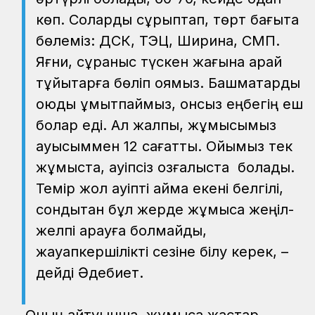
көп. Соларды сұрыптап, төрт бағытқа
бөлеміз: ДСК, ТЭЦ, Ширина, СМП.
Яғни, сұраныс түскен жағына қарай
тұйықтарға бөліп қоямыз. Башмақтарды
қоюды ұмытпаймыз, онсыз еңбегің еш
болар еді. Ал жалпы, жұмысымыз
ауысыммен 12 сағаттық. Ойымыз тек
жұмыста, қауіпсіз қозғалыста болады.
Темір жол қауіпті аймақ екені белгілі,
сондықтан бұл жерде жұмысқа жеңіл-
желпі қарауға болмайды,
жауапкершілікті сезіне білу керек, –
дейді Әдебиет.