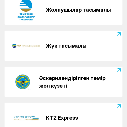
Жолаушылар тасымалы
Жүк тасымалы
Әскерилендірілген темір
жол күзеті
KTZ Express