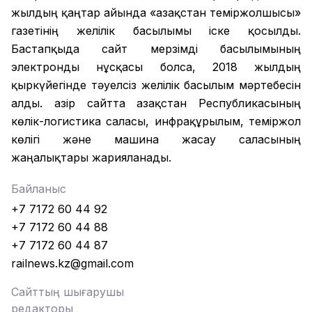
жылдың қаңтар айында «Қазақстан теміржолшысы»
газетінің желілік басылымы іске қосылды.
Бастапқыда сайт мерзімді басылымының
электронды нұсқасы болса, 2018 жылдың
қыркүйегінде тәуелсіз желілік басылым мәртебесін
алды. Қазір сайтта Қазақстан Республикасының
көлік-логистика саласы, инфрақұрылым, теміржол
көлігі және машина жасау саласының
жаңалықтары жарияланады.
Байланыс
+7 7172 60 44 92
+7 7172 60 44 88
+7 7172 60 44 87
railnews.kz@gmail.com
Сайттың шығарушы
редакторы