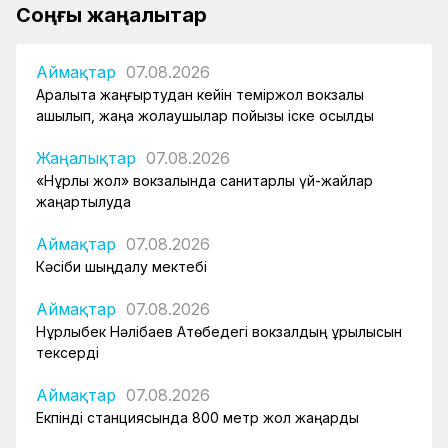
Соңғы жаңалықтар
Аймақтар
07.08.2026
Арқалықта жаңғыртудан кейін теміржол вокзалы
ашылып, жаңа жолаушылар пойызы іске қосылды
Жаңалықтар
07.08.2026
«Нұрлы жол» вокзалында санитарлық үй-жайлар
жаңартылуда
Аймақтар
07.08.2026
Кәсіби шыңдалу мектебі
Аймақтар
07.08.2026
Нұрлыбек Нәлібаев Ақтөбедегі вокзалдың құрылысын
тексерді
Аймақтар
07.08.2026
Екпінді станциясында 800 метр жол жаңарды