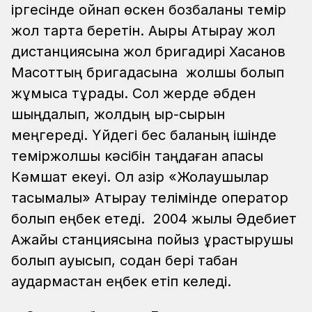
іргесінде ойнап өскен бозбаланы темір
жол тарта беретін. Ақыры Атырау жол
дистанциясына жол бригадирі Хасанов
Мақсоттың бригадасына жолшы болып
жұмысқа тұрады. Сол жерде әбден
шыңдалып, жолдың қыр-сырын
меңгереді. Үйдегі бес баланың ішінде
теміржолшы кәсібін таңдаған апасы
Кәмшат екеуі. Ол қазір «Жолаушылар
тасымалы» Атырау телімінде оператор
болып еңбек етеді. 2004 жылы Әдебиет
Ақжайық станциясына пойыз құрастырушы
болып ауысып, содан бері табан
аудармастан еңбек етіп келеді.