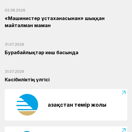
02.08.2026
«Машинистер ұстаханасынан» шыққан
майталман маман
31.07.2026
Бурабайлықтар көш басында
31.07.2026
Кәсібиліктің үлгісі
Қазақстан темір жолы