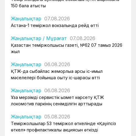
150 бала қатысты
Жаңалықтар
07.08.2026
Астана-1 теміржол вокзалында рейд өтті
Жаңалықтар
/
Мұрағат
07.08.2026
Қазақстан теміржолшысы газеті, №62 07 тамыз 2026
жыл
Жаңалықтар
06.08.2026
ҚТЖ-да сыбайлас жемқорлыққа қарсы іс-қимыл
мәселелері бойынша оқыту іс-шарасы өтті
Жаңалықтар
06.08.2026
Ұзақ мерзімді сервистік қызмет көрсету ҚТЖ
локомотив паркінің сенімділігін арттырады
Жаңалықтар
05.08.2026
Теміржолшылар 53 теміржол өткелінде «Қауіпсіз
өткел» профилактикалық акциясын өткізді