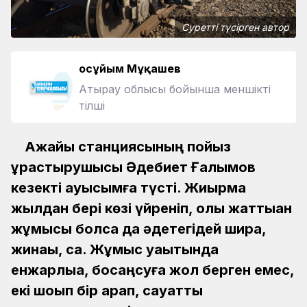
Суретті түсірген автор
Қосұйым Мұқашев
Атырау облысы бойынша меншікті
тілші
Ақжайық станциясының пойыз
құрастырушысы Әдебиет Ғалымов
кезекті ауысымға түсті. Жиырма
жылдан бері көзі үйреніп, қолы жаттыққан
жұмысы болса да әдетегідей ширақ,
жинақы, сақ. Жұмыс уақытында
енжарлыққа, босаңсуға жол берген емес,
екі шоқып бір қарап, сауатты