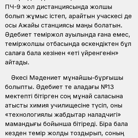
ПЧ-9 жол дистанциясында жолшы
болып жұмыс істеп, қарайтын учаскесі де
осы Ақжайық станциясы маңы болатын.
Әдебиет теміржол ауылында ғана емес,
теміржолшы отбасында өскендіктен бұл
салаға бала кезінен «еті үйренгенін»
айтады.
Әкесі Мәдениет мұнайшы-бұрғышы
болыпты. Әдебиет те қаладағы №13
мектепті бітірген соң мұнай саласына
қатысты химия училищесіне түсіп, оны
«технологиялық жабдықтар наладчигі»
мамандығы бойынша бітіреді. Бірақ бала
кезден темір жолды тоздырып, соның