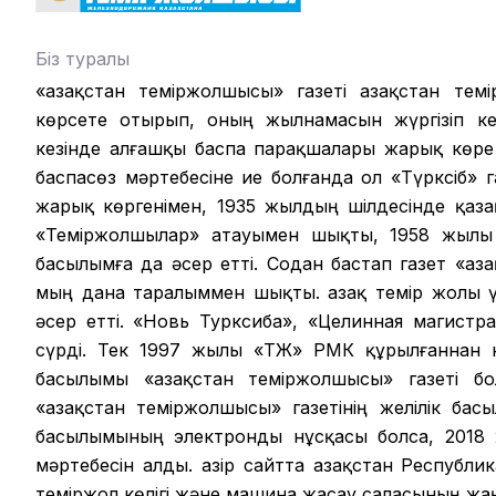
Біз туралы
«Қазақстан теміржолшысы» газеті Қазақстан те
көрсете отырып, оның жылнамасын жүргізіп кел
кезінде алғашқы баспа парақшалары жарық көре
баспасөз мәртебесіне ие болғанда ол «Түрксіб» г
жарық көргенімен, 1935 жылдың шілдесінде қазақ
«Теміржолшылар» атауымен шықты, 1958 жылы б
басылымға да әсер етті. Содан бастап газет «Қа
мың дана таралыммен шықты. Қазақ темір жолы ү
әсер етті. «Новь Турксиба», «Целинная магистр
сүрді. Тек 1997 жылы «ҚТЖ» РМК құрылғаннан
басылымы «Қазақстан теміржолшысы» газеті бо
«Қазақстан теміржолшысы» газетінің желілік ба
басылымының электронды нұсқасы болса, 2018 ж
мәртебесін алды. Қазір сайтта Қазақстан Республ
теміржол көлігі және машина жасау саласының ж