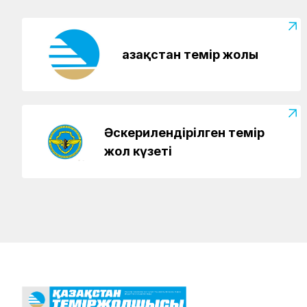
Қазақстан темір жолы
Әскерилендірілген темір
жол күзеті