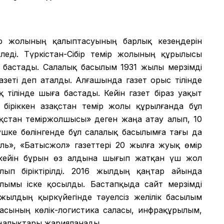
мір жолының қалыптасуының барлық кезеңдерін
еді. Түркістан-Сібір темір жолының құрылысы
 бастады. Салалық басылым 1931 жылы мерзімді
азеті деп аталды. Алғашында газет орыс тілінде
 тілінде шыға бастады. Кейін газет біраз уақыт
іріккен Қазақстан темір жолы құрылғанда бұл
зақстан теміржолшысы» деген жаңа атау алып, 10
шке бөлінгенде бұл салалық басылымға тағы да
аль», «Батысжол» газеттері 20 жылға жуық өмір
 кейін бұрын өз алдына шығып жатқан үш жол
лып біріктірілді. 2016 жылдың қаңтар айында
сылымы іске қосылды. Бастапқыда сайт мерзімді
ылдың қыркүйегінде тәуелсіз желілік басылым
икасының көлік-логистика саласы, инфрақұрылым,
аңалықтары жарияланады.