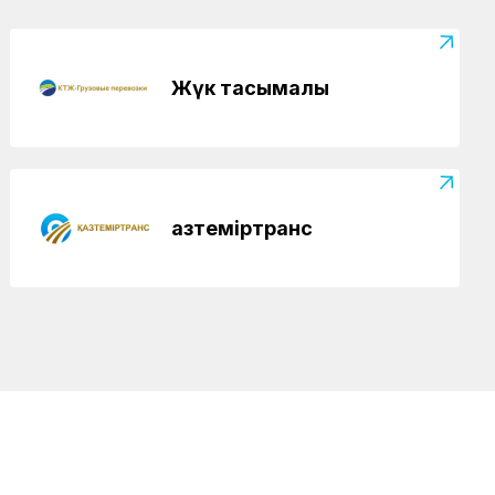
Жүк тасымалы
Қазтеміртранс