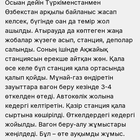
Осыған дейін Түркіменстанмен
Өзбекстан арқылы байланыс жасап
келсек, бүгінде оған да темір жол
ашылды. Атырауда да көптеген жаңа
жобалар жүзеге асып, станция, деполар
салынды. Соның ішінде Ақжайық
станциясын ерекше айтқан жөн. Қала
өсе келе бұл станция қала ортасында
қалып қойды. Мұнай-газ өндіретін
зауыттарға вагон беру кезінде 3-4
өткелден өтеді. Автокөлік жолына
кедергі келтіретін. Қазір станция қала
сыртына көшірілді. Өткелдердегі кедергі
жойылды. Вагон беру-алу жұмыстары
жеңілдеді. Бұл – өте ауқымды жұмыс.