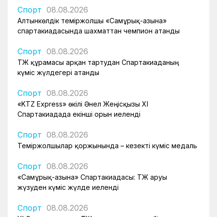
Спорт
08.08.2026
Алтынкөлдік теміржолшы «Самұрық-Қазына»
спартакиадасында шахматтан чемпион атанды
Спорт
08.08.2026
ҚТЖ құрамасы арқан тартудан Спартакиаданың
күміс жүлдегері атанды
Спорт
08.08.2026
«KTZ Express» өкілі Әнел Жеңісқызы XI
Спартакиадада екінші орын иеленді
Спорт
08.08.2026
Теміржолшылар қоржынында – кезекті күміс медаль
Спорт
08.08.2026
«Самұрық-Қазына» Спартакиадасы: ҚТЖ аруы
жүзуден күміс жүлде иеленді
Спорт
08.08.2026