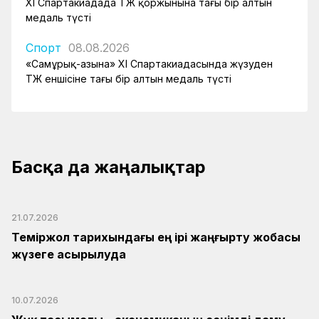
XI Спартакиадада ҚТЖ қоржынына тағы бір алтын
медаль түсті
Спорт
08.08.2026
«Самұрық-Қазына» XI Спартакиадасында жүзуден
ҚТЖ еншісіне тағы бір алтын медаль түсті
Басқа да жаңалықтар
21.07.2026
Теміржол тарихындағы ең ірі жаңғырту жобасы
жүзеге асырылуда
10.07.2026