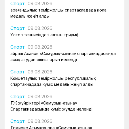
Спорт
09.08.2026
Қарағандылық теміржолшы спартакиадада қола
медаль жеңіп алды
Спорт
09.08.2026
Үстел теннисіндегі алтын триумф
Спорт
09.08.2026
Қайраш Аханов «Самұрық-Қазына» спартакиадасында
асық атудан екінші орын иеленді
Спорт
09.08.2026
Көкшетаулық теміржолшы республикалық
спартакиадада күміс медаль жеңіп алды
Спорт
09.08.2026
ҚТЖ жүйріктері «Самұрық-Қазына»
Спартакиадасында күміс жүлде иеленді
Спорт
09.08.2026
Томирис Атымжанова «Самұрық-Қазына»