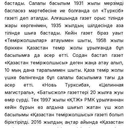
бастады. Салалық басылым 1931 жылы мерзімді
баспасөз мәртебесіне ие болғанда ол «Түрксіб»
газеті деп аталды. Алғашында газет орыс тілінде
жарық көргенімен, 1935 жылдың шілдесінде қазақ
тілінде шыға бастады. Кейін газет біраз уақыт
«Теміржолшылар» атауымен шықты, 1958 жылы
біріккен Қазақстан темір жолы құрылғанда бұл
басылымға да әсер етті. Содан бастап газет
«Қазақстан теміржолшысы» деген жаңа атау алып,
10 мың дана таралыммен шықты. Қазақ темір жолы
үшке бөлінгенде бұл салалық басылымға тағы да
әсер етті. «Новь Турксиба», «Целинная
магистраль», «Батысжол» газеттері 20 жылға жуық
өмір сүрді. Тек 1997 жылы «ҚТЖ» РМК құрылғаннан
кейін бұрын өз алдына шығып жатқан үш жол
басылымы «Қазақстан теміржолшысы» газеті болып
біріктірілді. 2016 жылдың қаңтар айында «Қазақстан