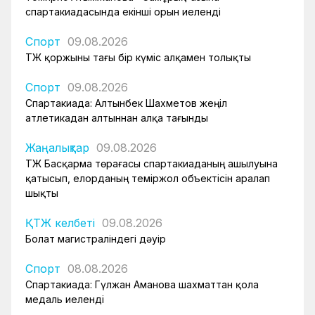
спартакиадасында екінші орын иеленді
Спорт
09.08.2026
ҚТЖ қоржыны тағы бір күміс алқамен толықты
Спорт
09.08.2026
Спартакиада: Алтынбек Шахметов жеңіл
атлетикадан алтыннан алқа тағынды
Жаңалықтар
09.08.2026
ҚТЖ Басқарма төрағасы спартакиаданың ашылуына
қатысып, елорданың теміржол объектісін аралап
шықты
ҚТЖ келбеті
09.08.2026
Болат магистраліндегі дәуір
Спорт
08.08.2026
Спартакиада: Гүлжан Аманова шахматтан қола
медаль иеленді