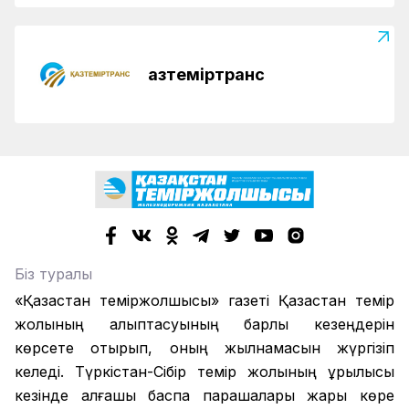
Қазтеміртранс
Біз туралы
«Қазақстан теміржолшысы» газеті Қазақстан темір
жолының қалыптасуының барлық кезеңдерін
көрсете отырып, оның жылнамасын жүргізіп
келеді. Түркістан-Сібір темір жолының құрылысы
кезінде алғашқы баспа парақшалары жарық көре