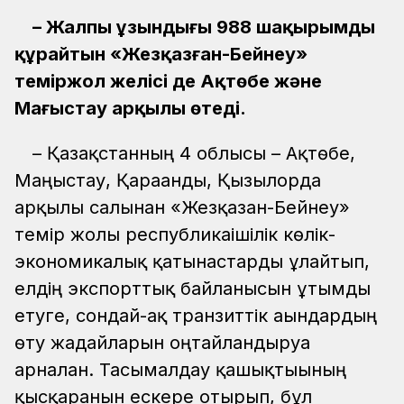
– Жалпы ұзындығы 988 шақырымды
құрайтын «Жезқазған-Бейнеу»
теміржол желісі де Ақтөбе және
Маңғыстау арқылы өтеді.
– Қазақстанның 4 облысы – Ақтөбе,
Маңғыстау, Қарағанды, Қызылорда
арқылы салынған «Жезқазған-Бейнеу»
темір жолы республикаішілік көлік-
экономикалық қатынастарды ұлғайтып,
елдің экспорттық байланысын ұтымды
етуге, сондай-ақ транзиттік ағындардың
өту жағдайларын оңтайландыруға
арналған. Тасымалдау қашықтығының
қысқарғанын ескере отырып, бұл