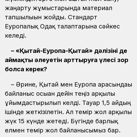
жаңарту жұмыстарында материал
тапшылығын жойды. Стандарт
Еуропалық Одақ талаптарына сәйкес
келеді.
– «Қытай-Еуропа-Қытай» дәлізінің де
аймақтың әлеуетін арттыруға үлесі зор
болса керек?
– Әрине, Қытай мен Еуропа арасындағы
байланыс осыған дейін теңіз арқылы
ұйымдастырылып келді. Тауар 1,5 айдың
ішінде жеткізілетін. Ал темір жол арқылы
жүк 15 күнде жетеді. Бүгінде барлық
елмен темір жол байланысымыз бар.