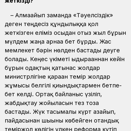
жеткізді?
– Алмағайып заманда «Тәуелсіздік»
деген теңдесіз құндылыққа қол
жеткізген еліміз осыдан отыз жыл бұрын
мүлдем жаңа арнаға бет бұрды. Жас
мемлекет бәрін нөлден бастады деуге
болады. Кеңес үкіметі ыдырағаннан кейін
бұрын одақтың қатынас жолдар
министрлігіне қараған темір жолдар
жұмысы белгілі қиындықтармен бетпе-
бет келді. Ортақ байланыс үзіліп,
жабдықтау жойылғасын тез тоза
бастады. Жүк тасымалы күрт азайып,
пайдасынан шығыны көбейген отандық
теміржол көлігін үлкен реформа күтіп