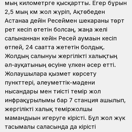
мың километрге қысқартты. Егер бұрын
2,5 мың км жол жүріп, Ақтөбеден
Астанаға дейін Ресеймен шекараны төрт
рет кесіп өтетін болсаң, жаңа желі
салынғаннан кейін Ресей аумағын кесіп
өтпей, 24 сағатта жететін болдық.
Жолдың салынуы жергілікті халықтың
әл-ауқатының өсуіне үлкен әсер етті.
Жолаушыларға қызмет көрсету
пункттері, әлеуметтік-мәдени
нысандары мен тиісті темір жол
инфрақұрылымы бар 7 станция ашылып,
жергілікті халық теміржолшы
мамандығын игеруге кірісті. Бұл жол жүк
тасымалы саласында да кірісті