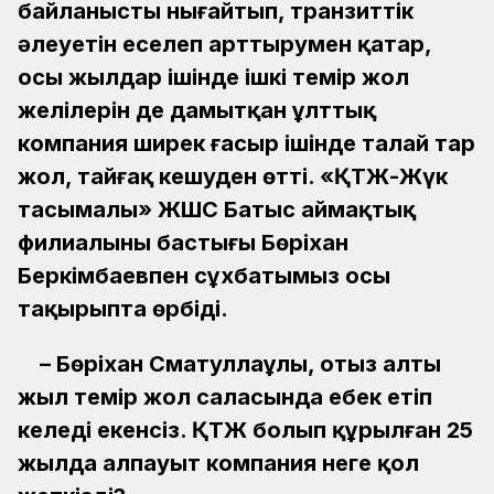
байланысты нығайтып, транзиттік
әлеуетін еселеп арттырумен қатар,
осы жылдар ішінде ішкі темір жол
желілерін де дамытқан ұлттық
компания ширек ғасыр ішінде талай тар
жол, тайғақ кешуден өтті. «ҚТЖ-Жүк
тасымалы» ЖШС Батыс аймақтық
филиалының бастығы Бөріхан
Беркімбаевпен сұхбатымыз осы
тақырыпта өрбіді.
– Бөріхан Сматуллаұлы, отыз алты
жыл темір жол саласында еңбек етіп
келеді екенсіз. ҚТЖ болып құрылған 25
жылда алпауыт компания неге қол