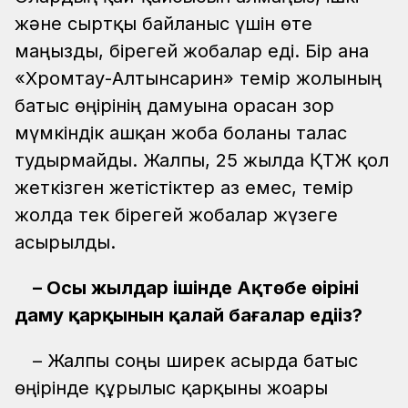
және сыртқы байланыс үшін өте
маңызды, бірегей жобалар еді. Бір ғана
«Хромтау-Алтынсарин» темір жолының
батыс өңірінің дамуына орасан зор
мүмкіндік ашқан жоба болғаны талас
тудырмайды. Жалпы, 25 жылда ҚТЖ қол
жеткізген жетістіктер аз емес, темір
жолда тек бірегей жобалар жүзеге
асырылды.
– Осы жылдар ішінде Ақтөбе өңірінің
даму қарқынын қалай бағалар едіңіз?
– Жалпы соңғы ширек ғасырда батыс
өңірінде құрылыс қарқыны жоғары