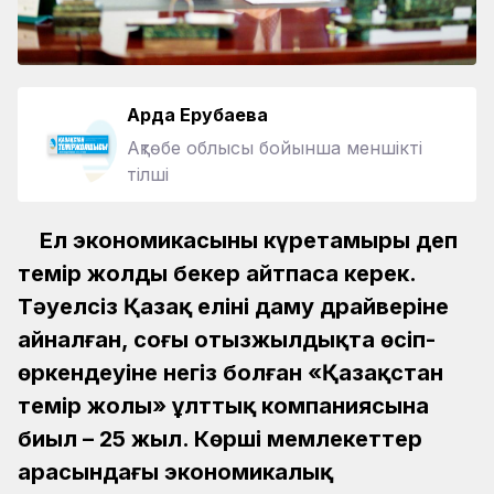
Ардақ Ерубаева
Ақтөбе облысы бойынша меншікті
тілші
Ел экономикасының күретамыры деп
темір жолды бекер айтпаса керек.
Тәуелсіз Қазақ елінің даму драйверіне
айналған, соңғы отызжылдықта өсіп-
өркендеуіне негіз болған «Қазақстан
темір жолы» ұлттық компаниясына
биыл – 25 жыл. Көрші мемлекеттер
арасындағы экономикалық