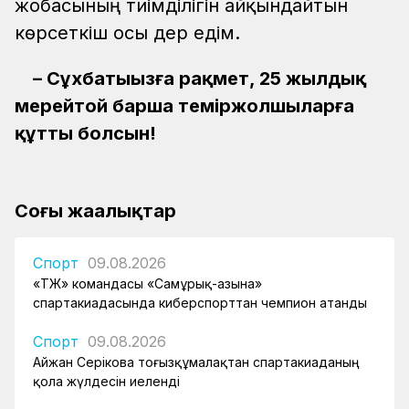
жобасының тиімділігін айқындайтын
көрсеткіш осы дер едім.
– Сұхбатыңызға рақмет, 25 жылдық
мерейтой барша теміржолшыларға
құтты болсын!
Соңғы жаңалықтар
Спорт
09.08.2026
«ҚТЖ» командасы «Самұрық-Қазына»
спартакиадасында киберспорттан чемпион атанды
Спорт
09.08.2026
Айжан Серікова тоғызқұмалақтан спартакиаданың
қола жүлдесін иеленді