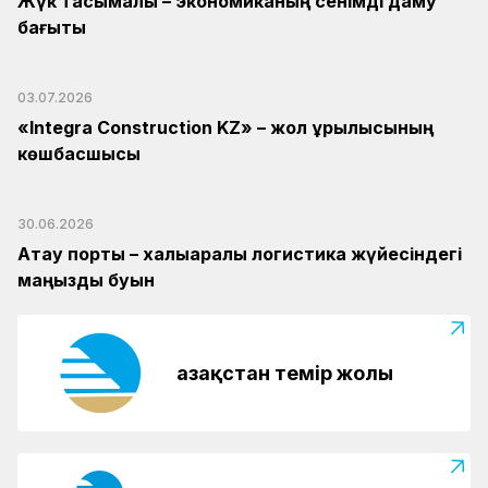
Жүк тасымалы – экономиканың сенімді даму
бағыты
03.07.2026
«Integra Construction KZ» – жол құрылысының
көшбасшысы
30.06.2026
Ақтау порты – халықаралық логистика жүйесіндегі
маңызды буын
Қазақстан темір жолы