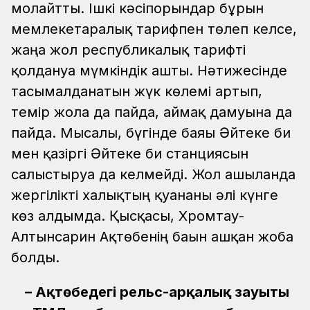
молайтты. Ішкі кәсіпорындар бұрын
мемлекетаралық тарифпен төлеп келсе,
жаңа жол республикалық тарифті
қолдануға мүмкіндік ашты. Нәтижесінде
тасымалданатын жүк көлемі артып,
темір жолға да пайда, аймақ дамуына да
пайда. Мысалы, бүгінде баяғы Әйтеке би
мен қазіргі Әйтеке би станциясын
салыстыруға да келмейді. Жол ашылғанда
жергілікті халықтың қуанғаны әлі күнге
көз алдымда. Қысқасы, Хромтау-
Алтынсарин Ақтөбенің бағын ашқан жоба
болды.
– Ақтөбедегі рельс-арқалық зауыты