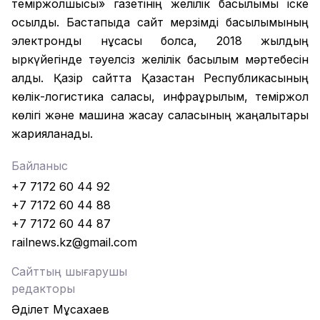
теміржолшысы» газетінің желілік басылымы іске
қосылды. Бастапқыда сайт мерзімді басылымының
электронды нұсқасы болса, 2018 жылдың
қыркүйегінде тәуелсіз желілік басылым мәртебесін
алды. Қазір сайтта Қазақстан Республикасының
көлік-логистика саласы, инфрақұрылым, теміржол
көлігі және машина жасау саласының жаңалықтары
жарияланады.
Байланыс
+7 7172 60 44 92
+7 7172 60 44 88
+7 7172 60 44 87
railnews.kz@gmail.com
Сайттың шығарушы
редакторы
Әділет Мұсахаев