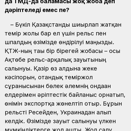
да ТМД-да баламасы жоқ жоба деп
дәріптеледі емес пе?
– Бүкіл Қазақстанды шиырлап жатқан
темір жолы бар ел үшін рельс пен
шпалдың өзімізде өндірілуі маңызды.
ҚТЖ-ның тағы бір бірегей жобасы – осы
Ақтөбе рельс-арқалық зауытының
салынуы. Қазір өз алдына жеке
кәсіпорын, отандық теміржол
сұранысынан бөлек әлемнің ондаған
елдерімен әріптестік байланыс орнатып,
өнімін экспортқа жөнелтіп отыр. Бұрын
рельсті Ресейден, Украинадан алып
келдік. Өзімізде зауыт салынуы үлкен
мүмкіндіктерге жол ашты. Жол салу,