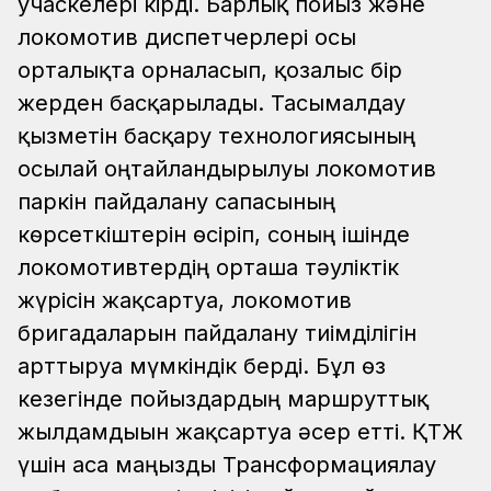
учаскелері кірді. Барлық пойыз және
локомотив диспетчерлері осы
орталықта орналасып, қозғалыс бір
жерден басқарылады. Тасымалдау
қызметін басқару технологиясының
осылай оңтайландырылуы локомотив
паркін пайдалану сапасының
көрсеткіштерін өсіріп, соның ішінде
локомотивтердің орташа тәуліктік
жүрісін жақсартуға, локомотив
бригадаларын пайдалану тиімділігін
арттыруға мүмкіндік берді. Бұл өз
кезегінде пойыздардың маршруттық
жылдамдығын жақсартуға әсер етті. ҚТЖ
үшін аса маңызды Трансформациялау