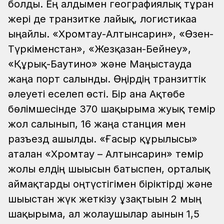
болды. Ең алдымен географиялық тұрған
жері де транзитке лайық, логистикаға
ыңғайлы. «Хромтау-Алтынсарин», «Өзен-
Түркіменстан», «Жезқазған-Бейнеу»,
«Құрық-Баутино» және Маңғыстауда
жаңа порт салынды. Өңірдің транзиттік
әлеуеті еселеп өсті. Бір ғана Ақтөбе
бөлімшесінде 370 шақырымға жуық темір
жол салынып, 16 жаңа станция мен
разъезд ашылды. «Ғасыр құрылысы»
аталған «Хромтау – Алтынсарин» темір
жолы елдің шығысын батыспен, орталық
аймақтарды оңтүстігімен біріктірді және
шығыстан жүк жеткізу ұзақтығын 2 мың
шақырымға, ал жолаушылар ағынын 1,5