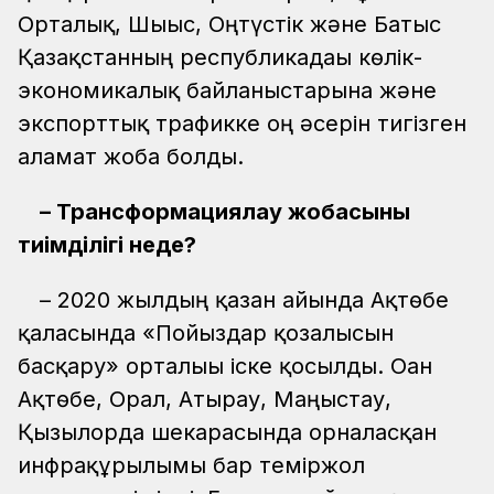
Орталық, Шығыс, Оңтүстік және Батыс
Қазақстанның республикадағы көлік-
экономикалық байланыстарына және
экспорттық трафикке оң әсерін тигізген
ғаламат жоба болды.
– Трансформациялау жобасының
тиімділігі неде?
– 2020 жылдың қазан айында Ақтөбе
қаласында «Пойыздар қозғалысын
басқару» орталығы іске қосылды. Оған
Ақтөбе, Орал, Атырау, Маңғыстау,
Қызылорда шекарасында орналасқан
инфрақұрылымы бар теміржол