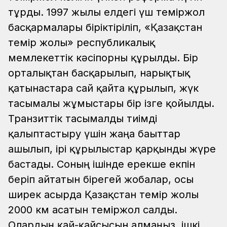
тұрды. 1997 жылы елдегі үш теміржол
басқармалары біріктіріліп, «Қазақстан
темір жолы» республикалық
мемлекеттік кәсіпорны құрылды. Бір
орталықтан басқарылып, нарықтық
қатынастарға сай қайта құрылып, жүк
тасымалы жұмыстары бір ізге қойылды.
Транзиттік тасымалды тиімді
қалыптастыру үшін жаңа бағыттар
ашылып, ірі құрылыстар қарқынды жүре
бастады. Соның ішінде ерекше екпін
беріп айтатын бірегей жобалар, осы
ширек ғасырда Қазақстан темір жолы
2000 км асатын теміржол салды.
Олардың қай-қайсысын алмаңыз, ішкі