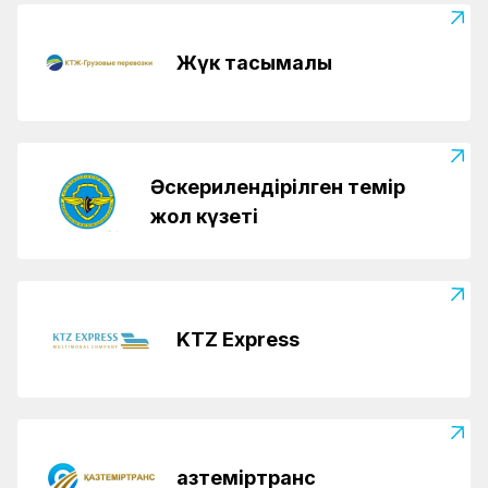
Жүк тасымалы
Әскерилендірілген темір
жол күзеті
KTZ Express
Қазтеміртранс