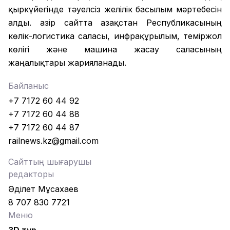
қыркүйегінде тәуелсіз желілік басылым мәртебесін
алды. Қазір сайтта Қазақстан Республикасының
көлік-логистика саласы, инфрақұрылым, теміржол
көлігі және машина жасау саласының
жаңалықтары жарияланады.
Байланыс
+7 7172 60 44 92
+7 7172 60 44 88
+7 7172 60 44 87
railnews.kz@gmail.com
Сайттың шығарушы
редакторы
Әділет Мұсахаев
8 707 830 7721
Меню