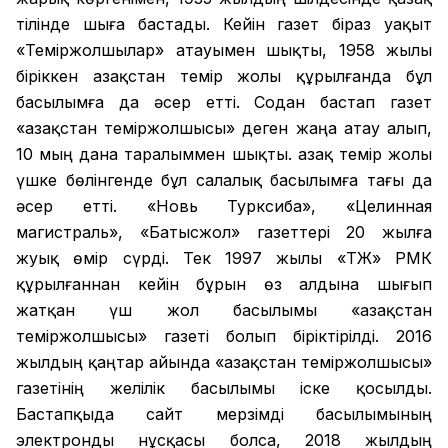
тілінде шыға бастады. Кейін газет біраз уақыт
«Теміржолшылар» атауымен шықты, 1958 жылы
біріккен Қазақстан темір жолы құрылғанда бұл
басылымға да әсер етті. Содан бастап газет
«Қазақстан теміржолшысы» деген жаңа атау алып,
10 мың дана таралыммен шықты. Қазақ темір жолы
үшке бөлінгенде бұл салалық басылымға тағы да
әсер етті. «Новь Турксиба», «Целинная
магистраль», «Батысжол» газеттері 20 жылға
жуық өмір сүрді. Тек 1997 жылы «ҚТЖ» РМК
құрылғаннан кейін бұрын өз алдына шығып
жатқан үш жол басылымы «Қазақстан
теміржолшысы» газеті болып біріктірілді. 2016
жылдың қаңтар айында «Қазақстан теміржолшысы»
газетінің желілік басылымы іске қосылды.
Бастапқыда сайт мерзімді басылымының
электронды нұсқасы болса, 2018 жылдың