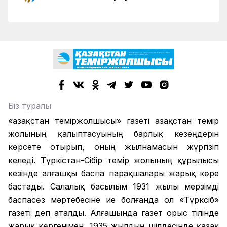
Біз туралы
«Қазақстан теміржолшысы» газеті Қазақстан темір
жолының қалыптасуының барлық кезеңдерін
көрсете отырып, оның жылнамасын жүргізіп
келеді. Түркістан-Сібір темір жолының құрылысы
кезінде алғашқы баспа парақшалары жарық көре
бастады. Салалық басылым 1931 жылы мерзімді
баспасөз мәртебесіне ие болғанда ол «Түрксіб»
газеті деп аталды. Алғашында газет орыс тілінде
жарық көргенімен, 1935 жылдың шілдесінде қазақ