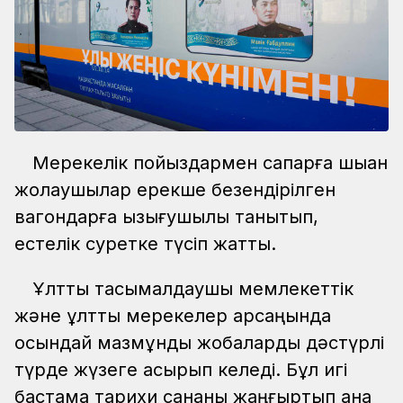
Мерекелік пойыздармен сапарға шыққан
жолаушылар ерекше безендірілген
вагондарға қызығушылық танытып,
естелік суретке түсіп жатты.
Ұлттық тасымалдаушы мемлекеттік
және ұлттық мерекелер қарсаңында
осындай мазмұнды жобаларды дәстүрлі
түрде жүзеге асырып келеді. Бұл игі
бастама тарихи сананы жаңғыртып қана