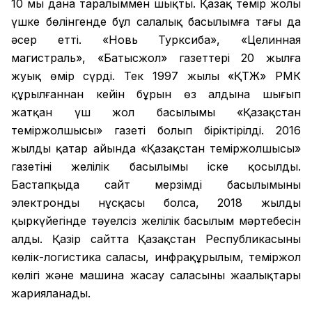
10 мың дана таралыммен шықты. Қазақ темір жолы
үшке бөлінгенде бұл салалық басылымға тағы да
әсер етті. «Новь Турксиба», «Целинная
магистраль», «Батысжол» газеттері 20 жылға
жуық өмір сүрді. Тек 1997 жылы «ҚТЖ» РМК
құрылғаннан кейін бұрын өз алдына шығып
жатқан үш жол басылымы «Қазақстан
теміржолшысы» газеті болып біріктірілді. 2016
жылдың қаңтар айында «Қазақстан теміржолшысы»
газетінің желілік басылымы іске қосылды.
Бастапқыда сайт мерзімді басылымының
электронды нұсқасы болса, 2018 жылдың
қыркүйегінде тәуелсіз желілік басылым мәртебесін
алды. Қазір сайтта Қазақстан Республикасының
көлік-логистика саласы, инфрақұрылым, теміржол
көлігі және машина жасау саласының жаңалықтары
жарияланады.