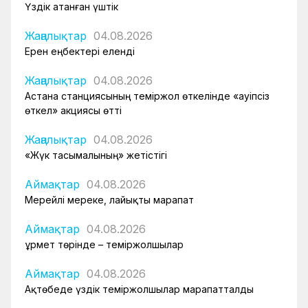
Үздік атанған үштік
Жаңалықтар
04.08.2026
Ерен еңбектері еленді
Жаңалықтар
04.08.2026
Астана станциясының теміржол өткелінде «Қауіпсіз
өткел» акциясы өтті
Жаңалықтар
04.08.2026
«Жүк тасымалының» жетістігі
Аймақтар
04.08.2026
Мерейлі мереке, лайықты марапат
Аймақтар
04.08.2026
Құрмет төрінде – теміржолшылар
Аймақтар
04.08.2026
Ақтөбеде үздік теміржолшылар марапатталды