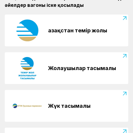
әйелдер вагоны іске қосылады
Қазақстан темір жолы
Жолаушылар тасымалы
Жүк тасымалы