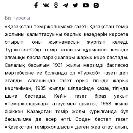
Біз туралы
«Қазақстан теміржолшысы» газеті Қазақстан темір
жолының қалыптасуының барлық кезеңдерін көрсете
отырып, оның жылнамасын жүргізіп келеді.
Түркістан-Сібір темір жолының құрылысы кезінде
алғашқы баспа парақшалары жарық көре бастады.
Салалық басылым 1931 жылы мерзімді баспасөз
мәртебесіне ие болғанда ол «Түрксіб» газеті деп
аталды. Алғашында газет орыс тілінде жарық
көргенімен, 1935 жылдың шілдесінде қазақ тілінде
шыға бастады. Кейін газет біраз уақыт
«Теміржолшылар» атауымен шықты, 1958 жылы
біріккен Қазақстан темір жолы құрылғанда бұл
басылымға да әсер етті. Содан бастап газет
«Қазақстан теміржолшысы» деген жаңа атау алып,