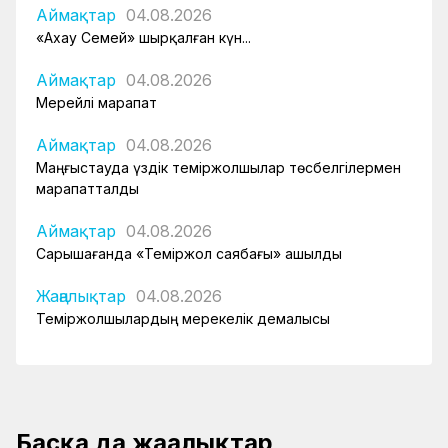
Аймақтар
04.08.2026
«Ахау Семей» шырқалған күн...
Аймақтар
04.08.2026
Мерейлі марапат
Аймақтар
04.08.2026
Маңғыстауда үздік теміржолшылар төсбелгілермен
марапатталды
Аймақтар
04.08.2026
Сарышағанда «Теміржол саябағы» ашылды
Жаңалықтар
04.08.2026
Теміржолшылардың мерекелік демалысы
Басқа да жаңалықтар