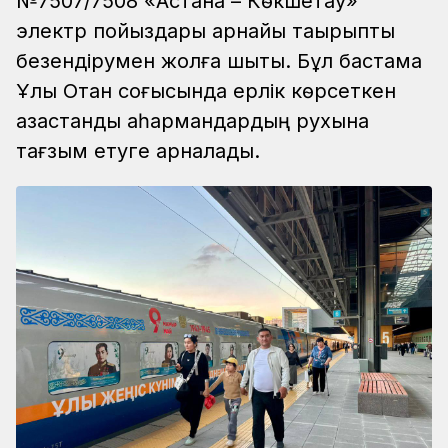
№7507/7508 «Астана – Көкшетау»
электр пойыздары арнайы тақырыптық
безендірумен жолға шықты. Бұл бастама
Ұлы Отан соғысында ерлік көрсеткен
қазақстандық қаһармандардың рухына
тағзым етуге арналады.