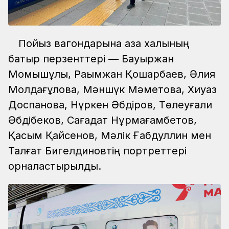
Пойыз вагондарына қазақ халқының
батыр перзенттері — Бауыржан
Момышұлы, Рақымжан Қошқарбаев, Әлия
Молдағұлова, Мәншүк Мәметова, Хиуаз
Доспанова, Нүркен Әбдіров, Төлеуғали
Әбдібеков, Сағадат Нұрмағамбетов,
Қасым Қайсенов, Мәлік Ғабдуллин мен
Талғат Бигелдиновтің портреттері
орналастырылды.