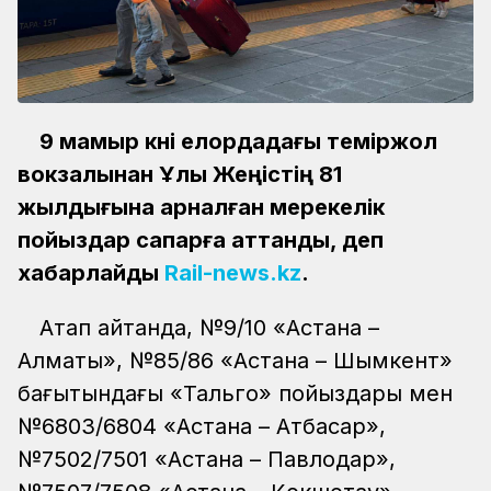
9 мамыр күні елордадағы теміржол
вокзалынан Ұлы Жеңістің 81
жылдығына арналған мерекелік
пойыздар сапарға аттанды, деп
хабарлайды
Rail-news.kz
.
Атап айтқанда, №9/10 «Астана –
Алматы», №85/86 «Астана – Шымкент»
бағытындағы «Тальго» пойыздары мен
№6803/6804 «Астана – Атбасар»,
№7502/7501 «Астана – Павлодар»,