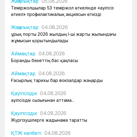
Жаңалықтар
05.08.2026
Теміржолшылар 53 теміржол өткелінде «Қауіпсіз
өткел» профилактикалық акциясын өткізді
Жаңалықтар
04.08.2026
Құрық порты 2026 жылдың І-ші жарты жылындағы
жұмысын қорытындылады
Аймақтар
04.08.2026
Боранды бекеттің бас қақпасы
Аймақтар
04.08.2026
Ғасырлық тарихы бар вокзалдар жаңарды
Қауіпсіздік
04.08.2026
Қауіпсіздік сызығынан аттама...
Қауіпсіздік
04.08.2026
Жүргізушілерге жадынама таратты
ҚТЖ келбеті
04.08.2026