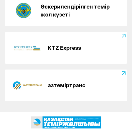
Әскерилендірілген темір
жол күзеті
KTZ Express
Қазтеміртранс