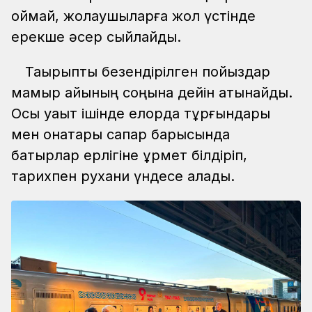
қоймай, жолаушыларға жол үстінде
ерекше әсер сыйлайды.
Тақырыптық безендірілген пойыздар
мамыр айының соңына дейін қатынайды.
Осы уақыт ішінде елорда тұрғындары
мен қонақтары сапар барысында
батырлар ерлігіне құрмет білдіріп,
тарихпен рухани үндесе алады.