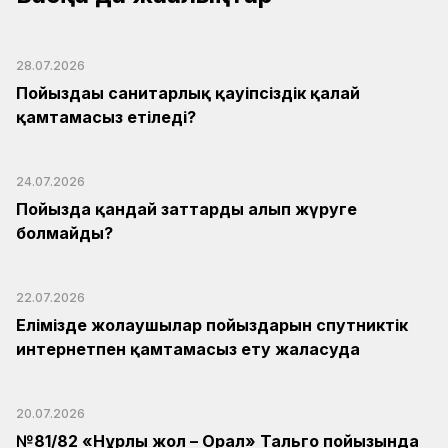
28.07.2026
Пойыздағы санитарлық қауіпсіздік қалай
қамтамасыз етіледі?
24.07.2026
Пойызда қандай заттарды алып жүруге
болмайды?
22.07.2026
Елімізде жолаушылар пойыздарын спутниктік
интернетпен қамтамасыз ету жалғасуда
20.07.2026
№81/82 «Нұрлы жол – Орал» Тальго пойызында