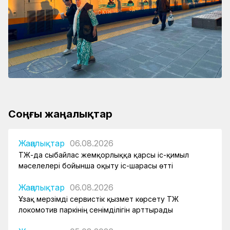
Соңғы жаңалықтар
Жаңалықтар
06.08.2026
ҚТЖ-да сыбайлас жемқорлыққа қарсы іс-қимыл
мәселелері бойынша оқыту іс-шарасы өтті
Жаңалықтар
06.08.2026
Ұзақ мерзімді сервистік қызмет көрсету ҚТЖ
локомотив паркінің сенімділігін арттырады