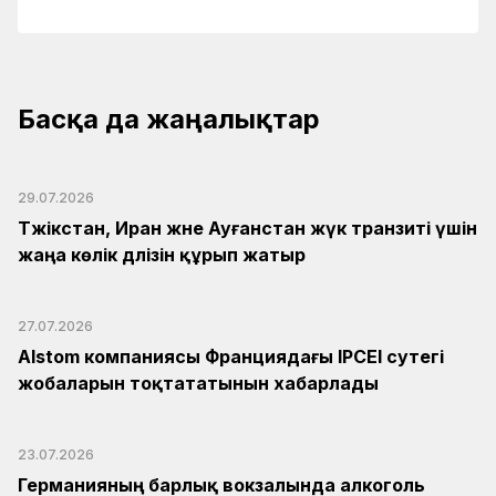
Басқа да жаңалықтар
29.07.2026
Тәжікстан, Иран және Ауғанстан жүк транзиті үшін
жаңа көлік дәлізін құрып жатыр
27.07.2026
Alstom компаниясы Франциядағы IPCEI сутегі
жобаларын тоқтататынын хабарлады
23.07.2026
Германияның барлық вокзалында алкоголь