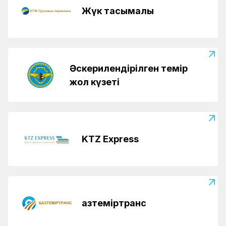
Жүк тасымалы
Әскерилендірілген темір
жол күзеті
KTZ Express
Қазтеміртранс