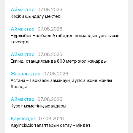
Аймақтар
07.08.2026
Кәсіби шыңдалу мектебі
Аймақтар
07.08.2026
Нұрлыбек Нәлібаев Ақтөбедегі вокзалдың құрылысын
тексерді
Аймақтар
07.08.2026
Екпінді станциясында 800 метр жол жаңарды
Жаңалықтар
07.08.2026
Астана – 1 вокзалы заманауи, қауіпсіз және жайлы
болады
Аймақтар
07.08.2026
Күзет қызметінің қырандары
Қауіпсіздік
07.08.2026
Қауіпсіздік талаптарын сақтау – міндет