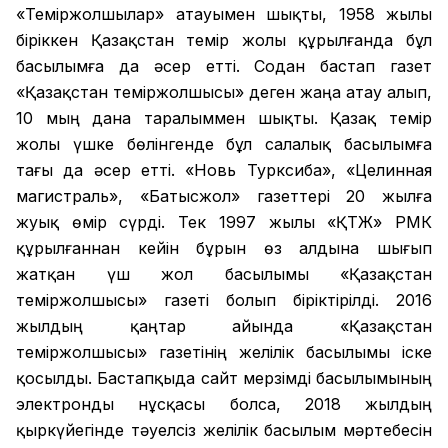
«Теміржолшылар» атауымен шықты, 1958 жылы
біріккен Қазақстан темір жолы құрылғанда бұл
басылымға да әсер етті. Содан бастап газет
«Қазақстан теміржолшысы» деген жаңа атау алып,
10 мың дана таралыммен шықты. Қазақ темір
жолы үшке бөлінгенде бұл салалық басылымға
тағы да әсер етті. «Новь Турксиба», «Целинная
магистраль», «Батысжол» газеттері 20 жылға
жуық өмір сүрді. Тек 1997 жылы «ҚТЖ» РМК
құрылғаннан кейін бұрын өз алдына шығып
жатқан үш жол басылымы «Қазақстан
теміржолшысы» газеті болып біріктірілді. 2016
жылдың қаңтар айында «Қазақстан
теміржолшысы» газетінің желілік басылымы іске
қосылды. Бастапқыда сайт мерзімді басылымының
электронды нұсқасы болса, 2018 жылдың
қыркүйегінде тәуелсіз желілік басылым мәртебесін