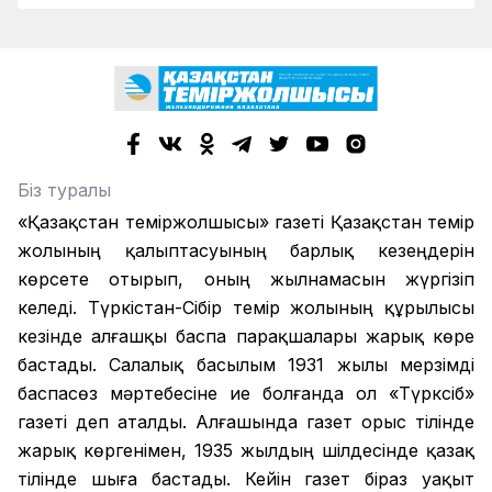
Біз туралы
«Қазақстан теміржолшысы» газеті Қазақстан темір
жолының қалыптасуының барлық кезеңдерін
көрсете отырып, оның жылнамасын жүргізіп
келеді. Түркістан-Сібір темір жолының құрылысы
кезінде алғашқы баспа парақшалары жарық көре
бастады. Салалық басылым 1931 жылы мерзімді
баспасөз мәртебесіне ие болғанда ол «Түрксіб»
газеті деп аталды. Алғашында газет орыс тілінде
жарық көргенімен, 1935 жылдың шілдесінде қазақ
тілінде шыға бастады. Кейін газет біраз уақыт