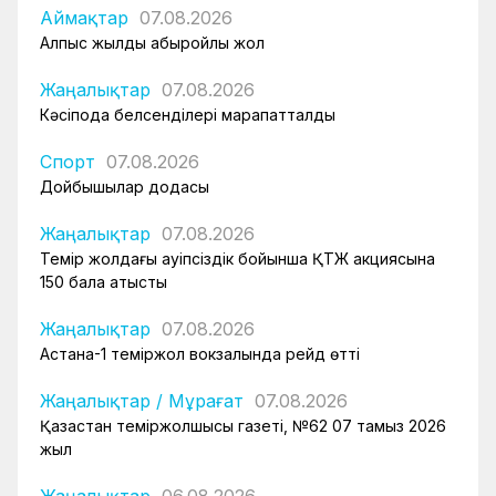
Аймақтар
07.08.2026
Алпыс жылдық абыройлы жол
Жаңалықтар
07.08.2026
Кәсіподақ белсенділері марапатталды
Спорт
07.08.2026
Дойбышылар додасы
Жаңалықтар
07.08.2026
Темір жолдағы қауіпсіздік бойынша ҚТЖ акциясына
150 бала қатысты
Жаңалықтар
07.08.2026
Астана-1 теміржол вокзалында рейд өтті
Жаңалықтар
/
Мұрағат
07.08.2026
Қазақстан теміржолшысы газеті, №62 07 тамыз 2026
жыл