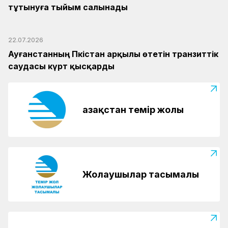
тұтынуға тыйым салынады
22.07.2026
Ауғанстанның Пәкістан арқылы өтетін транзиттік
саудасы күрт қысқарды
Қазақстан темір жолы
Жолаушылар тасымалы