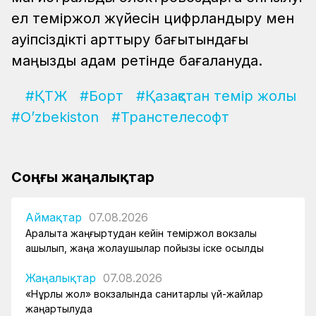
ел теміржол жүйесін цифрландыру мен
қауіпсіздікті арттыру бағытындағы
маңызды қадам ретінде бағалануда.
#ҚТЖ
#Борт
#Қазақстан темір жолы
#O’zbekiston
#Транстелесофт
Соңғы жаңалықтар
Аймақтар
07.08.2026
Арқалықта жаңғыртудан кейін теміржол вокзалы
ашылып, жаңа жолаушылар пойызы іске қосылды
Жаңалықтар
07.08.2026
«Нұрлы жол» вокзалында санитарлық үй-жайлар
жаңартылуда