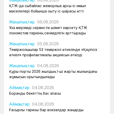
Жаңалықтар
06.08.2026
ҚТЖ-да сыбайлас жемқорлыққа қарсы іс-қимыл
мәселелері бойынша оқыту іс-шарасы өтті
Жаңалықтар
06.08.2026
Ұзақ мерзімді сервистік қызмет көрсету ҚТЖ
локомотив паркінің сенімділігін арттырады
Жаңалықтар
05.08.2026
Теміржолшылар 53 теміржол өткелінде «Қауіпсіз
өткел» профилактикалық акциясын өткізді
Жаңалықтар
04.08.2026
Құрық порты 2026 жылдың І-ші жарты жылындағы
жұмысын қорытындылады
Аймақтар
04.08.2026
Боранды бекеттің бас қақпасы
Аймақтар
04.08.2026
Ғасырлық тарихы бар вокзалдар жаңарды