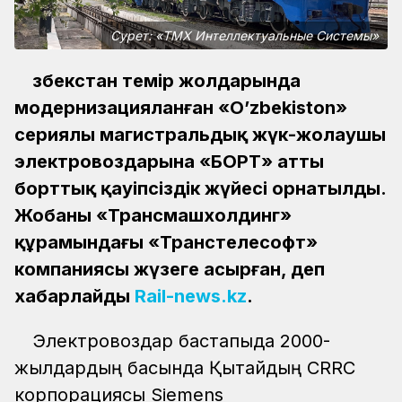
Сурет: «ТМХ Интеллектуальные Системы»
Өзбекстан темір жолдарында
модернизацияланған «O’zbekiston»
сериялы магистральдық жүк-жолаушы
электровоздарына «БОРТ» атты
борттық қауіпсіздік жүйесі орнатылды.
Жобаны «Трансмашхолдинг»
құрамындағы «Транстелесофт»
компаниясы жүзеге асырған, деп
хабарлайды
Rail-news.kz
.
Электровоздар бастапқыда 2000-
жылдардың басында Қытайдың CRRC
корпорациясы Siemens