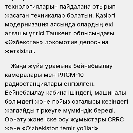
технологияларын пайдалана отырып
жасаған техникалар болатын. Қазіргі
модернизация аясында олардың екі
алғашқы үлгісі Ташкент облысындағы
«Өзбекстан» локомотив депосына
жеткізілді.
Жаңа жүйе құрамына бейнебақылау
камералары мен РЛСМ-10
радиостанциялары енгізілген.
Бейнебақылау кабина ішіндегі, машиналық
бөлімдегі және пойыз қозғалысы кезіндегі
жағдайды тіркеуге мүмкіндік береді.
Орнату және іске қосу жұмыстары CRRC
және «O’zbekiston temir yo’llari»