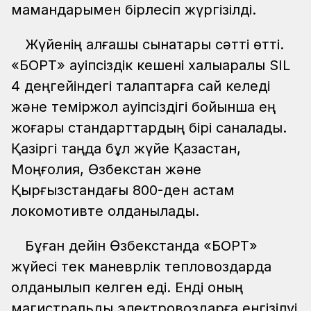
мамандарымен бірлесіп жүргізілді.
Жүйенің алғашқы сынақтары сәтті өтті.
«БОРТ» қауіпсіздік кешені халықаралық SIL
4 деңгейіндегі талаптарға сай келеді
және теміржол қауіпсіздігі бойынша ең
жоғары стандарттардың бірі саналады.
Қазіргі таңда бұл жүйе Қазақстан,
Моңғолия, Өзбекстан және
Қырғызстандағы 800-ден астам
локомотивте қолданылады.
Бұған дейін Өзбекстанда «БОРТ»
жүйесі тек маневрлік тепловоздарда
қолданылып келген еді. Енді оның
магистральдық электровоздарға енгізілуі