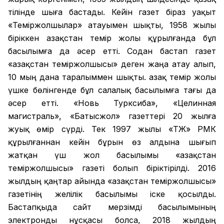
тілінде шыға бастады. Кейін газет біраз уақыт
«Теміржолшылар» атауымен шықты, 1958 жылы
біріккен Қазақстан темір жолы құрылғанда бұл
басылымға да әсер етті. Содан бастап газет
«Қазақстан теміржолшысы» деген жаңа атау алып,
10 мың дана таралыммен шықты. Қазақ темір жолы
үшке бөлінгенде бұл салалық басылымға тағы да
әсер етті. «Новь Турксиба», «Целинная
магистраль», «Батысжол» газеттері 20 жылға
жуық өмір сүрді. Тек 1997 жылы «ҚТЖ» РМК
құрылғаннан кейін бұрын өз алдына шығып
жатқан үш жол басылымы «Қазақстан
теміржолшысы» газеті болып біріктірілді. 2016
жылдың қаңтар айында «Қазақстан теміржолшысы»
газетінің желілік басылымы іске қосылды.
Бастапқыда сайт мерзімді басылымының
электронды нұсқасы болса, 2018 жылдың