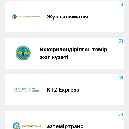
Жүк тасымалы
Әскерилендірілген темір
жол күзеті
KTZ Express
Қазтеміртранс