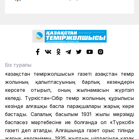
Біз туралы
«Қазақстан теміржолшысы» газеті Қазақстан темір
жолының қалыптасуының барлық кезеңдерін
көрсете отырып, оның жылнамасын жүргізіп
келеді. Түркістан-Сібір темір жолының құрылысы
кезінде алғашқы баспа парақшалары жарық көре
бастады. Салалық басылым 1931 жылы мерзімді
баспасөз мәртебесіне ие болғанда ол «Түрксіб»
газеті деп аталды. Алғашында газет орыс тілінде
жарық көргенімен, 1935 жылдың шілдесінде қазақ