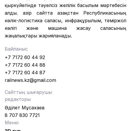
қыркүйегінде тәуелсіз желілік басылым мәртебесін
алды. Қазір сайтта Қазақстан Республикасының
көлік-логистика саласы, инфрақұрылым, теміржол
көлігі және машина жасау саласының
жаңалықтары жарияланады.
Байланыс
+7 7172 60 44 92
+7 7172 60 44 88
+7 7172 60 44 87
railnews.kz@gmail.com
Сайттың шығарушы
редакторы
Әділет Мұсахаев
8 707 830 7721
Меню