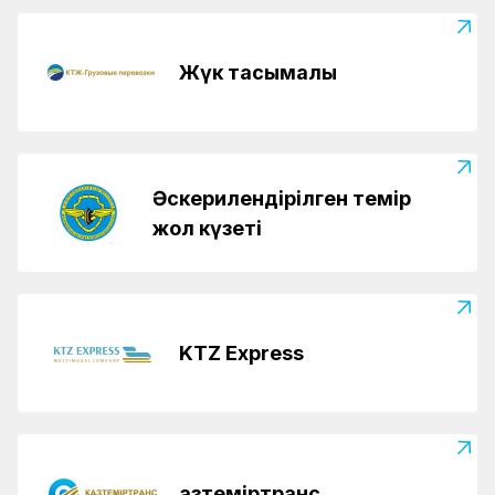
Жүк тасымалы
Әскерилендірілген темір
жол күзеті
KTZ Express
Қазтеміртранс