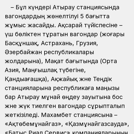
– Бұл күндері Атырау станциясында
вагондардың жөнелтілуі 5 бағытта
жұмыс жасайды. Ақсарай түйіспесіне –
үш бөліктен тұратын вагондар (жоғары
Басқұншақ, Астрахань, Грузия,
Әзербайжан республикалары
жолдарына), Мақат бағытында (Орта
Азия, Маңғышлақ түбегіне,
Қандыағашқа), Ақжайық және Теңдік
станцияларына республикаға маңызы
бар Атырау мұнай өңдеу зауытына бос
және жүк тиелген вагондар сұрыпталып
жеткізіледі. Махамбет станциясына –
«Ақтөбемұнайгаз», «Қазмұнайгазсауда»,
«Батыс Риал Сервис» компанияларының