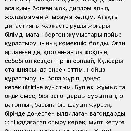
аса қиын болған жоқ, диплом алып,
жолдамамен Атырауға келдім. Атақты
династияны жалғастырушы жоғары
білімді маған берген жұмыстары пойыз
құрастырушының көмекшісі болды. Оған
арланған да, қорланған да жоқпын,
себебі ол кездегі тәртіп сондай, Құлсары
станциясында еңбек еттім. Пойыз
құрастырушы бола жүріп, дөңес
кезекшілігіне ауыстым. Бұл екі жұмыс та
оңай емес, бірі вагондарды сұрыптап, әр
вагонның басына бір шауып жүрсең,
бірінде дөңестен ылдилаған вагондарды
жіті қадағалап отыру керек, мүлт кетуге