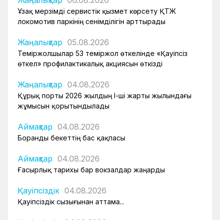
Жаңалықтар
06.08.2026
Ұзақ мерзімді сервистік қызмет көрсету ҚТЖ
локомотив паркінің сенімділігін арттырады
Жаңалықтар
05.08.2026
Теміржолшылар 53 теміржол өткелінде «Қауіпсіз
өткел» профилактикалық акциясын өткізді
Жаңалықтар
04.08.2026
Құрық порты 2026 жылдың І-ші жарты жылындағы
жұмысын қорытындылады
Аймақтар
04.08.2026
Боранды бекеттің бас қақпасы
Аймақтар
04.08.2026
Ғасырлық тарихы бар вокзалдар жаңарды
Қауіпсіздік
04.08.2026
Қауіпсіздік сызығынан аттама...