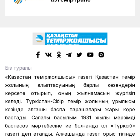
Біз туралы
«Қазақстан теміржолшысы» газеті Қазақстан темір
жолының қалыптасуының барлық кезеңдерін
көрсете отырып, оның жылнамасын жүргізіп
келеді. Түркістан-Сібір темір жолының құрылысы
кезінде алғашқы баспа парақшалары жарық көре
бастады. Салалық басылым 1931 жылы мерзімді
баспасөз мәртебесіне ие болғанда ол «Түрксіб»
газеті деп аталды. Алғашында газет орыс тілінде