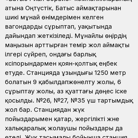
атына Оңтүстік, Батыс аймақтарынан
шикі мұнай өнімдерімен келген
вагондарды сұрыптап, уақытында
дайындап жеткізіледі. Мұнайлы өңірдің
маңызын арттырған темір жол аймақты
ілгері сүйреп, ондағы барлық
кәсіпорындармен қоян-қолтық еңбек
етуде. Станцияда ұзындығы 1250 метр
болатын 9 қабылдапжөнелту жолы, 6
сұрыптау жолы, аз қуаттағы дөңес іске
қосылды. №26, №27, №35 үш тартымдық
жол бар. Станциядан жүк
пойыздарымен қатар, жергілікті және
халықаралық жолаушы пойыздары да
өтеді. Жүк тасымалы бойынша станция