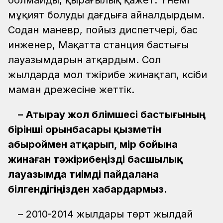
болмайды, қырағылық қажет. Үнемі
мұқият болуды дағдыға айналдырдым.
Содан маневр, пойыз диспетчері, бас
инженер, Мақатта станция бастығы
лауазымдарын атқардым. Сол
жылдарда мол тәжірибе жинақтап, кәсіби
маман дәрежесіне жеттік.
– Атырау жол бөлімшесі бастығының
бірінші орынбасары қызметін
абыроймен атқарып, өмір бойына
жинаған тәжірибеңізді басшылық
лауазымда тиімді пайдалана
білгендігіңізден хабардармыз.
– 2010-2014 жылдары төрт жылдай