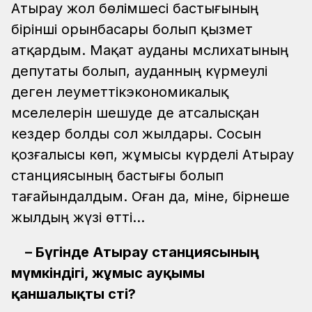
Атырау жол бөлімшесі бастығының
бірінші орынбасары болып қызмет
атқардым. Мақат ауданы мәслихатының
депутаты болып, ауданның күрмеулі
деген әлеуметтікэкономикалық
мәселелерін шешуде де атсалысқан
кездер болды сол жылдары. Сосын
қозғалысы көп, жұмысы күрделі Атырау
станциясының бастығы болып
тағайындалдым. Оған да, міне, бірнеше
жылдың жүзі өтті...
– Бүгінде Атырау станциясының
мүмкіндігі, жұмыс ауқымы
қаншалықты өсті?