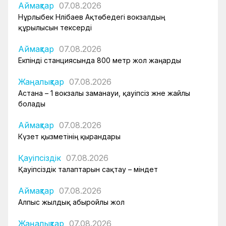
Аймақтар
07.08.2026
Нұрлыбек Нәлібаев Ақтөбедегі вокзалдың
құрылысын тексерді
Аймақтар
07.08.2026
Екпінді станциясында 800 метр жол жаңарды
Жаңалықтар
07.08.2026
Астана – 1 вокзалы заманауи, қауіпсіз және жайлы
болады
Аймақтар
07.08.2026
Күзет қызметінің қырандары
Қауіпсіздік
07.08.2026
Қауіпсіздік талаптарын сақтау – міндет
Аймақтар
07.08.2026
Алпыс жылдық абыройлы жол
Жаңалықтар
07.08.2026