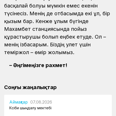
басқалай болуы мүмкін емес екенін
түсінесіз. Менің де отбасымда екі ұл, бір
қызым бар. Кенже ұлым бүгінде
Махамбет станциясында пойыз
құрастырушы болып еңбек етуде. Ол –
менің ізбасарым. Біздің әулет үшін
теміржол – өмір жолымыз.
– Әңгімеңізге рахмет!
Соңғы жаңалықтар
Аймақтар
07.08.2026
Кәсіби шыңдалу мектебі