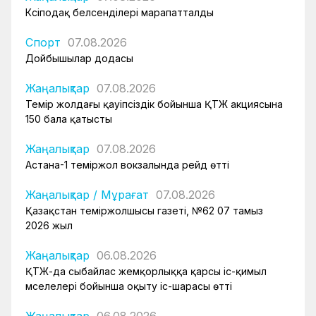
Кәсіподақ белсенділері марапатталды
Спорт
07.08.2026
Дойбышылар додасы
Жаңалықтар
07.08.2026
Темір жолдағы қауіпсіздік бойынша ҚТЖ акциясына
150 бала қатысты
Жаңалықтар
07.08.2026
Астана-1 теміржол вокзалында рейд өтті
Жаңалықтар
/
Мұрағат
07.08.2026
Қазақстан теміржолшысы газеті, №62 07 тамыз
2026 жыл
Жаңалықтар
06.08.2026
ҚТЖ-да сыбайлас жемқорлыққа қарсы іс-қимыл
мәселелері бойынша оқыту іс-шарасы өтті