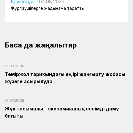
Қауіпсіздік
04.08.2026
Жүргізушілерге жадынама таратты
Басқа да жаңалықтар
21.07.2026
Теміржол тарихындағы ең ірі жаңғырту жобасы
жүзеге асырылуда
10.07.2026
Жүк тасымалы – экономиканың сенімді даму
бағыты