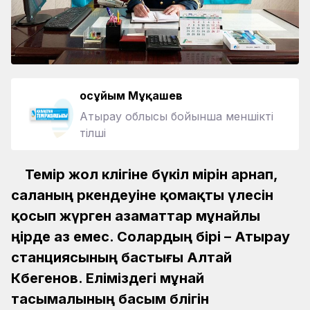
Қосұйым Мұқашев
Атырау облысы бойынша меншікті
тілші
Темір жол көлігіне бүкіл өмірін арнап,
саланың өркендеуіне қомақты үлесін
қосып жүрген азаматтар мұнайлы
өңірде аз емес. Солардың бірі – Атырау
станциясының бастығы Алтай
Көбегенов. Еліміздегі мұнай
тасымалының басым бөлігін