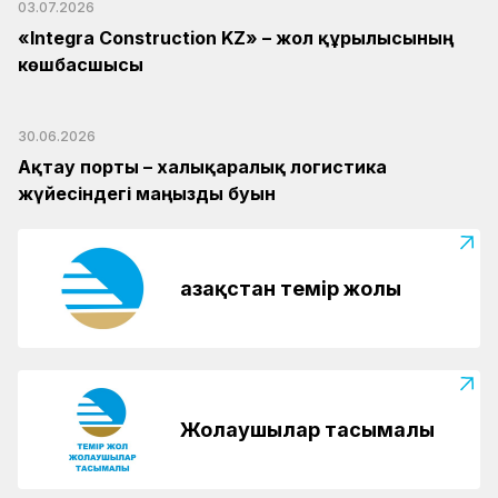
03.07.2026
«Integra Construction KZ» – жол құрылысының
көшбасшысы
30.06.2026
Ақтау порты – халықаралық логистика
жүйесіндегі маңызды буын
Қазақстан темір жолы
Жолаушылар тасымалы