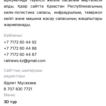
қыркүйегінде тәуелсіз желілік басылым мәртебесін
алды. Қазір сайтта Қазақстан Республикасының
көлік-логистика саласы, инфрақұрылым, теміржол
көлігі және машина жасау саласының жаңалықтары
жарияланады.
Байланыс
+7 7172 60 44 92
+7 7172 60 44 88
+7 7172 60 44 87
railnews.kz@gmail.com
Сайттың шығарушы
редакторы
Әділет Мұсахаев
8 707 830 7721
Меню
3D тур