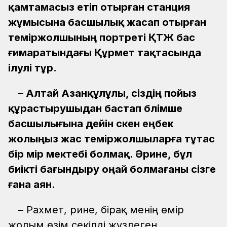
қамтамасыз етіп отырған станция
жұмысына басшылық жасап отырған
теміржолшының портреті ҚТЖ бас
ғимаратындағы Құрмет тақтасында
ілулі тұр.
– Алтай Азанқұлұлы, сіздің пойыз
құрастырушыдан бастап бөлімше
басшылығына дейін өскен еңбек
жолыңыз жас теміржолшыларға тұтас
бір өмір мектебі болмақ. Әрине, бұл
биікті бағындыру оңай болмағаны сізге
ғана аян.
– Рахмет, әрине, бірақ менің өмір
жолым өзім секілді жүздеген