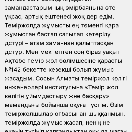
замандастарымның өмірбаянына өте
ұқсас, артық ештеңесі жоқ дер едім.
Теміржолда жұмысты ең төменгі қара
жұмыстан бастап сатылап көтерілу
дәстүрі – атам заманнан қалыптасқан
дәстүр. Мен мектептен соң біраз уақыт
Ақтөбе темір жол бөлімшесіне қарасты
№142 бекетте кезекші болып жұмыс
жасадым. Сосын Алматы теміржол көлігі
инженерлері институтына «Темір жол
көлігін ұйымдастыру және басқару»
мамандығы бойынша оқуға түстім. Өзім
теміржолшылар отбасынан шыққанмын,
теміржолда жұмыс жасап, ненің не
екенін түсініп қалғандықтан оқу да маған