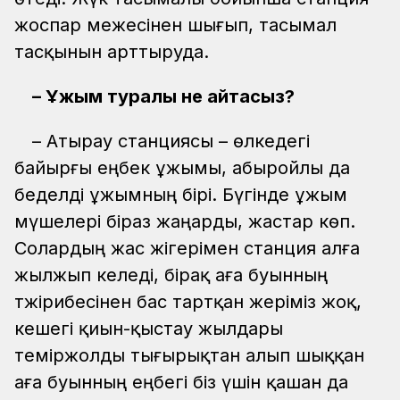
жоспар межесінен шығып, тасымал
тасқынын арттыруда.
– Ұжым туралы не айтасыз?
– Атырау станциясы – өлкедегі
байырғы еңбек ұжымы, абыройлы да
беделді ұжымның бірі. Бүгінде ұжым
мүшелері біраз жаңарды, жастар көп.
Солардың жас жігерімен станция алға
жылжып келеді, бірақ аға буынның
тәжірибесінен бас тартқан жеріміз жоқ,
кешегі қиын-қыстау жылдары
теміржолды тығырықтан алып шыққан
аға буынның еңбегі біз үшін қашан да