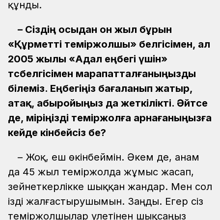
құнды.
– Сіздің осыдан он жыл бұрын
«Құрметті теміржолшы» белгісімен, ал
2005 жылы «Адал еңбегі үшін»
төсбелгісімен марапатталғаныңызды
білеміз. Еңбегіңіз бағаланып жатыр,
атақ, абыройыңыз да жеткілікті. Әйтсе
де, өміріңізді теміржолға арнағаныңызға
кейде өкінбейсіз бе?
– Жоқ, еш өкінбеймін. Әкем де, анам
да 45 жыл теміржолда жұмыс жасап,
зейнеткерлікке шыққан жандар. Мен сол
ізді жалғастырушымын. Заңды. Егер сіз
теміржолшылар әулетінен шықсаңыз