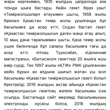
жарық көргенімен, 1935 жылдың шілдесінде қазақ
тілінде шыға бастады. Кейін газет біраз уақыт
«Теміржолшылар» атауымен шықты, 1958 жылы
біріккен Қазақстан темір жолы құрылғанда бұл
басылымға да әсер етті. Содан бастап газет
«Қазақстан теміржолшысы» деген жаңа атау алып,
10 мың дана таралыммен шықты. Қазақ темір жолы
үшке бөлінгенде бұл салалық басылымға тағы да
әсер етті. «Новь Турксиба», «Целинная
магистраль», «Батысжол» газеттері 20 жылға жуық
өмір сүрді. Тек 1997 жылы «ҚТЖ» РМК құрылғаннан
кейін бұрын өз алдына шығып жатқан үш жол
басылымы «Қазақстан теміржолшысы» газеті болып
біріктірілді. 2016 жылдың қаңтар айында «Қазақстан
теміржолшысы» газетінің желілік басылымы іске
қосылды. Бастапқыда сайт мерзімді басылымының
электронды нұсқасы болса, 2018 жылдың