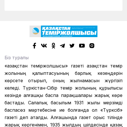
Біз туралы
«Қазақстан теміржолшысы» газеті Қазақстан темір
жолының қалыптасуының барлық кезеңдерін
көрсете отырып, оның жылнамасын жүргізіп
келеді. Түркістан-Сібір темір жолының құрылысы
кезінде алғашқы баспа парақшалары жарық көре
бастады. Салалық басылым 1931 жылы мерзімді
баспасөз мәртебесіне ие болғанда ол «Түрксіб»
газеті деп аталды. Алғашында газет орыс тілінде
жарық көргенімен, 1935 жылдың шілдесінде қазақ