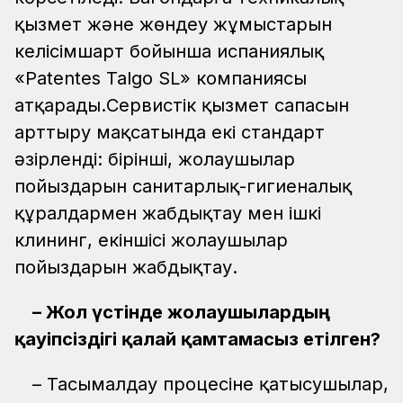
қызмет және жөндеу жұмыстарын
келісімшарт бойынша испаниялық
«Patentes Talgo SL» компаниясы
атқарады.Сервистік қызмет сапасын
арттыру мақсатында екі стандарт
әзірленді: бірінші, жолаушылар
пойыздарын санитарлық-гигиеналық
құралдармен жабдықтау мен ішкі
клининг, екіншісі жолаушылар
пойыздарын жабдықтау.
– Жол үстінде жолаушылардың
қауіпсіздігі қалай қамтамасыз етілген?
– Тасымалдау процесіне қатысушылар,