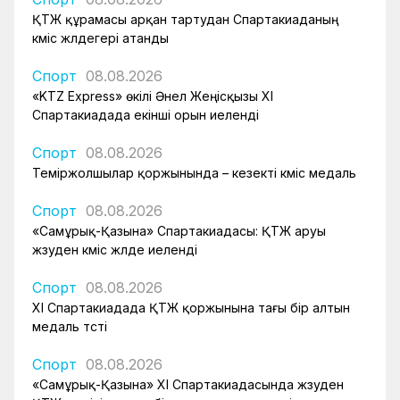
ҚТЖ құрамасы арқан тартудан Спартакиаданың
күміс жүлдегері атанды
Спорт
08.08.2026
«KTZ Express» өкілі Әнел Жеңісқызы XI
Спартакиадада екінші орын иеленді
Спорт
08.08.2026
Теміржолшылар қоржынында – кезекті күміс медаль
Спорт
08.08.2026
«Самұрық-Қазына» Спартакиадасы: ҚТЖ аруы
жүзуден күміс жүлде иеленді
Спорт
08.08.2026
XI Спартакиадада ҚТЖ қоржынына тағы бір алтын
медаль түсті
Спорт
08.08.2026
«Самұрық-Қазына» XI Спартакиадасында жүзуден