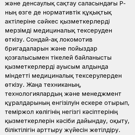
және денсаулық сақтау саласындағы ҚР-
ның өзге де нормативтік құқықтық
актілеріне сәйкес қызметкерлерді
мерзімді медициналық тексеруден
өткізу. Сондай-ақ локомотив
бригадаларын және пойыздар
қозғалысымен тікелей байланысты
қызметкерлерді ауысым алдында
міндетті медициналық тексерулерден
өткізу. Жаңа техниканың,
технологиялардың және менеджмент
құралдарының енгізілуін ескере отырып,
теміржол көлігінің негізгі кәсіптерінің
қызметкерлерін кәсіби дайындау, оқыту,
біліктілігін арттыру жүйесін жетілдіру.