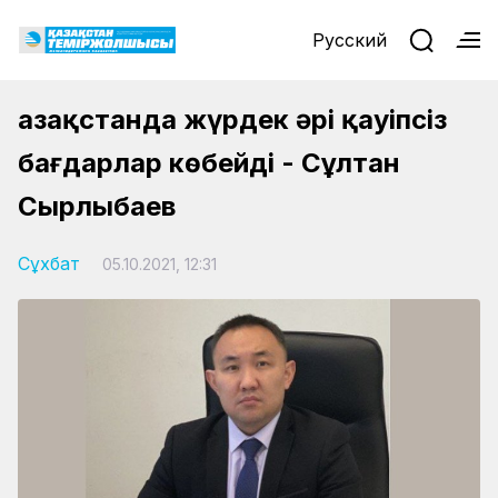
Русский
Қазақстанда жүрдек әрі қауіпсіз
бағдарлар көбейді - Сұлтан
Сырлыбаев
Сұхбат
05.10.2021, 12:31