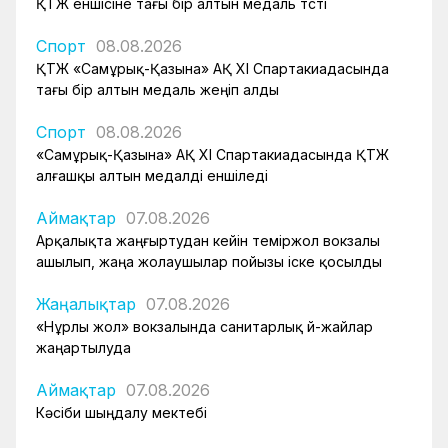
ҚТЖ еншісіне тағы бір алтын медаль түсті
Спорт
08.08.2026
ҚТЖ «Самұрық-Қазына» АҚ XI Спартакиадасында
тағы бір алтын медаль жеңіп алды
Спорт
08.08.2026
«Самұрық-Қазына» АҚ XI Спартакиадасында ҚТЖ
алғашқы алтын медалді еншіледі
Аймақтар
07.08.2026
Арқалықта жаңғыртудан кейін теміржол вокзалы
ашылып, жаңа жолаушылар пойызы іске қосылды
Жаңалықтар
07.08.2026
«Нұрлы жол» вокзалында санитарлық үй-жайлар
жаңартылуда
Аймақтар
07.08.2026
Кәсіби шыңдалу мектебі