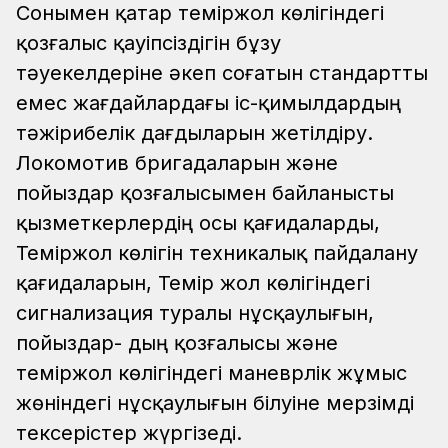
Сонымен қатар теміржол көлігіндегі
қозғалыс қауіпсіздігін бұзу
тәуекелдеріне әкеп соғатын стандартты
емес жағдайлардағы іс-қимылдардың
тәжірибелік дағдыларын жетілдіру.
Локомотив бригадаларын және
пойыздар қозғалысымен байланысты
қызметкерлердің осы қағидаларды,
Теміржол көлігін техникалық пайдалану
қағидаларын, Темір жол көлігіндегі
сигнализация туралы нұсқаулығын,
пойыздар- дың қозғалысы және
теміржол көлігіндегі маневрлік жұмыс
жөніндегі нұсқаулығын білуіне мерзімді
тексерістер жүргізеді.