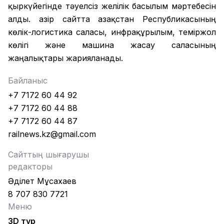
қыркүйегінде тәуелсіз желілік басылым мәртебесін
алды. Қазір сайтта Қазақстан Республикасының
көлік-логистика саласы, инфрақұрылым, теміржол
көлігі және машина жасау саласының
жаңалықтары жарияланады.
Байланыс
+7 7172 60 44 92
+7 7172 60 44 88
+7 7172 60 44 87
railnews.kz@gmail.com
Сайттың шығарушы
редакторы
Әділет Мұсахаев
8 707 830 7721
Меню
3D тур