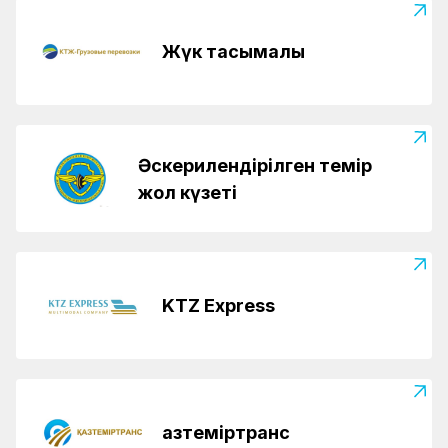
Жүк тасымалы
Әскерилендірілген темір
жол күзеті
KTZ Express
Қазтеміртранс