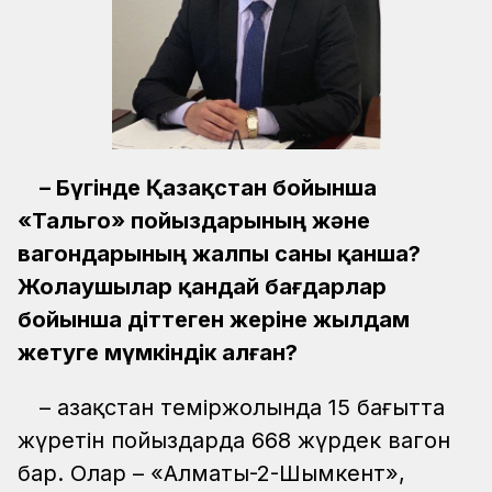
– Бүгінде Қазақстан бойынша
«Тальго» пойыздарының және
вагондарының жалпы саны қанша?
Жолаушылар қандай бағдарлар
бойынша діттеген жеріне жылдам
жетуге мүмкіндік алған?
– Қазақстан теміржолында 15 бағытта
жүретін пойыздарда 668 жүрдек вагон
бар. Олар – «Алматы-2-Шымкент»,