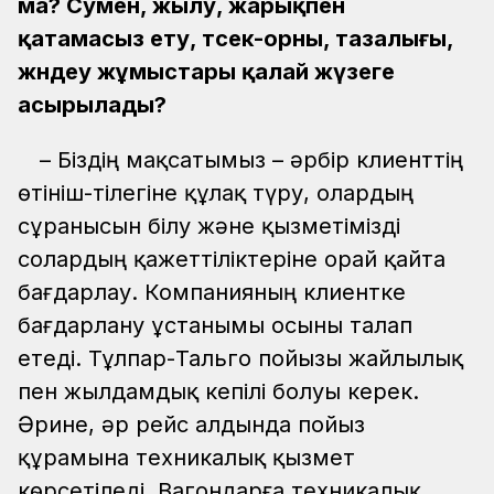
ма? Сумен, жылу, жарықпен
қатамасыз ету, төсек-орны, тазалығы,
жөндеу жұмыстары қалай жүзеге
асырылады?
– Біздің мақсатымыз – әрбір клиенттің
өтініш-тілегіне құлақ түру, олардың
сұранысын білу және қызметімізді
солардың қажеттіліктеріне орай қайта
бағдарлау. Компанияның клиентке
бағдарлану ұстанымы осыны талап
етеді. Тұлпар-Тальго пойызы жайлылық
пен жылдамдық кепілі болуы керек.
Әрине, әр рейс алдында пойыз
құрамына техникалық қызмет
көрсетіледі. Вагондарға техникалық