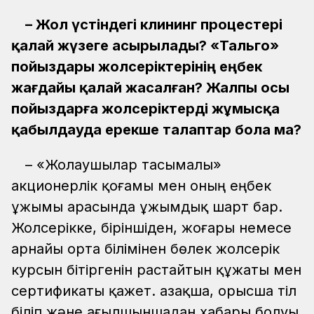
– Жол үстіндегі клининг процестері
қалай жүзеге асырылады? «Тальго»
пойыздары жолсеріктерінің еңбек
жағдайы қалай жасалған? Жалпы осы
пойыздарға жолсеріктерді жұмысқа
қабылдауда ерекше талаптар бола ма?
– «Жолаушылар тасымалы»
акционерлік қоғамы мен оның еңбек
ұжымы арасында ұжымдық шарт бар.
Жолсерікке, біріншіден, жоғары немесе
арнайы орта білімінен бөлек жолсерік
курсын бітіргенін растайтын құжаты мен
сертификаты қажет. Қазақша, орысша тіл
біліп және ағылшыншадан хабары болуы