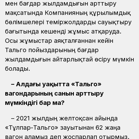
мен бағдар жылдамдығын арттыру
мақсатында Компанияның құрылымдық
бөлімшелері теміржолдарды сауықтыру
бағытында кешенді жұмыс атқаруда.
Осы жұмыстар аяқталғаннан кейін
Тальго пойыздарының бағдар
жылдамдығын айтарлықтай өсіру мүмкін
болады.
– Алдағы уақытта «Тальго»
вагондарының санын арттыру
мүмкіндігі бар ма?
– 2021 жылдың желтоқсан айында
«Тұлпар-Тальго» зауытынан 62 жаңа
вагон аламыз деп жоспарлап отырмыз.