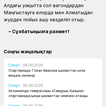
Алдағы уақытта сол вагондардан
Маңғыстауға елорда мен Алматыдан
жүрдек пойыз ашу көзделіп отыр.
– Сұхбатыңызға рахмет!
Соңғы жаңалықтар
Спорт
08.08.2026
Спартакиада: Гүлжан Аманова шахматтан қола
медаль иеленді
Спорт
08.08.2026
Алтынкөлдік теміржолшы «Самұрық-Қазына»
спартакиадасында шахматтан чемпион атанды
Спорт
08.08.2026