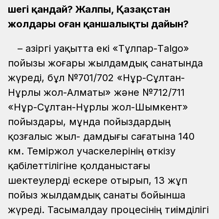
шегі қандай? Жалпы, Қазақстан
жолдары оған қаншалықты дайын?
– Қазіргі уақытта екі «Tұлпар-Тalgo»
пойызы жоғары жылдамдық санатында
жүреді, бұл №701/702 «Нұр-Сұлтан-
Нұрлы жол-Алматы» және №712/711
«Нұр-Сұлтан-Нұрлы жол-Шымкент»
пойыздары, мұнда пойыздардың
қозғалыс жыл- дамдығы сағатына 140
км. Теміржол учаскелерінің өткізу
қабілеттілігіне қолданыстағы
шектеулерді ескере отырып, 13 жұп
пойыз жылдамдық санаты бойынша
жүреді. Тасымалдау процесінің тиімділігі