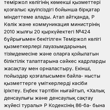
теміржол көлігінің көмекші қызметтері
қозғалыс қауіпсіздігі бойынша бірқатар
міндеттеме алады. Атап айтқанда, ҚР
Көлік және коммуникация министрінің
2010 жылғы 20 қыркүйектегі №424
бұйрығымен бекітілген Теміржол көлігі
қызметкерлері лауазымдарының
тізімдемесіне және оларға қойылатын
біліктілік талаптарына сәйкес кадрларды
жасақтау мен орналастыру. Екінші,
пойыздар қозғалысымен байла- нысты
қызметтерге үміткерлерді кәсіби
іріктеу. Еңбек тәртібін нығайтып, «Халық
денсаулығы және денсаулық сақтау
жүйесі туралы» ҚР Кодексінің 86-ба- бына