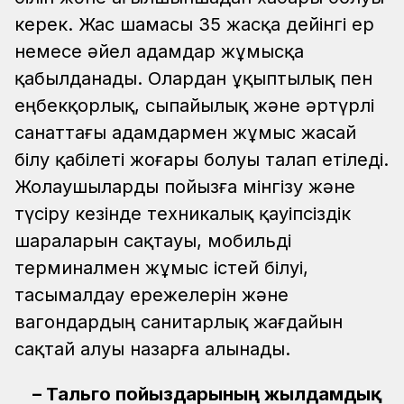
керек. Жас шамасы 35 жасқа дейінгі ер
немесе әйел адамдар жұмысқа
қабылданады. Олардан ұқыптылық пен
еңбекқорлық, сыпайылық және әртүрлі
санаттағы адамдармен жұмыс жасай
білу қабілеті жоғары болуы талап етіледі.
Жолаушыларды пойызға мінгізу және
түсіру кезінде техникалық қауіпсіздік
шараларын сақтауы, мобильді
терминалмен жұмыс істей білуі,
тасымалдау ережелерін және
вагондардың санитарлық жағдайын
сақтай алуы назарға алынады.
– Тальго пойыздарының жылдамдық