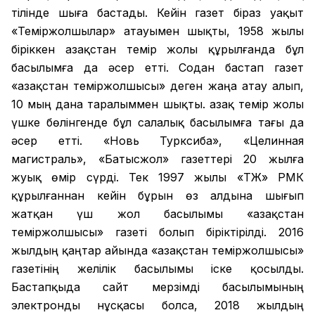
тілінде шыға бастады. Кейін газет біраз уақыт
«Теміржолшылар» атауымен шықты, 1958 жылы
біріккен Қазақстан темір жолы құрылғанда бұл
басылымға да әсер етті. Содан бастап газет
«Қазақстан теміржолшысы» деген жаңа атау алып,
10 мың дана таралыммен шықты. Қазақ темір жолы
үшке бөлінгенде бұл салалық басылымға тағы да
әсер етті. «Новь Турксиба», «Целинная
магистраль», «Батысжол» газеттері 20 жылға
жуық өмір сүрді. Тек 1997 жылы «ҚТЖ» РМК
құрылғаннан кейін бұрын өз алдына шығып
жатқан үш жол басылымы «Қазақстан
теміржолшысы» газеті болып біріктірілді. 2016
жылдың қаңтар айында «Қазақстан теміржолшысы»
газетінің желілік басылымы іске қосылды.
Бастапқыда сайт мерзімді басылымының
электронды нұсқасы болса, 2018 жылдың