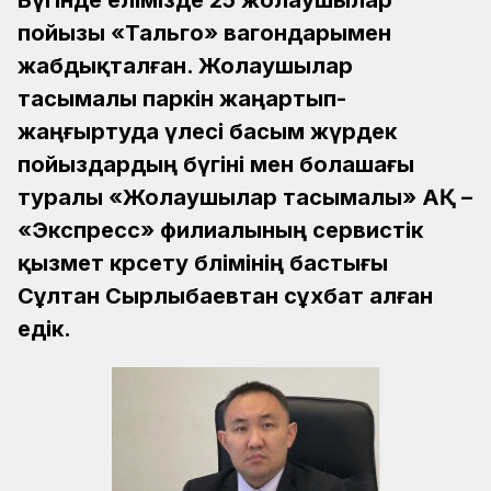
Бүгінде елімізде 25 жолаушылар
пойызы «Тальго» вагондарымен
жабдықталған. Жолаушылар
тасымалы паркін жаңартып-
жаңғыртуда үлесі басым жүрдек
пойыздардың бүгіні мен болашағы
туралы «Жолаушылар тасымалы» АҚ –
«Экспресс» филиалының сервистік
қызмет көрсету бөлімінің бастығы
Сұлтан Сырлыбаевтан сұхбат алған
едік.