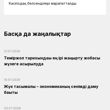
Кәсіподақ белсенділері марапатталды
Басқа да жаңалықтар
21.07.2026
Теміржол тарихындағы ең ірі жаңғырту жобасы
жүзеге асырылуда
10.07.2026
Жүк тасымалы – экономиканың сенімді даму
бағыты
03.07.2026