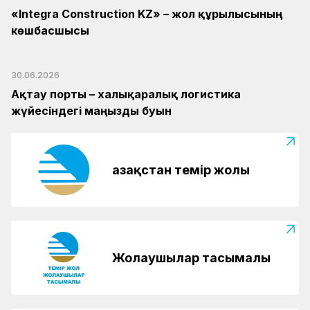
«Integra Construction KZ» – жол құрылысының
көшбасшысы
30.06.2026
Ақтау порты – халықаралық логистика
жүйесіндегі маңызды буын
Қазақстан темір жолы
Жолаушылар тасымалы