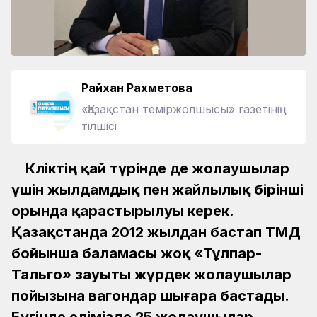
Райхан Рахметова
«Қазақстан теміржолшысы» газетінің
тілшісі
Көліктің қай түрінде де жолаушылар
үшін жылдамдық пен жайлылық бірінші
орында қарастырылуы керек.
Қазақстанда 2012 жылдан бастап ТМД
бойынша баламасы жоқ «Тұлпар-
Тальго» зауыты жүрдек жолаушылар
пойызына вагондар шығара бастады.