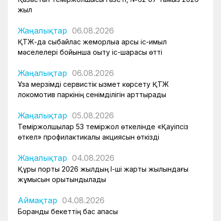
жыл
Жаңалықтар
06.08.2026
ҚТЖ-да сыбайлас жемқорлыққа қарсы іс-қимыл
мәселелері бойынша оқыту іс-шарасы өтті
Жаңалықтар
06.08.2026
Ұзақ мерзімді сервистік қызмет көрсету ҚТЖ
локомотив паркінің сенімділігін арттырады
Жаңалықтар
05.08.2026
Теміржолшылар 53 теміржол өткелінде «Қауіпсіз
өткел» профилактикалық акциясын өткізді
Жаңалықтар
04.08.2026
Құрық порты 2026 жылдың І-ші жарты жылындағы
жұмысын қорытындылады
Аймақтар
04.08.2026
Боранды бекеттің бас қақпасы