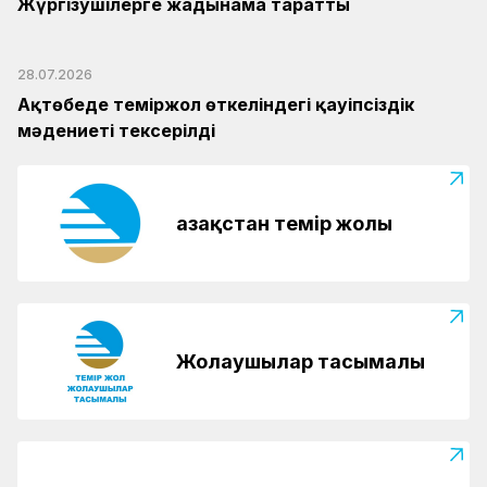
Жүргізушілерге жадынама таратты
28.07.2026
Ақтөбеде теміржол өткеліндегі қауіпсіздік
мәдениеті тексерілді
Қазақстан темір жолы
Жолаушылар тасымалы