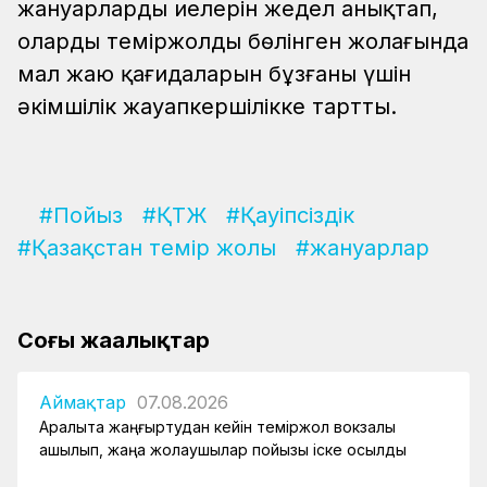
жануарлардың иелерін жедел анықтап,
оларды теміржолдың бөлінген жолағында
мал жаю қағидаларын бұзғаны үшін
әкімшілік жауапкершілікке тартты.
#Пойыз
#ҚТЖ
#Қауіпсіздік
#Қазақстан темір жолы
#жануарлар
Соңғы жаңалықтар
Аймақтар
07.08.2026
Арқалықта жаңғыртудан кейін теміржол вокзалы
ашылып, жаңа жолаушылар пойызы іске қосылды