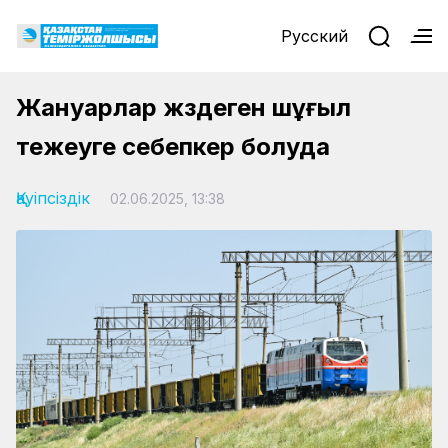
Русский
Жануарлар жүздеген шұғыл
тежеуге себепкер болуда
Қауіпсіздік
02.06.2025, 13:38