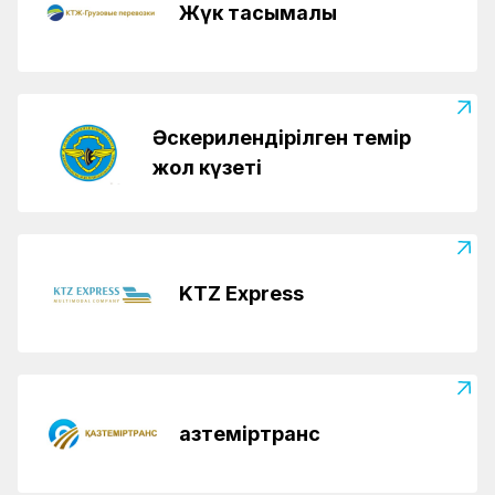
Жүк тасымалы
Әскерилендірілген темір
жол күзеті
KTZ Express
Қазтеміртранс