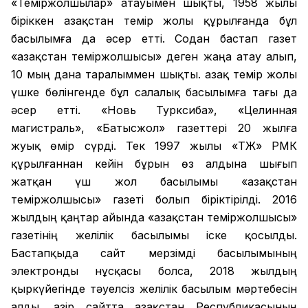
«Теміржолшылар» атауымен шықты, 1958 жылы
біріккен Қазақстан темір жолы құрылғанда бұл
басылымға да әсер етті. Содан бастап газет
«Қазақстан теміржолшысы» деген жаңа атау алып,
10 мың дана таралыммен шықты. Қазақ темір жолы
үшке бөлінгенде бұл салалық басылымға тағы да
әсер етті. «Новь Турксиба», «Целинная
магистраль», «Батысжол» газеттері 20 жылға
жуық өмір сүрді. Тек 1997 жылы «ҚТЖ» РМК
құрылғаннан кейін бұрын өз алдына шығып
жатқан үш жол басылымы «Қазақстан
теміржолшысы» газеті болып біріктірілді. 2016
жылдың қаңтар айында «Қазақстан теміржолшысы»
газетінің желілік басылымы іске қосылды.
Бастапқыда сайт мерзімді басылымының
электронды нұсқасы болса, 2018 жылдың
қыркүйегінде тәуелсіз желілік басылым мәртебесін
алды. Қазір сайтта Қазақстан Республикасының