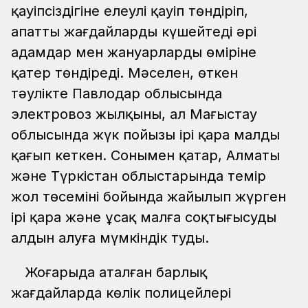
қауіпсіздігіне елеулі қауіп төндіріп,
апатты жағдайларды күшейтеді әрі
адамдар мен жануарлардың өміріне
қатер төндіреді. Мәселен, өткен
тәулікте Павлодар облысында
электровоз жылқыны, ал Маңғыстау
облысында жүк пойызы ірі қара малды
қағып кеткен. Сонымен қатар, Алматы
және Түркістан облыстарында темір
жол төсемінің бойында жайылып жүрген
ірі қара және ұсақ малға соқтығысудың
алдын алуға мүмкіндік туды.
Жоғарыда аталған барлық
жағдайларда көлік полицейлері