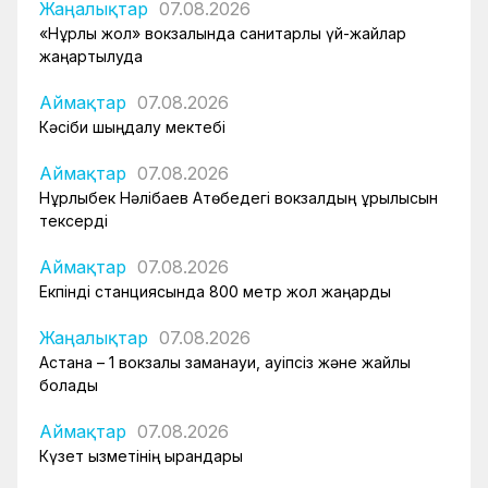
Жаңалықтар
07.08.2026
«Нұрлы жол» вокзалында санитарлық үй-жайлар
жаңартылуда
Аймақтар
07.08.2026
Кәсіби шыңдалу мектебі
Аймақтар
07.08.2026
Нұрлыбек Нәлібаев Ақтөбедегі вокзалдың құрылысын
тексерді
Аймақтар
07.08.2026
Екпінді станциясында 800 метр жол жаңарды
Жаңалықтар
07.08.2026
Астана – 1 вокзалы заманауи, қауіпсіз және жайлы
болады
Аймақтар
07.08.2026
Күзет қызметінің қырандары