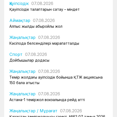
Қауіпсіздік
07.08.2026
Қауіпсіздік талаптарын сақтау – міндет
Аймақтар
07.08.2026
Алпыс жылдық абыройлы жол
Жаңалықтар
07.08.2026
Кәсіподақ белсенділері марапатталды
Спорт
07.08.2026
Дойбышылар додасы
Жаңалықтар
07.08.2026
Темір жолдағы қауіпсіздік бойынша ҚТЖ акциясына
150 бала қатысты
Жаңалықтар
07.08.2026
Астана-1 теміржол вокзалында рейд өтті
Жаңалықтар
/
Мұрағат
07.08.2026
Қазақстан теміржолшысы газеті, №62 07 тамыз 2026