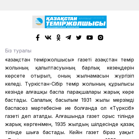
Біз туралы
«Қазақстан теміржолшысы» газеті Қазақстан темір
жолының қалыптасуының барлық кезеңдерін
көрсете отырып, оның жылнамасын жүргізіп
келеді. Түркістан-Сібір темір жолының құрылысы
кезінде алғашқы баспа парақшалары жарық көре
бастады. Салалық басылым 1931 жылы мерзімді
баспасөз мәртебесіне ие болғанда ол «Түрксіб»
газеті деп аталды. Алғашында газет орыс тілінде
жарық көргенімен, 1935 жылдың шілдесінде қазақ
тілінде шыға бастады. Кейін газет біраз уақыт