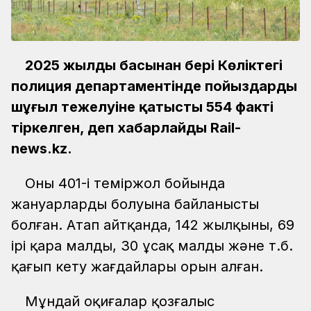
2025 жылдың басынан бері Көліктегі
полиция департаментінде пойыздардың
шұғыл тежелуіне қатысты 554 факті
тіркелген, деп хабарлайды Rail-
news.kz.
Оның 401-і теміржол бойында
жануарлардың болуына байланысты
болған. Атап айтқанда, 142 жылқыны, 69
ірі қара малды, 30 ұсақ малды және т.б.
қағып кету жағдайлары орын алған.
Мұндай оқиғалар қозғалыс