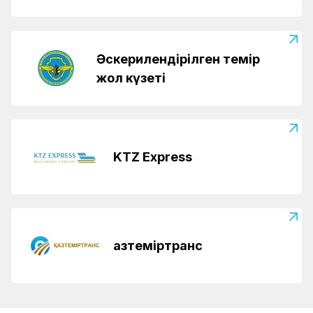
Әскерилендірілген темір
жол күзеті
KTZ Express
Қазтеміртранс