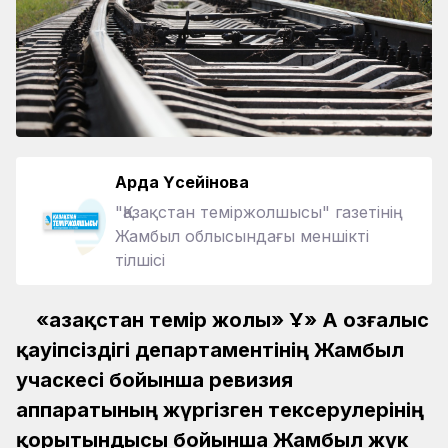
Ардақ Үсейінова
"Қазақстан теміржолшысы" газетінің
Жамбыл облысындағы меншікті
тілшісі
«Қазақстан темір жолы» ҰҚ» АҚ Қозғалыс
қауіпсіздігі департаментінің Жамбыл
учаскесі бойынша ревизия
аппаратының жүргізген тексерулерінің
қорытындысы бойынша Жамбыл жүк