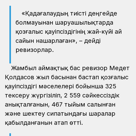
«Қадағалаудың тиісті деңгейде
болмауынан шаруашылықтарда
қозғалыс қауіпсіздігінің жай-күйі ай
сайын нашарлаған», – дейді
ревизорлар.
Жамбыл аймақтық бас ревизор Медет
Қолдасов жыл басынан бастап қозғалыс
қауіпсіздігі мәселелері бойынша 325
тексеру жүргізіліп, 2 559 сәйкессіздік
анықталғанын, 467 тыйым салынған
және шектеу сипатындағы шаралар
қабылданғанын атап өтті.