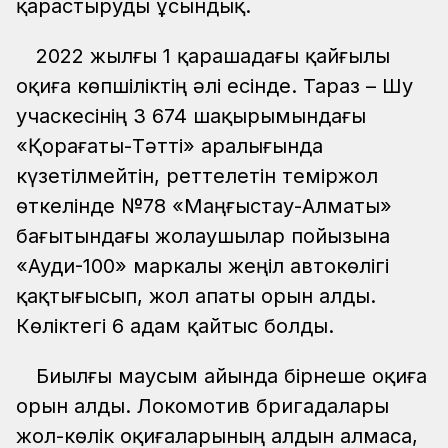
қарастыруды ұсындық.
2022 жылғы 1 қарашадағы қайғылы
оқиға көпшіліктің әлі есінде. Тараз – Шу
учаскесінің 3 674 шақырымындағы
«Қорағаты-Тәтті» аралығында
күзетілмейтін, реттелетін теміржол
өткелінде №78 «Маңғыстау-Алматы»
бағытындағы жолаушылар пойызына
«Ауди-100» маркалы жеңіл автокөлігі
қақтығысып, жол апаты орын алды.
Көліктегі 6 адам қайтыс болды.
Биылғы маусым айында бірнеше оқиға
орын алды. Локомотив бригадалары
жол-көлік оқиғаларының алдын алмаса,