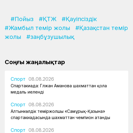
#Пойыз
#ҚТЖ
#Қауіпсіздік
#Жамбыл темір жолы
#Қазақстан темір
жолы
#заңбұзушылық
Соңғы жаңалықтар
Спорт
08.08.2026
Спартакиада: Гүлжан Аманова шахматтан қола
медаль иеленді
Спорт
08.08.2026
Алтынкөлдік теміржолшы «Самұрық-Қазына»
спартакиадасында шахматтан чемпион атанды
Спорт
08.08.2026