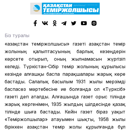
Біз туралы
«Қазақстан теміржолшысы» газеті Қазақстан темір
жолының қалыптасуының барлық кезеңдерін
көрсете отырып, оның жылнамасын жүргізіп
келеді. Түркістан-Сібір темір жолының құрылысы
кезінде алғашқы баспа парақшалары жарық көре
бастады. Салалық басылым 1931 жылы мерзімді
баспасөз мәртебесіне ие болғанда ол «Түрксіб»
газеті деп аталды. Алғашында газет орыс тілінде
жарық көргенімен, 1935 жылдың шілдесінде қазақ
тілінде шыға бастады. Кейін газет біраз уақыт
«Теміржолшылар» атауымен шықты, 1958 жылы
біріккен Қазақстан темір жолы құрылғанда бұл