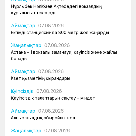
Нұрлыбек Нәлібаев Ақтөбедегі вокзалдың
құрылысын тексерді
Аймақтар
07.08.2026
Екпінді станциясында 800 метр жол жаңарды
Жаңалықтар
07.08.2026
Астана – 1 вокзалы заманауи, қауіпсіз және жайлы
болады
Аймақтар
07.08.2026
Күзет қызметінің қырандары
Қауіпсіздік
07.08.2026
Қауіпсіздік талаптарын сақтау – міндет
Аймақтар
07.08.2026
Алпыс жылдық абыройлы жол
Жаңалықтар
07.08.2026