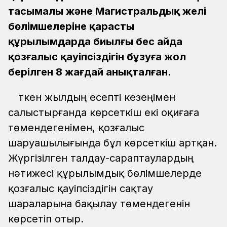
тасымалы және Магистральдық желі
бөлімшелеріне қарасты
құрылымдарда биылғы бес айда
қозғалыс қауіпсіздігін бұзуға жол
берілген 8 жағдай анықталған.
Өткен жылдың есепті кезеңімен
салыстырғанда көрсеткіш екі оқиғаға
төмендегенімен, қозғалыс
шаруашылығында бұл көрсеткіш артқан.
Жүргізілген талдау-сараптаулардың
нәтижесі құрылымдық бөлімшелерде
қозғалыс қауіпсіздігін сақтау
шараларына бақылау төмендегенін
көрсетіп отыр.