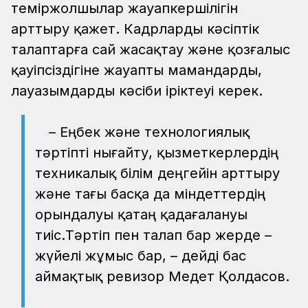
теміржолшылар жауапкершілігін
арттыру қажет. Кадрларды кәсіптік
талаптарға сай жасақтау және қозғалыс
қауіпсіздігіне жауапты мамандарды,
лауазымдарды кәсіби іріктеуі керек.
– Еңбек және технологиялық
тәртіпті нығайту, қызметкерлердің
техникалық білім деңгейін арттыру
және тағы басқа да міндеттердің
орындалуы қатаң қадағалануы
тиіс.Тәртіп пен талап бар жерде –
жүйелі жұмыс бар, – дейді бас
аймақтық ревизор Медет Қолдасов.