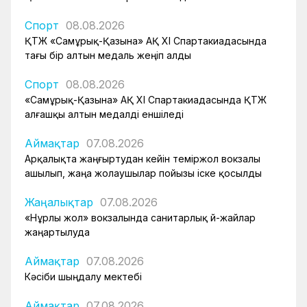
Спорт
08.08.2026
ҚТЖ «Самұрық-Қазына» АҚ XI Спартакиадасында
тағы бір алтын медаль жеңіп алды
Спорт
08.08.2026
«Самұрық-Қазына» АҚ XI Спартакиадасында ҚТЖ
алғашқы алтын медалді еншіледі
Аймақтар
07.08.2026
Арқалықта жаңғыртудан кейін теміржол вокзалы
ашылып, жаңа жолаушылар пойызы іске қосылды
Жаңалықтар
07.08.2026
«Нұрлы жол» вокзалында санитарлық үй-жайлар
жаңартылуда
Аймақтар
07.08.2026
Кәсіби шыңдалу мектебі
Аймақтар
07.08.2026