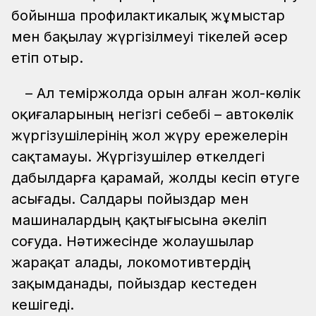
бойынша профилактикалық жұмыстар
мен бақылау жүргізілмеуі тікелей әсер
етіп отыр.
– Ал теміржолда орын алған жол-көлік
оқиғаларының негізгі себебі – автокөлік
жүргізушілерінің жол жүру ережелерін
сақтамауы. Жүргізушілер өткелдегі
дабылдарға қарамай, жолды кесіп өтуге
асығады. Салдары пойыздар мен
машиналардың қақтығысына әкеліп
соғуда. Нәтижесінде жолаушылар
жарақат алады, локомотивтердің
зақымданады, пойыздар кестеден
кешігеді.