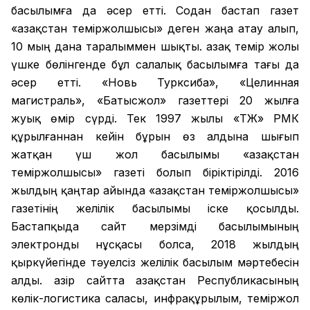
басылымға да әсер етті. Содан бастап газет
«Қазақстан теміржолшысы» деген жаңа атау алып,
10 мың дана таралыммен шықты. Қазақ темір жолы
үшке бөлінгенде бұл салалық басылымға тағы да
әсер етті. «Новь Турксиба», «Целинная
магистраль», «Батысжол» газеттері 20 жылға
жуық өмір сүрді. Тек 1997 жылы «ҚТЖ» РМК
құрылғаннан кейін бұрын өз алдына шығып
жатқан үш жол басылымы «Қазақстан
теміржолшысы» газеті болып біріктірілді. 2016
жылдың қаңтар айында «Қазақстан теміржолшысы»
газетінің желілік басылымы іске қосылды.
Бастапқыда сайт мерзімді басылымының
электронды нұсқасы болса, 2018 жылдың
қыркүйегінде тәуелсіз желілік басылым мәртебесін
алды. Қазір сайтта Қазақстан Республикасының
көлік-логистика саласы, инфрақұрылым, теміржол