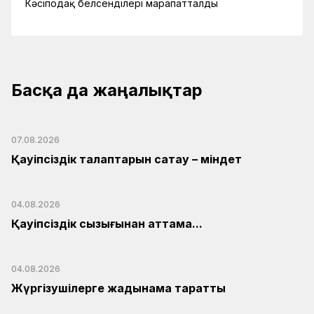
Кәсіподақ белсенділері марапатталды
Басқа да жаңалықтар
07.08.2026
Қауіпсіздік талаптарын сақтау – міндет
04.08.2026
Қауіпсіздік сызығынан аттама...
04.08.2026
Жүргізушілерге жадынама таратты