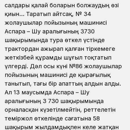
салдары қалай боларын болжаудың өзі
қиын... Таратып айтсақ, № 34
жолаушылар пойызының машинисі
Аспара – Шу аралығының 3730
шақырымында тура өткел үстінде
трактордан ажырап қалған тіркемеге
жеткізбей құрамды шұғыл тоқтатып
үлгерді. Дәл осы күні №86 жолаушылар
пойызының машинисі де қырағылық
танытып, тағы бір апаттың алдын алды.
Ал 13 маусымда Аспара – Шу
аралығының 3 730 шақырымында
орналасқан күзетілмейтін, реттелетін
теміржол өткелінде сағатына 58
шақырым жылдамдықпен келе жатқан