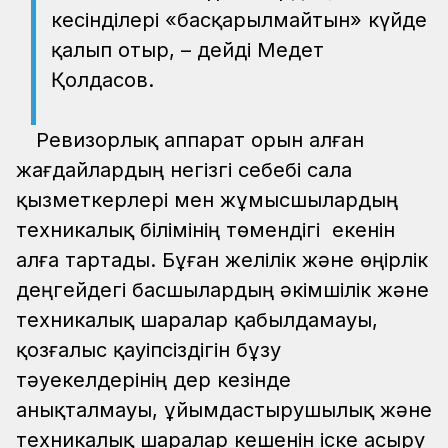
кесінділері «басқарылмайтын» күйде
қалып отыр, – дейді Медет
Қолдасов.
Ревизорлық аппарат орын алған
жағдайлардың негізгі себебі сала
қызметкерлері мен жұмысшылардың
техникалық білімінің төмендігі екенін
алға тартады. Бұған желілік және өңірлік
деңгейдегі басшылардың әкімшілік және
техникалық шаралар қабылдамауы,
қозғалыс қауіпсіздігін бұзу
тәуекелдерінің дер кезінде
анықталмауы, ұйымдастырушылық және
техникалық шаралар кешенін іске асыру