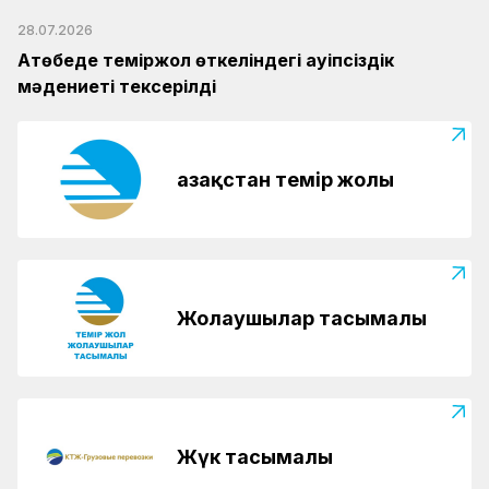
28.07.2026
Ақтөбеде теміржол өткеліндегі қауіпсіздік
мәдениеті тексерілді
Қазақстан темір жолы
Жолаушылар тасымалы
Жүк тасымалы