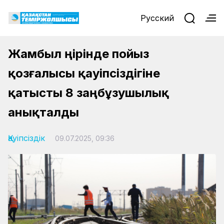
Русский
Жамбыл өңірінде пойыз
қозғалысы қауіпсіздігіне
қатысты 8 заңбұзушылық
анықталды
Қауіпсіздік
09.07.2025, 09:36