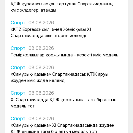
ҚТЖ құрамасы арқан тартудан Спартакиаданың
күміс жүлдегері атанды
Спорт
08.08.2026
«KTZ Express» өкілі Әнел Жеңісқызы XI
Спартакиадада екінші орын иеленді
Спорт
08.08.2026
Теміржолшылар қоржынында – кезекті күміс медаль
Спорт
08.08.2026
«Самұрық-Қазына» Спартакиадасы: ҚТЖ аруы
жүзуден күміс жүлде иеленді
Спорт
08.08.2026
XI Спартакиадада ҚТЖ қоржынына тағы бір алтын
медаль түсті
Спорт
08.08.2026
«Самұрық-Қазына» XI Спартакиадасында жүзуден
ҚТЖ еншісіне тағы бір алтын медаль түсті