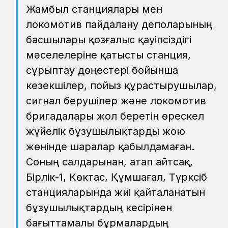
Жамбыл станциялары мен
локомотив пайдалану деполарының
басшылары қозғалыс қауіпсіздігі
мәселелеріне қатысты станция,
сұрыптау дөңестері бойынша
кезекшілер, пойыз құрастырушылар,
сигнал берушілер және локомотив
бригадалары жол беретін өрескел
жүйелік бұзушылықтарды жою
жөнінде шаралар қабылдамаған.
Соның салдарынан, атап айтсақ,
Бірлік-1, Көктас, Құмшағал, Түрксіб
станцияларында жиі қайталанатын
бұзушылықтардың кесірінен
бағыттамалы бұрмалардың