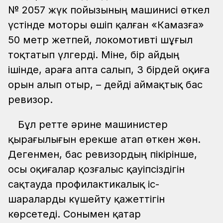
№ 2057 жүк пойызының машинисі өткел
үстінде моторы өшіп қалған «Камазға»
50 метр жетпей, локомотивті шұғыл
тоқтатып үлгерді. Міне, бір айдың
ішінде, араға апта салып, 3 бірдей оқиға
орын алып отыр, – дейді аймақтық бас
ревизор.
Бұл ретте әрине машинистер
қырағылығын ерекше атап өткен жөн.
Дегенмен, бас ревизордың пікірінше,
осы оқиғалар қозғалыс қауіпсіздігін
сақтауда профилактикалық іс-
шараларды күшейту қажеттігін
көрсетеді. Сонымен қатар