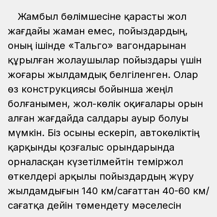
Жамбыл бөлімшесіне қарасты жол
жағдайы жаман емес, пойыздардың,
оның ішінде «Тальго» вагондарынан
құрылған жолаушылар пойыздары үшін
жоғары жылдамдық белгіленген. Олар
өз конструкциясы бойынша жеңіл
болғанымен, жол-көлік оқиғалары орын
алған жағдайда салдары ауыр болуы
мүмкін. Біз осыны ескеріп, автокөліктің
қарқынды қозғалыс орындарында
орналасқан күзетілмейтін теміржол
өткелдері арқылы пойыздардың жүру
жылдамдығын 140 км/сағаттан 40-60 км/
сағатқа дейін төмендету мәселесін