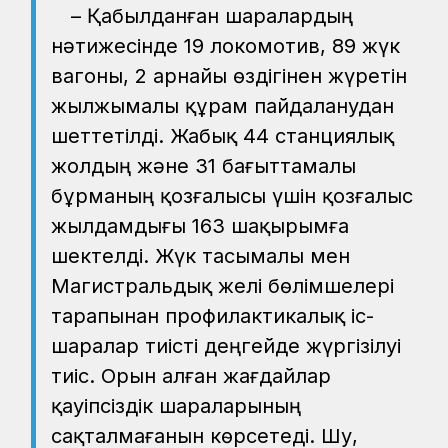
– Қабылданған шаралардың
нәтижесінде 19 локомотив, 89 жүк
вагоны, 2 арнайы өздігінен жүретін
жылжымалы құрам пайдаланудан
шеттетілді. Жабық 44 станциялық
жолдың және 31 бағыттамалы
бұрманың қозғалысы үшін қозғалыс
жылдамдығы 163 шақырымға
шектелді. Жүк тасымалы мен
Магистральдық желі бөлімшелері
тарапынан профилактикалық іс-
шаралар тиісті деңгейде жүргізілуі
тиіс. Орын алған жағдайлар
қауіпсіздік шараларының
сақталмағанын көрсетеді. Шу,