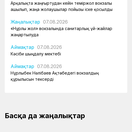
Арқалықта жаңғыртудан кейін теміржол вокзалы
ашылып, жаңа жолаушылар пойызы іске қосылды
Жаңалықтар
07.08.2026
«Нұрлы жол» вокзалында санитарлық үй-жайлар
жаңартылуда
Аймақтар
07.08.2026
Кәсіби шыңдалу мектебі
Аймақтар
07.08.2026
Нұрлыбек Нәлібаев Ақтөбедегі вокзалдың
құрылысын тексерді
Басқа да жаңалықтар