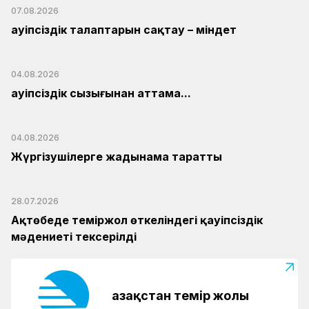
07.08.2026
Қауіпсіздік талаптарын сақтау – міндет
04.08.2026
Қауіпсіздік сызығынан аттама...
04.08.2026
Жүргізушілерге жадынама таратты
28.07.2026
Ақтөбеде теміржол өткеліндегі қауіпсіздік
мәдениеті тексерілді
Қазақстан темір жолы