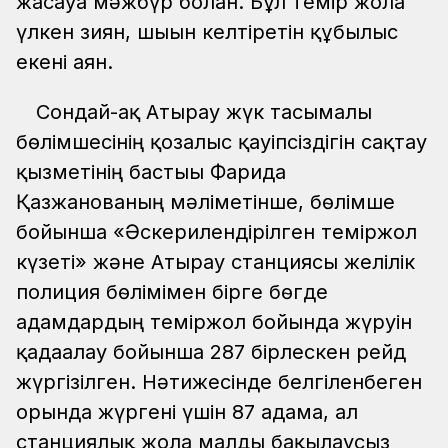
жасауға мәжбүр болған. Бұл темір жолға
үлкен зиян, шығын келтіретін құбылыс
екені аян.
Сондай-ақ Атырау жүк тасымалы
бөлімшесінің қозғалыс қауіпсіздігін сақтау
қызметінің бастығы Фарида
Қазжанованың мәліметінше, бөлімше
бойынша «Әскерилендірілген теміржол
күзеті» және Атырау станциясы желілік
полиция бөлімімен бірге бөгде
адамдардың теміржол бойында жүруін
қадағалау бойынша 287 бірлескен рейд
жүргізілген. Нәтижесінде белгіленбеген
орында жүргені үшін 87 адамға, ал
станциялық жолға малды бақылаусыз