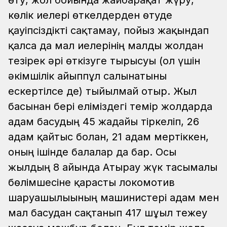
өту, жол бойында жайбарақат жүру,
көлік иелері өткелдерден өтуде
қауіпсіздікті сақтамау, пойыз жақындап
қалса да мал иелерінің малды жолдан
тезірек әрі өткізуге тырысуы (ол үшін
әкімшілік айыппұл салынатыны
ескертілсе де) тыйылмай отыр. Жыл
басынан бері еліміздегі темір жолдарда
адам басудың 45 жағдайы тіркеліп, 26
адам қайтыс болған, 21 адам мертіккен,
оның ішінде балалар да бар. Осы
жылдың 8 айында Атырау жүк тасымалы
бөлімшесіне қарасты локомотив
шаруашылығының машинистері адам мен
мал басудан сақтанып 417 шұғыл тежеу