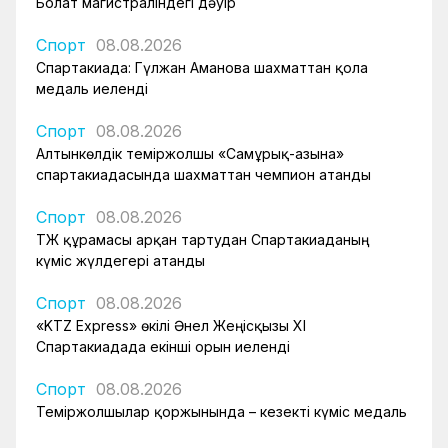
Болат магистраліндегі дәуір
Спорт
08.08.2026
Спартакиада: Гүлжан Аманова шахматтан қола
медаль иеленді
Спорт
08.08.2026
Алтынкөлдік теміржолшы «Самұрық-Қазына»
спартакиадасында шахматтан чемпион атанды
Спорт
08.08.2026
ҚТЖ құрамасы арқан тартудан Спартакиаданың
күміс жүлдегері атанды
Спорт
08.08.2026
«KTZ Express» өкілі Әнел Жеңісқызы XI
Спартакиадада екінші орын иеленді
Спорт
08.08.2026
Теміржолшылар қоржынында – кезекті күміс медаль