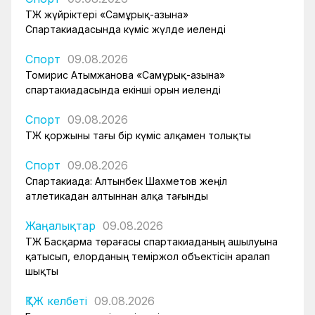
ҚТЖ жүйріктері «Самұрық-Қазына»
Спартакиадасында күміс жүлде иеленді
Спорт
09.08.2026
Томирис Атымжанова «Самұрық-Қазына»
спартакиадасында екінші орын иеленді
Спорт
09.08.2026
ҚТЖ қоржыны тағы бір күміс алқамен толықты
Спорт
09.08.2026
Спартакиада: Алтынбек Шахметов жеңіл
атлетикадан алтыннан алқа тағынды
Жаңалықтар
09.08.2026
ҚТЖ Басқарма төрағасы спартакиаданың ашылуына
қатысып, елорданың теміржол объектісін аралап
шықты
ҚТЖ келбеті
09.08.2026