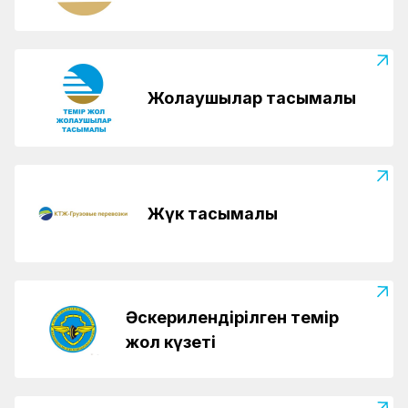
Жолаушылар тасымалы
Жүк тасымалы
Әскерилендірілген темір
жол күзеті