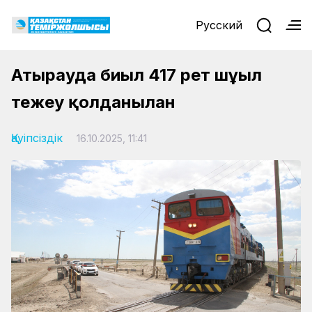
Русский
Атырауда биыл 417 рет шұғыл
тежеу қолданылған
Қауіпсіздік
16.10.2025, 11:41