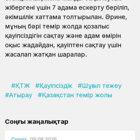
жібергені үшін 7 адамға ескерту беріліп,
әкімшілік хаттама толтырылған. Әрине,
мұның бәрі темір жолда қозғалыс
қауіпсіздігін сақтау және адам өмірін
оқыс жағдайдан, қауіптен сақтау үшін
жасалап жатқан шаралар.
#ҚТЖ
#Қауіпсіздік
#Шұғыл тежеу
#Атырау
#Қазақстан темір жолы
Соңғы жаңалықтар
Спорт
09.08.2026