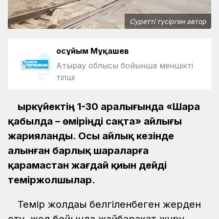
Суретті түсірген автор
Қосұйым Мұқашев
Атырау облысы бойынша меншікті
тілші
Қыркүйектің 1-30 аралығында «Шара
қабылда – өміріңді сақта» айлығы
жарияланды. Осы айлық кезінде
алынған барлық шараларға
қарамастан жағдай қиын дейді
теміржолшылар.
Темір жолдағы белгіленбеген жерден