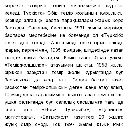
көрсете отырып, оның жылнамасын жүргізіп
келеді. Түркістан-Сібір темір жолының құрылысы
кезінде алғашқы баспа парақшалары жарық көре
бастады. Салалық басылым 1931 жылы мерзімді
баспасөз мәртебесіне ие болғанда ол «Түрксіб»
газеті деп аталды. Алғашында газет орыс тілінде
жарық көргенімен, 1935 жылдың шілдесінде қазақ
тілінде шыға бастады. Кейін газет біраз уақыт
«Теміржолшылар» атауымен шықты, 1958 жылы
біріккен Қазақстан темір жолы құрылғанда бұл
басылымға да әсер етті. Содан бастап газет
«Қазақстан теміржолшысы» деген жаңа атау алып,
10 мың дана таралыммен шықты. Қазақ темір жолы
үшке бөлінгенде бұл салалық басылымға тағы да
әсер етті. «Новь Турксиба», «Целинная
магистраль», «Батысжол» газеттері 20 жылға
жуық өмір сүрді. Тек 1997 жылы «ҚТЖ» РМК