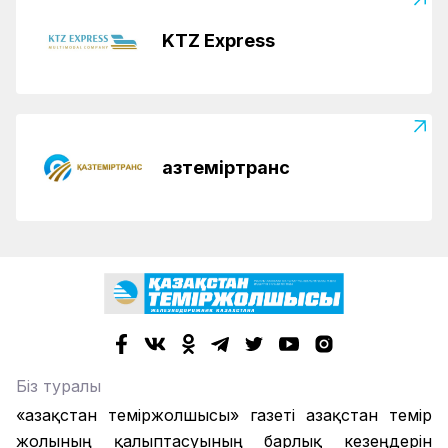
KTZ Express
Қазтеміртранс
Біз туралы
«Қазақстан теміржолшысы» газеті Қазақстан темір
жолының қалыптасуының барлық кезеңдерін