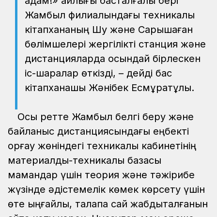
адам!» айлығы басталғалы бері
Жамбыл филиалындағы техникалық
кітапхананың Шу және Сарышаған
бөлімшелері жергілікті станция және
дистанцияларда осындай бірлескен
іс-шаралар өткізді, – дейді бас
кітапханашы Жәнібек Есмұратұлы.
Осы ретте Жамбыл белгі беру және
байланыс дистанциясындағы еңбекті
қорғау жөніндегі техникалық кабинетінің
материалдық-техникалық базасы
мамандар үшін теория және тәжірибе
жүзінде әдістемелік көмек көрсету үшін
өте ыңғайлы, талапқа сай жабдықталғанын