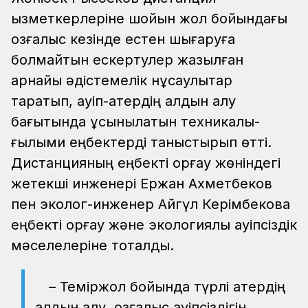
қызметкерлеріне шойын жол бойындағы
қозғалыс кезінде естен шығаруға
болмайтын ескертулер жазылған
арнайы әдістемелік нұсқаулықтар
таратып, қауіп-қатердің алдын алу
бағытында ұсынылатын техникалық-
ғылыми еңбектерді таныстырып өтті.
Дистанцияның еңбекті қорғау жөніндегі
жетекші инженері Ержан Ахметбеков
пен эколог-инженер Айгүл Керімбекова
еңбекті қорғау және экологиялық қауіпсіздік
мәселелеріне тоқталды.
– Теміржол бойында түрлі қатердің
алдын алу, қозғалыс қауіпсіздігін