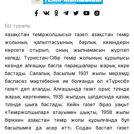
Біз туралы
«Қазақстан теміржолшысы» газеті Қазақстан темір
жолының қалыптасуының барлық кезеңдерін
көрсете отырып, оның жылнамасын жүргізіп
келеді. Түркістан-Сібір темір жолының құрылысы
кезінде алғашқы баспа парақшалары жарық көре
бастады. Салалық басылым 1931 жылы мерзімді
баспасөз мәртебесіне ие болғанда ол «Түрксіб»
газеті деп аталды. Алғашында газет орыс тілінде
жарық көргенімен, 1935 жылдың шілдесінде қазақ
тілінде шыға бастады. Кейін газет біраз уақыт
«Теміржолшылар» атауымен шықты, 1958 жылы
біріккен Қазақстан темір жолы құрылғанда бұл
басылымға да әсер етті. Содан бастап газет