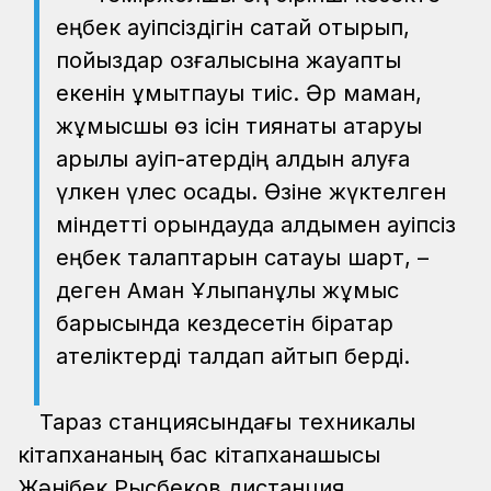
еңбек қауіпсіздігін сақтай отырып,
пойыздар қозғалысына жауапты
екенін ұмытпауы тиіс. Әр маман,
жұмысшы өз ісін тиянақты атқаруы
арқылы қауіп-қатердің алдын алуға
үлкен үлес қосады. Өзіне жүктелген
міндетті орындауда алдымен қауіпсіз
еңбек талаптарын сақтауы шарт, –
деген Аман Ұлықпанұлы жұмыс
барысында кездесетін бірқатар
қателіктерді талдап айтып берді.
Тараз станциясындағы техникалық
кітапхананың бас кітапханашысы
Жәнібек Рысбеков дистанция