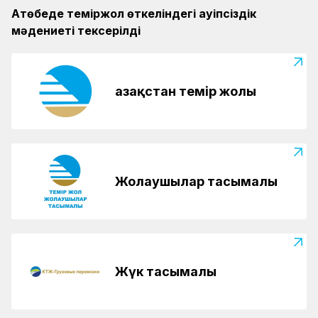
Ақтөбеде теміржол өткеліндегі қауіпсіздік
мәдениеті тексерілді
Қазақстан темір жолы
Жолаушылар тасымалы
Жүк тасымалы