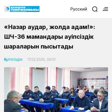
Русский
«Назар аудар, жолда адам!»:
ШЧ-36 мамандары қауіпсіздік
шараларын пысықтады
Қауіпсіздік
17.02.2026, 09:01