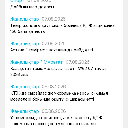
Спорт
07.08.2026
Дойбышылар додасы
Жаңалықтар
07.08.2026
Темір жолдағы қауіпсіздік бойынша ҚТЖ акциясына
150 бала қатысты
Жаңалықтар
07.08.2026
Астана-1 теміржол вокзалында рейд өтті
Жаңалықтар
/
Мұрағат
07.08.2026
Қазақстан теміржолшысы газеті, №62 07 тамыз
2026 жыл
Жаңалықтар
06.08.2026
ҚТЖ-да сыбайлас жемқорлыққа қарсы іс-қимыл
мәселелері бойынша оқыту іс-шарасы өтті
Жаңалықтар
06.08.2026
Ұзақ мерзімді сервистік қызмет көрсету ҚТЖ
локомотив паркінің сенімділігін арттырады