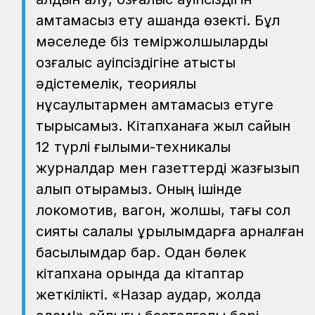
қамтамасыз ету қашанда өзекті. Бұл
мәселеде біз теміржолшыларды
қозғалыс қауіпсіздігіне қатысты
әдістемелік, теориялық
нұсқаулықтармен қамтамасыз етуге
тырысамыз. Кітапханаға жыл сайын
12 түрлі ғылыми-техникалық
журналдар мен газеттерді жазғызып
алып отырамыз. Оның ішінде
локомотив, вагон, жолшы, тағы сол
сияқты салалық құрылымдарға арналған
басылымдар бар. Одан бөлек
кітапхана қорында да кітаптар
жеткілікті. «Назар аудар, жолда