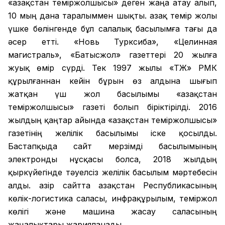
«Қазақстан теміржолшысы» деген жаңа атау алып,
10 мың дана таралыммен шықты. Қазақ темір жолы
үшке бөлінгенде бұл салалық басылымға тағы да
әсер етті. «Новь Турксиба», «Целинная
магистраль», «Батысжол» газеттері 20 жылға
жуық өмір сүрді. Тек 1997 жылы «ҚТЖ» РМК
құрылғаннан кейін бұрын өз алдына шығып
жатқан үш жол басылымы «Қазақстан
теміржолшысы» газеті болып біріктірілді. 2016
жылдың қаңтар айында «Қазақстан теміржолшысы»
газетінің желілік басылымы іске қосылды.
Бастапқыда сайт мерзімді басылымының
электронды нұсқасы болса, 2018 жылдың
қыркүйегінде тәуелсіз желілік басылым мәртебесін
алды. Қазір сайтта Қазақстан Республикасының
көлік-логистика саласы, инфрақұрылым, теміржол
көлігі және машина жасау саласының
жаңалықтары жарияланады.