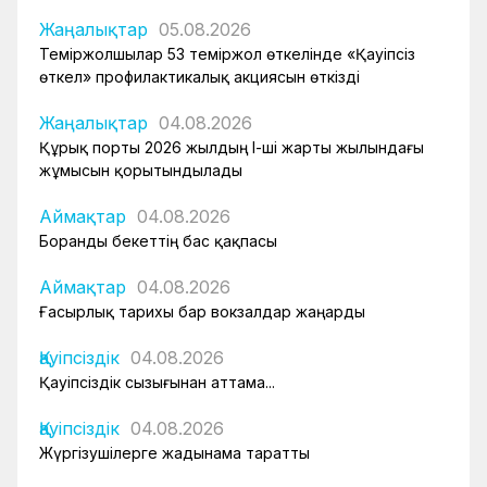
Жаңалықтар
05.08.2026
Теміржолшылар 53 теміржол өткелінде «Қауіпсіз
өткел» профилактикалық акциясын өткізді
Жаңалықтар
04.08.2026
Құрық порты 2026 жылдың І-ші жарты жылындағы
жұмысын қорытындылады
Аймақтар
04.08.2026
Боранды бекеттің бас қақпасы
Аймақтар
04.08.2026
Ғасырлық тарихы бар вокзалдар жаңарды
Қауіпсіздік
04.08.2026
Қауіпсіздік сызығынан аттама...
Қауіпсіздік
04.08.2026
Жүргізушілерге жадынама таратты