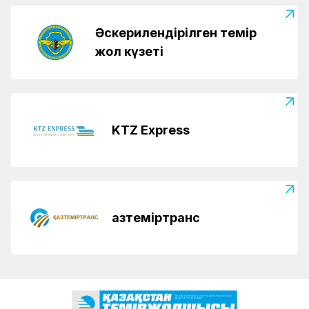
Әскерилендірілген темір
жол күзеті
KTZ Express
Қазтеміртранс