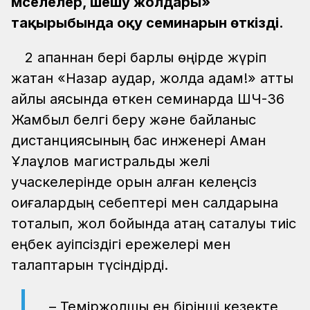
мәселелер, шешу жолдары»
тақырыбында оқу семинарын өткізді.
2 ақпаннан бері барлық өңірде жүріп
жатқан «Назар аудар, жолда адам!» атты
айлық аясында өткен семинарда ШЧ-36
Жамбыл белгі беру және байланыс
дистанциясының бас инженері Аман
Ұлақұлов магистральдық желі
учаскелерінде орын алған келеңсіз
оқиғалардың себептері мен салдарына
тоқталып, жол бойында қатаң сақталуы тиіс
еңбек қауіпсіздігі ережелері мен
талаптарын түсіндірді.
– Теміржолшы ең бірінші кезекте