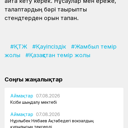
айта кету керек. Нұсқаулар мен ереже,
талаптардың бәрі тақырыптық
стендтерден орын тапқан.
#ҚТЖ
#Қауіпсіздік
#Жамбыл темір
жолы
#Қазақстан темір жолы
Соңғы жаңалықтар
Аймақтар
07.08.2026
Кәсіби шыңдалу мектебі
Аймақтар
07.08.2026
Нұрлыбек Нәлібаев Ақтөбедегі вокзалдың
құрылысын тексерді