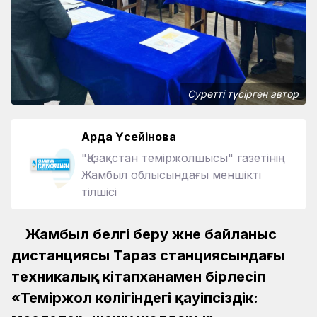
Суретті түсірген автор
Ардақ Үсейінова
"Қазақстан теміржолшысы" газетінің
Жамбыл облысындағы меншікті
тілшісі
Жамбыл белгі беру және байланыс
дистанциясы Тараз станциясындағы
техникалық кітапханамен бірлесіп
«Теміржол көлігіндегі қауіпсіздік: