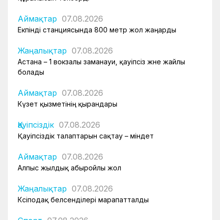
Аймақтар
07.08.2026
Екпінді станциясында 800 метр жол жаңарды
Жаңалықтар
07.08.2026
Астана – 1 вокзалы заманауи, қауіпсіз және жайлы
болады
Аймақтар
07.08.2026
Күзет қызметінің қырандары
Қауіпсіздік
07.08.2026
Қауіпсіздік талаптарын сақтау – міндет
Аймақтар
07.08.2026
Алпыс жылдық абыройлы жол
Жаңалықтар
07.08.2026
Кәсіподақ белсенділері марапатталды