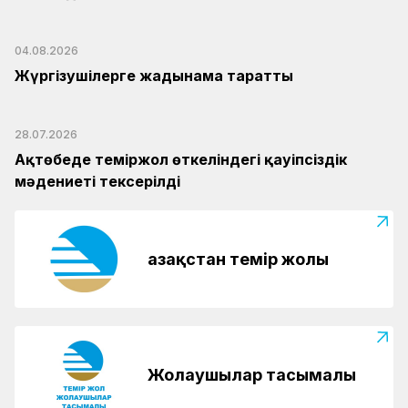
04.08.2026
Жүргізушілерге жадынама таратты
28.07.2026
Ақтөбеде теміржол өткеліндегі қауіпсіздік
мәдениеті тексерілді
Қазақстан темір жолы
Жолаушылар тасымалы