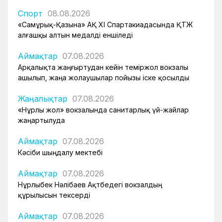
Спорт
08.08.2026
«Самұрық-Қазына» АҚ XI Спартакиадасында ҚТЖ
алғашқы алтын медалді еншіледі
Аймақтар
07.08.2026
Арқалықта жаңғыртудан кейін теміржол вокзалы
ашылып, жаңа жолаушылар пойызы іске қосылды
Жаңалықтар
07.08.2026
«Нұрлы жол» вокзалында санитарлық үй-жайлар
жаңартылуда
Аймақтар
07.08.2026
Кәсіби шыңдалу мектебі
Аймақтар
07.08.2026
Нұрлыбек Нәлібаев Ақтөбедегі вокзалдың
құрылысын тексерді
Аймақтар
07.08.2026