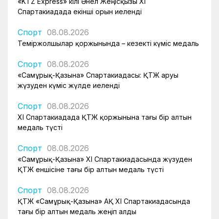
«KTZ Express» өкілі Әнел Жеңісқызы XI
Спартакиадада екінші орын иеленді
Спорт
08.08.2026
Теміржолшылар қоржынында – кезекті күміс медаль
Спорт
08.08.2026
«Самұрық-Қазына» Спартакиадасы: ҚТЖ аруы
жүзуден күміс жүлде иеленді
Спорт
08.08.2026
XI Спартакиадада ҚТЖ қоржынына тағы бір алтын
медаль түсті
Спорт
08.08.2026
«Самұрық-Қазына» XI Спартакиадасында жүзуден
ҚТЖ еншісіне тағы бір алтын медаль түсті
Спорт
08.08.2026
ҚТЖ «Самұрық-Қазына» АҚ XI Спартакиадасында
тағы бір алтын медаль жеңіп алды