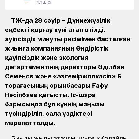
тілшісі
ҚТЖ-да 28 сәуір – Дүниежүзілік
еңбекті қорғау күні атап өтілді.
Қауіпсіздік минуты рәсімімен басталған
жиынға компанияның Өндірістік
қауіпсіздік және экология
департаментінің директоры Әділбай
Семенов және «Қазтеміржолкәсіп» ҚБ
төрағасының орынбасары Ғафу
Несіпбаев қатысты. Іс-шара
барысында бұл күннің маңызы
түсіндіріліп, сала үздіктері
марапатталды.
Биылғы жылы атаулы күнге «Қолайлы