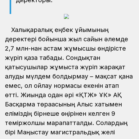
директоры.
Халықаралық еңбек ұйымының
деректері бойынша жыл сайын әлемде
2,7 млн-нан астам жұмысшы өндірісте
жүріп қаза табады. Сондықтан
қатысушылар жұмыста жүріп жарақат
алуды мүлдем болдырмау – мақсат қана
емес, ол ойлау нормасы екенін атап
өтті. Жиында одан әрі «ҚТЖ» ҰК» АҚ
Басқарма төрағасының Алғыс хатымен
еліміздің бірнеше өңірінен келген 9
теміржолшы марапатталды. Солардың
бірі Маңғыстау магистральдық желі