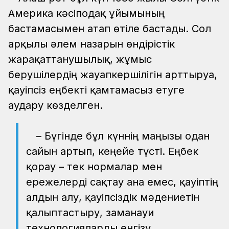
Америка кәсіподақ ұйымының
бастамасымен атап өтіле бастады. Сол
арқылы әлем назарын өндірістік
жарақаттанушылық, жұмыс
берушілердің жауапкершілігін арттыруға,
қауіпсіз еңбекті қамтамасыз етуге
аудару көзделген.
– Бүгінде бұл күннің маңызы одан
сайын артып, кеңейе түсті. Еңбек
қорғау – тек нормалар мен
ережелерді сақтау ғана емес, қауіптің
алдын алу, қауіпсіздік мәдениетін
қалыптастыру, заманауи
технологияларды енгізу,