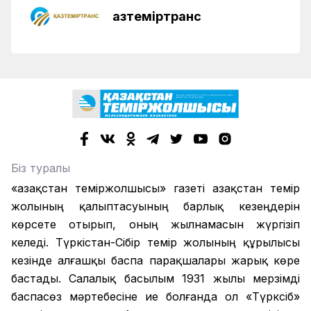
Қазтеміртранс
Біз туралы
«Қазақстан теміржолшысы» газеті Қазақстан темір
жолының қалыптасуының барлық кезеңдерін
көрсете отырып, оның жылнамасын жүргізіп
келеді. Түркістан-Сібір темір жолының құрылысы
кезінде алғашқы баспа парақшалары жарық көре
бастады. Салалық басылым 1931 жылы мерзімді
баспасөз мәртебесіне ие болғанда ол «Түрксіб»