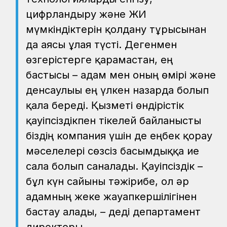
цифрландыру және ЖИ
мүмкіндіктерін қолдану тұрғысынан
да аясы ұлғая түсті. Дегенмен
өзгерістерге қарамастан, ең
бастысы – адам мен оның өмірі және
денсаулығы ең үлкен назарда болып
қала береді. Қызметі өндірістік
қауіпсіздікпен тікелей байланысты
біздің компания үшін де еңбек қорғау
мәселелері сөзсіз басымдыққа ие
сала болып саналады. Қауіпсіздік –
бұл күн сайынғы тәжірибе, ол әр
адамның жеке жауапкершілігінен
бастау алады, – деді департамент