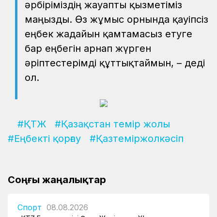
әрбіріміздің жауапты қызметіміз
маңызды. Өз жұмыс орнында қауіпсіз
еңбек жағдайын қамтамасыз етуге
бар еңбегін арнап жүрген
әріптестерімді құттықтаймын, – деді
ол.
#ҚТЖ
#Қазақстан темір жолы
#Еңбекті қорғау
#Қазтеміржолкәсіп
Соңғы жаңалықтар
Спорт
08.08.2026