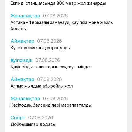
Екпінді станциясында 800 метр жол жаңарды
Жаңалықтар
07.08.2026
Астана – 1 вокзалы заманауи, қауіпсіз және жайлы
болады
Аймақтар
07.08.2026
Күзет қызметінің қырандары
Қауіпсіздік
07.08.2026
Қауіпсіздік талаптарын сақтау – міндет
Аймақтар
07.08.2026
Алпыс жылдық абыройлы жол
Жаңалықтар
07.08.2026
Кәсіподақ белсенділері марапатталды
Спорт
07.08.2026
Дойбышылар додасы