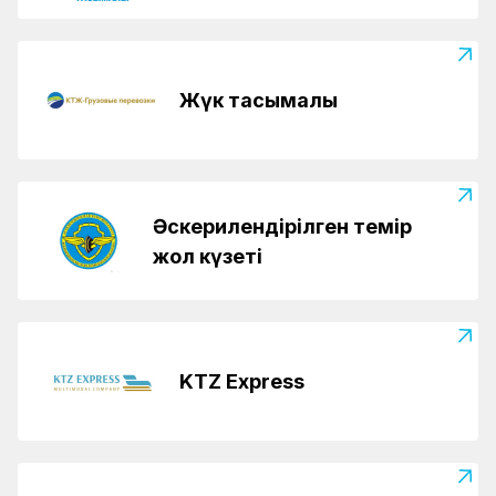
Жүк тасымалы
Әскерилендірілген темір
жол күзеті
KTZ Express