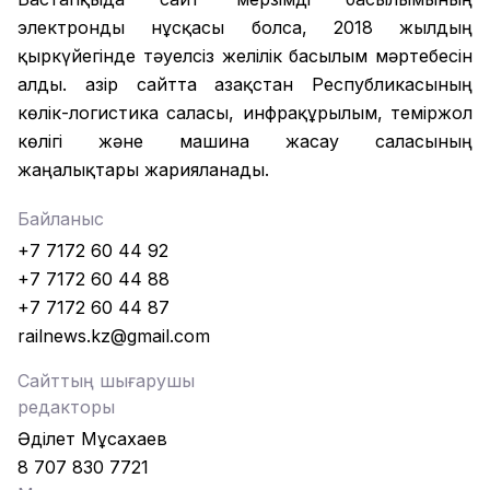
электронды нұсқасы болса, 2018 жылдың
қыркүйегінде тәуелсіз желілік басылым мәртебесін
алды. Қазір сайтта Қазақстан Республикасының
көлік-логистика саласы, инфрақұрылым, теміржол
көлігі және машина жасау саласының
жаңалықтары жарияланады.
Байланыс
+7 7172 60 44 92
+7 7172 60 44 88
+7 7172 60 44 87
railnews.kz@gmail.com
Сайттың шығарушы
редакторы
Әділет Мұсахаев
8 707 830 7721