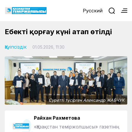
Русский
Еңбекті қорғау күні атап өтілді
Қауіпсіздік
01.05.2026, 11:30
Суретті түсірген Александр ЖАБЧУК
Райхан Рахметова
«Қазақстан теміржолшысы» газетінің