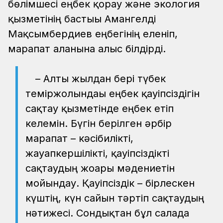
бөлімшесі еңбек қорғау және экология
қызметінің бастығы Амангелді
Мақсымбердиев еңбегінің еленіп,
марапат алғанына алғыс білдірді.
– Алты жылдан бері түбек
теміржолындағы еңбек қауіпсіздігін
сақтау қызметінде еңбек етіп
келемін. Бүгін берілген әрбір
марапат – кәсібилікті,
жауапкершілікті, қауіпсіздікті
сақтаудың жоғары мәдениетін
мойындау. Қауіпсіздік – бірлескен
күштің, күн сайын тәртіп сақтаудың
нәтижесі. Сондықтан бұл салада