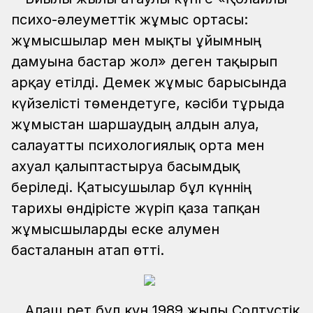
психо-әлеуметтік жұмыс ортасы:
жұмысшылар мен мықты ұйымның
дамуына бастар жол» деген тақырып
арқау етілді. Демек жұмыс барысында
күйзелісті төмендетуге, кәсіби тұрғыда
жұмыстан шаршаудың алдын алуға,
салауатты психологиялық орта мен
ахуал қалыптастыруға басымдық
беріледі. Қатысушылар бұл күннің
тарихы өндірісте жүріп қаза тапқан
жұмысшыларды еске алумен
басталғанын атап өтті.
Алғаш рет бұл күн 1989 жылы Солтүстік