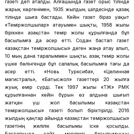
газеті деп аталды. Алғашында газет орыс тілінде
жарық көргенімен, 1935 жылдың шілдесінде қазақ
тілінде шыға бастады. Кейін газет біраз уақыт
«Теміржолшылар» атауымен шықты, 1958 жылы
біріккен Қазақстан темір жолы құрылғанда бұл
басылымға да әсер етті. Содан бастап газет
«Қазақстан теміржолшысы» деген жаңа атау алып,
10 мың дана таралыммен шықты. Қазақ темір жолы
үшке бөлінгенде бұл салалық басылымға тағы да
әсер етті. «Новь Турксиба», «Целинная
магистраль», «Батысжол» газеттері 20 жылға
жуық өмір сүрді. Тек 1997 жылы «ҚТЖ» РМК
құрылғаннан кейін бұрын өз алдына шығып
жатқан үш жол басылымы «Қазақстан
теміржолшысы» газеті болып біріктірілді. 2016
жылдың қаңтар айында «Қазақстан теміржолшысы»
газетінің желілік басылымы іске қосылды.
Бастапқыда сайт мерзімді басылымының