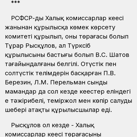
***
РСФСР-дың Халық комиссарлар кеңесі
жанынан құрылысқа көмек көрсету
комитеті құрылып, оның төрағасы болып
Тұрар Рысқұлов, ал Түрксіб
құрылысының бастығы болып В.С. Шатов
тағайындалғаны белгілі. Оңтүстік пен
солтүстік телімдерін басқарған П.В.
Березин, Л.М. Перельман сынды
мамандар да сол кезде кеңестер еліндегі
ең тәжірибелі, теміржол мен көпір салудың
шебері атақты құрылысшылар еді.
Рысқұлов ол кезде - Халық
комиссарлар кеңесі төрағасының