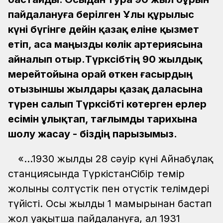
пайдалануға берілген Ұлы құрылыс
күні бүгінге дейін қазақ еліне қызмет
етіп, аса маңызды көлік артериясына
айналып отыр.Түрксібтің 90 жылдық
мерейтойына орай өткен ғасырдың
отызыншы жылдары қазақ даласына
түрен салып Түрксібті көтерген ерлер
есімін ұлықтап, тағлымды тарихына
шолу жасау - біздің парызымыз.
«…1930 жылдың 28 сәуір күні Айнабұлақ
станциясында ТүркістанСібір темір
жолының солтүстік пен оңтүстік телімдері
түйісті. Осы жылдың 1 мамырынан бастап
жол уақытша пайдалануға, ал 1931