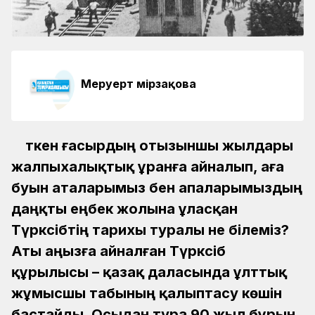
Меруерт Өмірзақова
Өткен ғасырдың отызыншы жылдары
жалпыхалықтық ұранға айналып, аға
буын аталарымыз бен апаларымыздың
даңқты еңбек жолына ұласқан
Түрксібтің тарихы туралы не білеміз?
Аты аңызға айналған Түрксіб
құрылысы – қазақ даласында ұлттық
жұмысшы табының қалыптасу көшін
бастайды. Осыдан тура 90 жыл бұрын