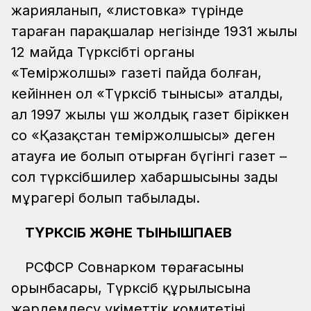
жарияланып, «листовка» түрінде
тараған парақшалар негізінде 1931 жылы
12 майда Түрксібтің органы
«Теміржолшы» газеті пайда болған,
кейіннен ол «Түрксіб тынысы» аталды,
ал 1997 жылы үш жолдық газет біріккен
соң «Қазақстан теміржолшысы» деген
атауға ие болып отырған бүгінгі газет –
сол түрксібшилер хабаршысының заңды
мұрагері болып табылады.
ТҮРКСІБ ЖӘНЕ ТЫНЫШПАЕВ
РСФСР Совнарком төрағасының
орынбасары, Түрксіб құрылысына
жәрдемдесу үкіметтік комитетінің