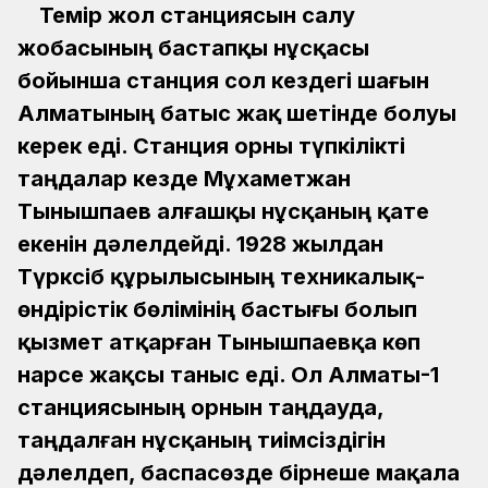
Темір жол станциясын салу
жобасының бастапқы нұсқасы
бойынша станция сол кездегі шағын
Алматының батыс жақ шетінде болуы
керек еді. Станция орны түпкілікті
таңдалар кезде Мұхаметжан
Тынышпаев алғашқы нұсқаның қате
екенін дәлелдейді. 1928 жылдан
Түрксіб құрылысының техникалық-
өндірістік бөлімінің бастығы болып
қызмет атқарған Тынышпаевқа көп
нарсе жақсы таныс еді. Ол Алматы-1
станциясының орнын таңдауда,
таңдалған нұсқаның тиімсіздігін
дәлелдеп, баспасөзде бірнеше мақала