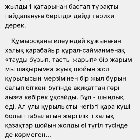
жылдың 1 қаңтарынан бастап тұрақты
пайдалануға берілді» дейді тарихи
дерек.
Құмырсқаның илеуіндей құжынаған
халық қарабайыр құрал-сайманменақ
«тауды бұзып, тасты жарып» бір жарым
мың шақырымға жуық шойын жол
құрылысын мерзімінен бір жыл бұрын
салып біткені бүгінде ақиқаттан гөрі
аңызға көбірек ұқсайды. Бұл - шындық
еді. Ал ұлы құрылыстың негізгі қара күші
болып табылатын жергілікті халық
қазақтар шойын жолды өңі түгіл түсінде
де көрмеген…