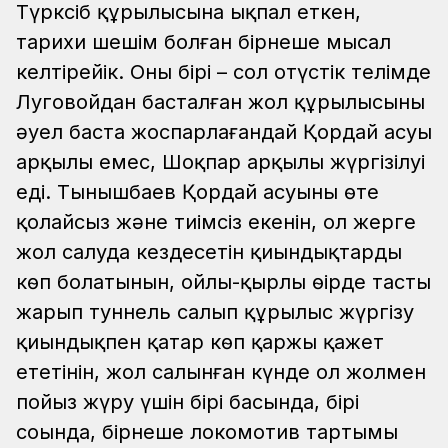
Түрксіб құрылысына ықпал еткен,
тарихи шешім болған бірнеше мысал
келтірейік. Оның бірі – сол оңтүстік телімде
Луговойдан басталған жол құрылысының
әуел баста жоспарлағандай Қордай асуы
арқылы емес, Шоқпар арқылы жүргізілуі
еді. Тынышбаев Қордай асуының өте
қолайсыз және тиімсіз екенін, ол жерге
жол салуда кездесетін қиындықтардың
көп болатынын, ойлы-қырлы өңірде тасты
жарып туннель салып құрылыс жүргізу
қиындықпен қатар көп қаржы қажет
ететінін, жол салынған күнде ол жолмен
пойыз жүру үшін бірі басында, бірі
соңында, бірнеше локомотив тартымы