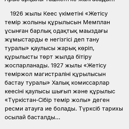
1926 жылы Кеңес үкіметінің «Жетісу
темір жолының құрылысын Мемплан
ұсынған барлық одақтық маңыздағы
жұмыстардың ең негізгісі деп тану
туралы» қаулысы жарық көріп,
құрылысты төрт жылда бітіру
жоспарланады. 1927 жылы «Жетісу
теміржол магистралінің құрылысын
бастау туралы» Халық комиссарлар
кеңесінің қаулысы шығып және құрылыс
«Түркістан-Сібір темір жолы» деген
ресми атауға ие болады. Түрксіб тарихы
осылай басталды…