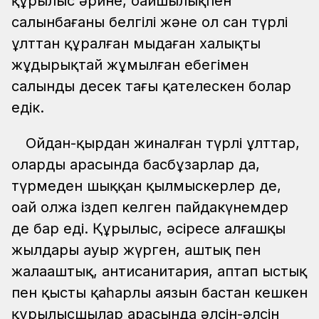
құрылыс әрине, оңайшылықпен
салынбағаны белгілі және ол сан түрлі
ұлттан құралған мыңдаған халықтың
жұдырықтай жұмылған еңбегімен
салынды десек тағы қателескен болар
едік.
Ойдан-қырдан жиналған түрлі ұлттар,
олардың арасында басбұзарлар да,
түрмеден шыққан қылмыскерлер де,
оңай олжа іздеп келген пайдакүнемдер
де бар еді. Құрылыс, әсіресе алғашқы
жылдары ауыр жүрген, аштық пен
жалаңаштық, антисанитария, аптап ыстық
пен қыстың қаһарлы аязын бастан кешкен
құрылысшылар арасында әлсін-әлсін