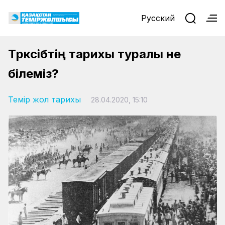
Русский
Түрксібтің тарихы туралы не
білеміз?
Темір жол тарихы
28.04.2020, 15:10