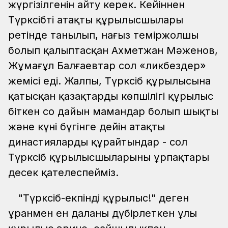
жүргізілгенін айту керек. Кейіннен
Түрксібтің атақты құрылысшылары
ретінде танылып, нағыз теміржолшы
болып қалыптасқан Ахметжан Мәженов,
Жұмағұл Балғаевтар сол «ликбездер»
жемісі еді. Жалпы, Түрксіб құрылысына
қатысқан қазақтардың көпшілігі құрылыс
біткен соң дайын мамандар болып шықты
және күні бүгінге дейін атақты
династияларды құрайтындар - сол
Түрксіб құрылысшыларының ұрпақтары
десек қателеспейміз.
"Түрксіб-екпінді құрылыс!" деген
ұранмен ен даланы дүбірлеткен ұлы