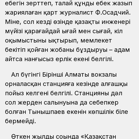
еңбегін зерттеп, талай құнды еңбек жазып
жариялаған қарт журналист Ф.Осадчий.
Міне, сол кездің өзінде қазақтың инженері
мүйізі қарағайдай ығай мен сығай, кіл
оқымыстыны ықтырып, мемлекет
бекітіп қойған жобаны бұздыруы – адам
айтса нанғысыз ерлік екені белгілі.
Ал бүгінгі Бірінші Алматы вокзалы
орналасқан станцияға кезінде алғашқы
пойыз келгені белгілі. Станцияның дәл
сол жерден салынуына да себепкер
болған Тынышпаев екенін көпшілік біле
бермейді.
Өткен жылдың соңында «Қазақстан