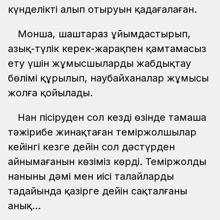
күнделікті алып отыруын қадағалаған.
Монша, шаштараз ұйымдастырып,
азық-түлік керек-жарақпен қамтамасыз
ету үшін жұмысшыларды жабдықтау
бөлімі құрылып, наубайханалар жұмысы
жолға қойылады.
Нан пісіруден сол кездің өзінде тамаша
тәжірибе жинақтаған теміржолшылар
кейінгі кезге дейін сол дәстүрден
айнымағанын көзіміз көрді. Теміржолдың
нанының дәмі мен иісі талайлардың
таңдайында қазірге дейін сақталғаны
анық...