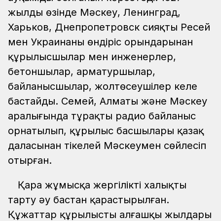
жылдың өзінде Мәскеу, Ленинград,
Харьков, Днепропетровск сияқты Ресей
мен Украинаның өндіріс орындарынан
құрылысшылар мен инженерлер,
бетоншылар, арматуршылар,
байланысшылар, жолтөсеушілер келе
бастайды. Семей, Алматы және Мәскеу
аралығында тұрақты радио байланыс
орнатылып, құрылыс басшылары қазақ
даласынан тікелей Мәскеумен сөйлесіп
отырған.
Қара жұмысқа жергілікті халықты
тарту әу бастан қарастырылған.
Құжаттар құрылыстың алғашқы жылдары