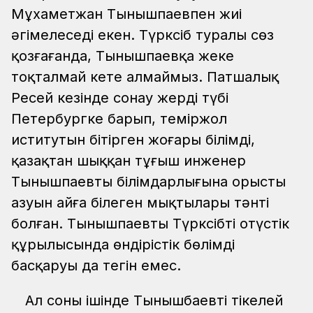
Мұхаметжан Тынышпаевпен жиі
әңгімелеседі екен. Түрксіб туралы сөз
қозғағанда, Тынышпаевқа жеке
тоқталмай кете алмаймыз. Патшалық
Ресей кезінде сонау жердің түбі
Петербургке барып, теміржол
иститутын бітірген жоғары білімді,
қазақтан шыққан тұңғыш инженер
Тынышпаевтың білімдарлығына орыстың
азуын айға білеген мықтылары тәнті
болған. Тынышпаевтың Түрксібтің оңтүстік
құрылысында өндірістік бөлімді
басқаруы да тегін емес.
Ал соның ішінде Тынышбаевтің тікелей