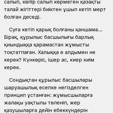
салып, көпір салып көрмеген қазақтың
талай жігіттері биіктен ұшып кетіп мерт
болған деседі.
Суға кетіп қарық болғаны қаншама...
Бірақ, құрылыс басшылығы барлық
қиындыққа қарамастан жұмысты
тоқтатпаған. Халыққа ең алдымен не
керек? Күнкөріс, ішер ас, киер киім
керек.
Сондықтан құрылыс басшылары
шаруашылық есепке негізделген
принцип ұстанған: жұмысшыларға
жалақы уақтылы төленіп, жер
қазушыларға дейін еңбеккүндерін