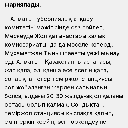
жариялады.
Алматы губерниялық атқару
комитетінің мәжілісінде сөз сөйлеп,
Мәскеуде Жол қатынастары халық
комиссариатында да мәселе көтерді.
Мұхаметжан Тынышпаевтың уәжі мынау
еді: Алматы – Қазақстанның астанасы,
жас қала, әлі қанша есе өсетін қала,
сондықтан егер теміржол станциясы
сол жобаланған жерден салынатын
болса, алдағы 20-30 жылда-ақ ол қаланың
ортасы болып қалмақ. Сондықтан,
теміржол станциясы қыспақта қалып,
емін-еркін кеңейіп, өсіп-өркендеуіне