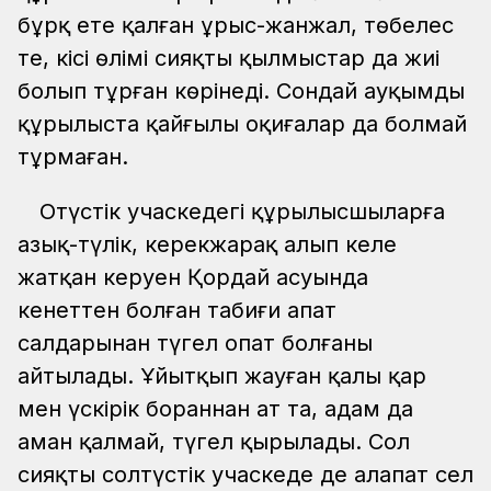
бұрқ ете қалған ұрыс-жанжал, төбелес
те, кісі өлімі сияқты қылмыстар да жиі
болып тұрған көрінеді. Сондай ауқымды
құрылыста қайғылы оқиғалар да болмай
тұрмаған.
Оңтүстік учаскедегі құрылысшыларға
азық-түлік, керекжарақ алып келе
жатқан керуен Қордай асуында
кенеттен болған табиғи апат
салдарынан түгел опат болғаны
айтылады. Ұйытқып жауған қалың қар
мен үскірік бораннан ат та, адам да
аман қалмай, түгел қырылады. Сол
сияқты солтүстік учаскеде де алапат сел