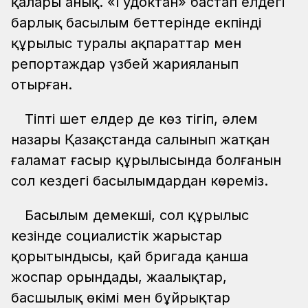
қалары анық. «Гудоктан» бастап елдегі
барлық басылым беттерінде екпінді
құрылыс туралы ақпараттар мен
репортаждар үзбей жарияланып
отырған.
Тіпті шет елдер де көз тігіп, әлем
назары Қазақстанда салынып жатқан
ғаламат ғасыр құрылысында болғанын
сол кездегі басылымдардан көреміз.
Басылым демекші, сол құрылыс
кезінде социалистік жарыстар
қорытындысы, қай бригада қанша
жоспар орындады, жаңалықтар,
басшылық өкімі мен бұйрықтар