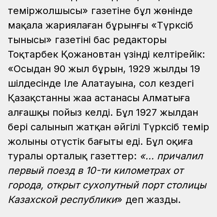
теміржолшысы» газетіне бұл жөнінде
мақала жариялаған бұрынғы «Түрксіб
тынысы» газетінің бас редакторы
Тоқтарбек Қожановтан үзінді келтірейік:
«Осыдан 90 жыл бұрын, 1929 жылдың 19
шілдесінде Іле Алатауына, сол кездегі
Қазақстанның жаңа астанасы Алматыға
алғашқы пойыз келді. Бұл 1927 жылдан
бері салынып жатқан әйгілі Түрксіб темір
жолының оңтүстік бағыты еді. Бұл оқиға
туралы орталық газеттер:
«... причалил
первый поезд в 10-ти километрах от
города, открыт сухопутный порт столицы
Казахской республики
» деп жазды.