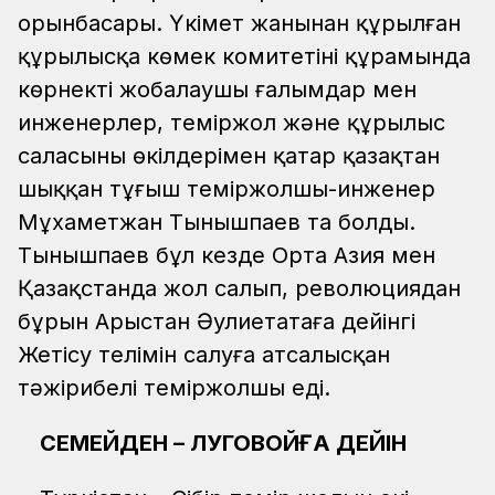
орынбасары. Үкімет жанынан құрылған
құрылысқа көмек комитетінің құрамында
көрнекті жобалаушы ғалымдар мен
инженерлер, теміржол және құрылыс
саласының өкілдерімен қатар қазақтан
шыққан тұңғыш теміржолшы-инженер
Мұхаметжан Тынышпаев та болды.
Тынышпаев бұл кезде Орта Азия мен
Қазақстанда жол салып, революциядан
бұрын Арыстан Әулиетатаға дейінгі
Жетісу телімін салуға атсалысқан
тәжірибелі теміржолшы еді.
СЕМЕЙДЕН – ЛУГОВОЙҒА ДЕЙІН