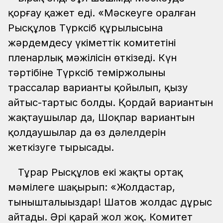
қорғау қажет еді. «Мәскеуге оралған
Рысқұлов Түрксіб құрылысына
жәрдемдесу үкіметтік комитетінің
пленарлық мәжілісін өткізеді. Күн
тәртібіне Түрксіб теміржолының
трассалар варианты қойылып, қызу
айтыс-тартыс болды. Қордай вариантын
жақтаушылар да, Шоқпар вариантын
қолдаушылар да өз дәлелдерін
жеткізуге тырысады.
Тұрар Рысқұлов екі жақты ортақ
мәмілеге шақырып: «Жолдастар,
тынышталыңыздар! Шатов жолдас дұрыс
айтады. Әрі қарай жол жоқ. Комитет