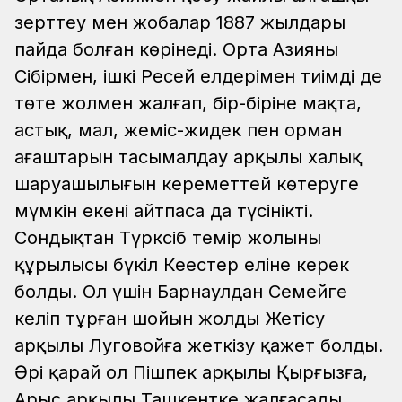
зерттеу мен жобалар 1887 жылдары
пайда болған көрінеді. Орта Азияны
Сібірмен, ішкі Ресей елдерімен тиімді де
төте жолмен жалғап, бір-біріне мақта,
астық, мал, жеміс-жидек пен орман
ағаштарын тасымалдау арқылы халық
шаруашылығын кереметтей көтеруге
мүмкін екені айтпаса да түсінікті.
Сондықтан Түрксіб темір жолының
құрылысы бүкіл Кеңестер еліне керек
болды. Ол үшін Барнаулдан Семейге
келіп тұрған шойын жолды Жетісу
арқылы Луговойға жеткізу қажет болды.
Әрі қарай ол Пішпек арқылы Қырғызға,
Арыс арқылы Ташкентке жалғасады…