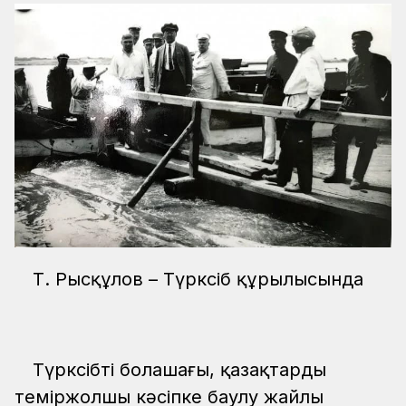
Т. Рысқұлов – Түрксіб құрылысында
Түрксібтің болашағы, қазақтарды
теміржолшы кәсіпке баулу жайлы