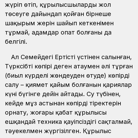
жүріп өтіп, құрылысшылардың жол
төсеуге дайындап қойған бірнеше
шақырым жерін шайып кеткенімен
тұрмай, адамдар опат болғаны да
белгілі.
Ал Семейдегі Ертістің үстінен салынған,
Түрксібтің көпірі деген атаумен әлі тұрған
(биыл күрделі жөндеуден өтуде) көпірді
салу – қиямет қайым болғанын қариялар
күні бүгінге дейін айтады. Су түбінен,
кейде мұз астынан көпірдің тіректерін
орнату, жоғары қабат құрылысы
ешқандай техника қауіпсіздігі сақталмай,
тәуекелмен жүргізілген. Құрылыс