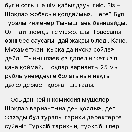
бүгін соңғы шешім қабылдауы тиіс. Біз –
Шоқпар жобасын қолдаймыз. Неге? Бұл
туралы инженер Тынышпаев баяндайды.
Ол - дипломды теміржолшы. Трассаны
өзінің бес саусағындай жақсы біледі. Қане,
Мұхаметжан, қысқа да нұсқа сөйле»
дейді. Тынышпаев өз дәлелін жеткізіп
қана қоймай, Шоқпар варианты 25 мың
рубль үнемдеуге болатынын нақты
дәлелдермен қорғап шығады.
Осыдан кейін комиссия мүшелері
Шоқпар вариантына ден қояды», деп
жазады бұл туралы тарихи деректерге
сүйеніп Түрксіб тарихын, түрксібшілер