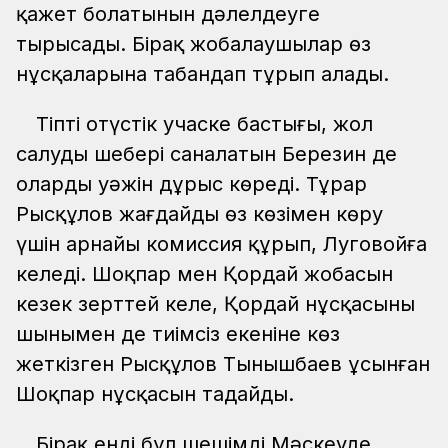
қажет болатынын дәлелдеуге
тырысады. Бірақ жобалаушылар өз
нұсқаларына табандап тұрып алады.
Тіпті оңтүстік учаске бастығы, жол
салудың шебері саналатын Березин де
олардың уәжін дұрыс көреді. Тұрар
Рысқұлов жағдайды өз көзімен көру
үшін арнайы комиссия құрып, Луговойға
келеді. Шоқпар мен Қордай жобасын
кезек зерттей келе, Қордай нұсқасының
шынымен де тиімсіз екеніне көз
жеткізген Рысқұлов Тынышбаев ұсынған
Шоқпар нұсқасын таңдайды.
Бірақ енді бұл шешімді Мәскеуде