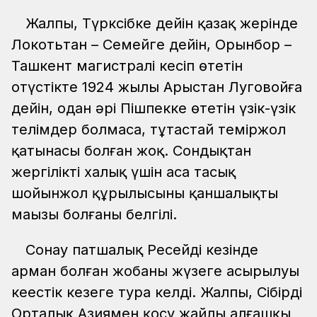
Жалпы, Түрксібке дейін қазақ жерінде
Локотьтан – Семейге дейін, Орынбор –
Ташкент магистралі кесіп өтетін
оңтүстікте 1924 жылы Арыстан Луговойға
дейін, одан әрі Пішпекке өтетін үзік-үзік
телімдер болмаса, тұтастай теміржол
қатынасы болған жоқ. Сондықтан
жергілікті халық үшін аса таңсық
шойынжол құрылысының қаншалықты
маңызы болғаны белгілі.
Сонау патшалық Ресейдің кезінде
арман болған жобаның жүзеге асырылуы
кеңестік кезеңге тура келді. Жалпы, Сібірді
Орталық Азиямен қосу жайлы алғашқы