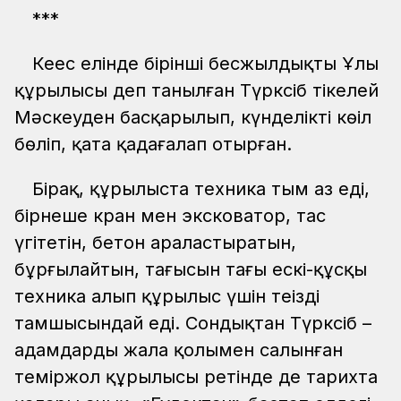
***
Кеңес елінде бірінші бесжылдықтың Ұлы
құрылысы деп танылған Түрксіб тікелей
Мәскеуден басқарылып, күнделікті көңіл
бөліп, қатаң қадағалап отырған.
Бірақ, құрылыста техника тым аз еді,
бірнеше кран мен эксковатор, тас
үгітетін, бетон араластыратын,
бұрғылайтын, тағысын тағы ескі-құсқы
техника алып құрылыс үшін теңіздің
тамшысындай еді. Сондықтан Түрксіб –
адамдардың жалаң қолымен салынған
теміржол құрылысы ретінде де тарихта