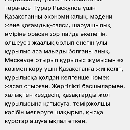
төрағасы Тұрар Рысқұлов үшін
Қазақстанның экономикалық, мәдени
және қоғамдық-саяси, шаруашылық
өміріне орасан зор пайда әкелетін,
өлшеусіз жаңалық болып енетін ұлы
құрылыс аса маңызды болғаны анық.
Мәскеуде отырып құрылыс жұмысын өз
көзімен көру үшін Қазақстанға жиі келіп,
құрылысқа қолдан келгенше көмек
жасап отырған. Жергілікті басшылармен,
халықпен кездесіп, қазақтарды жол
құрылысына қатысуға, теміржолшы
кәсібін меңгеруге шақырып, қысқа
курстар ашуға ықпал еткен.