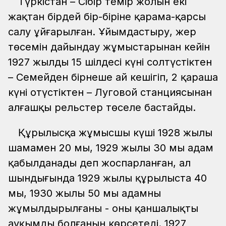
Түркістан – Сібір темір жолын екі
жақтан бірдей бір-біріне қарама-қарсы
салу ұйғарылған. Ұйымдастыру, жер
төсемін дайындау жұмыстарынан кейін
1927 жылдың 15 шілдесі күні солтүстіктен
– Семейден бірнеше ай кешігіп, 2 қараша
күні оңтүстіктен – Луговой станциясынан
алғашқы рельстер төселе бастайды.
Құрылысқа жұмысшы күші 1928 жылы
шамамен 20 мың, 1929 жылы 30 мың адам
қабылданады деп жоспарланған, ал
шындығында 1929 жылы құрылыста 40
мың, 1930 жылы 50 мың адамның
жұмылдырылғаны - оның қаншалықты
ауқымды болғанын көрсетеді. 1927