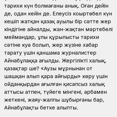
тарихи күн болмағаны анық. Оған дейін
де, одан кейін де. Елеусіз коңыртөбел күн
кешіп жатқан қазақ ауылы бір сәтте жер
кіндігіне айналды, жан-жақтан мәртебелі
меймандар, ұлы құрылыстың тарихи
сәтіне куә болып, жер жүзіне хабар
тарату үшін қаншама журналистер
Айнабұлаққа ағылды. Жергілікті халық,
қазақтар ше? «Аузы мұрнынан от
шашқан алып қара айғырды» көру үшін
ойданқырдан ағылған қисапсыз халық
аттысы атпен, түйеге мінгені, арбамен
жеткені, жаяу-жалпы шұбырғаны бар,
Айнабұлақты бетке алыпты.