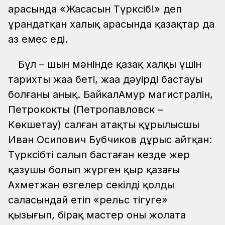
арасында «Жасасын Түрксіб!» деп
ұрандатқан халық арасында қазақтар да
аз емес еді.
Бұл – шын мәнінде қазақ халқы үшін
тарихтың жаңа беті, жаңа дәуірдің бастауы
болғаны анық. БайкалАмур магистралін,
Петрококты (Петропавловск –
Көкшетау) салған атақты құрылысшы
Иван Осипович Бубчиков дұрыс айтқан:
Түрксібті салып бастаған кезде жер
қазушы болып жүрген қыр қазағы
Ахметжан өзгелер секілді қолдың
саласындай етіп «рельс тігуге»
қызығып, бірақ мастер оны жолата