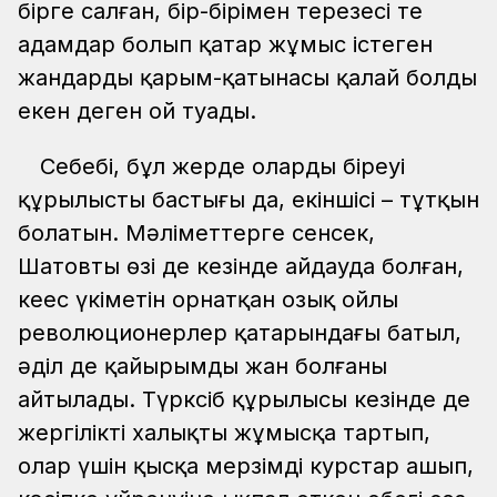
бірге салған, бір-бірімен терезесі тең
адамдар болып қатар жұмыс істеген
жандардың қарым-қатынасы қалай болды
екен деген ой туады.
Себебі, бұл жерде олардың біреуі
құрылыстың бастығы да, екіншісі – тұтқын
болатын. Мәліметтерге сенсек,
Шатовтың өзі де кезінде айдауда болған,
кеңес үкіметін орнатқан озық ойлы
революционерлер қатарындағы батыл,
әділ де қайырымды жан болғаны
айтылады. Түрксіб құрылысы кезінде де
жергілікті халықты жұмысқа тартып,
олар үшін қысқа мерзімді курстар ашып,