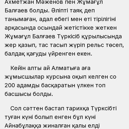
Ахметжан Мәженов пен Жұмағұл
Балғаев болды. Әліпті таяқ деп
танымаған, адал еңбегі мен еті тірілігінің
арқасында осындай жетістікке жеткен
Жұмағұл Балғаев Түркісіб құрылысында
жер қазып, тас тасып жүріп рельс төсеп,
балдақ қағуды үйренген екен.
Кейін алты ай Алматыға аға
жұмысшылар курсына оқып келген соң
200 адамды басқаратын үлкен топ
басшысы болды.
Сол сәттен бастап тарихқа Түрксібтің
туған күні болып енген бұл күні
Айнабұлаққа жиналған қалың елдің