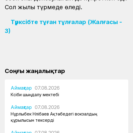
Сол жылы түрмеде өледі.
Түрксібте тұған тұлғалар (Жалғасы -
3)
Соңғы жаңалықтар
Аймақтар
07.08.2026
Кәсіби шыңдалу мектебі
Аймақтар
07.08.2026
Нұрлыбек Нәлібаев Ақтөбедегі вокзалдың
құрылысын тексерді
Аймақтар
07.08.2026