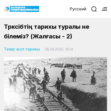
Русский
Түрксібтің тарихы туралы не
білеміз? (Жалғасы - 2)
Темір жол тарихы
28.04.2020, 16:14