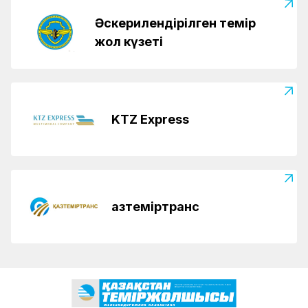
Әскерилендірілген темір
жол күзеті
KTZ Express
Қазтеміртранс