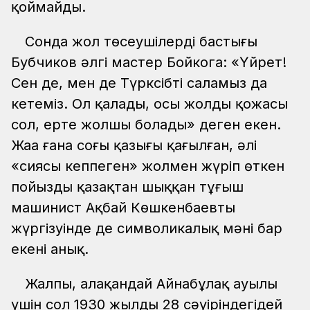
қоймайды.
Сонда жол төсеушілердің бастығы
Бубчиков әлгі мастер Бойкога: «Үйрет!
Сен де, мен де Түрксібті саламыз да
кетеміз. Ол қалады, осы жолдың қожасы
сол, ертең жолшы болады» деген екен.
Жаңа ғана соңғы қазығы қағылған, әлі
«сиясы кеппеген» жолмен жүріп өткен
пойызды қазақтан шыққан тұңғыш
машинист Ақбай Көшкенбаевтың
жүргізуінде де символикалық мәні бар
екені анық.
Жалпы, алақандай Айнабұлақ ауылы
үшін сол 1930 жылдың 28 сәуіріндегідей