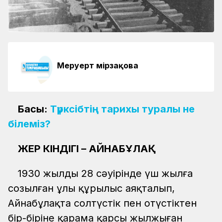
Меруерт Өмірзақова
Басы:
Түрксібтің тарихы туралы не
білеміз?
ЖЕР КІНДІГІ – АЙНАБҰЛАҚ
1930 жылдың 28 сәуірінде үш жылға
созылған ұлы құрылыс аяқталып,
Айнабұлақта солтүстік пен оңтүстіктен
бір-біріне қарама қарсы жылжыған