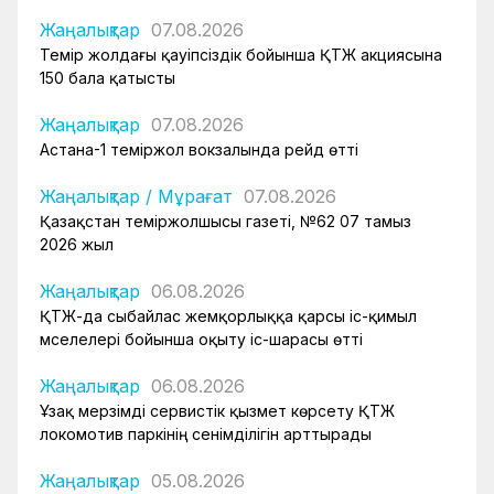
Жаңалықтар
07.08.2026
Темір жолдағы қауіпсіздік бойынша ҚТЖ акциясына
150 бала қатысты
Жаңалықтар
07.08.2026
Астана-1 теміржол вокзалында рейд өтті
Жаңалықтар
/
Мұрағат
07.08.2026
Қазақстан теміржолшысы газеті, №62 07 тамыз
2026 жыл
Жаңалықтар
06.08.2026
ҚТЖ-да сыбайлас жемқорлыққа қарсы іс-қимыл
мәселелері бойынша оқыту іс-шарасы өтті
Жаңалықтар
06.08.2026
Ұзақ мерзімді сервистік қызмет көрсету ҚТЖ
локомотив паркінің сенімділігін арттырады
Жаңалықтар
05.08.2026