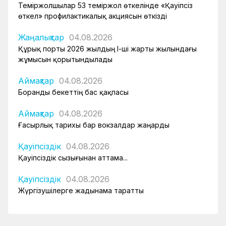
Теміржолшылар 53 теміржол өткелінде «Қауіпсіз
өткел» профилактикалық акциясын өткізді
Жаңалықтар
04.08.2026
Құрық порты 2026 жылдың І-ші жарты жылындағы
жұмысын қорытындылады
Аймақтар
04.08.2026
Боранды бекеттің бас қақпасы
Аймақтар
04.08.2026
Ғасырлық тарихы бар вокзалдар жаңарды
Қауіпсіздік
04.08.2026
Қауіпсіздік сызығынан аттама...
Қауіпсіздік
04.08.2026
Жүргізушілерге жадынама таратты