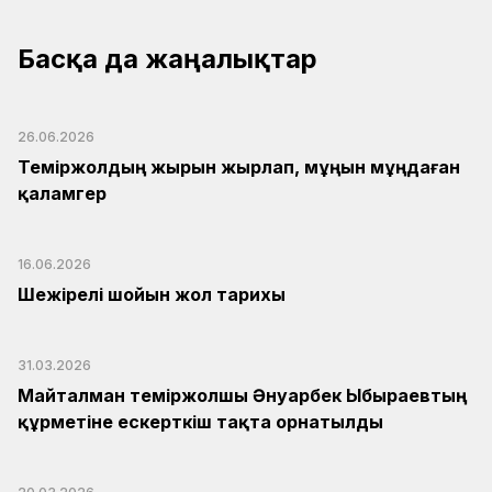
Басқа да жаңалықтар
26.06.2026
Теміржолдың жырын жырлап, мұңын мұңдаған
қаламгер
16.06.2026
Шежірелі шойын жол тарихы
31.03.2026
Майталман теміржолшы Әнуарбек Ыбыраевтың
құрметіне ескерткіш тақта орнатылды