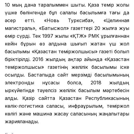
10 мың дана таралыммен шықты. Қазақ темір жолы
үшке бөлінгенде бұл салалық басылымға тағы да
әсер етті. «Новь Турксиба», «Целинная
магистраль», «Батысжол» газеттері 20 жылға жуық
өмір сүрді. Тек 1997 жылы «ҚТЖ» РМК құрылғаннан
кейін бұрын өз алдына шығып жатқан үш жол
басылымы «Қазақстан теміржолшысы» газеті болып
біріктірілді. 2016 жылдың қаңтар айында «Қазақстан
теміржолшысы» газетінің желілік басылымы іске
қосылды. Бастапқыда сайт мерзімді басылымының
электронды нұсқасы болса, 2018 жылдың
қыркүйегінде тәуелсіз желілік басылым мәртебесін
алды. Қазір сайтта Қазақстан Республикасының
көлік-логистика саласы, инфрақұрылым, теміржол
көлігі және машина жасау саласының жаңалықтары
жарияланады.