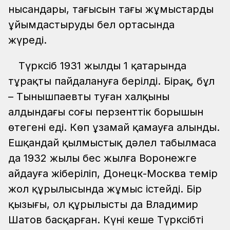
нысандары, тағысын тағы жұмыстарды
ұйымдастырудың бел ортасында
жүреді.
Түрксіб 1931 жылдың 1 қаңтарында
тұрақты пайдалануға берілді. Бірақ, бұл
– Тынышпаевтың туған халқының
алдындағы соңғы перзенттік борышын
өтегені еді. Көп ұзамай қамауға алынды.
Ешқандай қылмыстық дәлел табылмаса
да 1932 жылы бес жылға Воронежге
айдауға жіберіліп, Донецк-Москва темір
жол құрылысында жұмыс істейді. Бір
қызығы, ол құрылысты да Владимир
Шатов басқарған. Күні кеше Түрксібті