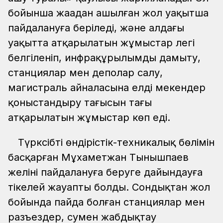
бойынша жаңадан ашылған жол уақытша
пайдалануға беріледі, және алдағы
уақытта атқарылатын жұмыстар легі
белгіленіп, инфрақұрылымды дамыту,
станциялар мен деполар салу,
магистраль айналасына елді мекендер
қоныстандыру тағысын тағы
атқарылатын жұмыстар көп еді.
Түрксібтің өндірістік-техникалық бөлімін
басқарған Мұхаметжан Тынышпаев
желіні пайдалануға беруге дайындауға
тікелей жауапты болды. Сондықтан жол
бойында пайда болған станциялар мен
разъездер, сумен жабдықтау