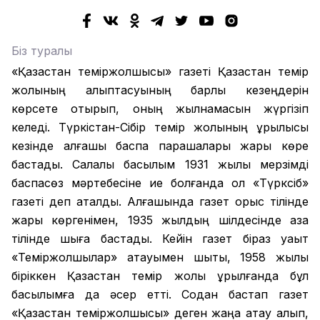
Біз туралы
«Қазақстан теміржолшысы» газеті Қазақстан темір
жолының қалыптасуының барлық кезеңдерін
көрсете отырып, оның жылнамасын жүргізіп
келеді. Түркістан-Сібір темір жолының құрылысы
кезінде алғашқы баспа парақшалары жарық көре
бастады. Салалық басылым 1931 жылы мерзімді
баспасөз мәртебесіне ие болғанда ол «Түрксіб»
газеті деп аталды. Алғашында газет орыс тілінде
жарық көргенімен, 1935 жылдың шілдесінде қазақ
тілінде шыға бастады. Кейін газет біраз уақыт
«Теміржолшылар» атауымен шықты, 1958 жылы
біріккен Қазақстан темір жолы құрылғанда бұл
басылымға да әсер етті. Содан бастап газет
«Қазақстан теміржолшысы» деген жаңа атау алып,