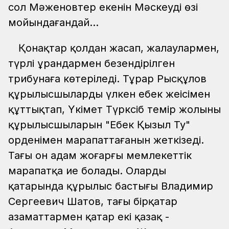
сол Мәженовтер екенін Мәскеудің өзі
мойындағандай…
Қонақтар қолдан жасап, жалаулармен,
түрлі ұрандармен безендірілген
трибунаға көтеріледі. Тұрар Рысқұлов
құрылысшыларды үлкен еңбек жеңісімен
құттықтап, Үкімет Түрксіб темір жолының
құрылысшыларын "Еңбек Қызыл Ту"
орденімен марапаттағанын жеткізеді.
Тағы он адам жоғарғы мемлекеттік
марапатқа ие болады. Олардың
қатарында құрылыс бастығы Владимир
Сергеевич Шатов, тағы бірқатар
азаматтармен қатар екі қазақ -