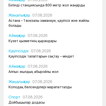
Екпінді станциясында 800 метр жол жаңарды
Жаңалықтар
07.08.2026
Астана – 1 вокзалы заманауи, қауіпсіз және жайлы
болады
Аймақтар
07.08.2026
Күзет қызметінің қырандары
Қауіпсіздік
07.08.2026
Қауіпсіздік талаптарын сақтау – міндет
Аймақтар
07.08.2026
Алпыс жылдық абыройлы жол
Жаңалықтар
07.08.2026
Кәсіподақ белсенділері марапатталды
Спорт
07.08.2026
Дойбышылар додасы