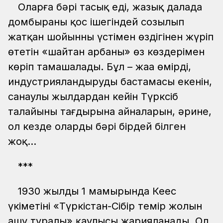
Оларға бәрі таңсық еді, жазық далада
домбыраның қос ішегіндей созылып
жатқан шойынның үстімен өздігінен жүріп
өтетін «шайтан арбаны» өз көздерімен
көріп тамашалады. Бұл – жаңа өмірдің,
индустрияландырудың бастамасы екенін,
санаулы жылдардан кейін Түрксіб
талайының тағдырына айналарын, әрине,
ол кезде олардың бәрі бірдей білген
жоқ…
***
1930 жылдың 1 мамырында Кеңес
үкіметінің «Түркістан-Сібір темір жолын
ашу туралы» қаулысы жарияланады. Ол