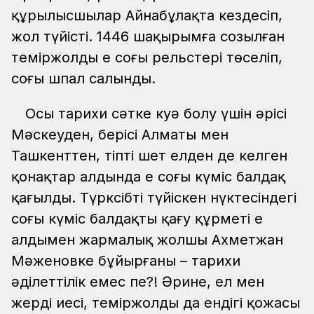
құрылысшылар Айнабұлақта кездесіп,
жол түйісті. 1446 шақырымға созылған
теміржолдың ең соңғы рельстері төселіп,
соңғы шпал салынды.
Осы тарихи сәтке куә болу үшін әрісі
Мәскеуден, берісі Алматы мен
Ташкенттен, тіпті шет елден де келген
қонақтар алдында ең соңғы күміс балдақ
қағылды. Түрксібтің түйіскен нүктесіндегі
соңғы күміс балдақты қағу құрметі ең
алдымен жармалық жолшы Ахметжан
Мәженовке бұйырғаны – тарихи
әділеттілік емес пе?! Әрине, ел мен
жердің иесі, теміржолдың да ендігі қожасы