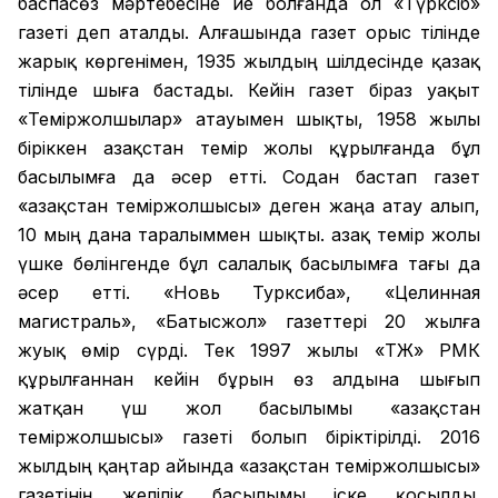
баспасөз мәртебесіне ие болғанда ол «Түрксіб»
газеті деп аталды. Алғашында газет орыс тілінде
жарық көргенімен, 1935 жылдың шілдесінде қазақ
тілінде шыға бастады. Кейін газет біраз уақыт
«Теміржолшылар» атауымен шықты, 1958 жылы
біріккен Қазақстан темір жолы құрылғанда бұл
басылымға да әсер етті. Содан бастап газет
«Қазақстан теміржолшысы» деген жаңа атау алып,
10 мың дана таралыммен шықты. Қазақ темір жолы
үшке бөлінгенде бұл салалық басылымға тағы да
әсер етті. «Новь Турксиба», «Целинная
магистраль», «Батысжол» газеттері 20 жылға
жуық өмір сүрді. Тек 1997 жылы «ҚТЖ» РМК
құрылғаннан кейін бұрын өз алдына шығып
жатқан үш жол басылымы «Қазақстан
теміржолшысы» газеті болып біріктірілді. 2016
жылдың қаңтар айында «Қазақстан теміржолшысы»
газетінің желілік басылымы іске қосылды.