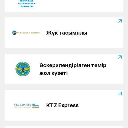
Жүк тасымалы
Әскерилендірілген темір
жол күзеті
KTZ Express