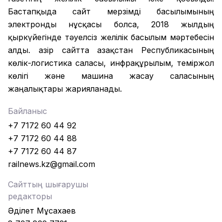
Бастапқыда сайт мерзімді басылымының
электронды нұсқасы болса, 2018 жылдың
қыркүйегінде тәуелсіз желілік басылым мәртебесін
алды. Қазір сайтта Қазақстан Республикасының
көлік-логистика саласы, инфрақұрылым, теміржол
көлігі және машина жасау саласының
жаңалықтары жарияланады.
Байланыс
+7 7172 60 44 92
+7 7172 60 44 88
+7 7172 60 44 87
railnews.kz@gmail.com
Сайттың шығарушы
редакторы
Әділет Мұсахаев