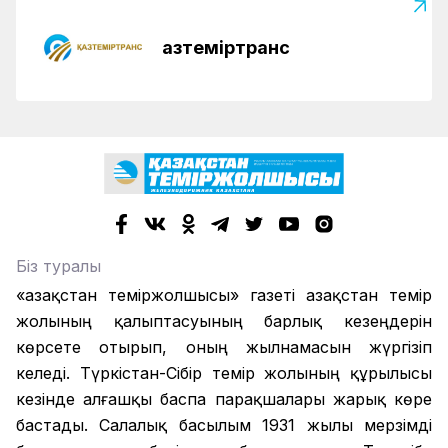
Қазтеміртранс
Біз туралы
«Қазақстан теміржолшысы» газеті Қазақстан темір
жолының қалыптасуының барлық кезеңдерін
көрсете отырып, оның жылнамасын жүргізіп
келеді. Түркістан-Сібір темір жолының құрылысы
кезінде алғашқы баспа парақшалары жарық көре
бастады. Салалық басылым 1931 жылы мерзімді