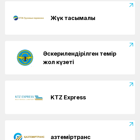
Жүк тасымалы
Әскерилендірілген темір
жол күзеті
KTZ Express
Қазтеміртранс