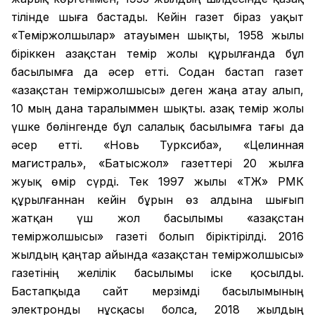
тілінде шыға бастады. Кейін газет біраз уақыт
«Теміржолшылар» атауымен шықты, 1958 жылы
біріккен Қазақстан темір жолы құрылғанда бұл
басылымға да әсер етті. Содан бастап газет
«Қазақстан теміржолшысы» деген жаңа атау алып,
10 мың дана таралыммен шықты. Қазақ темір жолы
үшке бөлінгенде бұл салалық басылымға тағы да
әсер етті. «Новь Турксиба», «Целинная
магистраль», «Батысжол» газеттері 20 жылға
жуық өмір сүрді. Тек 1997 жылы «ҚТЖ» РМК
құрылғаннан кейін бұрын өз алдына шығып
жатқан үш жол басылымы «Қазақстан
теміржолшысы» газеті болып біріктірілді. 2016
жылдың қаңтар айында «Қазақстан теміржолшысы»
газетінің желілік басылымы іске қосылды.
Бастапқыда сайт мерзімді басылымының
электронды нұсқасы болса, 2018 жылдың