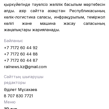
қыркүйегінде тәуелсіз желілік басылым мәртебесін
алды. Қазір сайтта Қазақстан Республикасының
көлік-логистика саласы, инфрақұрылым, теміржол
көлігі және машина жасау саласының
жаңалықтары жарияланады.
Байланыс
+7 7172 60 44 92
+7 7172 60 44 88
+7 7172 60 44 87
railnews.kz@gmail.com
Сайттың шығарушы
редакторы
Әділет Мұсахаев
8 707 830 7721
Меню