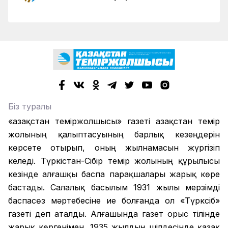
Біз туралы
«Қазақстан теміржолшысы» газеті Қазақстан темір
жолының қалыптасуының барлық кезеңдерін
көрсете отырып, оның жылнамасын жүргізіп
келеді. Түркістан-Сібір темір жолының құрылысы
кезінде алғашқы баспа парақшалары жарық көре
бастады. Салалық басылым 1931 жылы мерзімді
баспасөз мәртебесіне ие болғанда ол «Түрксіб»
газеті деп аталды. Алғашында газет орыс тілінде
жарық көргенімен, 1935 жылдың шілдесінде қазақ